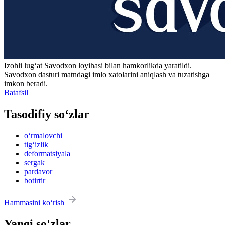
Izohli lugʻat
Savodxon
loyihasi bilan hamkorlikda yaratildi.
Savodxon dasturi matndagi imlo xatolarini aniqlash va tuzatishga
imkon beradi.
Batafsil
Tasodifiy so‘zlar
o‘rmalovchi
tig‘izlik
deformatsiyala
sergak
pardavor
botirtir
Hammasini ko‘rish
Yangi so'zlar