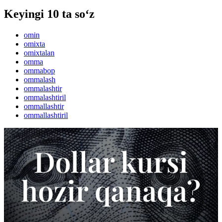
Keyingi 10 ta so‘z
omin
omixta
omixtalan
omma
ommabop
ommalash
ommalashtir
ommalashtiril
ommallashtir
ommallashtiril