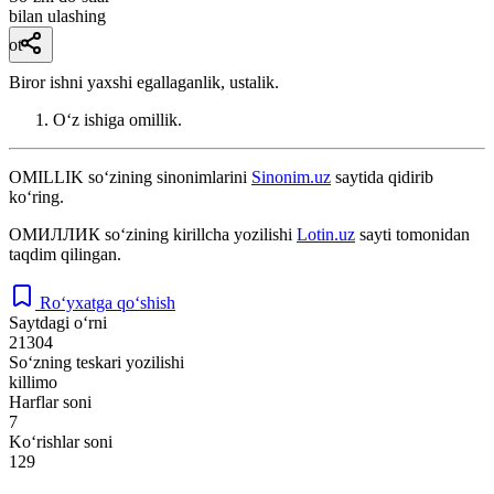
bilan ulashing
ot
Biror ishni yaxshi egallaganlik, ustalik.
Oʻz ishiga omillik.
OMILLIK
so‘zining sinonimlarini
Sinonim.uz
saytida qidirib
ko‘ring.
ОМИЛЛИК
so‘zining kirillcha yozilishi
Lotin.uz
sayti tomonidan
taqdim qilingan.
Ro‘yxatga qo‘shish
Saytdagi o‘rni
21304
So‘zning teskari yozilishi
killimo
Harflar soni
7
Ko‘rishlar soni
129