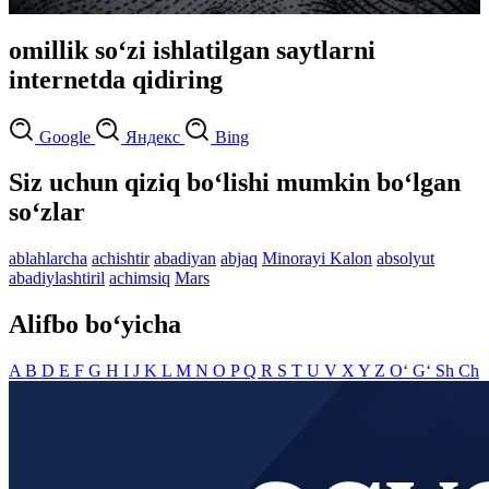
omillik so‘zi ishlatilgan saytlarni
internetda qidiring
Google
Яндекс
Bing
Siz uchun qiziq bo‘lishi mumkin bo‘lgan
so‘zlar
ablahlarcha
achishtir
abadiyan
abjaq
Minorayi Kalon
absolyut
abadiylashtiril
achimsiq
Mars
Alifbo bo‘yicha
A
B
D
E
F
G
H
I
J
K
L
M
N
O
P
Q
R
S
T
U
V
X
Y
Z
O‘
G‘
Sh
Ch