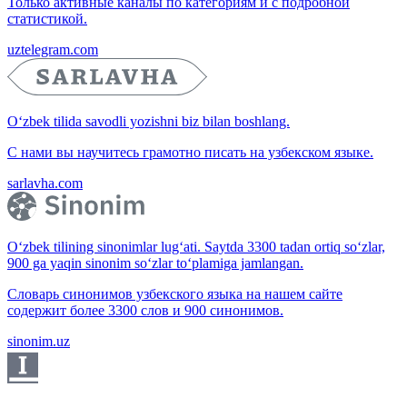
Только активные каналы по категориям и с подробной
статистикой.
uztelegram.com
O‘zbek tilida savodli yozishni biz bilan boshlang.
С нами вы научитесь грамотно писать на узбекском языке.
sarlavha.com
O‘zbek tilining sinonimlar lug‘ati. Saytda 3300 tadan ortiq so‘zlar,
900 ga yaqin sinonim so‘zlar to‘plamiga jamlangan.
Словарь синонимов узбекского языка на нашем сайте
содержит более 3300 слов и 900 синонимов.
sinonim.uz