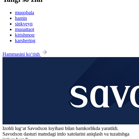
muqobala
hamin
sinkveyn
muqattaot
kirishmoq
karshering
Hammasini ko‘rish
Izohli lugʻat
Savodxon
loyihasi bilan hamkorlikda yaratildi.
Savodxon dasturi matndagi imlo xatolarini aniqlash va tuzatishga