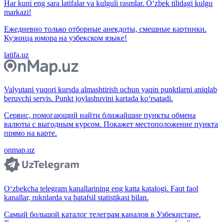
Har kuni eng sara latifalar va kulguli rasmlar. O‘zbek tilidagi kulgu
markazi!
Ежедневно только отборные анекдоты, смешные картинки.
Кузница юмора на узбекском языке!
latifa.uz
Valyutani yuqori kursda almashtirish uchun yaqin punktlarni aniqlab
beruvchi servis. Punkt joylashuvini kartada ko‘rsatadi.
Сервис, помогающий найти ближайшие пункты обмена
валюты с выгодным курсом. Покажет местоположение пункта
прямо на карте.
onmap.uz
O‘zbekcha telegram kanallarining eng katta katalogi. Faqt faol
kanallar, ruknlarda va batafsil statistikasi bilan.
Самый большой каталог телеграм каналов в Узбекистане.