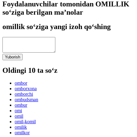
Foydalanuvchilar tomonidan OMILLIK
so‘ziga berilgan ma’nolar
omillik so‘ziga yangi izoh qo‘shing
Yuborish
Oldingi 10 ta so‘z
ombor
omborxona
omborchi
ombudsman
ombur
omi
omil
omil-komil
omilik
omilkor