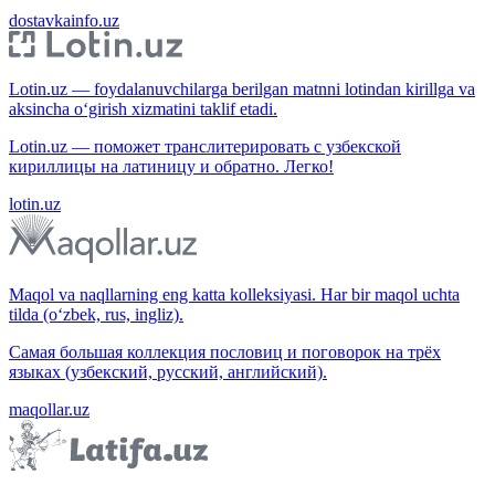
dostavkainfo.uz
Lotin.uz — foydalanuvchilarga berilgan matnni lotindan kirillga va
aksincha o‘girish xizmatini taklif etadi.
Lotin.uz — поможет транслитерировать с узбекской
кириллицы на латиницу и обратно. Легко!
lotin.uz
Maqol va naqllarning eng katta kolleksiyasi. Har bir maqol uchta
tilda (o‘zbek, rus, ingliz).
Самая большая коллекция пословиц и поговорок на трёх
языках (узбекский, русский, английский).
maqollar.uz