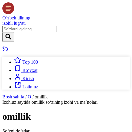
O‘zbek tilining
izohli lug‘ati
ЎЗ
Top 100
Ro‘yxat
Kirish
Lotin.uz
Bosh sahifa
/
O
/
omillik
Izoh.uz
saytida
omillik
so‘zining izohi va ma’nolari
omillik
So‘zni do‘stlar