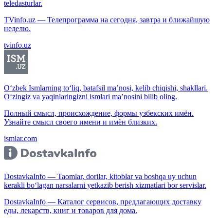
teledasturlar.
TVinfo.uz — Телепрограмма на сегодня, завтра и ближайшую
неделю.
tvinfo.uz
O‘zbek Ismlarning to‘liq, batafsil ma’nosi, kelib chiqishi, shakllari.
O‘zingiz va yaqinlaringizni ismlari ma’nosini bilib oling.
Полный смысл, происхождение, формы узбекских имён.
Узнайте смысл своего имени и имён близких.
ismlar.com
DostavkaInfo — Taomlar, dorilar, kitoblar va boshqa uy uchun
kerakli bo‘lagan narsalarni yetkazib berish xizmatlari bor servislar.
DostavkaInfo — Каталог сервисов, предлагающих доставку
еды, лекарств, книг и товаров для дома.