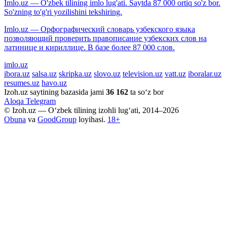
Imlo.uz — O'zbek tilining imlo lug'ati. Saytda 87 000 ortiq so'z bor.
So'zning to'g'ri yozilishini tekshiring.
Imlo.uz — Орфографический словарь узбекского языка
позволяющий проверить правописание узбекских слов на
латинице и кириллице. В базе более 87 000 слов.
imlo.uz
ibora.uz
salsa.uz
skripka.uz
slovo.uz
television.uz
vatt.uz
iboralar.uz
resumes.uz
havo.uz
Izoh.uz saytining bazasida jami
36 162
ta so‘z bor
Aloqa
Telegram
© Izoh.uz — O‘zbek tilining izohli lug‘ati, 2014–2026
Obuna
va
GoodGroup
loyihasi.
18+