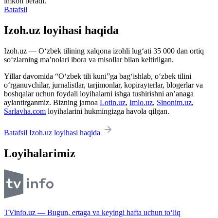
imkon beradi.
Batafsil
Izoh.uz loyihasi haqida
Izoh.uz — O‘zbek tilining xalqona izohli lug‘ati 35 000 dan ortiq
so‘zlarning ma’nolari ibora va misollar bilan keltirilgan.
Yillar davomida “O‘zbek tili kuni”ga bag‘ishlab, o‘zbek tilini
o‘rganuvchilar, jurnalistlar, tarjimonlar, kopirayterlar, blogerlar va
boshqalar uchun foydali loyihalarni ishga tushirishni an’anaga
aylantirganmiz. Bizning jamoa
Lotin.uz
,
Imlo.uz
,
Sinonim.uz
,
Sarlavha.com
loyihalarini hukmingizga havola qilgan.
Batafsil Izoh.uz loyihasi haqida
Loyihalarimiz
TVinfo.uz — Bugun, ertaga va keyingi hafta uchun to‘liq