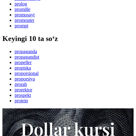
prolog
promille
promosayt
promouter
prompt
Keyingi 10 ta so‘z
propaganda
propagandist
propeller
propiska
proporsional
proporsiya
prorab
prorektor
prospekt
protein