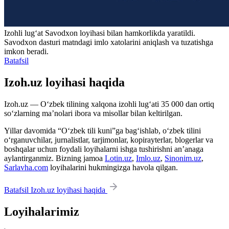
Izohli lugʻat
Savodxon
loyihasi bilan hamkorlikda yaratildi.
Savodxon dasturi matndagi imlo xatolarini aniqlash va tuzatishga
imkon beradi.
Batafsil
Izoh.uz loyihasi haqida
Izoh.uz — O‘zbek tilining xalqona izohli lug‘ati 35 000 dan ortiq
so‘zlarning ma’nolari ibora va misollar bilan keltirilgan.
Yillar davomida “O‘zbek tili kuni”ga bag‘ishlab, o‘zbek tilini
o‘rganuvchilar, jurnalistlar, tarjimonlar, kopirayterlar, blogerlar va
boshqalar uchun foydali loyihalarni ishga tushirishni an’anaga
aylantirganmiz. Bizning jamoa
Lotin.uz
,
Imlo.uz
,
Sinonim.uz
,
Sarlavha.com
loyihalarini hukmingizga havola qilgan.
Batafsil Izoh.uz loyihasi haqida
Loyihalarimiz