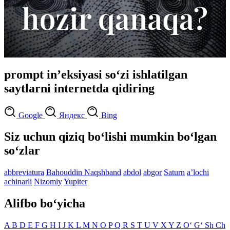
prompt in’eksiyasi so‘zi ishlatilgan
saytlarni internetda qidiring
Google
Яндекс
Bing
Siz uchun qiziq bo‘lishi mumkin bo‘lgan
so‘zlar
abbreviatura
Bahouddin Naqshband
abdol
abgor
Saturn
aʼlochi
achinarli
Nizomiy
Yupiter
Alifbo bo‘yicha
A
B
D
E
F
G
H
I
J
K
L
M
N
O
P
Q
R
S
T
U
V
X
Y
Z
O‘
G‘
Sh
Ch