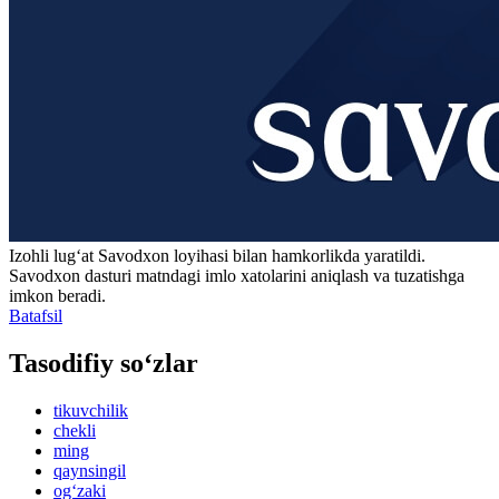
Izohli lugʻat
Savodxon
loyihasi bilan hamkorlikda yaratildi.
Savodxon dasturi matndagi imlo xatolarini aniqlash va tuzatishga
imkon beradi.
Batafsil
Tasodifiy so‘zlar
tikuvchilik
chekli
ming
qaynsingil
og‘zaki