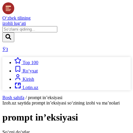
O‘zbek tilining
izohli lug‘ati
ЎЗ
Top 100
Ro‘yxat
Kirish
Lotin.uz
Bosh sahifa
/
prompt in’eksiyasi
Izoh.uz
saytida
prompt in’eksiyasi
so‘zining izohi va ma’nolari
prompt in’eksiyasi
So‘zni do‘stlar