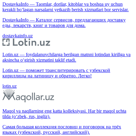
DostavkaInfo — Taomlar, dorilar, kitoblar va boshqa uy uchun
kerakli bo‘lagan narsalarni yetkazib berish xizmatlari bor servislar.
DostavkaInfo — Каталог сервисов, предлагающих доставку
еды, лекарств, книг и товаров для дома.
dostavkainfo.uz
Lotin.uz — foydalanuvchilarga berilgan matnni lotindan kirillga va
aksincha o‘girish xizmatini taklif etadi.
Lotin.uz — поможет транслитерировать с узбекской
кириллицы на латиницу и обратно. Легко!
lotin.uz
Maqol va naqllarning eng katta kolleksiyasi. Har bir maqol uchta
tilda (o‘zbek, rus, ingliz).
Самая большая коллекция пословиц и поговорок на трёх
языках (узбекский, русский, английский).