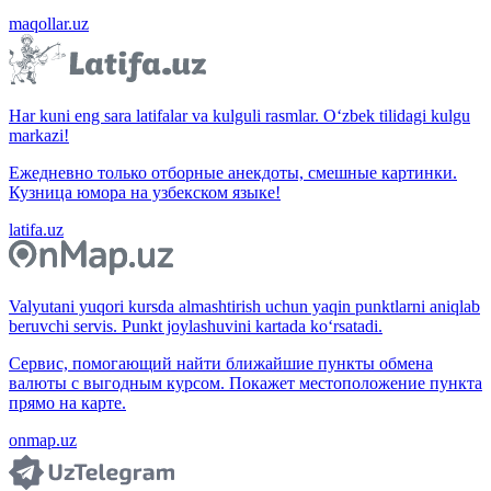
maqollar.uz
Har kuni eng sara latifalar va kulguli rasmlar. O‘zbek tilidagi kulgu
markazi!
Ежедневно только отборные анекдоты, смешные картинки.
Кузница юмора на узбекском языке!
latifa.uz
Valyutani yuqori kursda almashtirish uchun yaqin punktlarni aniqlab
beruvchi servis. Punkt joylashuvini kartada ko‘rsatadi.
Сервис, помогающий найти ближайшие пункты обмена
валюты с выгодным курсом. Покажет местоположение пункта
прямо на карте.
onmap.uz