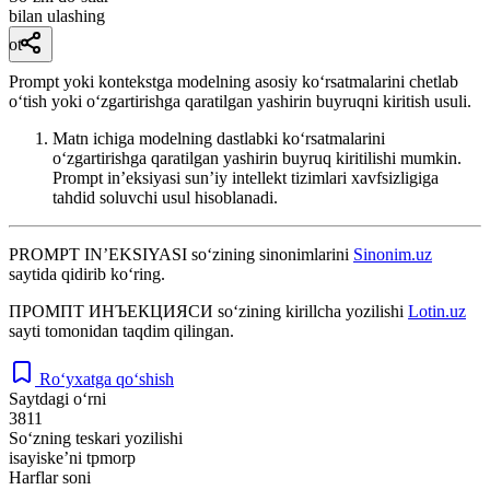
bilan ulashing
ot
Prompt yoki kontekstga modelning asosiy ko‘rsatmalarini chetlab
o‘tish yoki o‘zgartirishga qaratilgan yashirin buyruqni kiritish usuli.
Matn ichiga modelning dastlabki ko‘rsatmalarini
o‘zgartirishga qaratilgan yashirin buyruq kiritilishi mumkin.
Prompt in’eksiyasi sun’iy intellekt tizimlari xavfsizligiga
tahdid soluvchi usul hisoblanadi.
PROMPT IN’EKSIYASI
so‘zining sinonimlarini
Sinonim.uz
saytida qidirib ko‘ring.
ПРОМПТ ИНЪЕКЦИЯСИ
so‘zining kirillcha yozilishi
Lotin.uz
sayti tomonidan taqdim qilingan.
Ro‘yxatga qo‘shish
Saytdagi o‘rni
3811
So‘zning teskari yozilishi
isayiske’ni tpmorp
Harflar soni