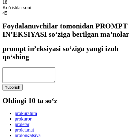
18
Ko‘rishlar soni
45
Foydalanuvchilar tomonidan PROMPT
IN’EKSIYASI so‘ziga berilgan ma’nolar
prompt in’eksiyasi so‘ziga yangi izoh
qo‘shing
Yuborish
Oldingi 10 ta so‘z
prokuratura
prokuror
proletar
proletariat
prolongatsiya