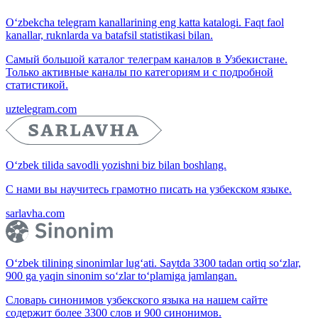
O‘zbekcha telegram kanallarining eng katta katalogi. Faqt faol
kanallar, ruknlarda va batafsil statistikasi bilan.
Самый большой каталог телеграм каналов в Узбекистане.
Только активные каналы по категориям и с подробной
статистикой.
uztelegram.com
O‘zbek tilida savodli yozishni biz bilan boshlang.
С нами вы научитесь грамотно писать на узбекском языке.
sarlavha.com
O‘zbek tilining sinonimlar lug‘ati. Saytda 3300 tadan ortiq so‘zlar,
900 ga yaqin sinonim so‘zlar to‘plamiga jamlangan.
Словарь синонимов узбекского языка на нашем сайте
содержит более 3300 слов и 900 синонимов.