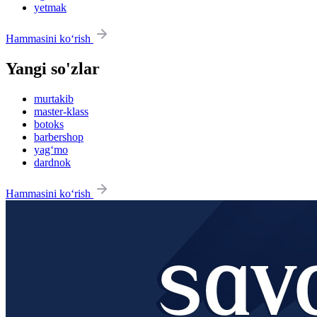
yetmak
Hammasini ko‘rish
Yangi so'zlar
murtakib
master-klass
botoks
barbershop
yag‘mo
dardnok
Hammasini ko‘rish