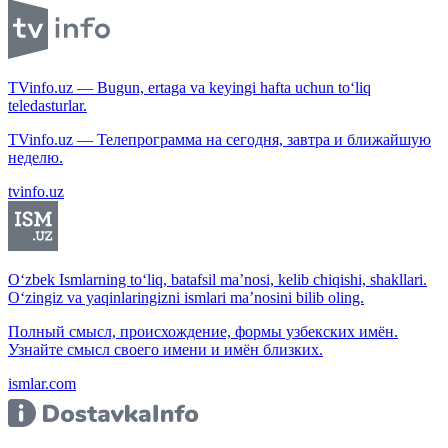
TVinfo.uz — Bugun, ertaga va keyingi hafta uchun to‘liq
teledasturlar.
TVinfo.uz — Телепрограмма на сегодня, завтра и ближайшую
неделю.
tvinfo.uz
O‘zbek Ismlarning to‘liq, batafsil ma’nosi, kelib chiqishi, shakllari.
O‘zingiz va yaqinlaringizni ismlari ma’nosini bilib oling.
Полный смысл, происхождение, формы узбекских имён.
Узнайте смысл своего имени и имён близких.
ismlar.com