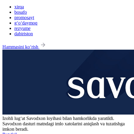
xirqa
bosafo
promosayt
g‘o‘daymoq
rezyume
dabiriston
Hammasini ko‘rish
Izohli lugʻat
Savodxon
loyihasi bilan hamkorlikda yaratildi.
Savodxon dasturi matndagi imlo xatolarini aniqlash va tuzatishga
imkon beradi.