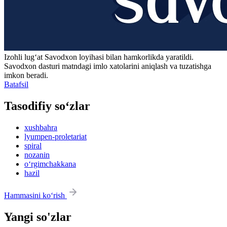
Izohli lugʻat
Savodxon
loyihasi bilan hamkorlikda yaratildi.
Savodxon dasturi matndagi imlo xatolarini aniqlash va tuzatishga
imkon beradi.
Batafsil
Tasodifiy so‘zlar
xushbahra
lyumpen-proletariat
spiral
nozanin
o‘rgimchakkana
hazil
Hammasini ko‘rish
Yangi so'zlar