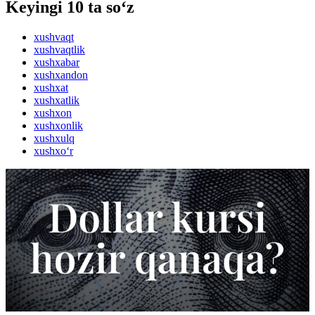
Keyingi 10 ta so‘z
xushvaqt
xushvaqtlik
xushxabar
xushxandon
xushxat
xushxatlik
xushxon
xushxonlik
xushxulq
xushxo‘r