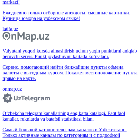
markazi!
Ежедневно только отборные анекдоты, смешные картинки.
Кузница юмора на узбекском языке!
latifa.uz
Valyutani yuqori kursda almashtirish uchun yaqin punktlarni aniqlab
beruvchi servis. Punkt joylashuvini kartada ko‘rsatadi.
Сервис, помогающий найти ближайшие пункты обмена
валюты с выгодным курсом. Покажет местоположение пункта
прямо на карте.
onmap.uz
O‘zbekcha telegram kanallarining eng katta katalogi. Faqt faol
kanallar, ruknlarda va batafsil statistikasi bilan.
Самый большой каталог телеграм каналов в Узбекистане.
Только активные каналы по категориям и с подробной