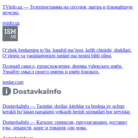
TVinfo.uz — Телепрограмма на сегодня, завтра и ближайшую
неделю.
tvinfo.uz
O‘zbek Ismlarning to‘liq, batafsil ma’nosi, kelib chiqishi, shakllari.
O‘zingiz va yaqinlaringizni ismlari ma’nosini bilib oling.
Полный смысл, происхождение, формы узбекских имён.
Узнайте смысл своего имени и имён близких.
ismlar.com
DostavkaInfo — Taomlar, dorilar, kitoblar va boshqa uy uchun
kerakli bo‘lagan narsalarni yetkazib berish xizmatlari bor servislar.
DostavkaInfo — Каталог сервисов, предлагающих доставку
еды, лекарств, книг и товаров для дома.