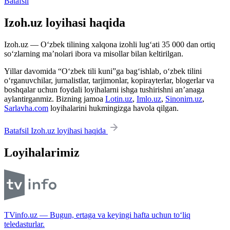
Batafsil
Izoh.uz loyihasi haqida
Izoh.uz — O‘zbek tilining xalqona izohli lug‘ati 35 000 dan ortiq
so‘zlarning ma’nolari ibora va misollar bilan keltirilgan.
Yillar davomida “O‘zbek tili kuni”ga bag‘ishlab, o‘zbek tilini
o‘rganuvchilar, jurnalistlar, tarjimonlar, kopirayterlar, blogerlar va
boshqalar uchun foydali loyihalarni ishga tushirishni an’anaga
aylantirganmiz. Bizning jamoa
Lotin.uz
,
Imlo.uz
,
Sinonim.uz
,
Sarlavha.com
loyihalarini hukmingizga havola qilgan.
Batafsil Izoh.uz loyihasi haqida
Loyihalarimiz
TVinfo.uz — Bugun, ertaga va keyingi hafta uchun to‘liq
teledasturlar.