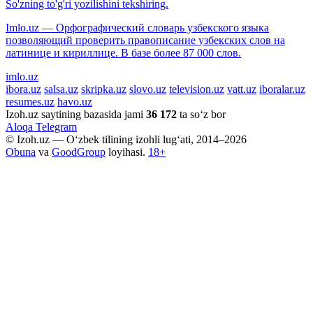
So'zning to'g'ri yozilishini tekshiring.
Imlo.uz — Орфографический словарь узбекского языка
позволяющий проверить правописание узбекских слов на
латинице и кириллице. В базе более 87 000 слов.
imlo.uz
ibora.uz
salsa.uz
skripka.uz
slovo.uz
television.uz
vatt.uz
iboralar.uz
resumes.uz
havo.uz
Izoh.uz saytining bazasida jami
36 172
ta so‘z bor
Aloqa
Telegram
© Izoh.uz — O‘zbek tilining izohli lug‘ati, 2014–2026
Obuna
va
GoodGroup
loyihasi.
18+