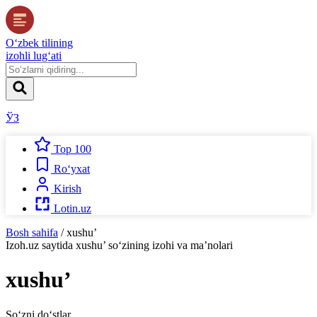
O‘zbek tilining
izohli lug‘ati
ЎЗ
Top 100
Ro‘yxat
Kirish
Lotin.uz
Bosh sahifa
/
xushu’
Izoh.uz
saytida
xushu’
so‘zining izohi va ma’nolari
xushu’
So‘zni do‘stlar