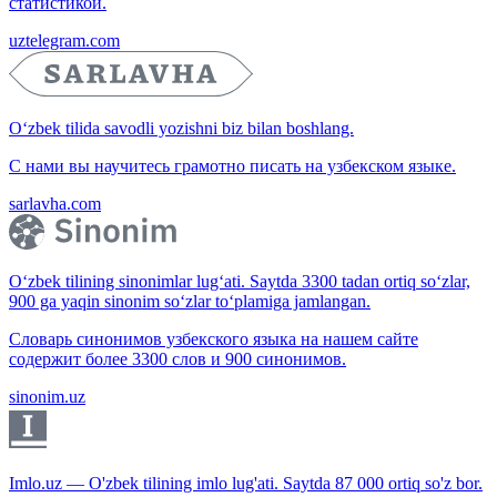
статистикой.
uztelegram.com
O‘zbek tilida savodli yozishni biz bilan boshlang.
С нами вы научитесь грамотно писать на узбекском языке.
sarlavha.com
O‘zbek tilining sinonimlar lug‘ati. Saytda 3300 tadan ortiq so‘zlar,
900 ga yaqin sinonim so‘zlar to‘plamiga jamlangan.
Словарь синонимов узбекского языка на нашем сайте
содержит более 3300 слов и 900 синонимов.
sinonim.uz
Imlo.uz — O'zbek tilining imlo lug'ati. Saytda 87 000 ortiq so'z bor.