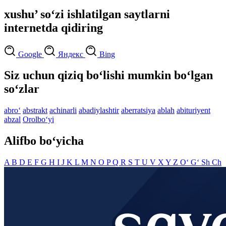
xushu’ so‘zi ishlatilgan saytlarni
internetda qidiring
Google
Яндекс
Bing
Siz uchun qiziq bo‘lishi mumkin bo‘lgan
so‘zlar
abro‘
abstrakt
achinarli
abadiylashtir
aberratsiya
ablah
abituriyent
abzal
Orolbo‘yi
Alifbo bo‘yicha
A
B
D
E
F
G
H
I
J
K
L
M
N
O
P
Q
R
S
T
U
V
X
Y
Z
O‘
G‘
Sh
Ch