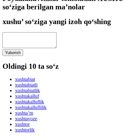
so‘ziga berilgan ma’nolar
xushu’ so‘ziga yangi izoh qo‘shing
Yuborish
Oldingi 10 ta so‘z
xushtabiat
xushtabiatli
xushtabiatlik
xushtakalluf
xushtakalluflik
xushtakalluflilik
xushtaʼm
xushtavoze
xushtor
xushtorlik