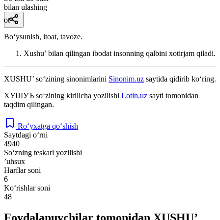
bilan ulashing
ot
Bo‘ysunish, itoat, tavoze.
Xushu’ bilan qilingan ibodat insonning qalbini xotirjam qiladi.
XUSHU’
so‘zining sinonimlarini
Sinonim.uz
saytida qidirib ko‘ring.
ХУШУЪ
so‘zining kirillcha yozilishi
Lotin.uz
sayti tomonidan
taqdim qilingan.
Ro‘yxatga qo‘shish
Saytdagi o‘rni
4940
So‘zning teskari yozilishi
’uhsux
Harflar soni
6
Ko‘rishlar soni
48
Foydalanuvchilar tomonidan XUSHU’