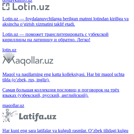
dostavkainfo.uz
Lotin.uz — foydalanuvchilarga berilgan matnni lotindan kirillga va
aksincha o‘girish xizmatini taklif etadi.
Lotin.uz — поможет транслитерировать с узбекской
кириллицы на латиницу и обратно. Легко!
lotin.uz
Maqol va naqllarning eng katta kolleksiyasi. Har bir maqol uchta
tilda (o‘zbek, rus, ingliz).
Самая большая коллекция пословиц и поговорок на трёх
языках (узбекский, русский, английский).
maqollar.uz
Har kuni eng sara latifalar va kulguli rasmlar. O‘zbek tilidagi kulgu