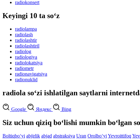
radiokonsert
Keyingi 10 ta so‘z
radiolampa
radiolash
radiolashtir
radiolashtiril
radiolog
radiologiya
radiolokatsiya
radiometr
radionavigatsiya
radionuklid
radiola so‘zi ishlatilgan saytlarni internet
Google
Яндекс
Bing
Siz uchun qiziq bo‘lishi mumkin bo‘lgan so
Boltiqbo‘yi
abjirlik
abjad
abstraksiya
Uran
Orolbo‘yi
Yevroittifoq
Yev