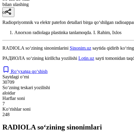
bilan ulashing
ot
Radiopriyomnik va elektr patefon detallari birga qoʻshilgan radioappar
Anorxon radiolaga plastinka tanlamoqda.
I. Rahim, Ixlos
RADIOLA
so‘zining sinonimlarini
Sinonim.uz
saytida qidirib ko‘ring
РАДИОЛА
so‘zining kirillcha yozilishi
Lotin.uz
sayti tomonidan taqd
Ro‘yxatga qo‘shish
Saytdagi o‘rni
30709
So‘zning teskari yozilishi
aloidar
Harflar soni
7
Ko‘rishlar soni
248
RADIOLA so‘zining sinonimlari