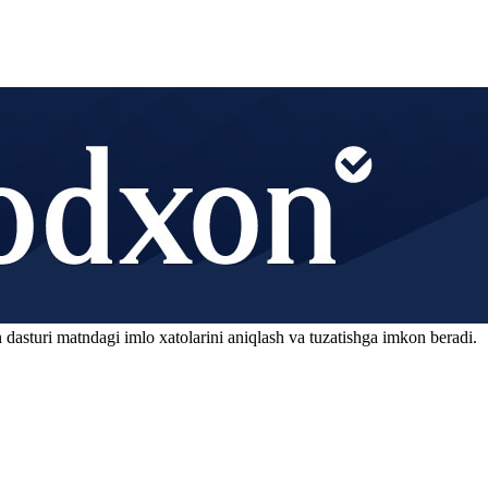
 dasturi matndagi imlo xatolarini aniqlash va tuzatishga imkon beradi.