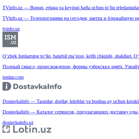
TVinfo.uz — Bugun, ertaga va keyingi hafta uchun to‘liq teledasturlar
TVinfo.uz — Телепрограмма на сегодня, завтра и ближайшую н
tvinfo.uz
O‘zbek Ismlarning to‘liq, batafsil ma’nosi, kelib chiqishi, shakllari. O
Полный смысл, происхождение, формы узбекских имён. Узнайт
ismlar.com
DostavkaInfo — Taomlar, dorilar, kitoblar va boshqa uy uchun kerakli b
DostavkaInfo — Каталог сервисов, предлагающих доставку еды, 
dostavkainfo.uz