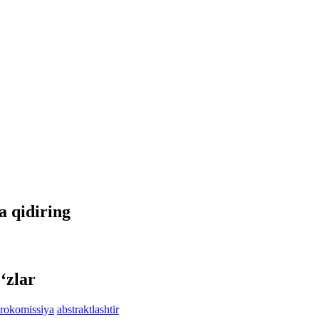
da qidiring
‘zlar
rokomissiya
abstraktlashtir