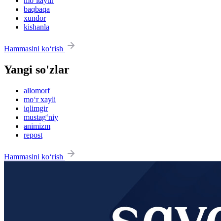
mo‘ltaytir
baqbaqa
xundor
kishanla
Hammasini ko‘rish
Yangi so'zlar
allomorf
mo‘r xayli
iqlimgir
mustag‘niy
animizm
repost
Hammasini ko‘rish