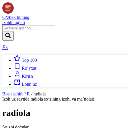
O‘zbek tilining
izohli lug‘ati
ЎЗ
Top 100
Ro‘yxat
Kirish
Lotin.uz
Bosh sahifa
/
R
/
radiola
Izoh.uz
saytida
radiola
so‘zining izohi va ma’nolari
radiola
So‘zni do‘stlar