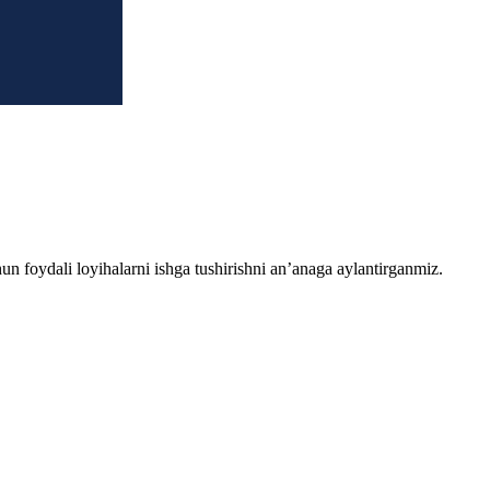
chun foydali loyihalarni ishga tushirishni an’anaga aylantirganmiz.