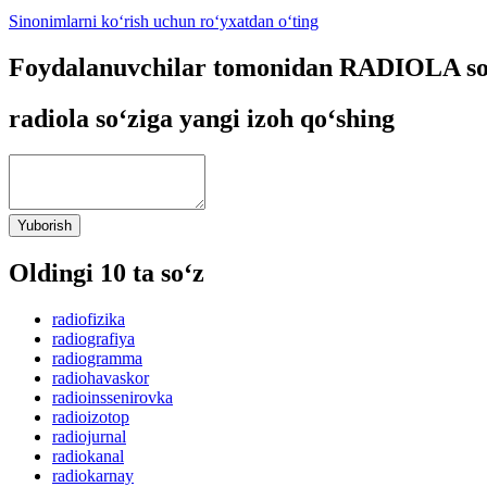
Sinonimlarni ko‘rish uchun ro‘yxatdan o‘ting
Foydalanuvchilar tomonidan RADIOLA so‘
radiola so‘ziga yangi izoh qo‘shing
Yuborish
Oldingi 10 ta so‘z
radiofizika
radiografiya
radiogramma
radiohavaskor
radioinssenirovka
radioizotop
radiojurnal
radiokanal
radiokarnay