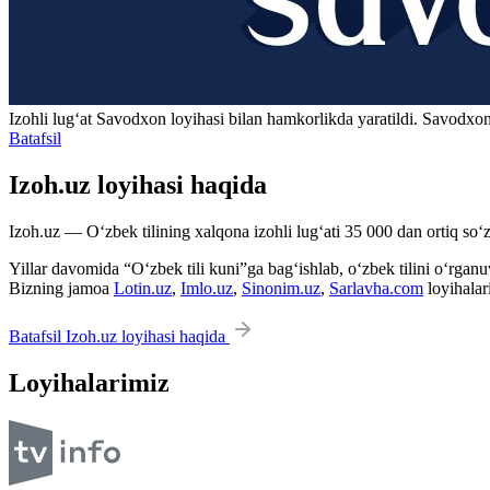
Izohli lugʻat
Savodxon
loyihasi bilan hamkorlikda yaratildi. Savodxon
Batafsil
Izoh.uz loyihasi haqida
Izoh.uz — O‘zbek tilining xalqona izohli lug‘ati 35 000 dan ortiq so‘zl
Yillar davomida “O‘zbek tili kuni”ga bag‘ishlab, o‘zbek tilini o‘rganuvc
Bizning jamoa
Lotin.uz
,
Imlo.uz
,
Sinonim.uz
,
Sarlavha.com
loyihalar
Batafsil Izoh.uz loyihasi haqida
Loyihalarimiz