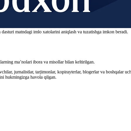
 dasturi matndagi imlo xatolarini aniqlash va tuzatishga imkon beradi.
arning ma’nolari ibora va misollar bilan keltirilgan.
hilar, jurnalistlar, tarjimonlar, kopirayterlar, blogerlar va boshqalar u
ini hukmingizga havola qilgan.