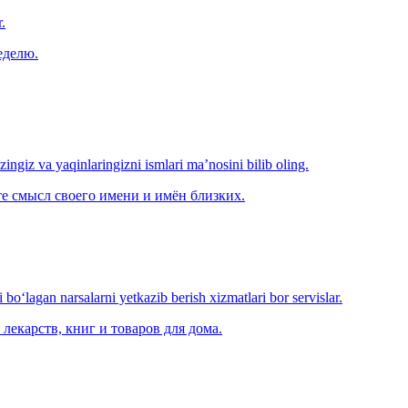
.
еделю.
‘zingiz va yaqinlaringizni ismlari ma’nosini bilib oling.
е смысл своего имени и имён близких.
o‘lagan narsalarni yetkazib berish xizmatlari bor servislar.
лекарств, книг и товаров для дома.