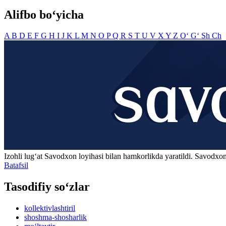
Alifbo bo‘yicha
A
B
D
E
F
G
H
I
J
K
L
M
N
O
P
Q
R
S
T
U
V
X
Y
Z
O‘
G‘
Sh
Ch
Izohli lugʻat
Savodxon
loyihasi bilan hamkorlikda yaratildi. Savodxon
Batafsil
Tasodifiy so‘zlar
kollektivlashtiril
shoshma-shosharlik