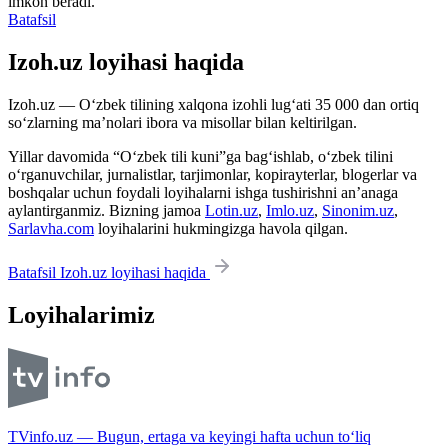
imkon beradi.
Batafsil
Izoh.uz loyihasi haqida
Izoh.uz — O‘zbek tilining xalqona izohli lug‘ati 35 000 dan ortiq
so‘zlarning ma’nolari ibora va misollar bilan keltirilgan.
Yillar davomida “O‘zbek tili kuni”ga bag‘ishlab, o‘zbek tilini
o‘rganuvchilar, jurnalistlar, tarjimonlar, kopirayterlar, blogerlar va
boshqalar uchun foydali loyihalarni ishga tushirishni an’anaga
aylantirganmiz. Bizning jamoa
Lotin.uz
,
Imlo.uz
,
Sinonim.uz
,
Sarlavha.com
loyihalarini hukmingizga havola qilgan.
Batafsil Izoh.uz loyihasi haqida
Loyihalarimiz
TVinfo.uz — Bugun, ertaga va keyingi hafta uchun to‘liq