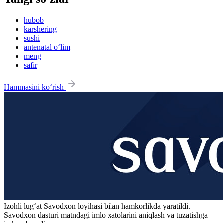
hubob
karshering
sushi
antenatal o‘lim
meng
safir
Hammasini ko‘rish
Izohli lugʻat
Savodxon
loyihasi bilan hamkorlikda yaratildi.
Savodxon dasturi matndagi imlo xatolarini aniqlash va tuzatishga