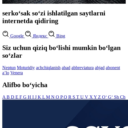
serko‘sak so‘zi ishlatilgan saytlarni
internetda qidiring
Google
Яндекс
Bing
Siz uchun qiziq bo‘lishi mumkin bo‘lgan
so‘zlar
Neptun
Moturidiy
achchiqlanish
abad
abbreviatura
abjad
abonent
aʼlo
Venera
Alifbo bo‘yicha
A
B
D
E
F
G
H
I
J
K
L
M
N
O
P
Q
R
S
T
U
V
X
Y
Z
O‘
G‘
Sh
Ch