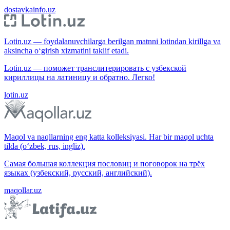
dostavkainfo.uz
Lotin.uz — foydalanuvchilarga berilgan matnni lotindan kirillga va
aksincha o‘girish xizmatini taklif etadi.
Lotin.uz — поможет транслитерировать с узбекской
кириллицы на латиницу и обратно. Легко!
lotin.uz
Maqol va naqllarning eng katta kolleksiyasi. Har bir maqol uchta
tilda (o‘zbek, rus, ingliz).
Самая большая коллекция пословиц и поговорок на трёх
языках (узбекский, русский, английский).
maqollar.uz