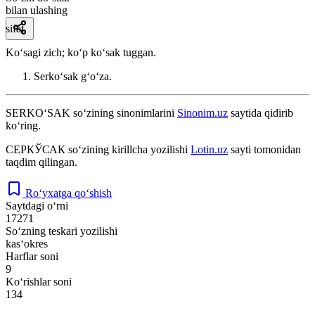
bilan ulashing
sifat
Koʻsagi zich; koʻp koʻsak tuggan.
Serkoʻsak gʻoʻza.
SERKO‘SAK
so‘zining sinonimlarini
Sinonim.uz
saytida qidirib
ko‘ring.
СЕРКЎСАК
so‘zining kirillcha yozilishi
Lotin.uz
sayti tomonidan
taqdim qilingan.
Ro‘yxatga qo‘shish
Saytdagi o‘rni
17271
So‘zning teskari yozilishi
kas‘okres
Harflar soni
9
Ko‘rishlar soni
134