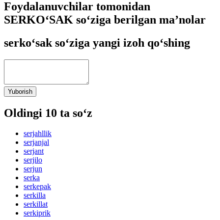
Foydalanuvchilar tomonidan
SERKO‘SAK so‘ziga berilgan ma’nolar
serko‘sak so‘ziga yangi izoh qo‘shing
Yuborish
Oldingi 10 ta so‘z
serjahllik
serjanjal
serjant
serjilo
serjun
serka
serkepak
serkilla
serkillat
serkiprik