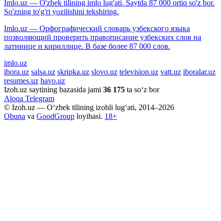
Imlo.uz — O'zbek tilining imlo lug'ati. Saytda 87 000 ortiq so'z bor.
So'zning to'g'ri yozilishini tekshiring.
Imlo.uz — Орфографический словарь узбекского языка
позволяющий проверить правописание узбекских слов на
латинице и кириллице. В базе более 87 000 слов.
imlo.uz
ibora.uz
salsa.uz
skripka.uz
slovo.uz
television.uz
vatt.uz
iboralar.uz
resumes.uz
havo.uz
Izoh.uz saytining bazasida jami
36 175
ta so‘z bor
Aloqa
Telegram
© Izoh.uz — O‘zbek tilining izohli lug‘ati, 2014–2026
Obuna
va
GoodGroup
loyihasi.
18+