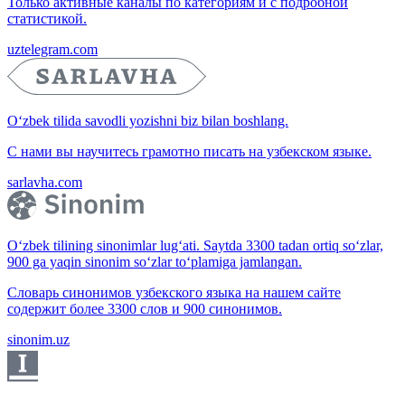
Только активные каналы по категориям и с подробной
статистикой.
uztelegram.com
O‘zbek tilida savodli yozishni biz bilan boshlang.
С нами вы научитесь грамотно писать на узбекском языке.
sarlavha.com
O‘zbek tilining sinonimlar lug‘ati. Saytda 3300 tadan ortiq so‘zlar,
900 ga yaqin sinonim so‘zlar to‘plamiga jamlangan.
Словарь синонимов узбекского языка на нашем сайте
содержит более 3300 слов и 900 синонимов.
sinonim.uz