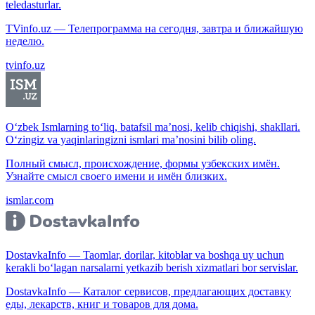
teledasturlar.
TVinfo.uz — Телепрограмма на сегодня, завтра и ближайшую
неделю.
tvinfo.uz
O‘zbek Ismlarning to‘liq, batafsil ma’nosi, kelib chiqishi, shakllari.
O‘zingiz va yaqinlaringizni ismlari ma’nosini bilib oling.
Полный смысл, происхождение, формы узбекских имён.
Узнайте смысл своего имени и имён близких.
ismlar.com
DostavkaInfo — Taomlar, dorilar, kitoblar va boshqa uy uchun
kerakli bo‘lagan narsalarni yetkazib berish xizmatlari bor servislar.
DostavkaInfo — Каталог сервисов, предлагающих доставку
еды, лекарств, книг и товаров для дома.