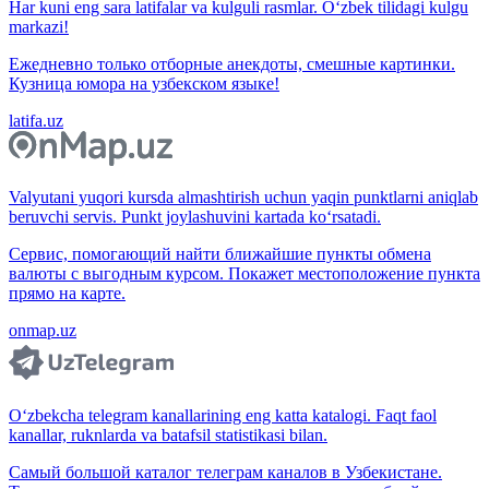
Har kuni eng sara latifalar va kulguli rasmlar. O‘zbek tilidagi kulgu
markazi!
Ежедневно только отборные анекдоты, смешные картинки.
Кузница юмора на узбекском языке!
latifa.uz
Valyutani yuqori kursda almashtirish uchun yaqin punktlarni aniqlab
beruvchi servis. Punkt joylashuvini kartada ko‘rsatadi.
Сервис, помогающий найти ближайшие пункты обмена
валюты с выгодным курсом. Покажет местоположение пункта
прямо на карте.
onmap.uz
O‘zbekcha telegram kanallarining eng katta katalogi. Faqt faol
kanallar, ruknlarda va batafsil statistikasi bilan.
Самый большой каталог телеграм каналов в Узбекистане.