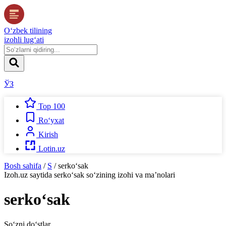
O‘zbek tilining
izohli lug‘ati
ЎЗ
Top 100
Ro‘yxat
Kirish
Lotin.uz
Bosh sahifa
/
S
/
serko‘sak
Izoh.uz
saytida
serko‘sak
so‘zining izohi va ma’nolari
serko‘sak
So‘zni do‘stlar