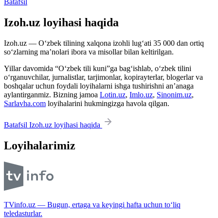
Batafsil
Izoh.uz loyihasi haqida
Izoh.uz — O‘zbek tilining xalqona izohli lug‘ati 35 000 dan ortiq
so‘zlarning ma’nolari ibora va misollar bilan keltirilgan.
Yillar davomida “O‘zbek tili kuni”ga bag‘ishlab, o‘zbek tilini
o‘rganuvchilar, jurnalistlar, tarjimonlar, kopirayterlar, blogerlar va
boshqalar uchun foydali loyihalarni ishga tushirishni an’anaga
aylantirganmiz. Bizning jamoa
Lotin.uz
,
Imlo.uz
,
Sinonim.uz
,
Sarlavha.com
loyihalarini hukmingizga havola qilgan.
Batafsil Izoh.uz loyihasi haqida
Loyihalarimiz
TVinfo.uz — Bugun, ertaga va keyingi hafta uchun to‘liq
teledasturlar.