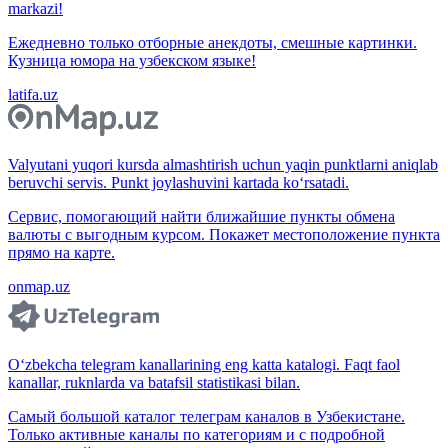
markazi!
Ежедневно только отборные анекдоты, смешные картинки.
Кузница юмора на узбекском языке!
latifa.uz
Valyutani yuqori kursda almashtirish uchun yaqin punktlarni aniqlab
beruvchi servis. Punkt joylashuvini kartada ko‘rsatadi.
Сервис, помогающий найти ближайшие пункты обмена
валюты с выгодным курсом. Покажет местоположение пункта
прямо на карте.
onmap.uz
O‘zbekcha telegram kanallarining eng katta katalogi. Faqt faol
kanallar, ruknlarda va batafsil statistikasi bilan.
Самый большой каталог телеграм каналов в Узбекистане.
Только активные каналы по категориям и с подробной