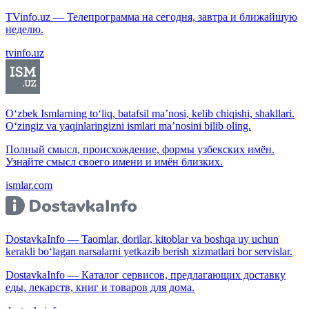
TVinfo.uz — Телепрограмма на сегодня, завтра и ближайшую
неделю.
tvinfo.uz
O‘zbek Ismlarning to‘liq, batafsil ma’nosi, kelib chiqishi, shakllari.
O‘zingiz va yaqinlaringizni ismlari ma’nosini bilib oling.
Полный смысл, происхождение, формы узбекских имён.
Узнайте смысл своего имени и имён близких.
ismlar.com
DostavkaInfo — Taomlar, dorilar, kitoblar va boshqa uy uchun
kerakli bo‘lagan narsalarni yetkazib berish xizmatlari bor servislar.
DostavkaInfo — Каталог сервисов, предлагающих доставку
еды, лекарств, книг и товаров для дома.