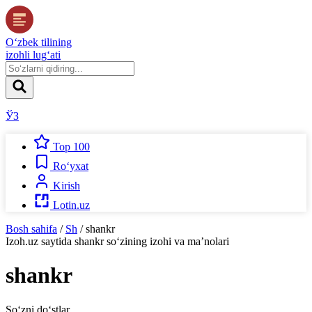
O‘zbek tilining
izohli lug‘ati
ЎЗ
Top 100
Ro‘yxat
Kirish
Lotin.uz
Bosh sahifa
/
Sh
/
shankr
Izoh.uz
saytida
shankr
so‘zining izohi va ma’nolari
shankr
So‘zni do‘stlar