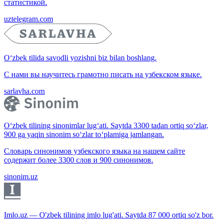
статистикой.
uztelegram.com
O‘zbek tilida savodli yozishni biz bilan boshlang.
С нами вы научитесь грамотно писать на узбекском языке.
sarlavha.com
O‘zbek tilining sinonimlar lug‘ati. Saytda 3300 tadan ortiq so‘zlar,
900 ga yaqin sinonim so‘zlar to‘plamiga jamlangan.
Словарь синонимов узбекского языка на нашем сайте
содержит более 3300 слов и 900 синонимов.
sinonim.uz
Imlo.uz — O'zbek tilining imlo lug'ati. Saytda 87 000 ortiq so'z bor.