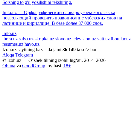
So'zning to'g'ri yozilishini tekshiring.
Imlo.uz — Орфографический словарь узбекского языка
позволяющий проверить правописание узбекских слов на
латинице и кириллице. В базе более 87 000 слов.
imlo.uz
ibora.uz
salsa.uz
skripka.uz
slovo.uz
television.uz
vatt.uz
iboralar.uz
resumes.uz
havo.uz
Izoh.uz saytining bazasida jami
36 149
ta so‘z bor
Aloqa
Telegram
© Izoh.uz — O‘zbek tilining izohli lug‘ati, 2014–2026
Obuna
va
GoodGroup
loyihasi.
18+