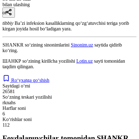
bilan ulashing
ot
tibbiy
Baʼzi infeksion kasalliklarning qoʻzgʻatuvchisi teriga yorib
kirgan joyida hosil boʻladigan yara.
SHANKR
so‘zining sinonimlarini
Sinonim.uz
saytida qidirib
ko‘ring.
ШАНКР
so‘zining kirillcha yozilishi
Lotin.uz
sayti tomonidan
taqdim qilingan.
Ro‘yxatga qo‘shish
Saytdagi o‘rni
26581
So‘zning teskari yozilishi
rknahs
Harflar soni
6
Ko‘rishlar soni
112
Foydalanuvchilar tomonidan SHANKR