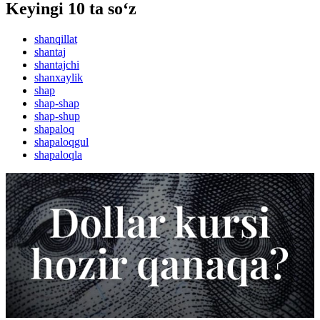
Keyingi 10 ta so‘z
shanqillat
shantaj
shantajchi
shanxaylik
shap
shap-shap
shap-shup
shapaloq
shapaloqgul
shapaloqla