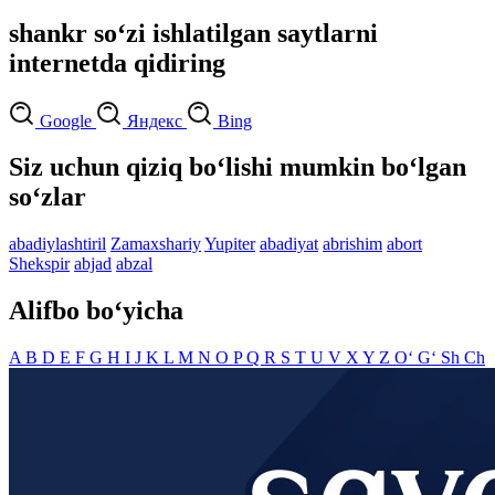
shankr so‘zi ishlatilgan saytlarni
internetda qidiring
Google
Яндекс
Bing
Siz uchun qiziq bo‘lishi mumkin bo‘lgan
so‘zlar
abadiylashtiril
Zamaxshariy
Yupiter
abadiyat
abrishim
abort
Shekspir
abjad
abzal
Alifbo bo‘yicha
A
B
D
E
F
G
H
I
J
K
L
M
N
O
P
Q
R
S
T
U
V
X
Y
Z
O‘
G‘
Sh
Ch