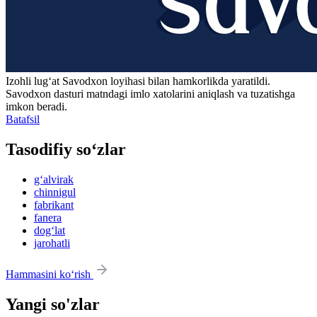
Izohli lugʻat
Savodxon
loyihasi bilan hamkorlikda yaratildi.
Savodxon dasturi matndagi imlo xatolarini aniqlash va tuzatishga
imkon beradi.
Batafsil
Tasodifiy so‘zlar
g‘alvirak
chinnigul
fabrikant
fanera
dog‘lat
jarohatli
Hammasini ko‘rish
Yangi so'zlar