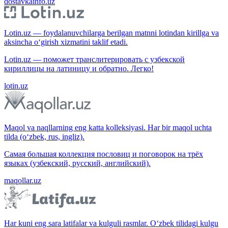
dostavkainfo.uz
Lotin.uz — foydalanuvchilarga berilgan matnni lotindan kirillga va
aksincha o‘girish xizmatini taklif etadi.
Lotin.uz — поможет транслитерировать с узбекской
кириллицы на латиницу и обратно. Легко!
lotin.uz
Maqol va naqllarning eng katta kolleksiyasi. Har bir maqol uchta
tilda (o‘zbek, rus, ingliz).
Самая большая коллекция пословиц и поговорок на трёх
языках (узбекский, русский, английский).
maqollar.uz
Har kuni eng sara latifalar va kulguli rasmlar. O‘zbek tilidagi kulgu