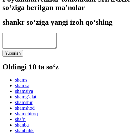
so‘ziga berilgan ma’nolar
shankr so‘ziga yangi izoh qo‘shing
Yuborish
Oldingi 10 ta so‘z
shams
shamsa
shamsiya
shamg‘alat
shamshir
shamshod
shamchiroq
shaʼn
shanba
shanbalik