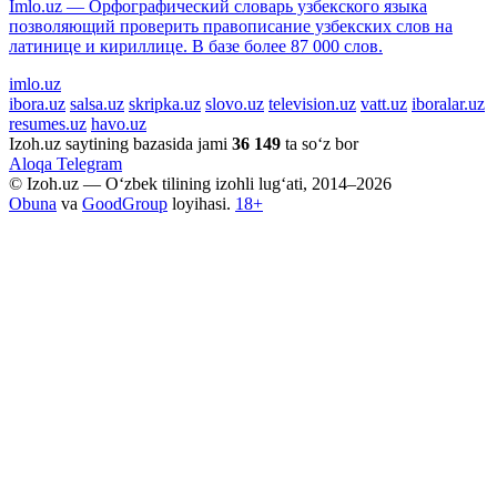
Imlo.uz — Орфографический словарь узбекского языка
позволяющий проверить правописание узбекских слов на
латинице и кириллице. В базе более 87 000 слов.
imlo.uz
ibora.uz
salsa.uz
skripka.uz
slovo.uz
television.uz
vatt.uz
iboralar.uz
resumes.uz
havo.uz
Izoh.uz saytining bazasida jami
36 149
ta so‘z bor
Aloqa
Telegram
© Izoh.uz — O‘zbek tilining izohli lug‘ati, 2014–2026
Obuna
va
GoodGroup
loyihasi.
18+