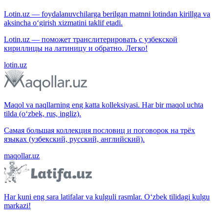
Lotin.uz — foydalanuvchilarga berilgan matnni lotindan kirillga va
aksincha o‘girish xizmatini taklif etadi.
Lotin.uz — поможет транслитерировать с узбекской
кириллицы на латиницу и обратно. Легко!
lotin.uz
Maqol va naqllarning eng katta kolleksiyasi. Har bir maqol uchta
tilda (o‘zbek, rus, ingliz).
Самая большая коллекция пословиц и поговорок на трёх
языках (узбекский, русский, английский).
maqollar.uz
Har kuni eng sara latifalar va kulguli rasmlar. O‘zbek tilidagi kulgu
markazi!