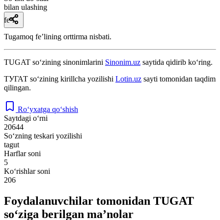
bilan ulashing
fe’l
Tugamoq feʼlining orttirma nisbati.
TUGAT
so‘zining sinonimlarini
Sinonim.uz
saytida qidirib ko‘ring.
ТУГАТ
so‘zining kirillcha yozilishi
Lotin.uz
sayti tomonidan taqdim
qilingan.
Ro‘yxatga qo‘shish
Saytdagi o‘rni
20644
So‘zning teskari yozilishi
tagut
Harflar soni
5
Ko‘rishlar soni
206
Foydalanuvchilar tomonidan TUGAT
so‘ziga berilgan ma’nolar