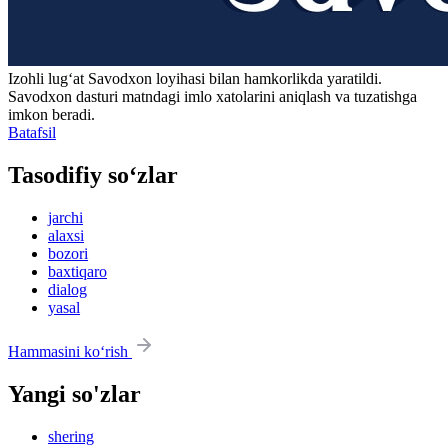
Izohli lugʻat
Savodxon
loyihasi bilan hamkorlikda yaratildi.
Savodxon dasturi matndagi imlo xatolarini aniqlash va tuzatishga
imkon beradi.
Batafsil
Tasodifiy so‘zlar
jarchi
alaxsi
bozori
baxtiqaro
dialog
yasal
Hammasini ko‘rish
Yangi so'zlar
shering