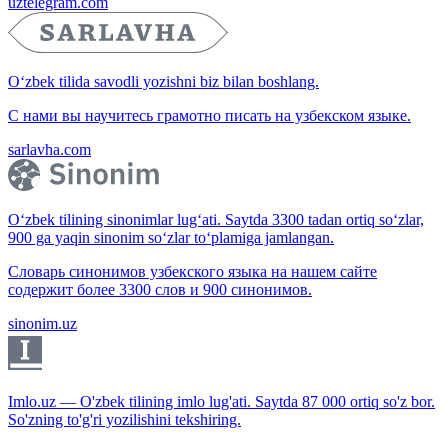
uztelegram.com
O‘zbek tilida savodli yozishni biz bilan boshlang.
С нами вы научитесь грамотно писать на узбекском языке.
sarlavha.com
O‘zbek tilining sinonimlar lug‘ati. Saytda 3300 tadan ortiq so‘zlar,
900 ga yaqin sinonim so‘zlar to‘plamiga jamlangan.
Словарь синонимов узбекского языка на нашем сайте
содержит более 3300 слов и 900 синонимов.
sinonim.uz
Imlo.uz — O'zbek tilining imlo lug'ati. Saytda 87 000 ortiq so'z bor.
So'zning to'g'ri yozilishini tekshiring.