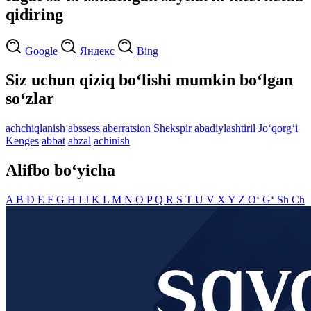
qidiring
Google
Яндекс
Bing
Siz uchun qiziq bo‘lishi mumkin bo‘lgan
so‘zlar
achchiqlanish
abssess
aberratsion
Shekspir
abadiylashtiril
Jo‘qorg‘i
Kenges
abbat
abzal
achinish
Alifbo bo‘yicha
A
B
D
E
F
G
H
I
J
K
L
M
N
O
P
Q
R
S
T
U
V
X
Y
Z
O‘
G‘
Sh
Ch