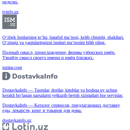
неделю.
tvinfo.uz
O‘zbek Ismlarning to‘liq, batafsil ma’nosi, kelib chiqishi, shakllari.
O‘zingiz va yaqinlaringizni ismlari ma’nosini bilib oling.
Полный смысл, происхождение, формы узбекских имён.
Узнайте смысл своего имени и имён близких.
ismlar.com
DostavkaInfo — Taomlar, dorilar, kitoblar va boshqa uy uchun
kerakli bo‘lagan narsalarni yetkazib berish xizmatlari bor servislar.
DostavkaInfo — Каталог сервисов, предлагающих доставку
еды, лекарств, книг и товаров для дома.
dostavkainfo.uz