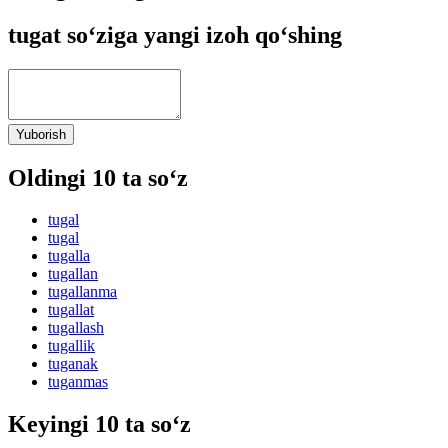
tugat so‘ziga yangi izoh qo‘shing
Yuborish
Oldingi 10 ta so‘z
tugal
tugal
tugalla
tugallan
tugallanma
tugallat
tugallash
tugallik
tuganak
tuganmas
Keyingi 10 ta so‘z