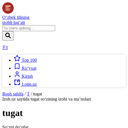
O‘zbek tilining
izohli lug‘ati
ЎЗ
Top 100
Ro‘yxat
Kirish
Lotin.uz
Bosh sahifa
/
T
/
tugat
Izoh.uz
saytida
tugat
so‘zining izohi va ma’nolari
tugat
So‘zni do‘stlar