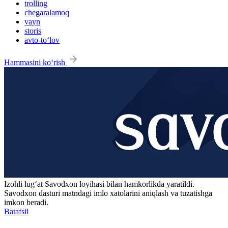
trolling
chegaralamoq
vayn
storis
avto-to‘lov
Hammasini ko‘rish
Izohli lugʻat
Savodxon
loyihasi bilan hamkorlikda yaratildi.
Savodxon dasturi matndagi imlo xatolarini aniqlash va tuzatishga
imkon beradi.
Batafsil