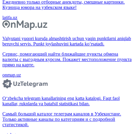
Ежедневно только отборные анекдоты, смешные картинки.
Кузница юмора на узбекском языке!
latifa.uz
Valyutani yuqori kursda almashtirish uchun yaqin punktlarni aniqlab
beruvchi servis. Punkt joylashuvini kartada ko‘rsatadi.
Сервис, помогающий найти ближайшие пункты обмена
валюты с выгодным курсом. Покажет местоположение пункта
прямо на карте.
onmap.uz
O‘zbekcha telegram kanallarining eng katta katalogi. Faqt faol
kanallar, ruknlarda va batafsil statistikasi bilan.
Самый большой каталог телеграм каналов в Узбекистане.
Только активные каналы по категориям и с подробной
статистикой.