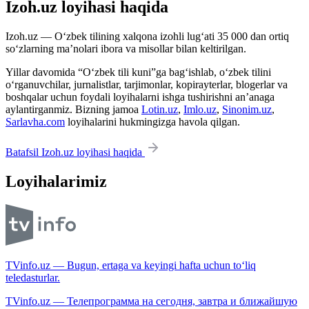
Izoh.uz loyihasi haqida
Izoh.uz — O‘zbek tilining xalqona izohli lug‘ati 35 000 dan ortiq
so‘zlarning ma’nolari ibora va misollar bilan keltirilgan.
Yillar davomida “O‘zbek tili kuni”ga bag‘ishlab, o‘zbek tilini
o‘rganuvchilar, jurnalistlar, tarjimonlar, kopirayterlar, blogerlar va
boshqalar uchun foydali loyihalarni ishga tushirishni an’anaga
aylantirganmiz. Bizning jamoa
Lotin.uz
,
Imlo.uz
,
Sinonim.uz
,
Sarlavha.com
loyihalarini hukmingizga havola qilgan.
Batafsil Izoh.uz loyihasi haqida
Loyihalarimiz
TVinfo.uz — Bugun, ertaga va keyingi hafta uchun to‘liq
teledasturlar.
TVinfo.uz — Телепрограмма на сегодня, завтра и ближайшую