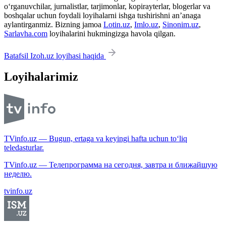
o‘rganuvchilar, jurnalistlar, tarjimonlar, kopirayterlar, blogerlar va
boshqalar uchun foydali loyihalarni ishga tushirishni an’anaga
aylantirganmiz. Bizning jamoa
Lotin.uz
,
Imlo.uz
,
Sinonim.uz
,
Sarlavha.com
loyihalarini hukmingizga havola qilgan.
Batafsil Izoh.uz loyihasi haqida
Loyihalarimiz
TVinfo.uz — Bugun, ertaga va keyingi hafta uchun to‘liq
teledasturlar.
TVinfo.uz — Телепрограмма на сегодня, завтра и ближайшую
неделю.
tvinfo.uz