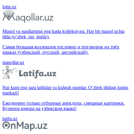
lotin.uz
Maqol va naqllarning eng katta kolleksiyasi. Har bir maqol uchta
tilda (o‘zbek, rus, ingliz).
Самая большая коллекция пословиц и поговорок на трёх
языках (узбекский, русский, английский).
maqollar.uz
Har kuni eng sara latifalar va kulguli rasmlar. O‘zbek tilidagi kulgu
markazi!
Ежедневно только отборные анекдоты, смешные картинки.
Кузница юмора на узбекском языке!
latifa.uz