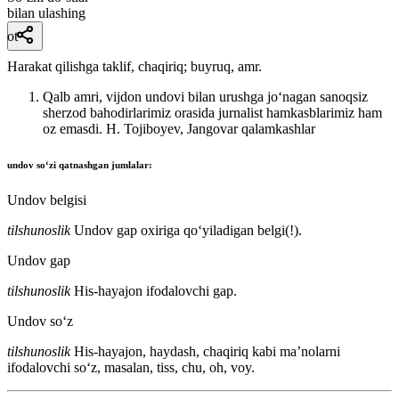
bilan ulashing
ot
Harakat qilishga taklif, chaqiriq; buyruq, amr.
Qalb amri, vijdon undovi bilan urushga joʻnagan sanoqsiz
sherzod bahodirlarimiz orasida jurnalist hamkasblarimiz ham
oz emasdi.
H. Tojiboyev, Jangovar qalamkashlar
undov
soʻzi qatnashgan jumlalar:
Undov belgisi
tilshunoslik
Undov gap oxiriga qoʻyiladigan belgi(!).
Undov gap
tilshunoslik
His-hayajon ifodalovchi gap.
Undov soʻz
tilshunoslik
His-hayajon, haydash, chaqiriq kabi maʼnolarni
ifodalovchi soʻz, masalan, tiss, chu, oh, voy.