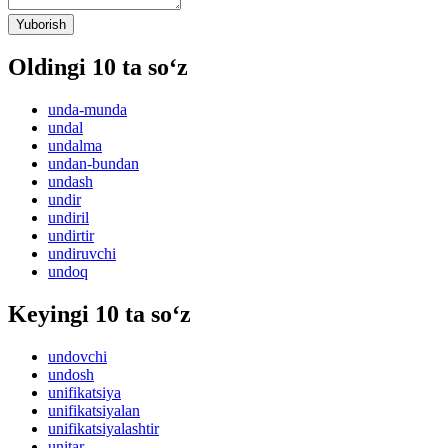
Yuborish
Oldingi 10 ta so‘z
unda-munda
undal
undalma
undan-bundan
undash
undir
undiril
undirtir
undiruvchi
undoq
Keyingi 10 ta so‘z
undovchi
undosh
unifikatsiya
unifikatsiyalan
unifikatsiyalashtir
unitar