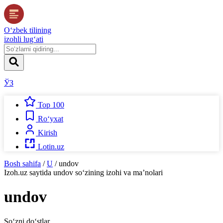
O‘zbek tilining
izohli lug‘ati
ЎЗ
Top 100
Ro‘yxat
Kirish
Lotin.uz
Bosh sahifa
/
U
/
undov
Izoh.uz
saytida
undov
so‘zining izohi va ma’nolari
undov
So‘zni do‘stlar