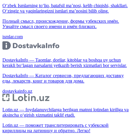
O‘zbek Ismlarning to‘liq, batafsil ma’nosi, kelib chiqishi, shakllari.
O‘zingiz va yaqinlaringizni ismlari ma’nosini bilib oling.
Полный смысл, происхождение, формы узбекских имён.
Узнайте смысл своего имени и имён близких.
ismlar.com
DostavkaInfo — Taomlar, dorilar, kitoblar va boshqa uy uchun
kerakli bo‘lagan narsalarni yetkazib berish xizmatlari bor servislar.
DostavkaInfo — Каталог сервисов, предлагающих доставку
еды, лекарств, книг и товаров для дома.
dostavkainfo.uz
Lotin.uz — foydalanuvchilarga berilgan matnni lotindan kirillga va
aksincha o‘girish xizmatini taklif etadi.
Lotin.uz — поможет транслитерировать с узбекской
кириллицы на латиницу и обратно. Легко!