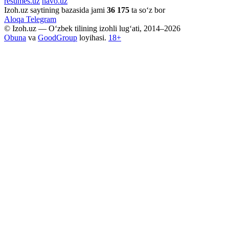
resumes.uz
havo.uz
Izoh.uz saytining bazasida jami
36 175
ta so‘z bor
Aloqa
Telegram
© Izoh.uz — O‘zbek tilining izohli lug‘ati, 2014–2026
Obuna
va
GoodGroup
loyihasi.
18+