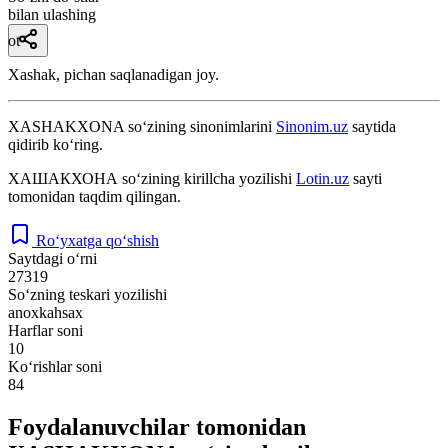
bilan ulashing
ot
Xashak, pichan saqlanadigan joy.
XASHAKXONA
so‘zining sinonimlarini
Sinonim.uz
saytida
qidirib ko‘ring.
ХАШАКХОНА
so‘zining kirillcha yozilishi
Lotin.uz
sayti
tomonidan taqdim qilingan.
Ro‘yxatga qo‘shish
Saytdagi o‘rni
27319
So‘zning teskari yozilishi
anoxkahsax
Harflar soni
10
Ko‘rishlar soni
84
Foydalanuvchilar tomonidan