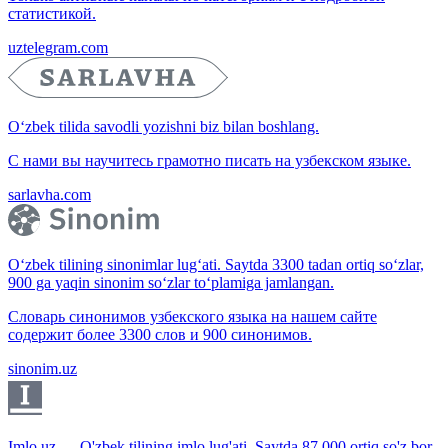
статистикой.
uztelegram.com
O‘zbek tilida savodli yozishni biz bilan boshlang.
С нами вы научитесь грамотно писать на узбекском языке.
sarlavha.com
O‘zbek tilining sinonimlar lug‘ati. Saytda 3300 tadan ortiq so‘zlar,
900 ga yaqin sinonim so‘zlar to‘plamiga jamlangan.
Словарь синонимов узбекского языка на нашем сайте
содержит более 3300 слов и 900 синонимов.
sinonim.uz
Imlo.uz — O'zbek tilining imlo lug'ati. Saytda 87 000 ortiq so'z bor.