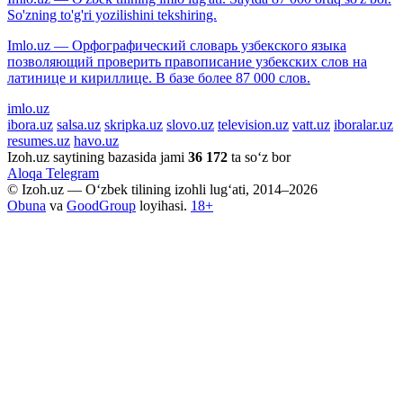
So'zning to'g'ri yozilishini tekshiring.
Imlo.uz — Орфографический словарь узбекского языка
позволяющий проверить правописание узбекских слов на
латинице и кириллице. В базе более 87 000 слов.
imlo.uz
ibora.uz
salsa.uz
skripka.uz
slovo.uz
television.uz
vatt.uz
iboralar.uz
resumes.uz
havo.uz
Izoh.uz saytining bazasida jami
36 172
ta so‘z bor
Aloqa
Telegram
© Izoh.uz — O‘zbek tilining izohli lug‘ati, 2014–2026
Obuna
va
GoodGroup
loyihasi.
18+