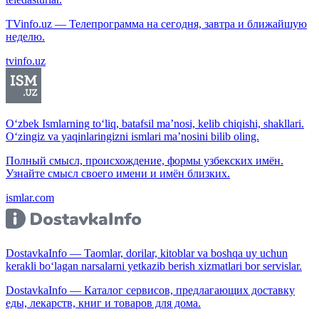
TVinfo.uz — Телепрограмма на сегодня, завтра и ближайшую
неделю.
tvinfo.uz
O‘zbek Ismlarning to‘liq, batafsil ma’nosi, kelib chiqishi, shakllari.
O‘zingiz va yaqinlaringizni ismlari ma’nosini bilib oling.
Полный смысл, происхождение, формы узбекских имён.
Узнайте смысл своего имени и имён близких.
ismlar.com
DostavkaInfo — Taomlar, dorilar, kitoblar va boshqa uy uchun
kerakli bo‘lagan narsalarni yetkazib berish xizmatlari bor servislar.
DostavkaInfo — Каталог сервисов, предлагающих доставку
еды, лекарств, книг и товаров для дома.