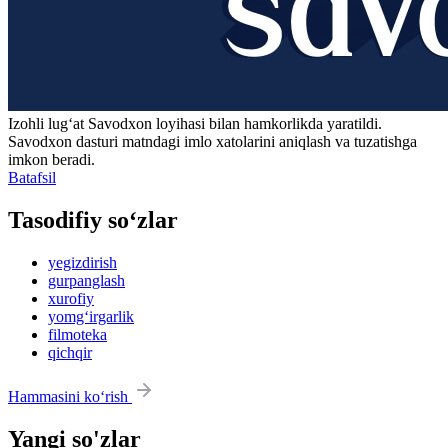
Izohli lugʻat
Savodxon
loyihasi bilan hamkorlikda yaratildi.
Savodxon dasturi matndagi imlo xatolarini aniqlash va tuzatishga
imkon beradi.
Batafsil
Tasodifiy so‘zlar
yegizdirish
gurpanglash
xurofiy
yomg‘irgarlik
filmoteka
qichqir
Hammasini ko‘rish
Yangi so'zlar