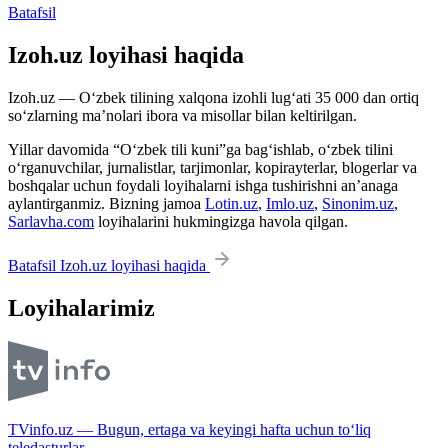
Batafsil
Izoh.uz loyihasi haqida
Izoh.uz — O‘zbek tilining xalqona izohli lug‘ati 35 000 dan ortiq
so‘zlarning ma’nolari ibora va misollar bilan keltirilgan.
Yillar davomida “O‘zbek tili kuni”ga bag‘ishlab, o‘zbek tilini
o‘rganuvchilar, jurnalistlar, tarjimonlar, kopirayterlar, blogerlar va
boshqalar uchun foydali loyihalarni ishga tushirishni an’anaga
aylantirganmiz. Bizning jamoa
Lotin.uz
,
Imlo.uz
,
Sinonim.uz
,
Sarlavha.com
loyihalarini hukmingizga havola qilgan.
Batafsil Izoh.uz loyihasi haqida
Loyihalarimiz
TVinfo.uz — Bugun, ertaga va keyingi hafta uchun to‘liq
teledasturlar.