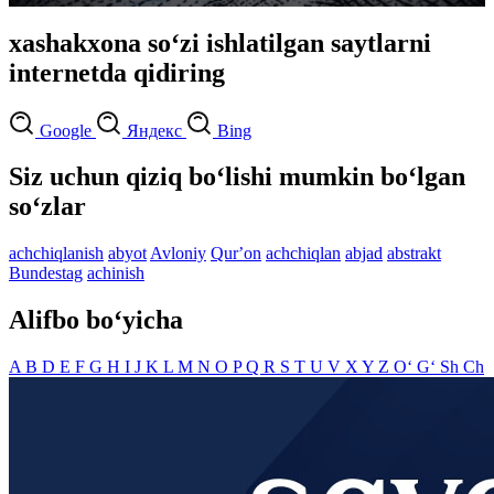
xashakxona so‘zi ishlatilgan saytlarni
internetda qidiring
Google
Яндекс
Bing
Siz uchun qiziq bo‘lishi mumkin bo‘lgan
so‘zlar
achchiqlanish
abyot
Avloniy
Qurʼon
achchiqlan
abjad
abstrakt
Bundestag
achinish
Alifbo bo‘yicha
A
B
D
E
F
G
H
I
J
K
L
M
N
O
P
Q
R
S
T
U
V
X
Y
Z
O‘
G‘
Sh
Ch