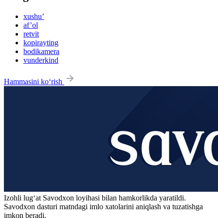
xushu’
af’ol
retvit
kopirayting
bodikamera
vunderkind
Hammasini ko‘rish
Izohli lugʻat
Savodxon
loyihasi bilan hamkorlikda yaratildi.
Savodxon dasturi matndagi imlo xatolarini aniqlash va tuzatishga
imkon beradi.