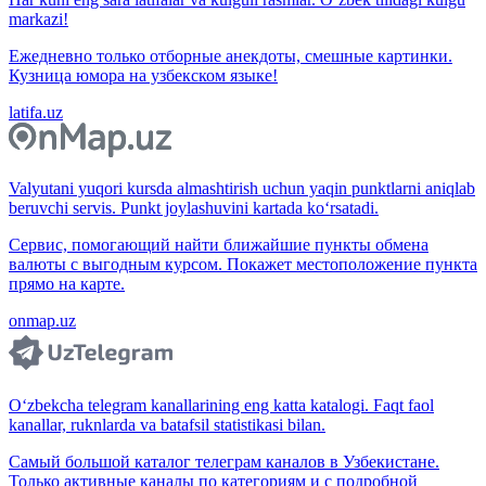
markazi!
Ежедневно только отборные анекдоты, смешные картинки.
Кузница юмора на узбекском языке!
latifa.uz
Valyutani yuqori kursda almashtirish uchun yaqin punktlarni aniqlab
beruvchi servis. Punkt joylashuvini kartada ko‘rsatadi.
Сервис, помогающий найти ближайшие пункты обмена
валюты с выгодным курсом. Покажет местоположение пункта
прямо на карте.
onmap.uz
O‘zbekcha telegram kanallarining eng katta katalogi. Faqt faol
kanallar, ruknlarda va batafsil statistikasi bilan.
Самый большой каталог телеграм каналов в Узбекистане.
Только активные каналы по категориям и с подробной