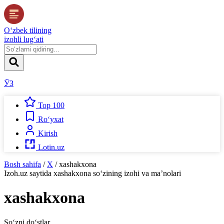
O‘zbek tilining
izohli lug‘ati
ЎЗ
Top 100
Ro‘yxat
Kirish
Lotin.uz
Bosh sahifa
/
X
/
xashakxona
Izoh.uz
saytida
xashakxona
so‘zining izohi va ma’nolari
xashakxona
So‘zni do‘stlar