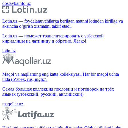
dostavkainfo.uz
Lotin.uz — foydalanuvchilarga berilgan matnni lotindan kirillga va
aksincha o‘girish xizmatini taklif etadi.
Lotin.uz — поможет транслитерировать с узбекской
кириллицы на латиницу и обратно. Легко!
lotin.uz
Maqol va naqllarning eng katta kolleksiyasi. Har bir maqol uchta
tilda (o‘zbek, rus, ingliz).
Самая большая коллекция пословиц и поговорок на трёх
языках (узбекский, русский, английский).
maqollar.uz
Har kuni eng sara latifalar va kulguli rasmlar. O‘zbek tilidagi kulgu