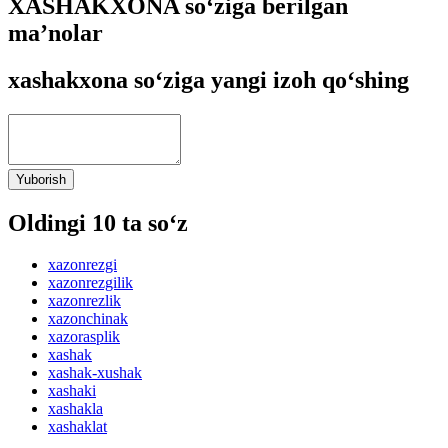
XASHAKXONA so‘ziga berilgan
ma’nolar
xashakxona so‘ziga yangi izoh qo‘shing
Yuborish
Oldingi 10 ta so‘z
xazonrezgi
xazonrezgilik
xazonrezlik
xazonchinak
xazorasplik
xashak
xashak-xushak
xashaki
xashakla
xashaklat