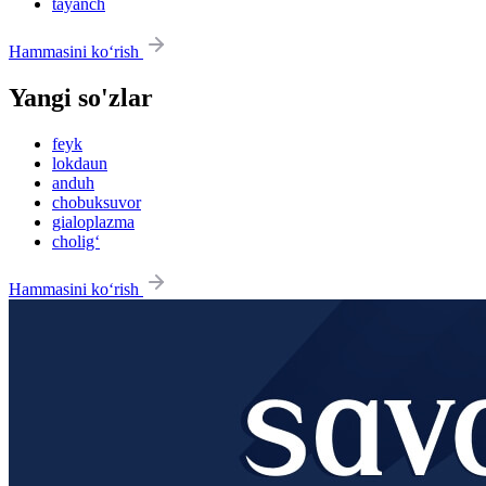
tayanch
Hammasini ko‘rish
Yangi so'zlar
feyk
lokdaun
anduh
chobuksuvor
gialoplazma
cholig‘
Hammasini ko‘rish