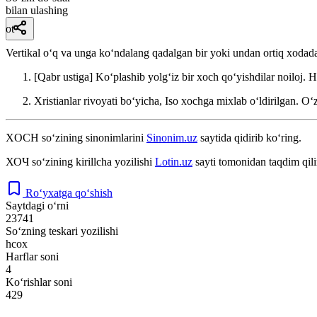
bilan ulashing
ot
Vertikal oʻq va unga koʻndalang qadalgan bir yoki undan ortiq xodadan i
[Qabr ustiga] Koʻplashib yolgʻiz bir xoch qoʻyishdilar noiloj.
H
Xristianlar rivoyati boʻyicha, Iso xochga mixlab oʻldirilgan.
Oʻ
XOCH
so‘zining sinonimlarini
Sinonim.uz
saytida qidirib ko‘ring.
ХОЧ
so‘zining kirillcha yozilishi
Lotin.uz
sayti tomonidan taqdim qil
Ro‘yxatga qo‘shish
Saytdagi o‘rni
23741
So‘zning teskari yozilishi
hcox
Harflar soni
4
Ko‘rishlar soni
429