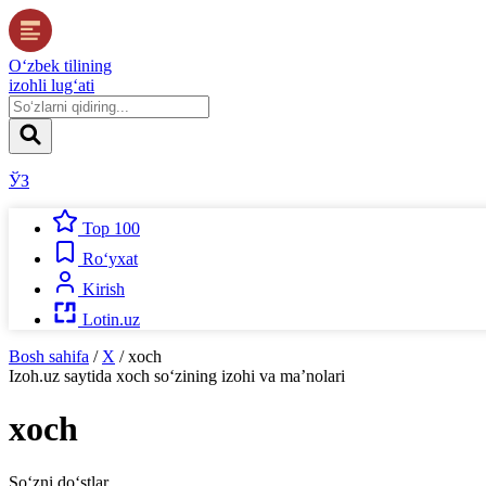
O‘zbek tilining
izohli lug‘ati
ЎЗ
Top 100
Ro‘yxat
Kirish
Lotin.uz
Bosh sahifa
/
X
/
xoch
Izoh.uz
saytida
xoch
so‘zining izohi va ma’nolari
xoch
So‘zni do‘stlar