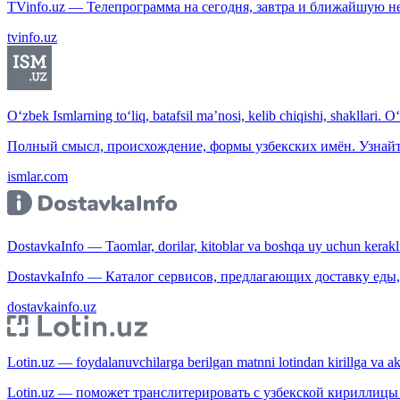
TVinfo.uz — Телепрограмма на сегодня, завтра и ближайшую н
tvinfo.uz
O‘zbek Ismlarning to‘liq, batafsil ma’nosi, kelib chiqishi, shakllari. O
Полный смысл, происхождение, формы узбекских имён. Узнайт
ismlar.com
DostavkaInfo — Taomlar, dorilar, kitoblar va boshqa uy uchun kerakli b
DostavkaInfo — Каталог сервисов, предлагающих доставку еды, 
dostavkainfo.uz
Lotin.uz — foydalanuvchilarga berilgan matnni lotindan kirillga va aksi
Lotin.uz — поможет транслитерировать с узбекской кириллицы 