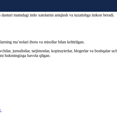
 dasturi matndagi imlo xatolarini aniqlash va tuzatishga imkon beradi.
arning ma’nolari ibora va misollar bilan keltirilgan.
hilar, jurnalistlar, tarjimonlar, kopirayterlar, blogerlar va boshqalar u
ini hukmingizga havola qilgan.
.