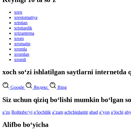
xren
xrestomatiya
xristian
xristianlik
xrizantema
xrom
xromatin
xromla
xromlan
xromli
xoch so‘zi ishlatilgan saytlarni internetda 
Google
Яндекс
Bing
Siz uchun qiziq bo‘lishi mumkin bo‘lgan so
aʼzo
Boltiqbo‘yi
aʼlochilik
aʼzam
achchiqlantir
abad
aʼyon
aʼlochi
aby
Alifbo bo‘yicha