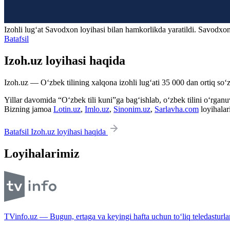
Izohli lugʻat
Savodxon
loyihasi bilan hamkorlikda yaratildi. Savodxon
Batafsil
Izoh.uz loyihasi haqida
Izoh.uz — O‘zbek tilining xalqona izohli lug‘ati 35 000 dan ortiq so‘zl
Yillar davomida “O‘zbek tili kuni”ga bag‘ishlab, o‘zbek tilini o‘rganuvc
Bizning jamoa
Lotin.uz
,
Imlo.uz
,
Sinonim.uz
,
Sarlavha.com
loyihalar
Batafsil Izoh.uz loyihasi haqida
Loyihalarimiz
TVinfo.uz — Bugun, ertaga va keyingi hafta uchun to‘liq teledasturlar