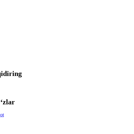
qidiring
‘zlar
ot