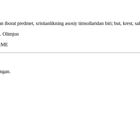
borat predmet, xristianlikning asosiy timsollaridan biri; but, krest, sal
. Olimjon
zME
ingan.