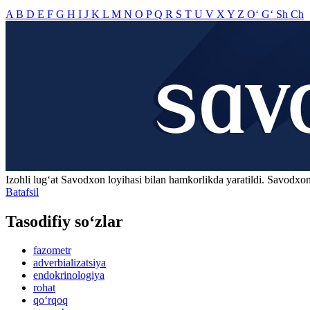
A
B
D
E
F
G
H
I
J
K
L
M
N
O
P
Q
R
S
T
U
V
X
Y
Z
O‘
G‘
Sh
Ch
Izohli lugʻat
Savodxon
loyihasi bilan hamkorlikda yaratildi. Savodxon
Batafsil
Tasodifiy so‘zlar
fazometr
adverbializatsiya
endokrinologiya
rohat
qo‘rqoq