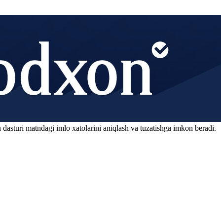
 dasturi matndagi imlo xatolarini aniqlash va tuzatishga imkon beradi.