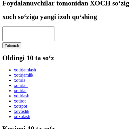
Foydalanuvchilar tomonidan XOCH so‘zig
xoch so‘ziga yangi izoh qo‘shing
Yuborish
Oldingi 10 ta so‘z
xotirjamlash
xotirjamlik
xotirla
xotirlan
xotirlat
xotirlash
xotirot
xotspot
xovoslik
xoxolash
Keyingi 10 ta so‘z