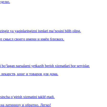
еделю.
‘zingiz va yaqinlaringizni ismlari ma’nosini bilib oling.
е смысл своего имени и имён близких.
o‘lagan narsalarni yetkazib berish xizmatlari bor servislar.
лекарств, книг и товаров для дома.
ncha o‘girish xizmatini taklif etadi.
на латиницу и обратно. Легко!