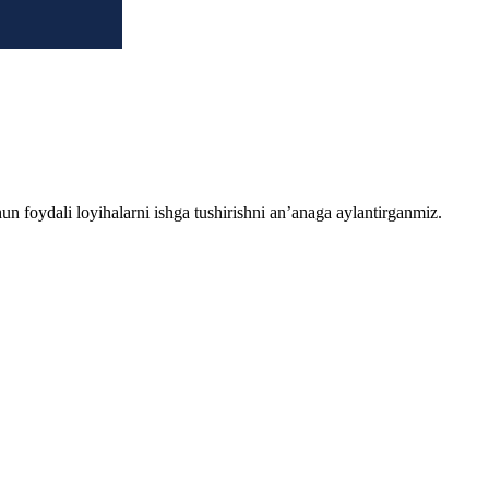
chun foydali loyihalarni ishga tushirishni an’anaga aylantirganmiz.