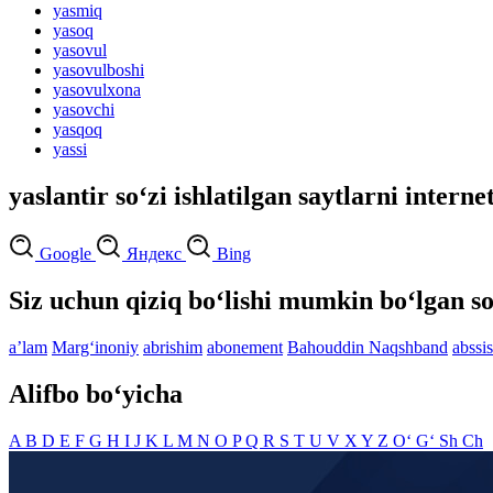
yasmiq
yasoq
yasovul
yasovulboshi
yasovulxona
yasovchi
yasqoq
yassi
yaslantir so‘zi ishlatilgan saytlarni interne
Google
Яндекс
Bing
Siz uchun qiziq bo‘lishi mumkin bo‘lgan so
aʼlam
Marg‘inoniy
abrishim
abonement
Bahouddin Naqshband
abssi
Alifbo bo‘yicha
A
B
D
E
F
G
H
I
J
K
L
M
N
O
P
Q
R
S
T
U
V
X
Y
Z
O‘
G‘
Sh
Ch