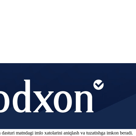
 dasturi matndagi imlo xatolarini aniqlash va tuzatishga imkon beradi.