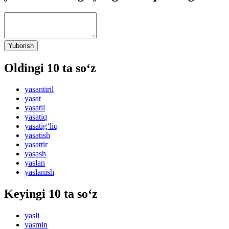
Yuborish
Oldingi 10 ta so‘z
yasantiril
yasat
yasatil
yasatiq
yasatig‘liq
yasatish
yasattir
yasash
yaslan
yaslanish
Keyingi 10 ta so‘z
yasli
yasmin