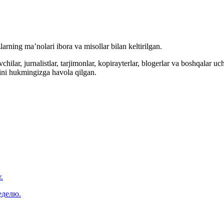
arning ma’nolari ibora va misollar bilan keltirilgan.
hilar, jurnalistlar, tarjimonlar, kopirayterlar, blogerlar va boshqalar u
ini hukmingizga havola qilgan.
.
еделю.