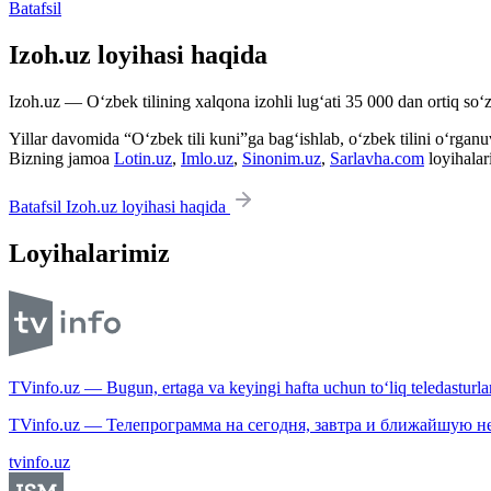
Batafsil
Izoh.uz loyihasi haqida
Izoh.uz — O‘zbek tilining xalqona izohli lug‘ati 35 000 dan ortiq so‘zl
Yillar davomida “O‘zbek tili kuni”ga bag‘ishlab, o‘zbek tilini o‘rganuvc
Bizning jamoa
Lotin.uz
,
Imlo.uz
,
Sinonim.uz
,
Sarlavha.com
loyihalar
Batafsil Izoh.uz loyihasi haqida
Loyihalarimiz
TVinfo.uz — Bugun, ertaga va keyingi hafta uchun to‘liq teledasturlar
TVinfo.uz — Телепрограмма на сегодня, завтра и ближайшую н
tvinfo.uz