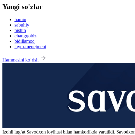
Yangi so'zlar
hamin
sabuhiy
nishin
changqobiz
bidillamoq
taym-menejment
Hammasini ko‘rish
Izohli lugʻat
Savodxon
loyihasi bilan hamkorlikda yaratildi. Savodxon