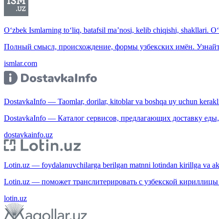
O‘zbek Ismlarning to‘liq, batafsil ma’nosi, kelib chiqishi, shakllari. O
Полный смысл, происхождение, формы узбекских имён. Узнайт
ismlar.com
DostavkaInfo — Taomlar, dorilar, kitoblar va boshqa uy uchun kerakli b
DostavkaInfo — Каталог сервисов, предлагающих доставку еды, 
dostavkainfo.uz
Lotin.uz — foydalanuvchilarga berilgan matnni lotindan kirillga va aksi
Lotin.uz — поможет транслитерировать с узбекской кириллицы 
lotin.uz