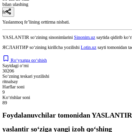
bilan ulashing
fe’l
Yaslanmoq feʼlining orttirma nisbati.
YASLANTIR
so‘zining sinonimlarini
Sinonim.uz
saytida qidirib ko‘r
ЯСЛАНТИР
so‘zining kirillcha yozilishi
Lotin.uz
sayti tomonidan ta
Ro‘yxatga qo‘shish
Saytdagi o‘rni
30206
So‘zning teskari yozilishi
ritnalsay
Harflar soni
9
Ko‘rishlar soni
89
Foydalanuvchilar tomonidan YASLANTIR s
yaslantir so‘ziga yangi izoh qo‘shing