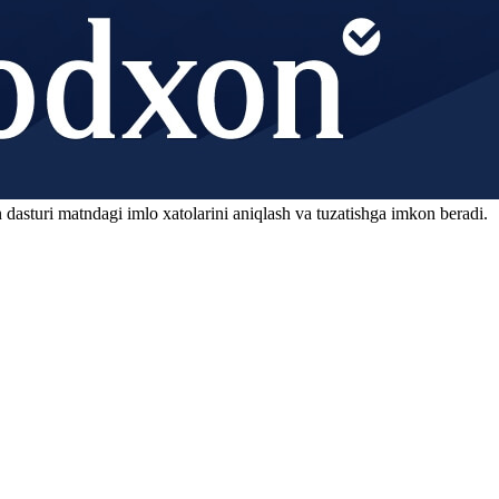
 dasturi matndagi imlo xatolarini aniqlash va tuzatishga imkon beradi.