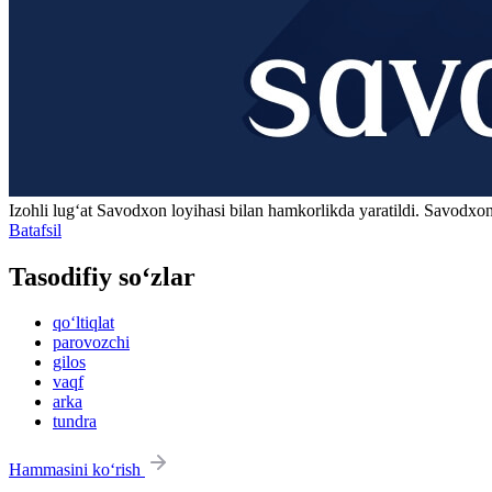
Izohli lugʻat
Savodxon
loyihasi bilan hamkorlikda yaratildi. Savodxon
Batafsil
Tasodifiy so‘zlar
qo‘ltiqlat
parovozchi
gilos
vaqf
arka
tundra
Hammasini ko‘rish