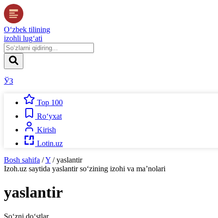
O‘zbek tilining
izohli lug‘ati
ЎЗ
Top 100
Ro‘yxat
Kirish
Lotin.uz
Bosh sahifa
/
Y
/
yaslantir
Izoh.uz
saytida
yaslantir
so‘zining izohi va ma’nolari
yaslantir
So‘zni do‘stlar