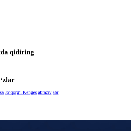
tda qidiring
‘zlar
ssa
Jo‘qorg‘i Kenges
abraziv
abr