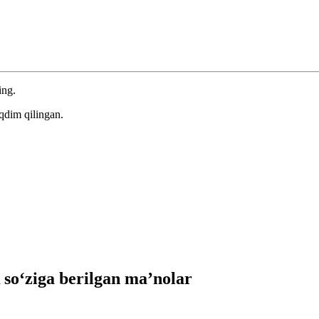
ing.
qdim qilingan.
o‘ziga berilgan ma’nolar