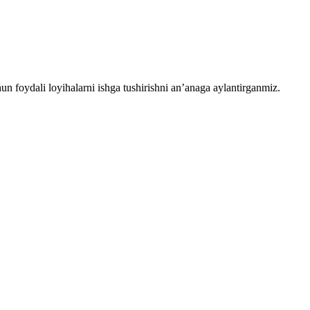
chun foydali loyihalarni ishga tushirishni an’anaga aylantirganmiz.