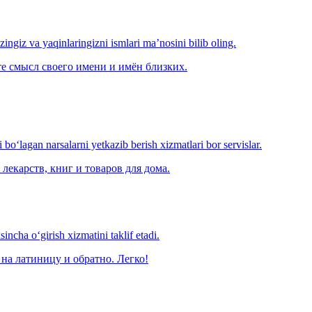
‘zingiz va yaqinlaringizni ismlari ma’nosini bilib oling.
е смысл своего имени и имён близких.
o‘lagan narsalarni yetkazib berish xizmatlari bor servislar.
лекарств, книг и товаров для дома.
ncha o‘girish xizmatini taklif etadi.
на латиницу и обратно. Легко!