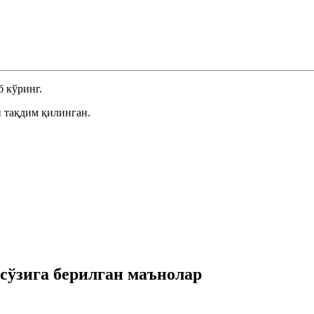
 кўринг.
 тақдим қилинган.
ўзига берилган маънолар