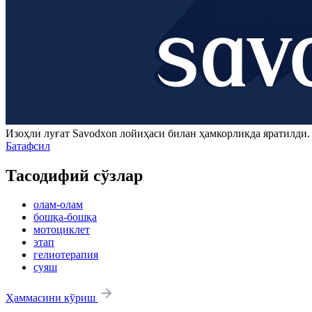
Изоҳли луғат
Savodxon
лойиҳаси билан ҳамкорликда яратилди
Батафсил
Тасодифий сўзлар
олам-олам
бошқа-бошқа
мотоциклет
этап
гелиотерапия
суяш
Ҳаммасини кўриш