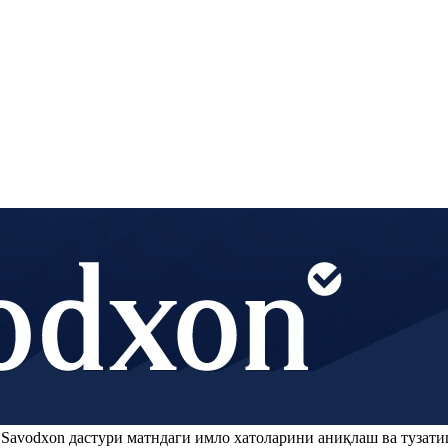
.
Savodxon
дастури матндаги имло хатоларини аниқлаш ва тузати