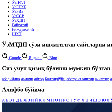
ЎзПФЛ
ЎзРТХБ
ЎзРВБ
ЎзССР
ЎзХДП
Ғайратий
Ғиждувоний
ШҲТ
ЎзМТДП сўзи ишлатилган сайтларни и
Google
Яндекс
Bing
Сиз учун қизиқ бўлиши мумкин бўлган 
абадийлик
аълочи
абгор
Болтиқбўйи
абстрактлаштир
ачимтир
Алифбо бўйича
А
Б
В
Г
Д
Е
Ж
З
И
Й
К
Л
М
Н
О
П
Р
С
Т
У
Ф
Х
Ц
Ч
Ш
Э
Ю
Я