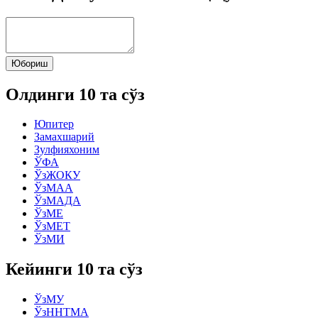
Юбориш
Олдинги 10 та сўз
Юпитер
Замахшарий
Зулфияхоним
ЎФА
ЎзЖОКУ
ЎзМАА
ЎзМАДА
ЎзМE
ЎзМEТ
ЎзМИ
Кейинги 10 та сўз
ЎзМУ
ЎзННТМА