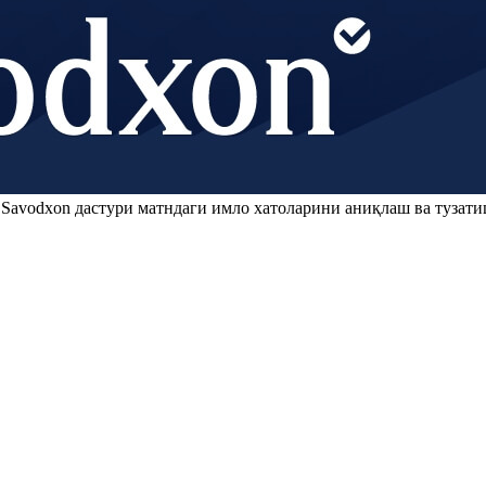
.
Savodxon
дастури матндаги имло хатоларини аниқлаш ва тузати