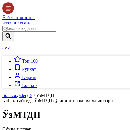
Ўзбек тилининг
изоҳли луғати
O‘Z
Топ 100
Рўйхат
Кириш
Lotin.uz
Бош саҳифа
/
Ў
/
ЎзМТДП
Izoh.uz
сайтида
ЎзМТДП
сўзининг изоҳи ва маънолари
ЎзМТДП
Сўзни дўстлар