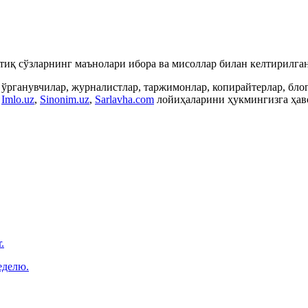
ртиқ сўзларнинг маънолари ибора ва мисоллар билан келтирилган
 ўрганувчилар, журналистлар, таржимонлар, копирайтерлар, бл
,
Imlo.uz
,
Sinonim.uz
,
Sarlavha.com
лойиҳаларини ҳукмингизга ҳаво
.
еделю.