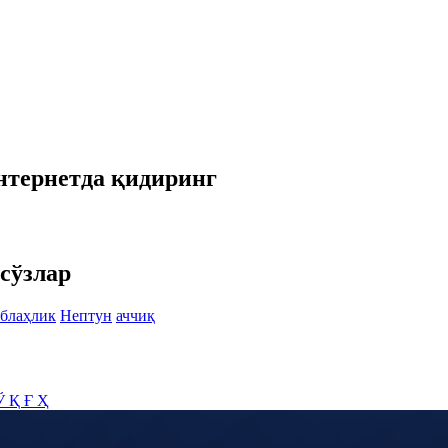
нтернетда қидиринг
сўзлар
аблаҳлик
Нептун
аччиқ
Ў
Қ
Ғ
Ҳ