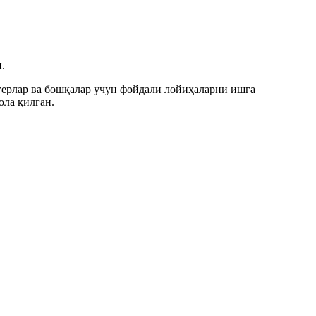
.
огерлар ва бошқалар учун фойдали лойиҳаларни ишга
ла қилган.