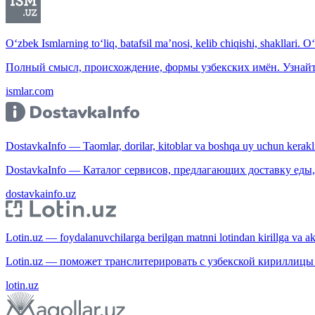
O‘zbek Ismlarning to‘liq, batafsil ma’nosi, kelib chiqishi, shakllari. O
Полный смысл, происхождение, формы узбекских имён. Узнайт
ismlar.com
DostavkaInfo — Taomlar, dorilar, kitoblar va boshqa uy uchun kerakli b
DostavkaInfo — Каталог сервисов, предлагающих доставку еды, 
dostavkainfo.uz
Lotin.uz — foydalanuvchilarga berilgan matnni lotindan kirillga va aksi
Lotin.uz — поможет транслитерировать с узбекской кириллицы 
lotin.uz