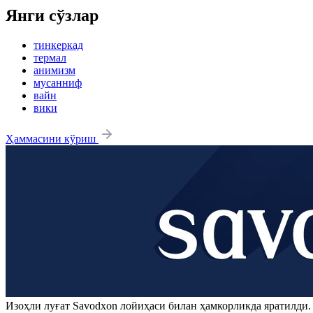
Янги сўзлар
тинкеркад
термал
анимизм
мусанниф
вайн
вики
Ҳаммасини кўриш
Изоҳли луғат
Savodxon
лойиҳаси билан ҳамкорликда яратилди