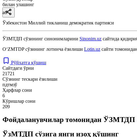
билан улашинг
аб
Ўзбекистон Миллий тикланиш демократик партияси
ЎЗМТДП
сўзининг синонимларини
Sinonim.uz
сайтида қидириб
O‘ZMTDP
сўзининг лотинча ёзилиши
Lotin.uz
сайти томонидан
Рўйхатга қўшиш
Сайтдаги ўрни
21721
Сўзнинг тескари ёзилиши
пдтмзў
Ҳарфлар сони
6
Кўришлар сони
209
Фойдаланувчилар томонидан ЎЗМТДП с
ЎзМТДП сўзига янги изоҳ қўшинг