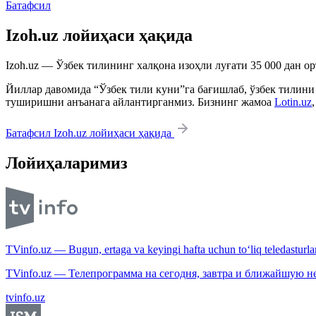
Батафсил
Izoh.uz лойиҳаси ҳақида
Izoh.uz — Ўзбек тилининг халқона изоҳли луғати 35 000 дан о
Йиллар давомида “Ўзбек тили куни”га бағишлаб, ўзбек тилини
туширишни анъанага айлантирганмиз. Бизнинг жамоа
Lotin.uz
Батафсил Izoh.uz лойиҳаси ҳақида
Лойиҳаларимиз
TVinfo.uz — Bugun, ertaga va keyingi hafta uchun to‘liq teledasturlar
TVinfo.uz — Телепрограмма на сегодня, завтра и ближайшую н
tvinfo.uz