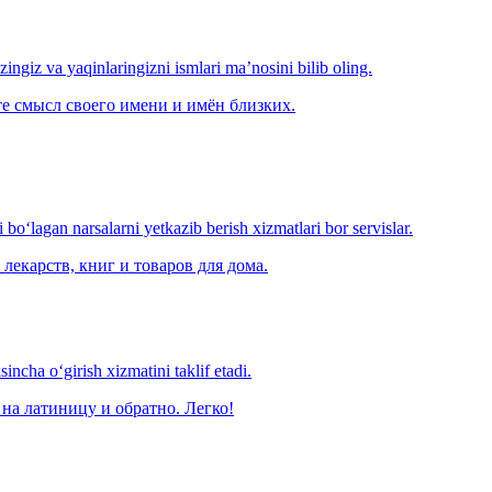
‘zingiz va yaqinlaringizni ismlari ma’nosini bilib oling.
е смысл своего имени и имён близких.
o‘lagan narsalarni yetkazib berish xizmatlari bor servislar.
лекарств, книг и товаров для дома.
ncha o‘girish xizmatini taklif etadi.
на латиницу и обратно. Легко!