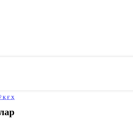
Ў
Қ
Ғ
Ҳ
лар