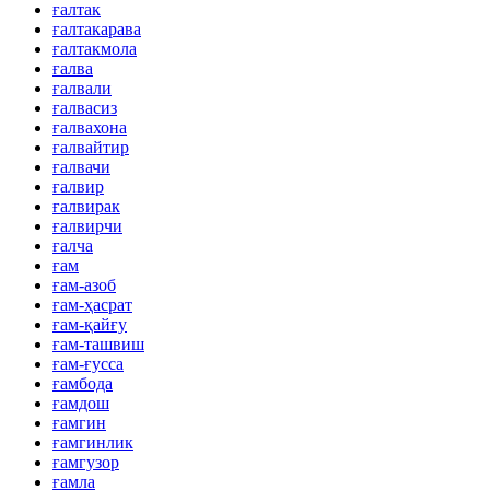
ғалтак
ғалтакарава
ғалтакмола
ғалва
ғалвали
ғалвасиз
ғалвахона
ғалвайтир
ғалвачи
ғалвир
ғалвирак
ғалвирчи
ғалча
ғам
ғам-азоб
ғам-ҳасрат
ғам-қайғу
ғам-ташвиш
ғам-ғусса
ғамбода
ғамдош
ғамгин
ғамгинлик
ғамгузор
ғамла