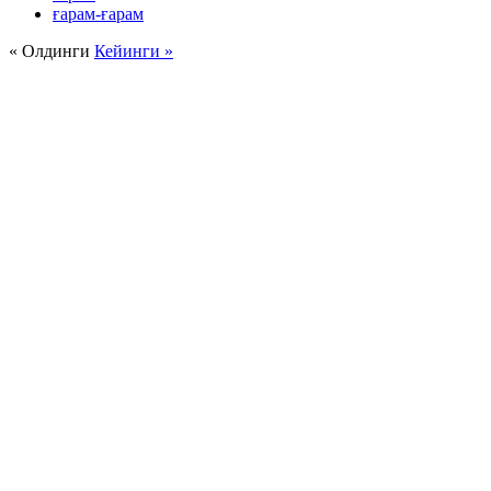
ғарам-ғарам
« Олдинги
Кейинги »