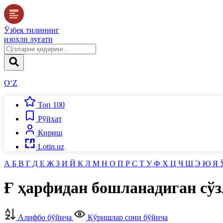
Ўзбек тилининг
изоҳли луғати
O‘Z
Топ 100
Рўйхат
Кириш
Lotin.uz
А
Б
В
Г
Д
Е
Ж
З
И
Й
К
Л
М
Н
О
П
Р
С
Т
У
Ф
Х
Ц
Ч
Ш
Э
Ю
Я
Ғ
ҳарфидан бошланадиган сўз
Алифбо бўйича
Кўришлар сони бўйича