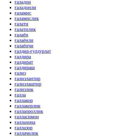
ғаладон
ғаладонли
ғаламис
ғаламислик
ғалати
ғалатилик
ғалаён
ғалаёнли
ғалаёнчи
ғалдир-ғулдурлат
ғалдира
ғалдират
ғалдираш
ғализ
ғализлантир
ғализлаштир
ғализлик
ғалла
ғаллакор
ғаллакорлик
ғаллаороллик
ғалласимон
ғаллахона
ғаллазор
ғаллачилик