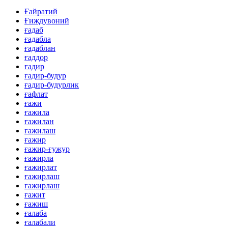
Ғайратий
Ғиждувоний
ғадаб
ғадабла
ғадаблан
ғаддор
ғадир
ғадир-будур
ғадир-будурлик
ғафлат
ғажи
ғажила
ғажилан
ғажилаш
ғажир
ғажир-ғужур
ғажирла
ғажирлат
ғажирлаш
ғажирлаш
ғажит
ғажиш
ғалаба
ғалабали