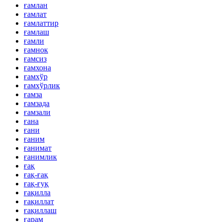
ғамлан
ғамлат
ғамлаттир
ғамлаш
ғамли
ғамнок
ғамсиз
ғамхона
ғамхўр
ғамхўрлик
ғамза
ғамзада
ғамзали
ғана
ғани
ғаним
ғанимат
ғанимлик
ғақ
ғақ-ғақ
ғақ-ғуқ
ғақилла
ғақиллат
ғақиллаш
ғарам