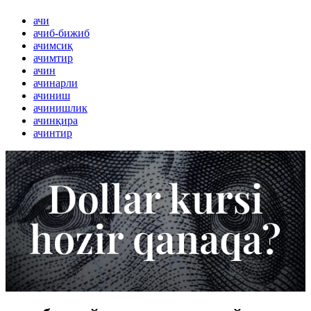
ачи
ачиб-бижиб
ачимсиқ
ачимтир
ачин
ачинарли
ачиниш
ачинишлик
ачинқира
ачинтир