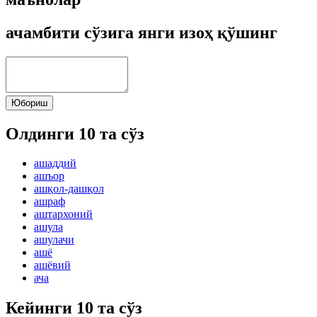
ачамбити сўзига янги изоҳ қўшинг
Юбориш
Олдинги 10 та сўз
ашаддий
ашъор
ашқол-дашқол
ашраф
аштархоний
ашула
ашулачи
ашё
ашёвий
ача
Кейинги 10 та сўз