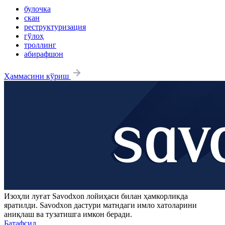
булочка
скан
реструктуризация
гўлоҳ
троллинг
абирафшон
Ҳаммасини кўриш
Изоҳли луғат
Savodxon
лойиҳаси билан ҳамкорликда
яратилди.
Savodxon
дастури матндаги имло хатоларини
аниқлаш ва тузатишга имкон беради.
Батафсил