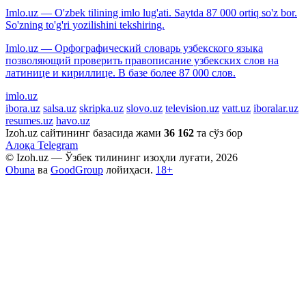
Imlo.uz — O'zbek tilining imlo lug'ati. Saytda 87 000 ortiq so'z bor.
So'zning to'g'ri yozilishini tekshiring.
Imlo.uz — Орфографический словарь узбекского языка
позволяющий проверить правописание узбекских слов на
латинице и кириллице. В базе более 87 000 слов.
imlo.uz
ibora.uz
salsa.uz
skripka.uz
slovo.uz
television.uz
vatt.uz
iboralar.uz
resumes.uz
havo.uz
Izoh.uz сайтининг базасида жами
36 162
та сўз бор
Алоқа
Telegram
© Izoh.uz — Ўзбек тилининг изоҳли луғати, 2026
Obuna
ва
GoodGroup
лойиҳаси.
18+