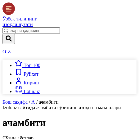
Ўзбек тилининг
изоҳли луғати
O‘Z
Топ 100
Рўйхат
Кириш
Lotin.uz
Бош саҳифа
/
А
/
ачамбити
Izoh.uz
сайтида
ачамбити
сўзининг изоҳи ва маънолари
ачамбити
Сўзни дўстлар