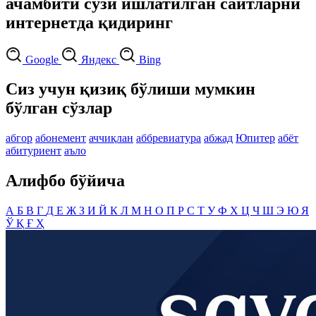
ачамбити сўзи ишлатилган сайтларни
интернетда қидиринг
Google
Яндекс
Bing
Сиз учун қизиқ бўлиши мумкин
бўлган сўзлар
абгор
абонемент
аччиқлан
аббревиатура
абжад
Юпитер
абёт
абитуриент
аъло
Алифбо бўйича
А
Б
В
Г
Д
Е
Ж
З
И
Й
К
Л
М
Н
О
П
Р
С
Т
У
Ф
Х
Ц
Ч
Ш
Э
Ю
Я
Ў
Қ
Ғ
Ҳ