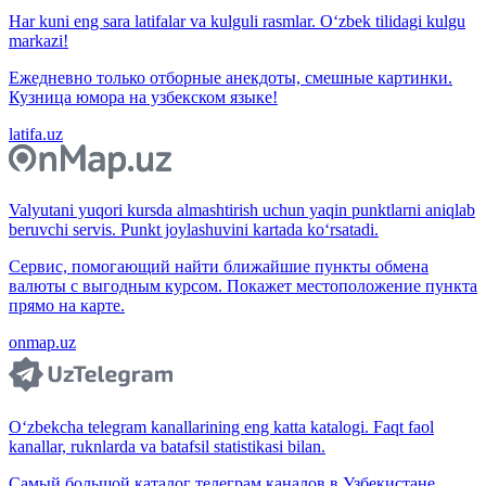
Har kuni eng sara latifalar va kulguli rasmlar. O‘zbek tilidagi kulgu
markazi!
Ежедневно только отборные анекдоты, смешные картинки.
Кузница юмора на узбекском языке!
latifa.uz
Valyutani yuqori kursda almashtirish uchun yaqin punktlarni aniqlab
beruvchi servis. Punkt joylashuvini kartada ko‘rsatadi.
Сервис, помогающий найти ближайшие пункты обмена
валюты с выгодным курсом. Покажет местоположение пункта
прямо на карте.
onmap.uz
O‘zbekcha telegram kanallarining eng katta katalogi. Faqt faol
kanallar, ruknlarda va batafsil statistikasi bilan.
Самый большой каталог телеграм каналов в Узбекистане.