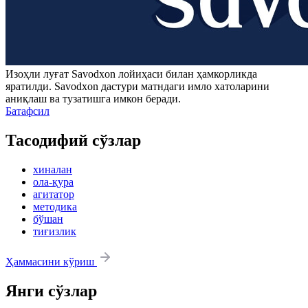
Изоҳли луғат
Savodxon
лойиҳаси билан ҳамкорликда
яратилди.
Savodxon
дастури матндаги имло хатоларини
аниқлаш ва тузатишга имкон беради.
Батафсил
Тасодифий сўзлар
хиналан
ола-қура
агитатор
методика
бўшан
тиғизлик
Ҳаммасини кўриш
Янги сўзлар