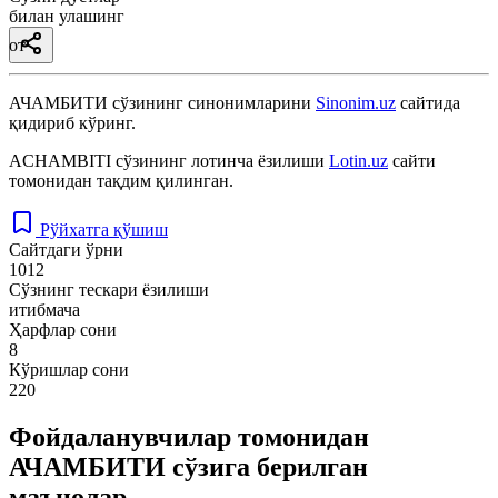
билан улашинг
от
АЧАМБИТИ
сўзининг синонимларини
Sinonim.uz
сайтида
қидириб кўринг.
ACHAMBITI
сўзининг лотинча ёзилиши
Lotin.uz
сайти
томонидан тақдим қилинган.
Рўйхатга қўшиш
Сайтдаги ўрни
1012
Сўзнинг тескари ёзилиши
итибмача
Ҳарфлар сони
8
Кўришлар сони
220
Фойдаланувчилар томонидан
АЧАМБИТИ сўзига берилган
маънолар