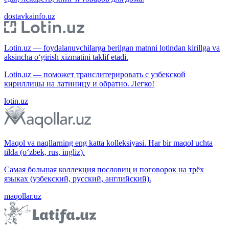
dostavkainfo.uz
Lotin.uz — foydalanuvchilarga berilgan matnni lotindan kirillga va
aksincha o‘girish xizmatini taklif etadi.
Lotin.uz — поможет транслитерировать с узбекской
кириллицы на латиницу и обратно. Легко!
lotin.uz
Maqol va naqllarning eng katta kolleksiyasi. Har bir maqol uchta
tilda (o‘zbek, rus, ingliz).
Самая большая коллекция пословиц и поговорок на трёх
языках (узбекский, русский, английский).
maqollar.uz