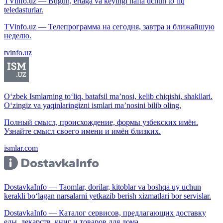
TVinfo.uz — Bugun, ertaga va keyingi hafta uchun to‘liq
teledasturlar.
TVinfo.uz — Телепрограмма на сегодня, завтра и ближайшую
неделю.
tvinfo.uz
O‘zbek Ismlarning to‘liq, batafsil ma’nosi, kelib chiqishi, shakllari.
O‘zingiz va yaqinlaringizni ismlari ma’nosini bilib oling.
Полный смысл, происхождение, формы узбекских имён.
Узнайте смысл своего имени и имён близких.
ismlar.com
DostavkaInfo — Taomlar, dorilar, kitoblar va boshqa uy uchun
kerakli bo‘lagan narsalarni yetkazib berish xizmatlari bor servislar.
DostavkaInfo — Каталог сервисов, предлагающих доставку
еды, лекарств, книг и товаров для дома.