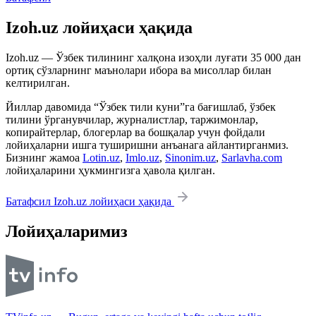
Izoh.uz лойиҳаси ҳақида
Izoh.uz — Ўзбек тилининг халқона изоҳли луғати 35 000 дан
ортиқ сўзларнинг маънолари ибора ва мисоллар билан
келтирилган.
Йиллар давомида “Ўзбек тили куни”га бағишлаб, ўзбек
тилини ўрганувчилар, журналистлар, таржимонлар,
копирайтерлар, блогерлар ва бошқалар учун фойдали
лойиҳаларни ишга туширишни анъанага айлантирганмиз.
Бизнинг жамоа
Lotin.uz
,
Imlo.uz
,
Sinonim.uz
,
Sarlavha.com
лойиҳаларини ҳукмингизга ҳавола қилган.
Батафсил Izoh.uz лойиҳаси ҳақида
Лойиҳаларимиз