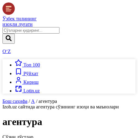
Ўзбек тилининг
изоҳли луғати
O‘Z
Топ 100
Рўйхат
Кириш
Lotin.uz
Бош саҳифа
/
А
/
агентура
Izoh.uz
сайтида
агентура
сўзининг изоҳи ва маънолари
агентура
Сўзни дўстлар