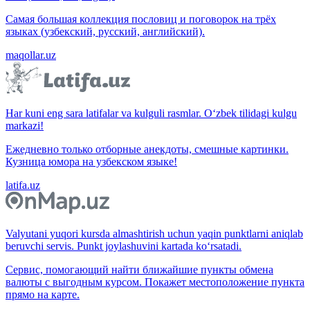
Самая большая коллекция пословиц и поговорок на трёх
языках (узбекский, русский, английский).
maqollar.uz
Har kuni eng sara latifalar va kulguli rasmlar. O‘zbek tilidagi kulgu
markazi!
Ежедневно только отборные анекдоты, смешные картинки.
Кузница юмора на узбекском языке!
latifa.uz
Valyutani yuqori kursda almashtirish uchun yaqin punktlarni aniqlab
beruvchi servis. Punkt joylashuvini kartada ko‘rsatadi.
Сервис, помогающий найти ближайшие пункты обмена
валюты с выгодным курсом. Покажет местоположение пункта
прямо на карте.