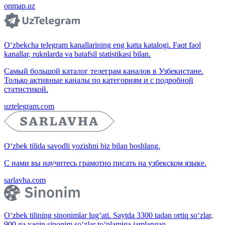
onmap.uz
O‘zbekcha telegram kanallarining eng katta katalogi. Faqt faol
kanallar, ruknlarda va batafsil statistikasi bilan.
Самый большой каталог телеграм каналов в Узбекистане.
Только активные каналы по категориям и с подробной
статистикой.
uztelegram.com
O‘zbek tilida savodli yozishni biz bilan boshlang.
С нами вы научитесь грамотно писать на узбекском языке.
sarlavha.com
O‘zbek tilining sinonimlar lug‘ati. Saytda 3300 tadan ortiq so‘zlar,
900 ga yaqin sinonim so‘zlar to‘plamiga jamlangan.