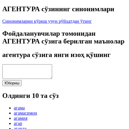
АГЕНТУРА сўзининг синонимлари
Синонимларни кўриш учун рўйхатдан ўтинг
Фойдаланувчилар томонидан
АГЕНТУРА сўзига берилган маънолар
агентура сўзига янги изоҳ қўшинг
Юбориш
Олдинги 10 та сўз
агама
агамасимон
агамия
агар
агарда