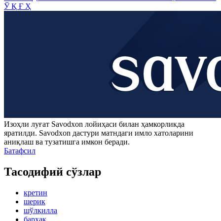
Ў
Қ
Ғ
Ҳ
Изоҳли луғат
Savodxon
лойиҳаси билан ҳамкорликда
яратилди.
Savodxon
дастури матндаги имло хатоларини
аниқлаш ва тузатишга имкон беради.
Батафсил
Тасодифий сўзлар
кретин
шерик
шўлқилла
барҳақ