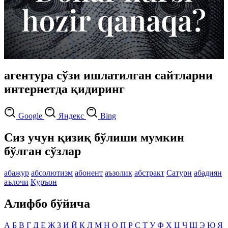
агентура сўзи ишлатилган сайтларни
интернетда қидиринг
Google
Яндекс
Bing
Сиз учун қизиқ бўлиши мумкин
бўлган сўзлар
абажур
абсолютизм
абонент
аъзолик
абстракт
Сатурн
абадиян
аълочи
Қуръон
Алифбо бўйича
А
Б
В
Г
Д
Е
Ж
З
И
Й
К
Л
М
Н
О
П
Р
С
Т
У
Ф
Х
Ц
Ч
Ш
Э
Ю
Я