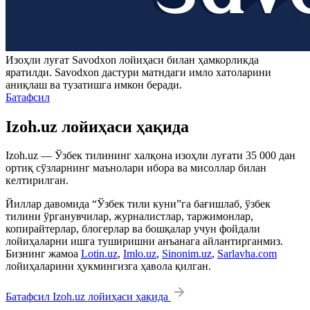
Изоҳли луғат
Savodxon
лойиҳаси билан ҳамкорликда
яратилди.
Savodxon
дастури матндаги имло хатоларини
аниқлаш ва тузатишга имкон беради.
Батафсил
Izoh.uz лойиҳаси ҳақида
Izoh.uz — Ўзбек тилининг халқона изоҳли луғати 35 000 дан
ортиқ сўзларнинг маънолари ибора ва мисоллар билан
келтирилган.
Йиллар давомида “Ўзбек тили куни”га бағишлаб, ўзбек
тилини ўрганувчилар, журналистлар, таржимонлар,
копирайтерлар, блогерлар ва бошқалар учун фойдали
лойиҳаларни ишга туширишни анъанага айлантирганмиз.
Бизнинг жамоа
Lotin.uz
,
Imlo.uz
,
Sinonim.uz
,
Sarlavha.com
лойиҳаларини ҳукмингизга ҳавола қилган.
Батафсил Izoh.uz лойиҳаси ҳақида