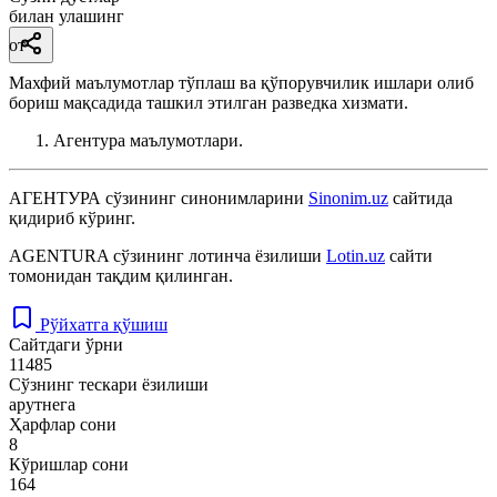
билан улашинг
от
Махфий маълумотлар тўплаш ва қўпорувчилик ишлари олиб
бориш мақсадида ташкил этилган разведка хизмати.
Агентура маълумотлари.
АГЕНТУРА
сўзининг синонимларини
Sinonim.uz
сайтида
қидириб кўринг.
AGENTURA
сўзининг лотинча ёзилиши
Lotin.uz
сайти
томонидан тақдим қилинган.
Рўйхатга қўшиш
Сайтдаги ўрни
11485
Сўзнинг тескари ёзилиши
арутнега
Ҳарфлар сони
8
Кўришлар сони
164