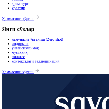
драматург
ўралтир
Ҳаммасини кўриш
Янги сўзлар
намунасиз ўрганиш (Zero-shot)
индирмоқ
ўнғайсизланмоқ
мусаҳҳиҳ
пилатес
контекстдаги галлюцинация
Ҳаммасини кўриш