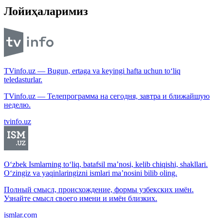
Лойиҳаларимиз
TVinfo.uz — Bugun, ertaga va keyingi hafta uchun to‘liq
teledasturlar.
TVinfo.uz — Телепрограмма на сегодня, завтра и ближайшую
неделю.
tvinfo.uz
O‘zbek Ismlarning to‘liq, batafsil ma’nosi, kelib chiqishi, shakllari.
O‘zingiz va yaqinlaringizni ismlari ma’nosini bilib oling.
Полный смысл, происхождение, формы узбекских имён.
Узнайте смысл своего имени и имён близких.
ismlar.com