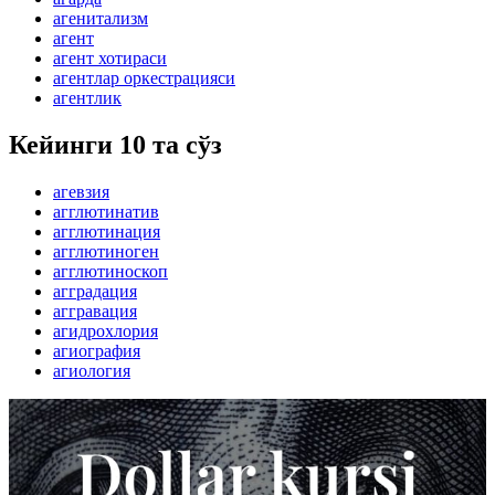
агенитализм
агент
агент хотираси
агентлар оркестрацияси
агентлик
Кейинги 10 та сўз
агевзия
агглютинатив
агглютинация
агглютиноген
агглютиноскоп
агградация
аггравация
агидрохлория
агиография
агиология