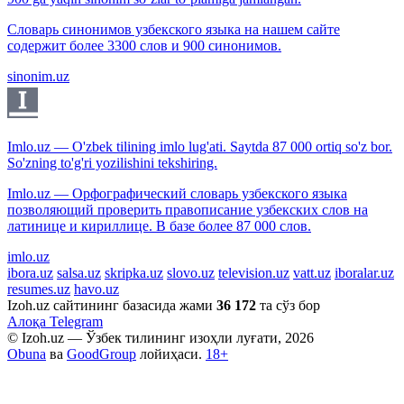
Словарь синонимов узбекского языка на нашем сайте
содержит более 3300 слов и 900 синонимов.
sinonim.uz
Imlo.uz — O'zbek tilining imlo lug'ati. Saytda 87 000 ortiq so'z bor.
So'zning to'g'ri yozilishini tekshiring.
Imlo.uz — Орфографический словарь узбекского языка
позволяющий проверить правописание узбекских слов на
латинице и кириллице. В базе более 87 000 слов.
imlo.uz
ibora.uz
salsa.uz
skripka.uz
slovo.uz
television.uz
vatt.uz
iboralar.uz
resumes.uz
havo.uz
Izoh.uz сайтининг базасида жами
36 172
та сўз бор
Алоқа
Telegram
© Izoh.uz — Ўзбек тилининг изоҳли луғати, 2026
Obuna
ва
GoodGroup
лойиҳаси.
18+