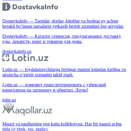
DostavkaInfo — Taomlar, dorilar, kitoblar va boshqa uy uchun
kerakli bo‘lagan narsalarni yetkazib berish xizmatlari bor servislar.
DostavkaInfo — Каталог сервисов, предлагающих доставку
еды, лекарств, книг и товаров для дома.
dostavkainfo.uz
Lotin.uz — foydalanuvchilarga berilgan matnni lotindan kirillga va
aksincha o‘girish xizmatini taklif etadi.
Lotin.uz — поможет транслитерировать с узбекской
кириллицы на латиницу и обратно. Легко!
lotin.uz
Maqol va naqllarning eng katta kolleksiyasi. Har bir maqol uchta
tilda (o‘zbek, rus, ingliz).