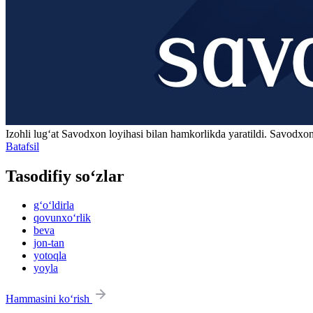
Izohli lugʻat
Savodxon
loyihasi bilan hamkorlikda yaratildi. Savodxon
Batafsil
Tasodifiy so‘zlar
g‘o‘ldirla
qovunxo‘rlik
beva
jon-tan
yotoqla
yoyla
Hammasini ko‘rish