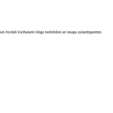
chun foydali loyihalarni ishga tushirishni an’anaga aylantirganmiz.