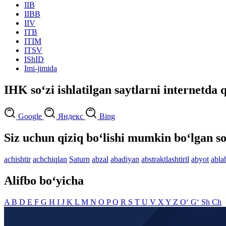
IIB
IIBB
IIV
ITB
ITIM
ITSV
IShID
Imi-jimida
IHK so‘zi ishlatilgan saytlarni internetda 
Google
Яндекс
Bing
Siz uchun qiziq bo‘lishi mumkin bo‘lgan so
achishtir
achchiqlan
Saturn
abzal
abadiyan
abstraktlashtiril
abyot
abla
Alifbo bo‘yicha
A
B
D
E
F
G
H
I
J
K
L
M
N
O
P
Q
R
S
T
U
V
X
Y
Z
O‘
G‘
Sh
Ch