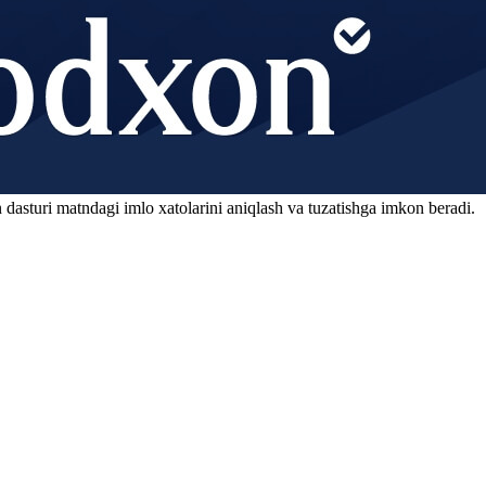
 dasturi matndagi imlo xatolarini aniqlash va tuzatishga imkon beradi.