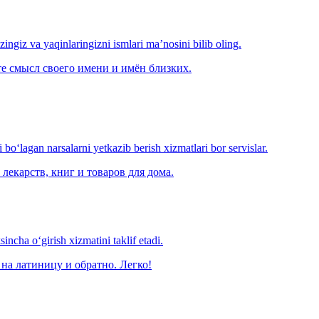
‘zingiz va yaqinlaringizni ismlari ma’nosini bilib oling.
е смысл своего имени и имён близких.
o‘lagan narsalarni yetkazib berish xizmatlari bor servislar.
лекарств, книг и товаров для дома.
ncha o‘girish xizmatini taklif etadi.
на латиницу и обратно. Легко!