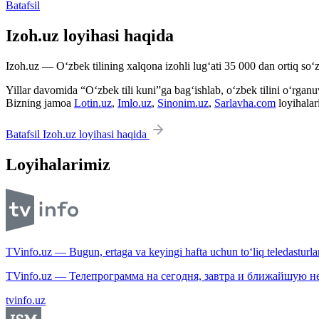
Batafsil
Izoh.uz loyihasi haqida
Izoh.uz — O‘zbek tilining xalqona izohli lug‘ati 35 000 dan ortiq so‘zl
Yillar davomida “O‘zbek tili kuni”ga bag‘ishlab, o‘zbek tilini o‘rganuvc
Bizning jamoa
Lotin.uz
,
Imlo.uz
,
Sinonim.uz
,
Sarlavha.com
loyihalar
Batafsil Izoh.uz loyihasi haqida
Loyihalarimiz
TVinfo.uz — Bugun, ertaga va keyingi hafta uchun to‘liq teledasturlar
TVinfo.uz — Телепрограмма на сегодня, завтра и ближайшую н
tvinfo.uz