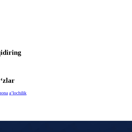
qidiring
‘zlar
hona
aʼlochilik