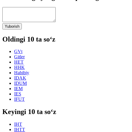
Yuborish
Oldingi 10 ta so‘z
GVt
Gitler
HET
HHK
Habibiy
IDAK
IDUM
IEM
IES
IFUT
Keyingi 10 ta so‘z
IHT
IHTT