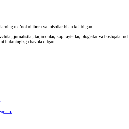
arning ma’nolari ibora va misollar bilan keltirilgan.
hilar, jurnalistlar, tarjimonlar, kopirayterlar, blogerlar va boshqalar u
ini hukmingizga havola qilgan.
.
еделю.