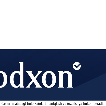
 dasturi matndagi imlo xatolarini aniqlash va tuzatishga imkon beradi.