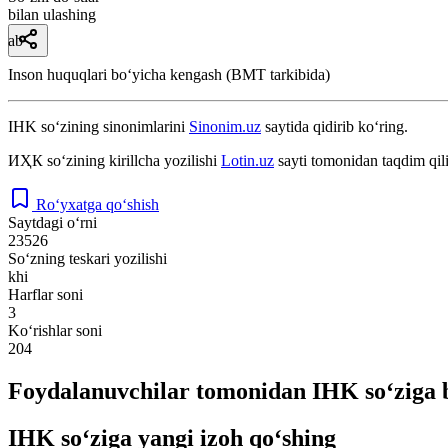
bilan ulashing
ab
Inson huquqlari boʻyicha kengash (BMT tarkibida)
IHK
so‘zining sinonimlarini
Sinonim.uz
saytida qidirib ko‘ring.
ИҲК
so‘zining kirillcha yozilishi
Lotin.uz
sayti tomonidan taqdim qil
Ro‘yxatga qo‘shish
Saytdagi o‘rni
23526
So‘zning teskari yozilishi
khi
Harflar soni
3
Ko‘rishlar soni
204
Foydalanuvchilar tomonidan IHK so‘ziga 
IHK so‘ziga yangi izoh qo‘shing