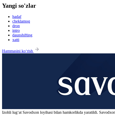
Yangi so'zlar
hadaf
cheklamoq
dron
intro
daunshifting
xatti
Hammasini ko‘rish
Izohli lugʻat
Savodxon
loyihasi bilan hamkorlikda yaratildi. Savodxon