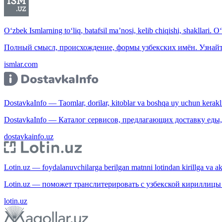
O‘zbek Ismlarning to‘liq, batafsil ma’nosi, kelib chiqishi, shakllari. O
Полный смысл, происхождение, формы узбекских имён. Узнайт
ismlar.com
DostavkaInfo — Taomlar, dorilar, kitoblar va boshqa uy uchun kerakli b
DostavkaInfo — Каталог сервисов, предлагающих доставку еды, 
dostavkainfo.uz
Lotin.uz — foydalanuvchilarga berilgan matnni lotindan kirillga va aksi
Lotin.uz — поможет транслитерировать с узбекской кириллицы 
lotin.uz