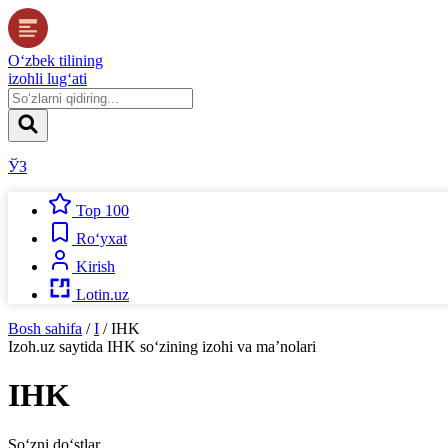
O‘zbek tilining
izohli lug‘ati
ЎЗ
Top 100
Ro‘yxat
Kirish
Lotin.uz
Bosh sahifa
/
I
/
IHK
Izoh.uz
saytida
IHK
so‘zining izohi va ma’nolari
IHK
So‘zni do‘stlar