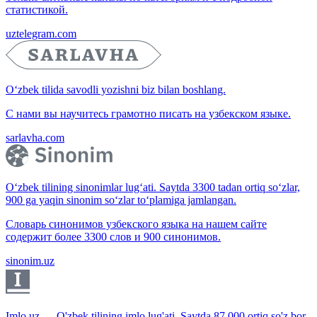
статистикой.
uztelegram.com
O‘zbek tilida savodli yozishni biz bilan boshlang.
С нами вы научитесь грамотно писать на узбекском языке.
sarlavha.com
O‘zbek tilining sinonimlar lug‘ati. Saytda 3300 tadan ortiq so‘zlar,
900 ga yaqin sinonim so‘zlar to‘plamiga jamlangan.
Словарь синонимов узбекского языка на нашем сайте
содержит более 3300 слов и 900 синонимов.
sinonim.uz
Imlo.uz — O'zbek tilining imlo lug'ati. Saytda 87 000 ortiq so'z bor.