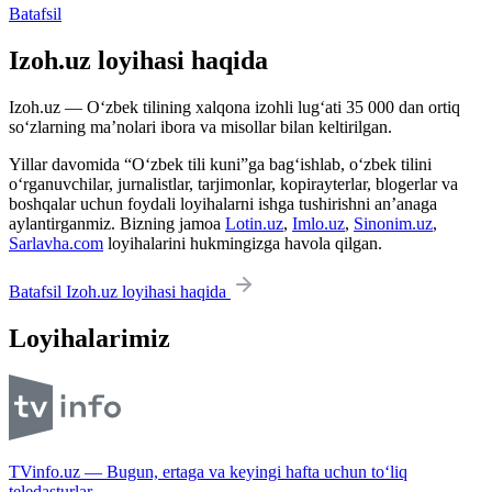
Batafsil
Izoh.uz loyihasi haqida
Izoh.uz — O‘zbek tilining xalqona izohli lug‘ati 35 000 dan ortiq
so‘zlarning ma’nolari ibora va misollar bilan keltirilgan.
Yillar davomida “O‘zbek tili kuni”ga bag‘ishlab, o‘zbek tilini
o‘rganuvchilar, jurnalistlar, tarjimonlar, kopirayterlar, blogerlar va
boshqalar uchun foydali loyihalarni ishga tushirishni an’anaga
aylantirganmiz. Bizning jamoa
Lotin.uz
,
Imlo.uz
,
Sinonim.uz
,
Sarlavha.com
loyihalarini hukmingizga havola qilgan.
Batafsil Izoh.uz loyihasi haqida
Loyihalarimiz
TVinfo.uz — Bugun, ertaga va keyingi hafta uchun to‘liq
teledasturlar.