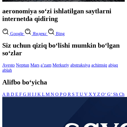
aeronomiya so‘zi ishlatilgan saytlarni
internetda qidiring
Google
Яндекс
Bing
Siz uchun qiziq bo‘lishi mumkin bo‘lgan
so‘zlar
Avesto
Neptun
Mars
aʼzam
Merkuriy
abstraksiya
achimsiq
abjaq
ablah
Alifbo bo‘yicha
A
B
D
E
F
G
H
I
J
K
L
M
N
O
P
Q
R
S
T
U
V
X
Y
Z
O‘
G‘
Sh
Ch