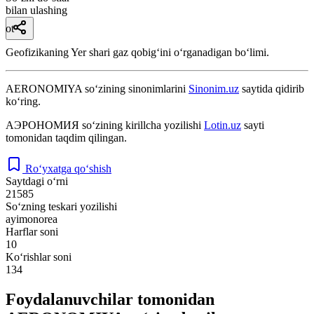
bilan ulashing
ot
Geofizikaning Yer shari gaz qobigʻini oʻrganadigan boʻlimi.
AERONOMIYA
so‘zining sinonimlarini
Sinonim.uz
saytida qidirib
ko‘ring.
АЭРОНОМИЯ
so‘zining kirillcha yozilishi
Lotin.uz
sayti
tomonidan taqdim qilingan.
Ro‘yxatga qo‘shish
Saytdagi o‘rni
21585
So‘zning teskari yozilishi
ayimonorea
Harflar soni
10
Ko‘rishlar soni
134
Foydalanuvchilar tomonidan