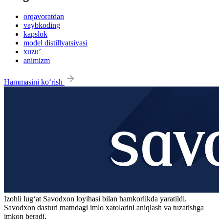
orqavoratdan
vaybkoding
kapslok
model distillyatsiyasi
xuzu’
animizm
Hammasini ko‘rish
Izohli lugʻat
Savodxon
loyihasi bilan hamkorlikda yaratildi.
Savodxon dasturi matndagi imlo xatolarini aniqlash va tuzatishga
imkon beradi.