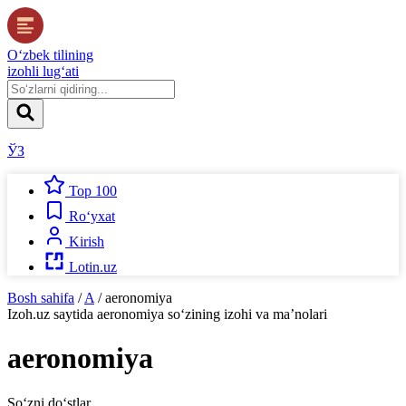
O‘zbek tilining
izohli lug‘ati
ЎЗ
Top 100
Ro‘yxat
Kirish
Lotin.uz
Bosh sahifa
/
A
/
aeronomiya
Izoh.uz
saytida
aeronomiya
so‘zining izohi va ma’nolari
aeronomiya
So‘zni do‘stlar