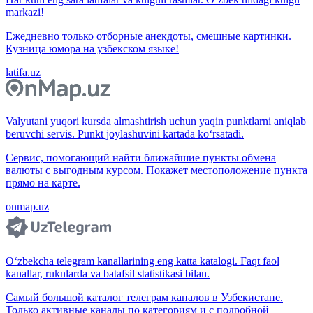
markazi!
Ежедневно только отборные анекдоты, смешные картинки.
Кузница юмора на узбекском языке!
latifa.uz
Valyutani yuqori kursda almashtirish uchun yaqin punktlarni aniqlab
beruvchi servis. Punkt joylashuvini kartada ko‘rsatadi.
Сервис, помогающий найти ближайшие пункты обмена
валюты с выгодным курсом. Покажет местоположение пункта
прямо на карте.
onmap.uz
O‘zbekcha telegram kanallarining eng katta katalogi. Faqt faol
kanallar, ruknlarda va batafsil statistikasi bilan.
Самый большой каталог телеграм каналов в Узбекистане.
Только активные каналы по категориям и с подробной