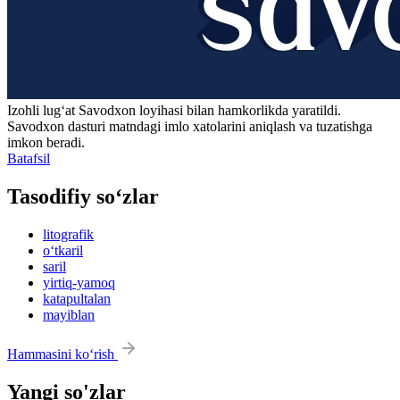
Izohli lugʻat
Savodxon
loyihasi bilan hamkorlikda yaratildi.
Savodxon dasturi matndagi imlo xatolarini aniqlash va tuzatishga
imkon beradi.
Batafsil
Tasodifiy so‘zlar
litografik
o‘tkaril
saril
yirtiq-yamoq
katapultalan
mayiblan
Hammasini ko‘rish
Yangi so'zlar