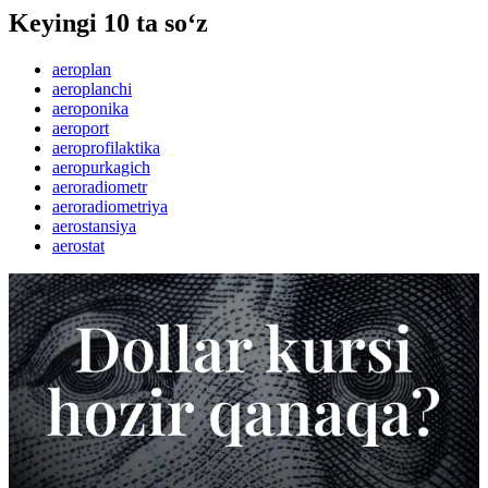
Keyingi 10 ta so‘z
aeroplan
aeroplanchi
aeroponika
aeroport
aeroprofilaktika
aeropurkagich
aeroradiometr
aeroradiometriya
aerostansiya
aerostat