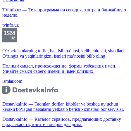
TVinfo.uz — Телепрограмма на сегодня, завтра и ближайшую
неделю.
tvinfo.uz
O‘zbek Ismlarning to‘liq, batafsil ma’nosi, kelib chiqishi, shakllari.
O‘zingiz va yaqinlaringizni ismlari ma’nosini bilib oling.
Полный смысл, происхождение, формы узбекских имён.
Узнайте смысл своего имени и имён близких.
ismlar.com
DostavkaInfo — Taomlar, dorilar, kitoblar va boshqa uy uchun
kerakli bo‘lagan narsalarni yetkazib berish xizmatlari bor servislar.
DostavkaInfo — Каталог сервисов, предлагающих доставку
еды, лекарств, книг и товаров для дома.