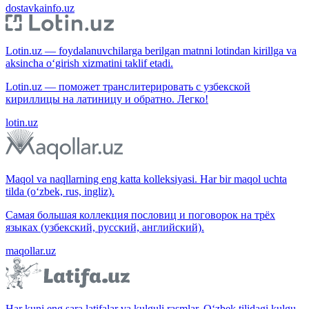
dostavkainfo.uz
Lotin.uz — foydalanuvchilarga berilgan matnni lotindan kirillga va
aksincha o‘girish xizmatini taklif etadi.
Lotin.uz — поможет транслитерировать с узбекской
кириллицы на латиницу и обратно. Легко!
lotin.uz
Maqol va naqllarning eng katta kolleksiyasi. Har bir maqol uchta
tilda (o‘zbek, rus, ingliz).
Самая большая коллекция пословиц и поговорок на трёх
языках (узбекский, русский, английский).
maqollar.uz
Har kuni eng sara latifalar va kulguli rasmlar. O‘zbek tilidagi kulgu