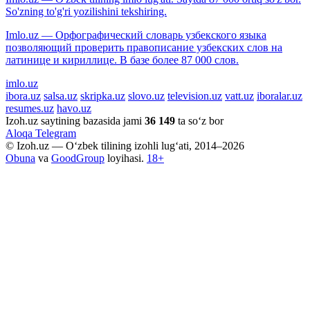
So'zning to'g'ri yozilishini tekshiring.
Imlo.uz — Орфографический словарь узбекского языка
позволяющий проверить правописание узбекских слов на
латинице и кириллице. В базе более 87 000 слов.
imlo.uz
ibora.uz
salsa.uz
skripka.uz
slovo.uz
television.uz
vatt.uz
iboralar.uz
resumes.uz
havo.uz
Izoh.uz saytining bazasida jami
36 149
ta so‘z bor
Aloqa
Telegram
© Izoh.uz — O‘zbek tilining izohli lug‘ati, 2014–2026
Obuna
va
GoodGroup
loyihasi.
18+