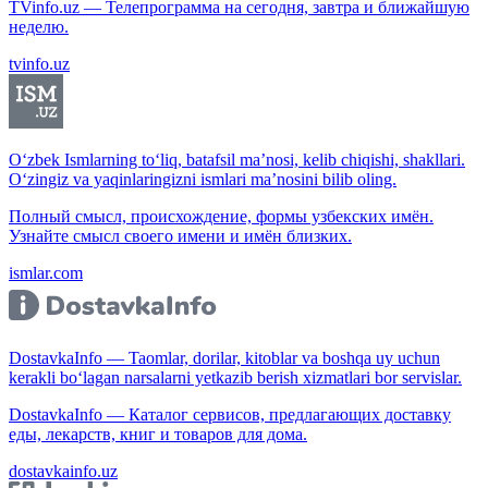
TVinfo.uz — Телепрограмма на сегодня, завтра и ближайшую
неделю.
tvinfo.uz
O‘zbek Ismlarning to‘liq, batafsil ma’nosi, kelib chiqishi, shakllari.
O‘zingiz va yaqinlaringizni ismlari ma’nosini bilib oling.
Полный смысл, происхождение, формы узбекских имён.
Узнайте смысл своего имени и имён близких.
ismlar.com
DostavkaInfo — Taomlar, dorilar, kitoblar va boshqa uy uchun
kerakli bo‘lagan narsalarni yetkazib berish xizmatlari bor servislar.
DostavkaInfo — Каталог сервисов, предлагающих доставку
еды, лекарств, книг и товаров для дома.
dostavkainfo.uz