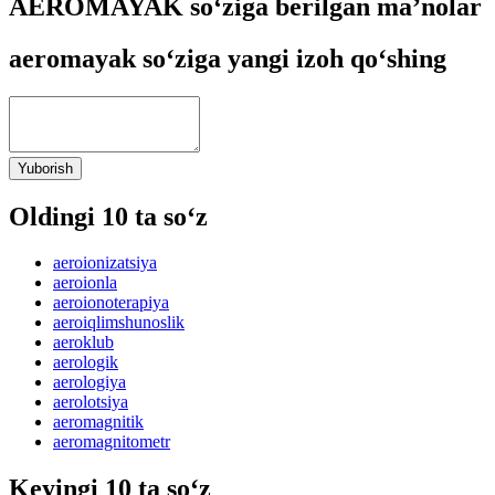
AEROMAYAK so‘ziga berilgan ma’nolar
aeromayak so‘ziga yangi izoh qo‘shing
Yuborish
Oldingi 10 ta so‘z
aeroionizatsiya
aeroionla
aeroionoterapiya
aeroiqlimshunoslik
aeroklub
aerologik
aerologiya
aerolotsiya
aeromagnitik
aeromagnitometr
Keyingi 10 ta so‘z