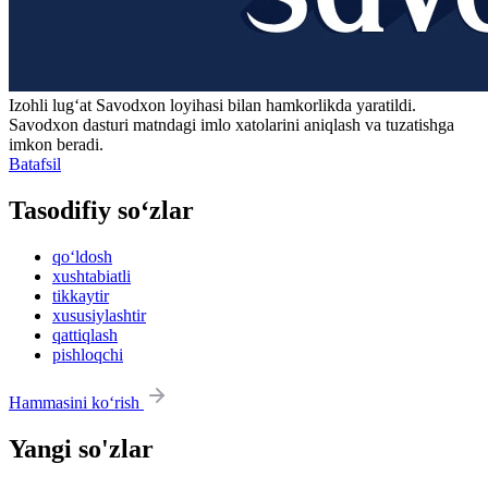
Izohli lugʻat
Savodxon
loyihasi bilan hamkorlikda yaratildi.
Savodxon dasturi matndagi imlo xatolarini aniqlash va tuzatishga
imkon beradi.
Batafsil
Tasodifiy so‘zlar
qo‘ldosh
xushtabiatli
tikkaytir
xususiylashtir
qattiqlash
pishloqchi
Hammasini ko‘rish
Yangi so'zlar