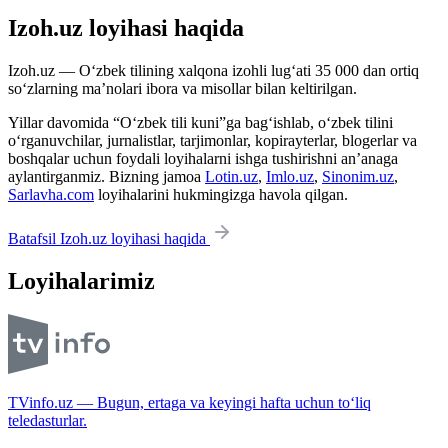
Izoh.uz loyihasi haqida
Izoh.uz — O‘zbek tilining xalqona izohli lug‘ati 35 000 dan ortiq
so‘zlarning ma’nolari ibora va misollar bilan keltirilgan.
Yillar davomida “O‘zbek tili kuni”ga bag‘ishlab, o‘zbek tilini
o‘rganuvchilar, jurnalistlar, tarjimonlar, kopirayterlar, blogerlar va
boshqalar uchun foydali loyihalarni ishga tushirishni an’anaga
aylantirganmiz. Bizning jamoa
Lotin.uz
,
Imlo.uz
,
Sinonim.uz
,
Sarlavha.com
loyihalarini hukmingizga havola qilgan.
Batafsil Izoh.uz loyihasi haqida
Loyihalarimiz
TVinfo.uz — Bugun, ertaga va keyingi hafta uchun to‘liq
teledasturlar.