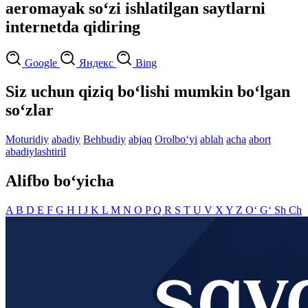
aeromayak so‘zi ishlatilgan saytlarni
internetda qidiring
Google
Яндекс
Bing
Siz uchun qiziq bo‘lishi mumkin bo‘lgan
so‘zlar
Moturidiy
abadiy
Behbudiy
abjaq
Orolbo‘yi
ablah
acha
abort
abadiylashtiril
Alifbo bo‘yicha
A
B
D
E
F
G
H
I
J
K
L
M
N
O
P
Q
R
S
T
U
V
X
Y
Z
O‘
G‘
Sh
Ch