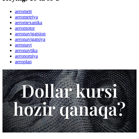
aerometr
aerometriya
aeromexanika
aeromotor
aeronavigatsion
aeronavigatsiya
aeronavt
aeronavtika
aeronomiya
aeroplan