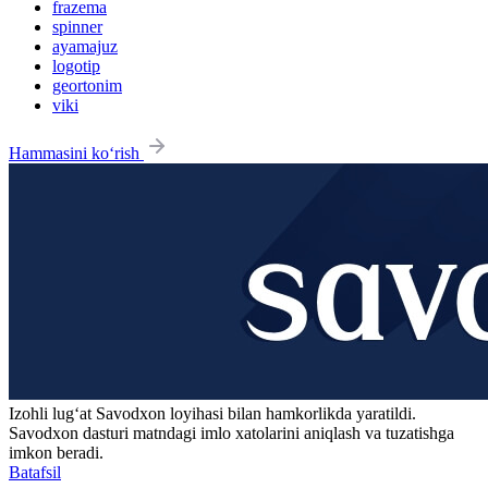
frazema
spinner
ayamajuz
logotip
geortonim
viki
Hammasini ko‘rish
Izohli lugʻat
Savodxon
loyihasi bilan hamkorlikda yaratildi.
Savodxon dasturi matndagi imlo xatolarini aniqlash va tuzatishga
imkon beradi.
Batafsil