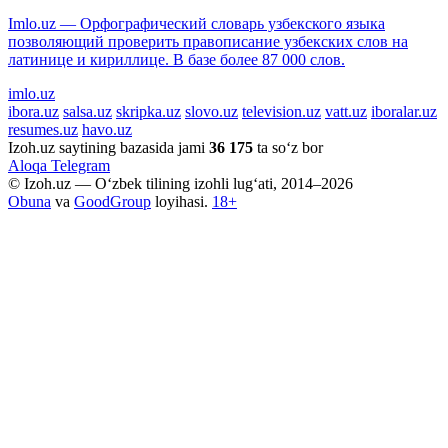
Imlo.uz — Орфографический словарь узбекского языка
позволяющий проверить правописание узбекских слов на
латинице и кириллице. В базе более 87 000 слов.
imlo.uz
ibora.uz
salsa.uz
skripka.uz
slovo.uz
television.uz
vatt.uz
iboralar.uz
resumes.uz
havo.uz
Izoh.uz saytining bazasida jami
36 175
ta so‘z bor
Aloqa
Telegram
© Izoh.uz — O‘zbek tilining izohli lug‘ati, 2014–2026
Obuna
va
GoodGroup
loyihasi.
18+