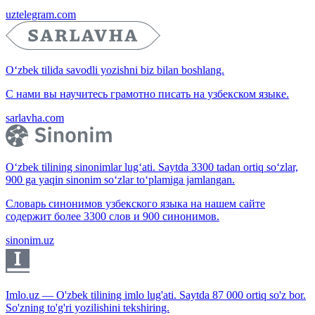
uztelegram.com
O‘zbek tilida savodli yozishni biz bilan boshlang.
С нами вы научитесь грамотно писать на узбекском языке.
sarlavha.com
O‘zbek tilining sinonimlar lug‘ati. Saytda 3300 tadan ortiq so‘zlar,
900 ga yaqin sinonim so‘zlar to‘plamiga jamlangan.
Словарь синонимов узбекского языка на нашем сайте
содержит более 3300 слов и 900 синонимов.
sinonim.uz
Imlo.uz — O'zbek tilining imlo lug'ati. Saytda 87 000 ortiq so'z bor.
So'zning to'g'ri yozilishini tekshiring.