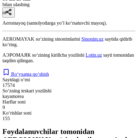
bilan ulashing
ot
Aeromayoq (samolyotlarga yoʻl koʻrsatuvchi mayoq).
AEROMAYAK
so‘zining sinonimlarini
Sinonim.uz
saytida qidirib
ko‘ring.
АЭРОМАЯК
so‘zining kirillcha yozilishi
Lotin.uz
sayti tomonidan
taqdim qilingan.
Ro‘yxatga qo‘shish
Saytdagi o‘rni
17574
So‘zning teskari yozilishi
kayamorea
Harflar soni
9
Ko‘rishlar soni
155
Foydalanuvchilar tomonidan