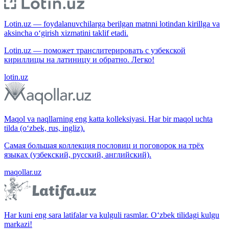
Lotin.uz — foydalanuvchilarga berilgan matnni lotindan kirillga va
aksincha o‘girish xizmatini taklif etadi.
Lotin.uz — поможет транслитерировать с узбекской
кириллицы на латиницу и обратно. Легко!
lotin.uz
Maqol va naqllarning eng katta kolleksiyasi. Har bir maqol uchta
tilda (o‘zbek, rus, ingliz).
Самая большая коллекция пословиц и поговорок на трёх
языках (узбекский, русский, английский).
maqollar.uz
Har kuni eng sara latifalar va kulguli rasmlar. O‘zbek tilidagi kulgu
markazi!