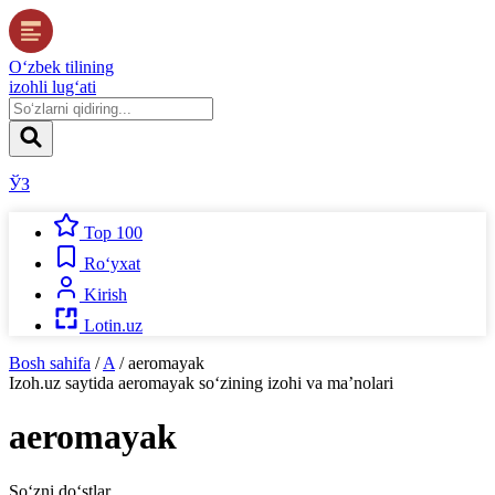
O‘zbek tilining
izohli lug‘ati
ЎЗ
Top 100
Ro‘yxat
Kirish
Lotin.uz
Bosh sahifa
/
A
/
aeromayak
Izoh.uz
saytida
aeromayak
so‘zining izohi va ma’nolari
aeromayak
So‘zni do‘stlar