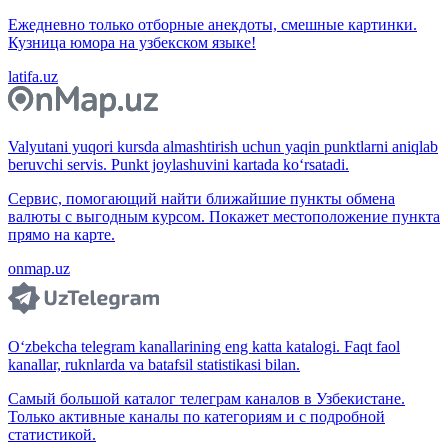
Ежедневно только отборные анекдоты, смешные картинки.
Кузница юмора на узбекском языке!
latifa.uz
Valyutani yuqori kursda almashtirish uchun yaqin punktlarni aniqlab
beruvchi servis. Punkt joylashuvini kartada ko‘rsatadi.
Сервис, помогающий найти ближайшие пункты обмена
валюты с выгодным курсом. Покажет местоположение пункта
прямо на карте.
onmap.uz
O‘zbekcha telegram kanallarining eng katta katalogi. Faqt faol
kanallar, ruknlarda va batafsil statistikasi bilan.
Самый большой каталог телеграм каналов в Узбекистане.
Только активные каналы по категориям и с подробной
статистикой.