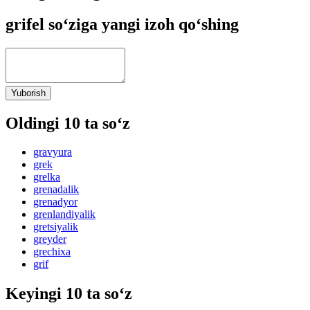
grifel so‘ziga yangi izoh qo‘shing
Yuborish
Oldingi 10 ta so‘z
gravyura
grek
grelka
grenadalik
grenadyor
grenlandiyalik
gretsiyalik
greyder
grechixa
grif
Keyingi 10 ta so‘z