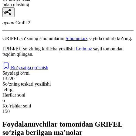
bilan ulashing
ot
aynan
Grafit 2.
GRIFEL
so‘zining sinonimlarini
Sinonim.uz
saytida qidirib ko‘ring.
ГРИФЕЛ
so‘zining kirillcha yozilishi
Lotin.uz
sayti tomonidan
taqdim qilingan.
Ro‘yxatga qo‘shish
Saytdagi o‘rni
13220
So‘zning teskari yozilishi
lefirg
Harflar soni
6
Ko‘rishlar soni
150
Foydalanuvchilar tomonidan GRIFEL
so‘ziga berilgan ma’nolar