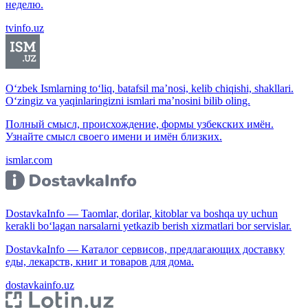
неделю.
tvinfo.uz
O‘zbek Ismlarning to‘liq, batafsil ma’nosi, kelib chiqishi, shakllari.
O‘zingiz va yaqinlaringizni ismlari ma’nosini bilib oling.
Полный смысл, происхождение, формы узбекских имён.
Узнайте смысл своего имени и имён близких.
ismlar.com
DostavkaInfo — Taomlar, dorilar, kitoblar va boshqa uy uchun
kerakli bo‘lagan narsalarni yetkazib berish xizmatlari bor servislar.
DostavkaInfo — Каталог сервисов, предлагающих доставку
еды, лекарств, книг и товаров для дома.
dostavkainfo.uz