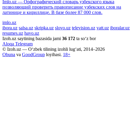
Imlo.uz — Орфографический словарь узбекского языка
позволяющий проверить правописание узбекских слов на
латинице и кириллице. В базе более 87 000 слов.
imlo.uz
ibora.uz
salsa.uz
skripka.uz
slovo.uz
television.uz
vatt.uz
iboralar.uz
resumes.uz
havo.uz
Izoh.uz saytining bazasida jami
36 172
ta so‘z bor
Aloqa
Telegram
© Izoh.uz — O‘zbek tilining izohli lug‘ati, 2014–2026
Obuna
va
GoodGroup
loyihasi.
18+