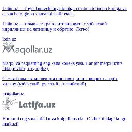
Lotin.uz — foydalanuvchilarga berilgan matnni lotindan kirillga va
aksincha o‘girish xizmatini taklif etadi.
Lotin.uz — поможет транслитерировать с узбекской
кириллицы на латиницу и обратно. Легко!
lotin.uz
Maqol va naqllarning eng katta kolleksiyasi. Har bir maqol uchta
tilda (o‘zbek, rus, ingliz).
Самая большая коллекция пословиц и поговорок на трёх
языках (узбекский, русский, английский).
maqollar.uz
Har kuni eng sara latifalar va kulguli rasmlar. O‘zbek tilidagi kulgu
markazi!