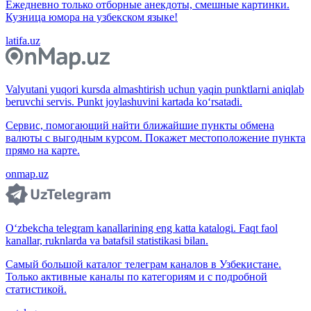
Ежедневно только отборные анекдоты, смешные картинки.
Кузница юмора на узбекском языке!
latifa.uz
Valyutani yuqori kursda almashtirish uchun yaqin punktlarni aniqlab
beruvchi servis. Punkt joylashuvini kartada ko‘rsatadi.
Сервис, помогающий найти ближайшие пункты обмена
валюты с выгодным курсом. Покажет местоположение пункта
прямо на карте.
onmap.uz
O‘zbekcha telegram kanallarining eng katta katalogi. Faqt faol
kanallar, ruknlarda va batafsil statistikasi bilan.
Самый большой каталог телеграм каналов в Узбекистане.
Только активные каналы по категориям и с подробной
статистикой.