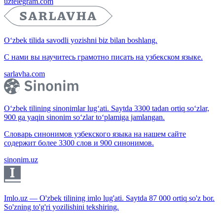
uztelegram.com
O‘zbek tilida savodli yozishni biz bilan boshlang.
С нами вы научитесь грамотно писать на узбекском языке.
sarlavha.com
O‘zbek tilining sinonimlar lug‘ati. Saytda 3300 tadan ortiq so‘zlar,
900 ga yaqin sinonim so‘zlar to‘plamiga jamlangan.
Словарь синонимов узбекского языка на нашем сайте
содержит более 3300 слов и 900 синонимов.
sinonim.uz
Imlo.uz — O'zbek tilining imlo lug'ati. Saytda 87 000 ortiq so'z bor.
So'zning to'g'ri yozilishini tekshiring.