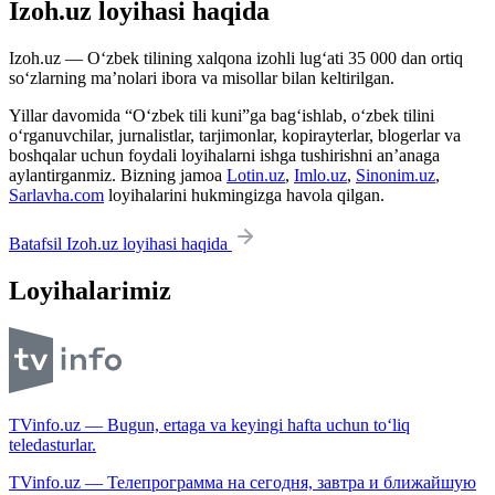
Izoh.uz loyihasi haqida
Izoh.uz — O‘zbek tilining xalqona izohli lug‘ati 35 000 dan ortiq
so‘zlarning ma’nolari ibora va misollar bilan keltirilgan.
Yillar davomida “O‘zbek tili kuni”ga bag‘ishlab, o‘zbek tilini
o‘rganuvchilar, jurnalistlar, tarjimonlar, kopirayterlar, blogerlar va
boshqalar uchun foydali loyihalarni ishga tushirishni an’anaga
aylantirganmiz. Bizning jamoa
Lotin.uz
,
Imlo.uz
,
Sinonim.uz
,
Sarlavha.com
loyihalarini hukmingizga havola qilgan.
Batafsil Izoh.uz loyihasi haqida
Loyihalarimiz
TVinfo.uz — Bugun, ertaga va keyingi hafta uchun to‘liq
teledasturlar.
TVinfo.uz — Телепрограмма на сегодня, завтра и ближайшую