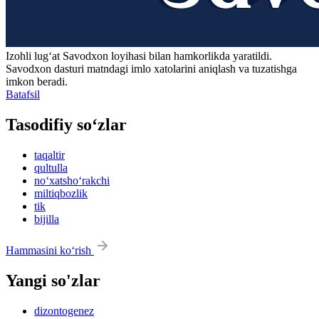
Izohli lugʻat
Savodxon
loyihasi bilan hamkorlikda yaratildi.
Savodxon dasturi matndagi imlo xatolarini aniqlash va tuzatishga
imkon beradi.
Batafsil
Tasodifiy so‘zlar
taqaltir
qultulla
no‘xatsho‘rakchi
miltiqbozlik
tik
bijilla
Hammasini ko‘rish
Yangi so'zlar
dizontogenez