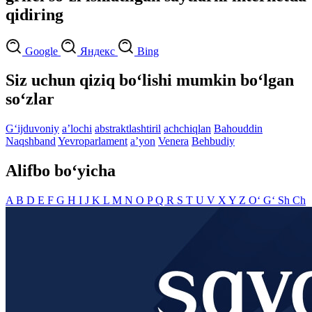
qidiring
Google
Яндекс
Bing
Siz uchun qiziq bo‘lishi mumkin bo‘lgan
so‘zlar
G‘ijduvoniy
aʼlochi
abstraktlashtiril
achchiqlan
Bahouddin
Naqshband
Yevroparlament
aʼyon
Venera
Behbudiy
Alifbo bo‘yicha
A
B
D
E
F
G
H
I
J
K
L
M
N
O
P
Q
R
S
T
U
V
X
Y
Z
O‘
G‘
Sh
Ch