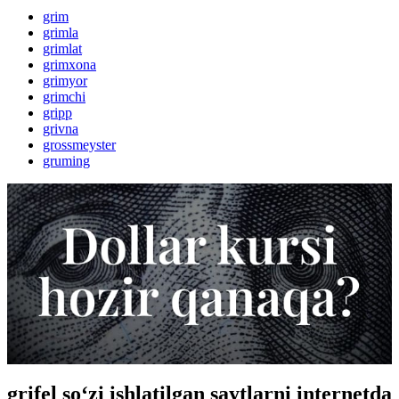
grim
grimla
grimlat
grimxona
grimyor
grimchi
gripp
grivna
grossmeyster
gruming
grifel so‘zi ishlatilgan saytlarni internetda