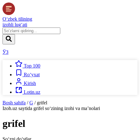
O‘zbek tilining
izohli lug‘ati
ЎЗ
Top 100
Ro‘yxat
Kirish
Lotin.uz
Bosh sahifa
/
G
/
grifel
Izoh.uz
saytida
grifel
so‘zining izohi va ma’nolari
grifel
So‘zni do‘stlar