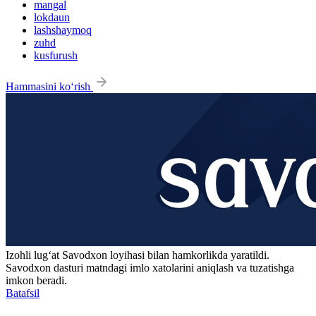
mangal
lokdaun
lashshaymoq
zuhd
kusfurush
Hammasini ko‘rish
Izohli lugʻat
Savodxon
loyihasi bilan hamkorlikda yaratildi.
Savodxon dasturi matndagi imlo xatolarini aniqlash va tuzatishga
imkon beradi.
Batafsil