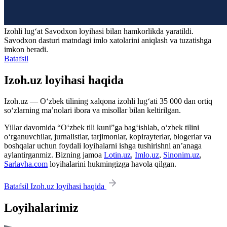
Izohli lugʻat
Savodxon
loyihasi bilan hamkorlikda yaratildi.
Savodxon dasturi matndagi imlo xatolarini aniqlash va tuzatishga
imkon beradi.
Batafsil
Izoh.uz loyihasi haqida
Izoh.uz — O‘zbek tilining xalqona izohli lug‘ati 35 000 dan ortiq
so‘zlarning ma’nolari ibora va misollar bilan keltirilgan.
Yillar davomida “O‘zbek tili kuni”ga bag‘ishlab, o‘zbek tilini
o‘rganuvchilar, jurnalistlar, tarjimonlar, kopirayterlar, blogerlar va
boshqalar uchun foydali loyihalarni ishga tushirishni an’anaga
aylantirganmiz. Bizning jamoa
Lotin.uz
,
Imlo.uz
,
Sinonim.uz
,
Sarlavha.com
loyihalarini hukmingizga havola qilgan.
Batafsil Izoh.uz loyihasi haqida
Loyihalarimiz