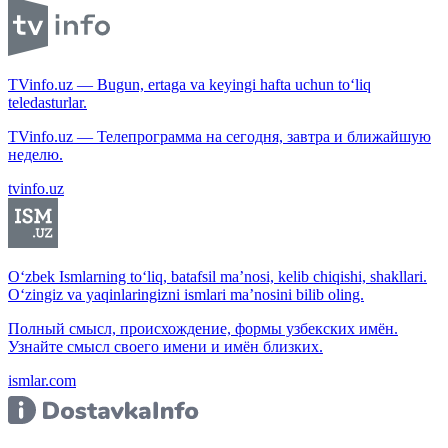
TVinfo.uz — Bugun, ertaga va keyingi hafta uchun to‘liq
teledasturlar.
TVinfo.uz — Телепрограмма на сегодня, завтра и ближайшую
неделю.
tvinfo.uz
O‘zbek Ismlarning to‘liq, batafsil ma’nosi, kelib chiqishi, shakllari.
O‘zingiz va yaqinlaringizni ismlari ma’nosini bilib oling.
Полный смысл, происхождение, формы узбекских имён.
Узнайте смысл своего имени и имён близких.
ismlar.com