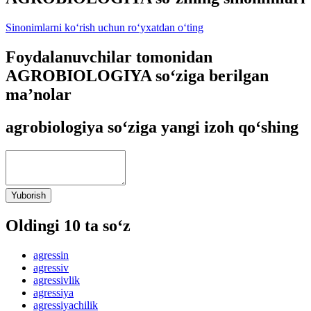
Sinonimlarni ko‘rish uchun ro‘yxatdan o‘ting
Foydalanuvchilar tomonidan
AGROBIOLOGIYA so‘ziga berilgan
ma’nolar
agrobiologiya so‘ziga yangi izoh qo‘shing
Yuborish
Oldingi 10 ta so‘z
agressin
agressiv
agressivlik
agressiya
agressiyachilik