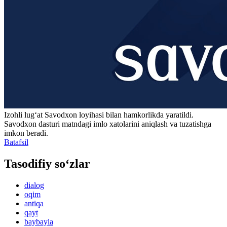
Izohli lugʻat
Savodxon
loyihasi bilan hamkorlikda yaratildi.
Savodxon dasturi matndagi imlo xatolarini aniqlash va tuzatishga
imkon beradi.
Batafsil
Tasodifiy so‘zlar
dialog
oqim
antiqa
qayt
baybayla