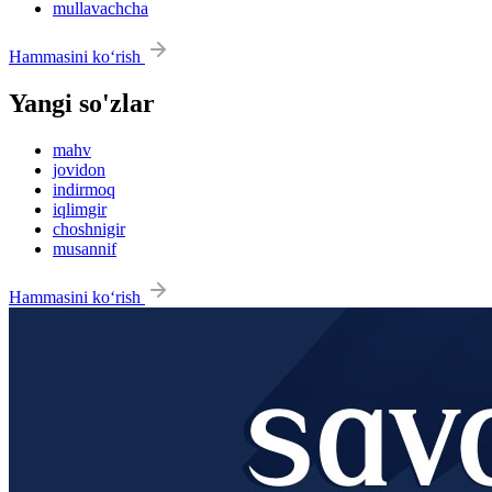
mullavachcha
Hammasini ko‘rish
Yangi so'zlar
mahv
jovidon
indirmoq
iqlimgir
choshnigir
musannif
Hammasini ko‘rish