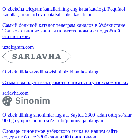
O‘zbekcha telegram kanallarining eng katta katalogi. Faqt faol
kanallar, ruknlarda va batafsil statistikasi bilan.
Самый большой каталог телеграм каналов в Узбекистане.
Только активные каналы по категориям и с подробной
статистикой.
uztelegram.com
O‘zbek tilida savodli yozishni biz bilan boshlang.
С нами вы научитесь грамотно писать на узбекском языке.
sarlavha.com
O‘zbek tilining sinonimlar lug‘ati. Saytda 3300 tadan ortiq so‘zlar,
900 ga yaqin sinonim so‘zlar to‘plamiga jamlangan.
Словарь синонимов узбекского языка на нашем сайте
содержит более 3300 слов и 900 синонимов.