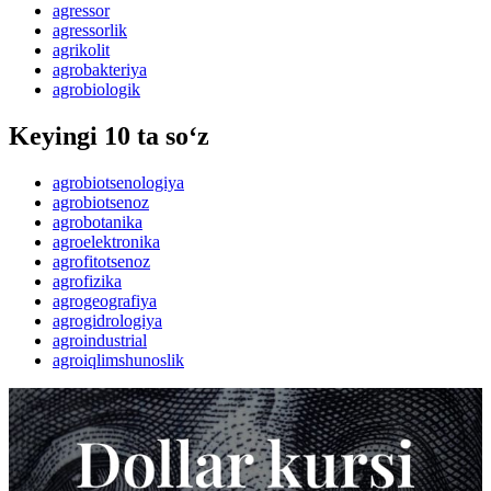
agressor
agressorlik
agrikolit
agrobakteriya
agrobiologik
Keyingi 10 ta so‘z
agrobiotsenologiya
agrobiotsenoz
agrobotanika
agroelektronika
agrofitotsenoz
agrofizika
agrogeografiya
agrogidrologiya
agroindustrial
agroiqlimshunoslik