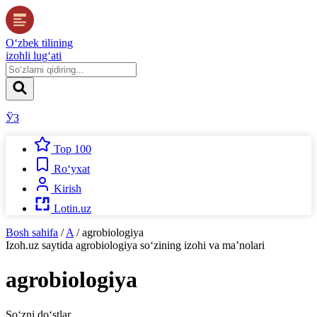
O‘zbek tilining
izohli lug‘ati
ЎЗ
Top 100
Ro‘yxat
Kirish
Lotin.uz
Bosh sahifa
/
A
/
agrobiologiya
Izoh.uz
saytida
agrobiologiya
so‘zining izohi va ma’nolari
agrobiologiya
So‘zni do‘stlar