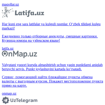
maqollar.uz
Har kuni eng sara latifalar va kulguli rasmlar. O‘zbek tilidagi kulgu
markazi!
Ежедневно только отборные анекдоты, смешные картинки.
Кузница юмора на узбекском языке!
latifa.uz
Valyutani yuqori kursda almashtirish uchun yaqin punktlarni aniqlab
beruvchi servis. Punkt joylashuvini kartada ko‘rsatadi.
Сервис, помогающий найти ближайшие пункты обмена
валюты с выгодным курсом. Покажет местоположение пункта
прямо на карте.
onmap.uz