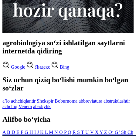
agrobiologiya so‘zi ishlatilgan saytlarni
internetda qidiring
Google
Яндекс
Bing
Siz uchun qiziq bo‘lishi mumkin bo‘lgan
so‘zlar
aʼlo
achchiqlantir
Shekspir
Boburnoma
abbreviatura
abstraktlashtir
achchiq
Venera
abadiylik
Alifbo bo‘yicha
A
B
D
E
F
G
H
I
J
K
L
M
N
O
P
Q
R
S
T
U
V
X
Y
Z
O‘
G‘
Sh
Ch