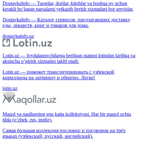
DostavkaInfo — Taomlar, dorilar, kitoblar va boshqa uy uchun
kerakli bo‘lagan narsalarni yetkazib berish xizmatlari bor servislar.
DostavkaInfo — Каталог сервисов, предлагающих доставку
еды, лекарств, книг и товаров для дома.
dostavkainfo.uz
Lotin.uz — foydalanuvchilarga berilgan matnni lotindan kirillga va
aksincha o‘girish xizmatini taklif etadi.
Lotin.uz — поможет транслитерировать с узбекской
кириллицы на латиницу и обратно. Легко!
lotin.uz
Maqol va naqllarning eng katta kolleksiyasi. Har bir maqol uchta
tilda (o‘zbek, rus, ingliz).
Самая большая коллекция пословиц и поговорок на трёх
языках (узбекский, русский, английский).