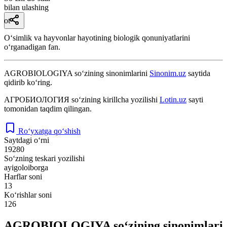
bilan ulashing
ot
Oʻsimlik va hayvonlar hayotining biologik qonuniyatlarini
oʻrganadigan fan.
AGROBIOLOGIYA
so‘zining sinonimlarini
Sinonim.uz
saytida
qidirib ko‘ring.
АГРОБИОЛОГИЯ
so‘zining kirillcha yozilishi
Lotin.uz
sayti
tomonidan taqdim qilingan.
Ro‘yxatga qo‘shish
Saytdagi o‘rni
19280
So‘zning teskari yozilishi
ayigoloiborga
Harflar soni
13
Ko‘rishlar soni
126
AGROBIOLOGIYA so‘zining sinonimlari