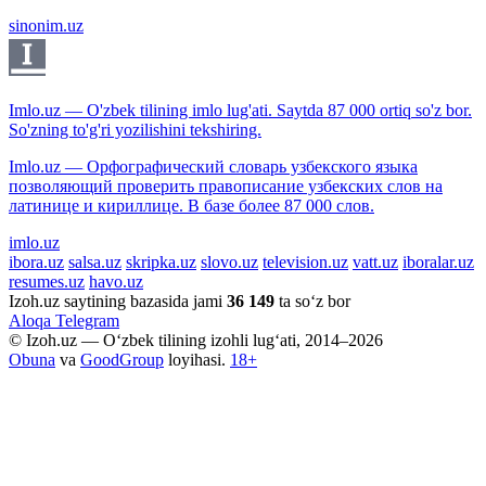
sinonim.uz
Imlo.uz — O'zbek tilining imlo lug'ati. Saytda 87 000 ortiq so'z bor.
So'zning to'g'ri yozilishini tekshiring.
Imlo.uz — Орфографический словарь узбекского языка
позволяющий проверить правописание узбекских слов на
латинице и кириллице. В базе более 87 000 слов.
imlo.uz
ibora.uz
salsa.uz
skripka.uz
slovo.uz
television.uz
vatt.uz
iboralar.uz
resumes.uz
havo.uz
Izoh.uz saytining bazasida jami
36 149
ta so‘z bor
Aloqa
Telegram
© Izoh.uz — O‘zbek tilining izohli lug‘ati, 2014–2026
Obuna
va
GoodGroup
loyihasi.
18+