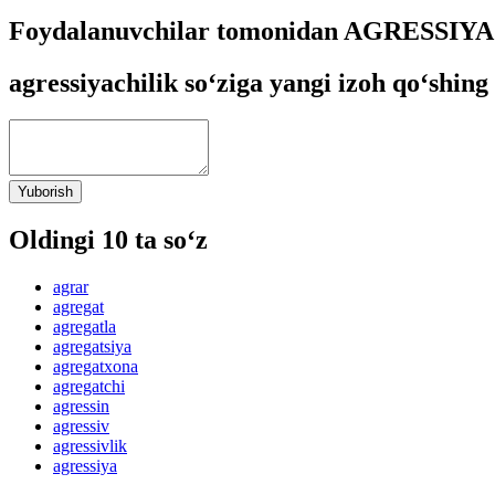
Foydalanuvchilar tomonidan AGRESSIYAC
agressiyachilik so‘ziga yangi izoh qo‘shing
Yuborish
Oldingi 10 ta so‘z
agrar
agregat
agregatla
agregatsiya
agregatxona
agregatchi
agressin
agressiv
agressivlik
agressiya