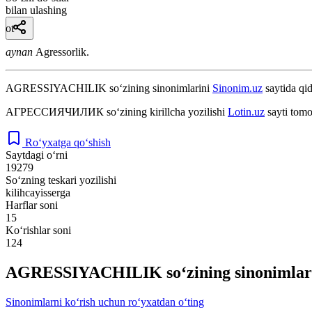
bilan ulashing
ot
aynan
Agressorlik.
AGRESSIYACHILIK
so‘zining sinonimlarini
Sinonim.uz
saytida qid
АГРЕССИЯЧИЛИК
so‘zining kirillcha yozilishi
Lotin.uz
sayti tomo
Ro‘yxatga qo‘shish
Saytdagi o‘rni
19279
So‘zning teskari yozilishi
kilihcayisserga
Harflar soni
15
Ko‘rishlar soni
124
AGRESSIYACHILIK so‘zining sinonimlar
Sinonimlarni ko‘rish uchun ro‘yxatdan o‘ting