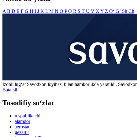
A
B
D
E
F
G
H
I
J
K
L
M
N
O
P
Q
R
S
T
U
V
X
Y
Z
O‘
G‘
Sh
Ch
Izohli lugʻat
Savodxon
loyihasi bilan hamkorlikda yaratildi. Savodxon
Batafsil
Tasodifiy so‘zlar
respublikachi
alamdor
aerostat
gezartir