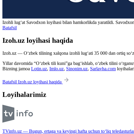
Izohli lugʻat
Savodxon
loyihasi bilan hamkorlikda yaratildi. Savodxon
Batafsil
Izoh.uz loyihasi haqida
Izoh.uz — O‘zbek tilining xalqona izohli lug‘ati 35 000 dan ortiq so‘zl
Yillar davomida “O‘zbek tili kuni”ga bag‘ishlab, o‘zbek tilini o‘rganuvc
Bizning jamoa
Lotin.uz
,
Imlo.uz
,
Sinonim.uz
,
Sarlavha.com
loyihalar
Batafsil Izoh.uz loyihasi haqida
Loyihalarimiz
TVinfo.uz — Bugun, ertaga va keyingi hafta uchun to‘liq teledasturlar