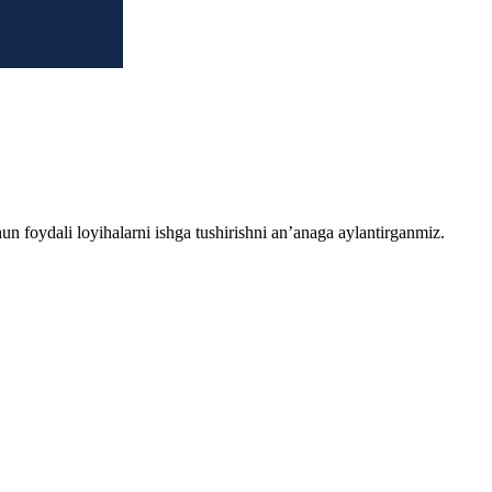
chun foydali loyihalarni ishga tushirishni an’anaga aylantirganmiz.