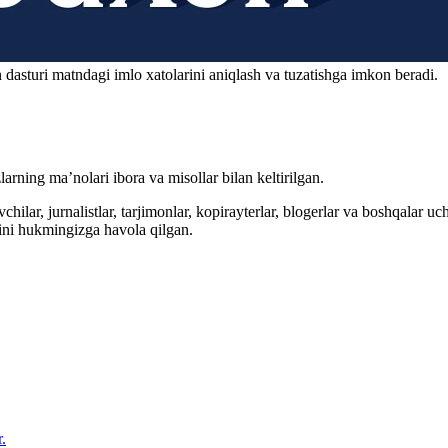
 dasturi matndagi imlo xatolarini aniqlash va tuzatishga imkon beradi.
arning ma’nolari ibora va misollar bilan keltirilgan.
hilar, jurnalistlar, tarjimonlar, kopirayterlar, blogerlar va boshqalar u
ini hukmingizga havola qilgan.
.