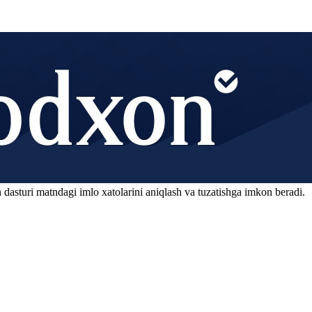
 dasturi matndagi imlo xatolarini aniqlash va tuzatishga imkon beradi.