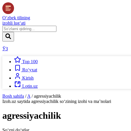
O‘zbek tilining
izohli lug‘ati
ЎЗ
Top 100
Ro‘yxat
Kirish
Lotin.uz
Bosh sahifa
/
A
/
agressiyachilik
Izoh.uz
saytida
agressiyachilik
so‘zining izohi va ma’nolari
agressiyachilik
So‘zni do‘stlar