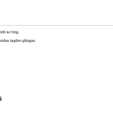
irib ko‘ring.
nidan taqdim qilingan.
i