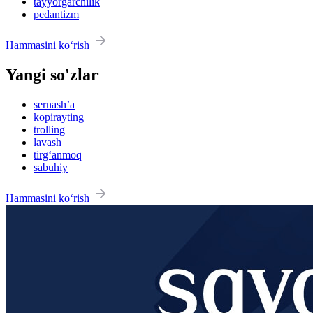
tayyorgarchilik
pedantizm
Hammasini ko‘rish
Yangi so'zlar
sernash’a
kopirayting
trolling
lavash
tirg‘anmoq
sabuhiy
Hammasini ko‘rish