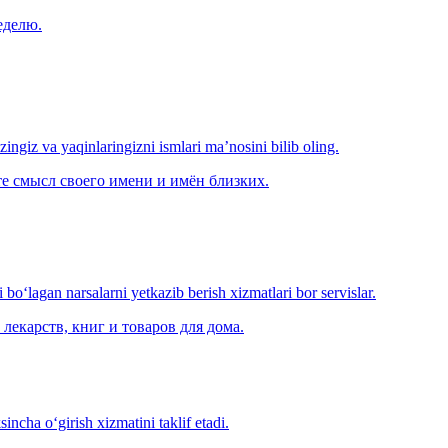
еделю.
‘zingiz va yaqinlaringizni ismlari ma’nosini bilib oling.
е смысл своего имени и имён близких.
o‘lagan narsalarni yetkazib berish xizmatlari bor servislar.
лекарств, книг и товаров для дома.
ncha o‘girish xizmatini taklif etadi.