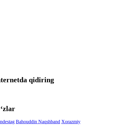
internetda qidiring
‘zlar
ndestag
Bahouddin Naqshband
Xorazmiy