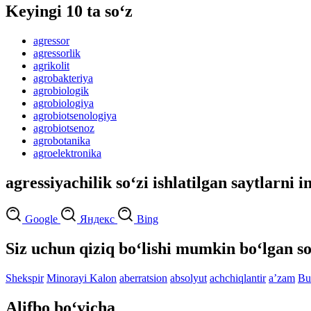
Keyingi 10 ta so‘z
agressor
agressorlik
agrikolit
agrobakteriya
agrobiologik
agrobiologiya
agrobiotsenologiya
agrobiotsenoz
agrobotanika
agroelektronika
agressiyachilik so‘zi ishlatilgan saytlarni 
Google
Яндекс
Bing
Siz uchun qiziq bo‘lishi mumkin bo‘lgan so
Shekspir
Minorayi Kalon
aberratsion
absolyut
achchiqlantir
aʼzam
Bu
Alifbo bo‘yicha