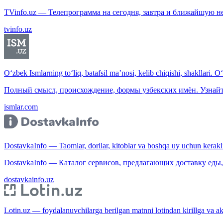
TVinfo.uz — Телепрограмма на сегодня, завтра и ближайшую н
tvinfo.uz
O‘zbek Ismlarning to‘liq, batafsil ma’nosi, kelib chiqishi, shakllari. O
Полный смысл, происхождение, формы узбекских имён. Узнайт
ismlar.com
DostavkaInfo — Taomlar, dorilar, kitoblar va boshqa uy uchun kerakli b
DostavkaInfo — Каталог сервисов, предлагающих доставку еды, 
dostavkainfo.uz
Lotin.uz — foydalanuvchilarga berilgan matnni lotindan kirillga va aksi