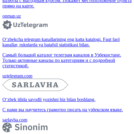
валюты с выгодным курсом. Покажет местоположение пункта
прямо на карте.
onmap.uz
O‘zbekcha telegram kanallarining eng katta katalogi. Faqt faol
kanallar, ruknlarda va batafsil statistikasi bilan.
Самый большой каталог телеграм каналов в Узбекистане.
Только активные каналы по категориям и с подробной
статистикой.
uztelegram.com
O‘zbek tilida savodli yozishni biz bilan boshlang.
С нами вы научитесь грамотно писать на узбекском языке.
sarlavha.com