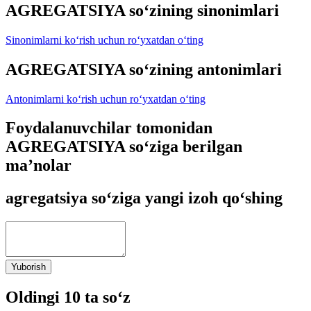
AGREGATSIYA so‘zining sinonimlari
Sinonimlarni ko‘rish uchun ro‘yxatdan o‘ting
AGREGATSIYA so‘zining antonimlari
Antonimlarni ko‘rish uchun ro‘yxatdan o‘ting
Foydalanuvchilar tomonidan
AGREGATSIYA so‘ziga berilgan
ma’nolar
agregatsiya so‘ziga yangi izoh qo‘shing
Yuborish
Oldingi 10 ta so‘z