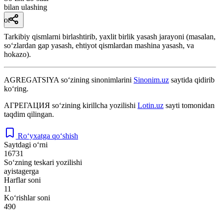
bilan ulashing
ot
Tarkibiy qismlarni birlashtirib, yaxlit birlik yasash jarayoni (masalan,
soʻzlardan gap yasash, ehtiyot qismlardan mashina yasash, va
hokazo).
AGREGATSIYA
so‘zining sinonimlarini
Sinonim.uz
saytida qidirib
ko‘ring.
АГРЕГАЦИЯ
so‘zining kirillcha yozilishi
Lotin.uz
sayti tomonidan
taqdim qilingan.
Ro‘yxatga qo‘shish
Saytdagi o‘rni
16731
So‘zning teskari yozilishi
ayistagerga
Harflar soni
11
Ko‘rishlar soni
490