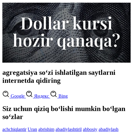
agregatsiya so‘zi ishlatilgan saytlarni
internetda qidiring
Google
Яндекс
Bing
Siz uchun qiziq bo‘lishi mumkin bo‘lgan
so‘zlar
achchiqlantir
Uran
abrishim
abadiylashtiril
abbosiy
abadiylash