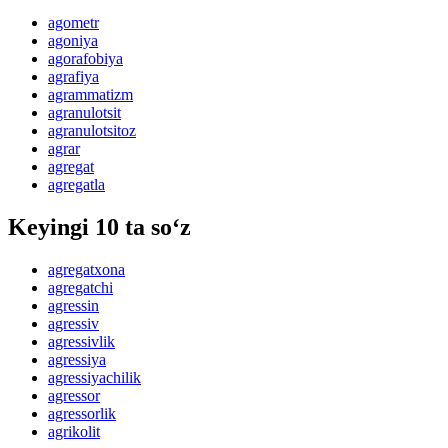
agometr
agoniya
agorafobiya
agrafiya
agrammatizm
agranulotsit
agranulotsitoz
agrar
agregat
agregatla
Keyingi 10 ta so‘z
agregatxona
agregatchi
agressin
agressiv
agressivlik
agressiya
agressiyachilik
agressor
agressorlik
agrikolit