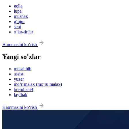
gella
lupa
mushak
g‘ujur
sent
o‘lar-tirilar
Hammasini ko‘rish
Yangi so'zlar
musahhih
assist
yuzer
mo‘r-malax (mo‘ru malax)
brend-shef
layfhak
Hammasini ko‘rish