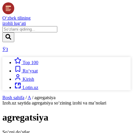
O‘zbek tilining
izohli lug‘ati
ЎЗ
Top 100
Ro‘yxat
Kirish
Lotin.uz
Bosh sahifa
/
A
/
agregatsiya
Izoh.uz
saytida
agregatsiya
so‘zining izohi va ma’nolari
agregatsiya
So‘zni do‘stlar