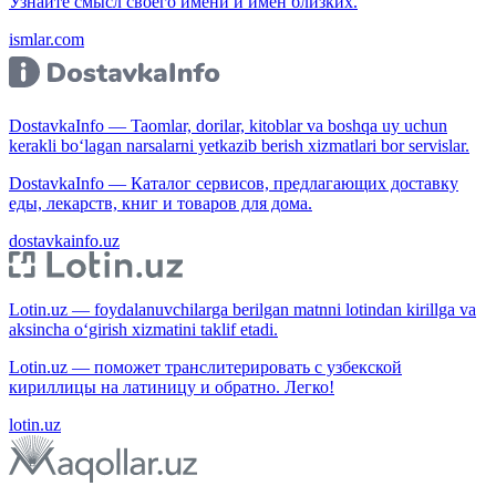
Узнайте смысл своего имени и имён близких.
ismlar.com
DostavkaInfo — Taomlar, dorilar, kitoblar va boshqa uy uchun
kerakli bo‘lagan narsalarni yetkazib berish xizmatlari bor servislar.
DostavkaInfo — Каталог сервисов, предлагающих доставку
еды, лекарств, книг и товаров для дома.
dostavkainfo.uz
Lotin.uz — foydalanuvchilarga berilgan matnni lotindan kirillga va
aksincha o‘girish xizmatini taklif etadi.
Lotin.uz — поможет транслитерировать с узбекской
кириллицы на латиницу и обратно. Легко!
lotin.uz