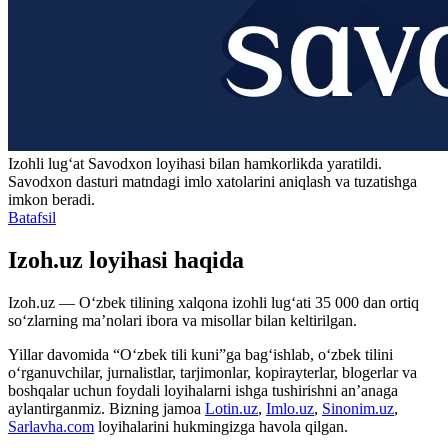
Izohli lugʻat
Savodxon
loyihasi bilan hamkorlikda yaratildi.
Savodxon dasturi matndagi imlo xatolarini aniqlash va tuzatishga
imkon beradi.
Batafsil
Izoh.uz loyihasi haqida
Izoh.uz — O‘zbek tilining xalqona izohli lug‘ati 35 000 dan ortiq
so‘zlarning ma’nolari ibora va misollar bilan keltirilgan.
Yillar davomida “O‘zbek tili kuni”ga bag‘ishlab, o‘zbek tilini
o‘rganuvchilar, jurnalistlar, tarjimonlar, kopirayterlar, blogerlar va
boshqalar uchun foydali loyihalarni ishga tushirishni an’anaga
aylantirganmiz. Bizning jamoa
Lotin.uz
,
Imlo.uz
,
Sinonim.uz
,
Sarlavha.com
loyihalarini hukmingizga havola qilgan.