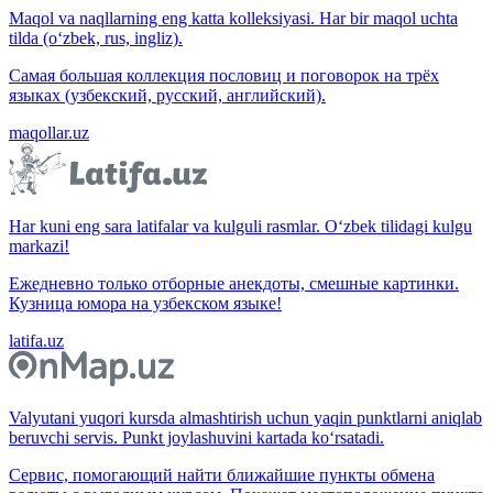
Maqol va naqllarning eng katta kolleksiyasi. Har bir maqol uchta
tilda (o‘zbek, rus, ingliz).
Самая большая коллекция пословиц и поговорок на трёх
языках (узбекский, русский, английский).
maqollar.uz
Har kuni eng sara latifalar va kulguli rasmlar. O‘zbek tilidagi kulgu
markazi!
Ежедневно только отборные анекдоты, смешные картинки.
Кузница юмора на узбекском языке!
latifa.uz
Valyutani yuqori kursda almashtirish uchun yaqin punktlarni aniqlab
beruvchi servis. Punkt joylashuvini kartada ko‘rsatadi.
Сервис, помогающий найти ближайшие пункты обмена