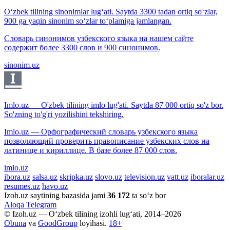
O‘zbek tilining sinonimlar lug‘ati. Saytda 3300 tadan ortiq so‘zlar,
900 ga yaqin sinonim so‘zlar to‘plamiga jamlangan.
Словарь синонимов узбекского языка на нашем сайте
содержит более 3300 слов и 900 синонимов.
sinonim.uz
Imlo.uz — O'zbek tilining imlo lug'ati. Saytda 87 000 ortiq so'z bor.
So'zning to'g'ri yozilishini tekshiring.
Imlo.uz — Орфографический словарь узбекского языка
позволяющий проверить правописание узбекских слов на
латинице и кириллице. В базе более 87 000 слов.
imlo.uz
ibora.uz
salsa.uz
skripka.uz
slovo.uz
television.uz
vatt.uz
iboralar.uz
resumes.uz
havo.uz
Izoh.uz saytining bazasida jami
36 172
ta so‘z bor
Aloqa
Telegram
© Izoh.uz — O‘zbek tilining izohli lug‘ati, 2014–2026
Obuna
va
GoodGroup
loyihasi.
18+