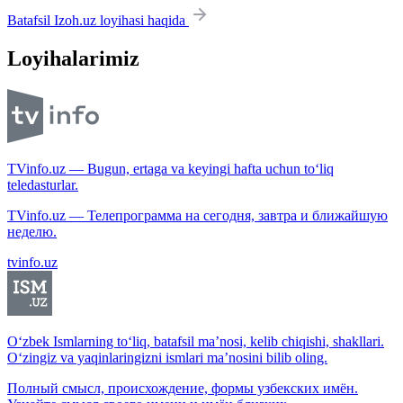
Batafsil Izoh.uz loyihasi haqida
Loyihalarimiz
TVinfo.uz — Bugun, ertaga va keyingi hafta uchun to‘liq
teledasturlar.
TVinfo.uz — Телепрограмма на сегодня, завтра и ближайшую
неделю.
tvinfo.uz
O‘zbek Ismlarning to‘liq, batafsil ma’nosi, kelib chiqishi, shakllari.
O‘zingiz va yaqinlaringizni ismlari ma’nosini bilib oling.
Полный смысл, происхождение, формы узбекских имён.