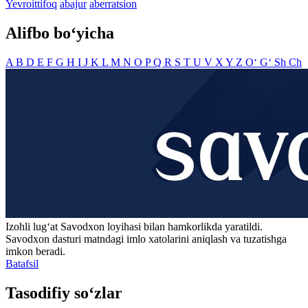
Yevroittifoq
abajur
aberratsion
Alifbo bo‘yicha
A
B
D
E
F
G
H
I
J
K
L
M
N
O
P
Q
R
S
T
U
V
X
Y
Z
O‘
G‘
Sh
Ch
Izohli lugʻat
Savodxon
loyihasi bilan hamkorlikda yaratildi.
Savodxon dasturi matndagi imlo xatolarini aniqlash va tuzatishga
imkon beradi.
Batafsil
Tasodifiy so‘zlar