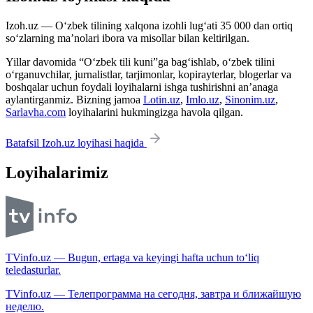
Izoh.uz — O‘zbek tilining xalqona izohli lug‘ati 35 000 dan ortiq
so‘zlarning ma’nolari ibora va misollar bilan keltirilgan.
Yillar davomida “O‘zbek tili kuni”ga bag‘ishlab, o‘zbek tilini
o‘rganuvchilar, jurnalistlar, tarjimonlar, kopirayterlar, blogerlar va
boshqalar uchun foydali loyihalarni ishga tushirishni an’anaga
aylantirganmiz. Bizning jamoa
Lotin.uz
,
Imlo.uz
,
Sinonim.uz
,
Sarlavha.com
loyihalarini hukmingizga havola qilgan.
Batafsil Izoh.uz loyihasi haqida
Loyihalarimiz
TVinfo.uz — Bugun, ertaga va keyingi hafta uchun to‘liq
teledasturlar.
TVinfo.uz — Телепрограмма на сегодня, завтра и ближайшую
неделю.