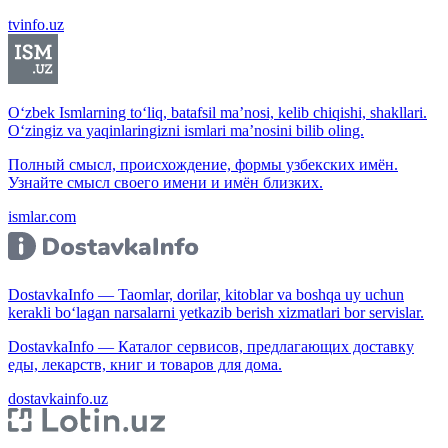
tvinfo.uz
O‘zbek Ismlarning to‘liq, batafsil ma’nosi, kelib chiqishi, shakllari.
O‘zingiz va yaqinlaringizni ismlari ma’nosini bilib oling.
Полный смысл, происхождение, формы узбекских имён.
Узнайте смысл своего имени и имён близких.
ismlar.com
DostavkaInfo — Taomlar, dorilar, kitoblar va boshqa uy uchun
kerakli bo‘lagan narsalarni yetkazib berish xizmatlari bor servislar.
DostavkaInfo — Каталог сервисов, предлагающих доставку
еды, лекарств, книг и товаров для дома.
dostavkainfo.uz