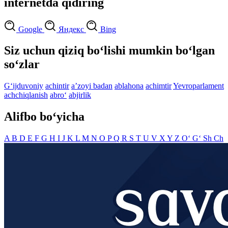
internetda qidiring
Google
Яндекс
Bing
Siz uchun qiziq bo‘lishi mumkin bo‘lgan
so‘zlar
G‘ijduvoniy
achintir
aʼzoyi badan
ablahona
achimtir
Yevroparlament
achchiqlanish
abro‘
abjirlik
Alifbo bo‘yicha
A
B
D
E
F
G
H
I
J
K
L
M
N
O
P
Q
R
S
T
U
V
X
Y
Z
O‘
G‘
Sh
Ch