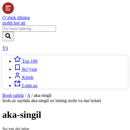
O‘zbek tilining
izohli lug‘ati
ЎЗ
Top 100
Ro‘yxat
Kirish
Lotin.uz
Bosh sahifa
/
A
/
aka-singil
Izoh.uz
saytida
aka-singil
so‘zining izohi va ma’nolari
aka-singil
So‘zni do‘stlar