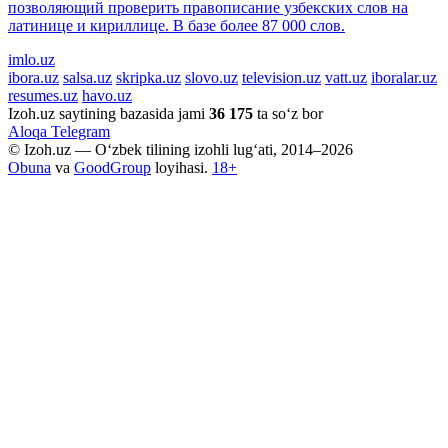
позволяющий проверить правописание узбекских слов на
латинице и кириллице. В базе более 87 000 слов.
imlo.uz
ibora.uz
salsa.uz
skripka.uz
slovo.uz
television.uz
vatt.uz
iboralar.uz
resumes.uz
havo.uz
Izoh.uz saytining bazasida jami
36 175
ta so‘z bor
Aloqa
Telegram
© Izoh.uz — O‘zbek tilining izohli lug‘ati, 2014–2026
Obuna
va
GoodGroup
loyihasi.
18+