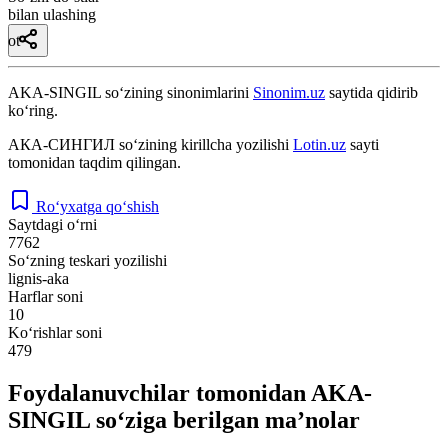
bilan ulashing
ot
AKA-SINGIL
so‘zining sinonimlarini
Sinonim.uz
saytida qidirib
ko‘ring.
АКА-СИНГИЛ
so‘zining kirillcha yozilishi
Lotin.uz
sayti
tomonidan taqdim qilingan.
Ro‘yxatga qo‘shish
Saytdagi o‘rni
7762
So‘zning teskari yozilishi
lignis-aka
Harflar soni
10
Ko‘rishlar soni
479
Foydalanuvchilar tomonidan AKA-
SINGIL so‘ziga berilgan ma’nolar