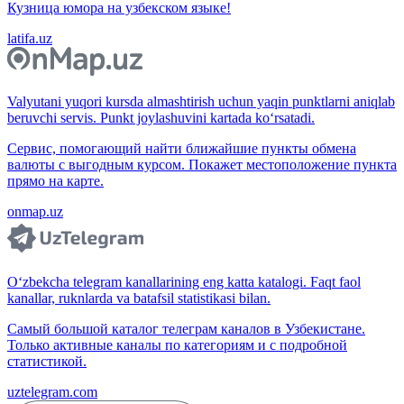
Кузница юмора на узбекском языке!
latifa.uz
Valyutani yuqori kursda almashtirish uchun yaqin punktlarni aniqlab
beruvchi servis. Punkt joylashuvini kartada ko‘rsatadi.
Сервис, помогающий найти ближайшие пункты обмена
валюты с выгодным курсом. Покажет местоположение пункта
прямо на карте.
onmap.uz
O‘zbekcha telegram kanallarining eng katta katalogi. Faqt faol
kanallar, ruknlarda va batafsil statistikasi bilan.
Самый большой каталог телеграм каналов в Узбекистане.
Только активные каналы по категориям и с подробной
статистикой.
uztelegram.com