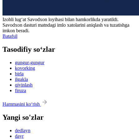
Izohli lugʻat
Savodxon
loyihasi bilan hamkorlikda yaratildi.
Savodxon dasturi matndagi imlo xatolarini aniqlash va tuzatishga
imkon beradi.
Batafsil
Tasodifiy so‘zlar
gungur-gungur
kovorking
birla
ilgakla
qiyinlash
firuza
Hammasini ko‘rish
Yangi so'zlar
dedlayn
dayr