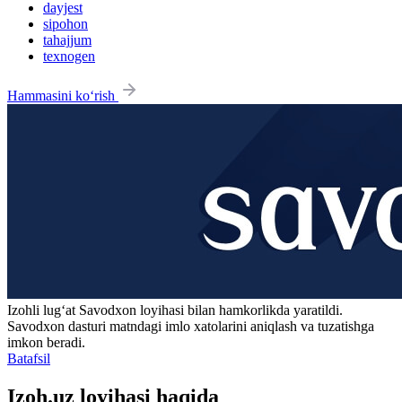
dayjest
sipohon
tahajjum
texnogen
Hammasini ko‘rish
Izohli lugʻat
Savodxon
loyihasi bilan hamkorlikda yaratildi.
Savodxon dasturi matndagi imlo xatolarini aniqlash va tuzatishga
imkon beradi.
Batafsil
Izoh.uz loyihasi haqida