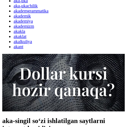
aka-uka
aka-ukachilik
akademgrammatika
akademik
akademiya
akademizm
akakla
akaklat
akalkuliya
akant
aka-singil so‘zi ishlatilgan saytlarni