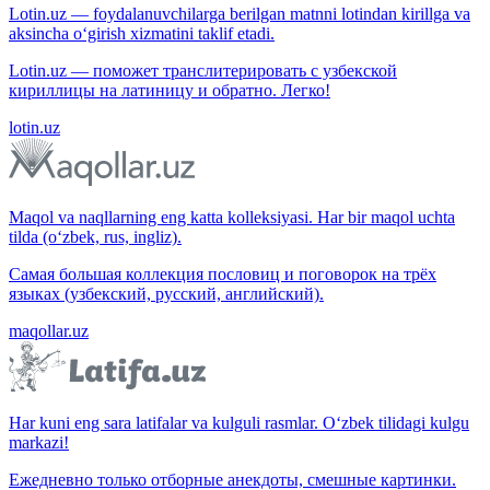
Lotin.uz — foydalanuvchilarga berilgan matnni lotindan kirillga va
aksincha o‘girish xizmatini taklif etadi.
Lotin.uz — поможет транслитерировать с узбекской
кириллицы на латиницу и обратно. Легко!
lotin.uz
Maqol va naqllarning eng katta kolleksiyasi. Har bir maqol uchta
tilda (o‘zbek, rus, ingliz).
Самая большая коллекция пословиц и поговорок на трёх
языках (узбекский, русский, английский).
maqollar.uz
Har kuni eng sara latifalar va kulguli rasmlar. O‘zbek tilidagi kulgu
markazi!
Ежедневно только отборные анекдоты, смешные картинки.