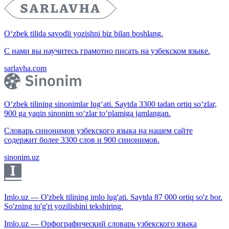
O‘zbek tilida savodli yozishni biz bilan boshlang.
С нами вы научитесь грамотно писать на узбекском языке.
sarlavha.com
O‘zbek tilining sinonimlar lug‘ati. Saytda 3300 tadan ortiq so‘zlar,
900 ga yaqin sinonim so‘zlar to‘plamiga jamlangan.
Словарь синонимов узбекского языка на нашем сайте
содержит более 3300 слов и 900 синонимов.
sinonim.uz
Imlo.uz — O'zbek tilining imlo lug'ati. Saytda 87 000 ortiq so'z bor.
So'zning to'g'ri yozilishini tekshiring.
Imlo.uz — Орфографический словарь узбекского языка