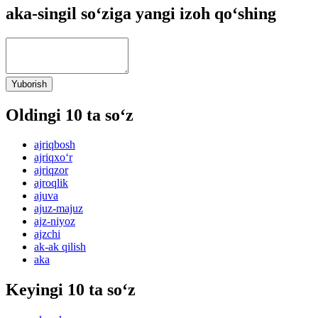
aka-singil so‘ziga yangi izoh qo‘shing
Yuborish
Oldingi 10 ta so‘z
ajriqbosh
ajriqxo‘r
ajriqzor
ajroqlik
ajuva
ajuz-majuz
ajz-niyoz
ajzchi
ak-ak qilish
aka
Keyingi 10 ta so‘z