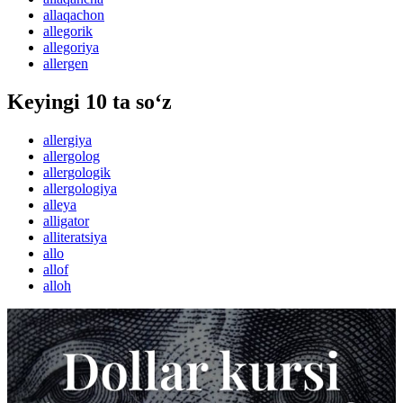
allaqachon
allegorik
allegoriya
allergen
Keyingi 10 ta so‘z
allergiya
allergolog
allergologik
allergologiya
alleya
alligator
alliteratsiya
allo
allof
alloh