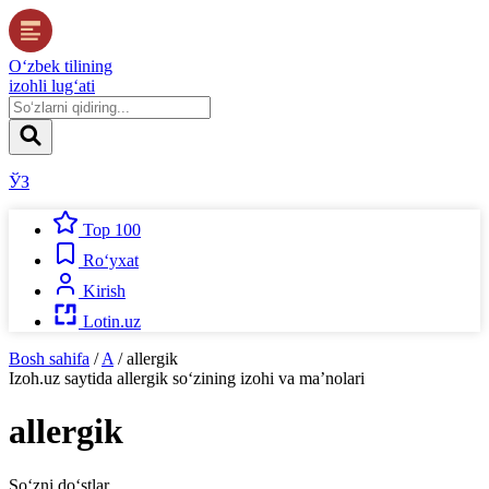
O‘zbek tilining
izohli lug‘ati
ЎЗ
Top 100
Ro‘yxat
Kirish
Lotin.uz
Bosh sahifa
/
A
/
allergik
Izoh.uz
saytida
allergik
so‘zining izohi va ma’nolari
allergik
So‘zni do‘stlar