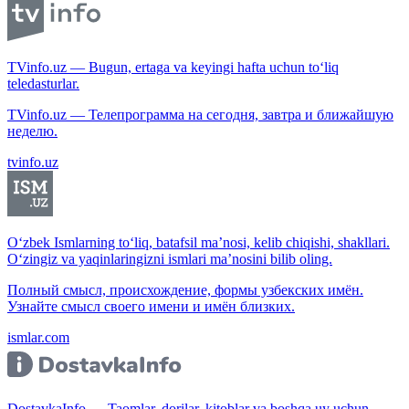
TVinfo.uz — Bugun, ertaga va keyingi hafta uchun to‘liq
teledasturlar.
TVinfo.uz — Телепрограмма на сегодня, завтра и ближайшую
неделю.
tvinfo.uz
O‘zbek Ismlarning to‘liq, batafsil ma’nosi, kelib chiqishi, shakllari.
O‘zingiz va yaqinlaringizni ismlari ma’nosini bilib oling.
Полный смысл, происхождение, формы узбекских имён.
Узнайте смысл своего имени и имён близких.
ismlar.com
DostavkaInfo — Taomlar, dorilar, kitoblar va boshqa uy uchun