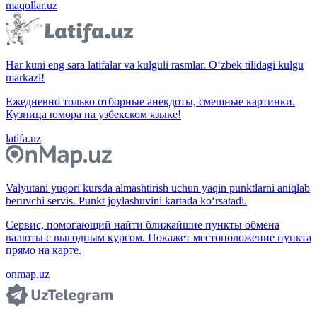
maqollar.uz
Har kuni eng sara latifalar va kulguli rasmlar. O‘zbek tilidagi kulgu
markazi!
Ежедневно только отборные анекдоты, смешные картинки.
Кузница юмора на узбекском языке!
latifa.uz
Valyutani yuqori kursda almashtirish uchun yaqin punktlarni aniqlab
beruvchi servis. Punkt joylashuvini kartada ko‘rsatadi.
Сервис, помогающий найти ближайшие пункты обмена
валюты с выгодным курсом. Покажет местоположение пункта
прямо на карте.
onmap.uz