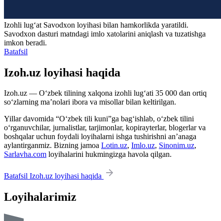
Izohli lugʻat
Savodxon
loyihasi bilan hamkorlikda yaratildi.
Savodxon dasturi matndagi imlo xatolarini aniqlash va tuzatishga
imkon beradi.
Batafsil
Izoh.uz loyihasi haqida
Izoh.uz — O‘zbek tilining xalqona izohli lug‘ati 35 000 dan ortiq
so‘zlarning ma’nolari ibora va misollar bilan keltirilgan.
Yillar davomida “O‘zbek tili kuni”ga bag‘ishlab, o‘zbek tilini
o‘rganuvchilar, jurnalistlar, tarjimonlar, kopirayterlar, blogerlar va
boshqalar uchun foydali loyihalarni ishga tushirishni an’anaga
aylantirganmiz. Bizning jamoa
Lotin.uz
,
Imlo.uz
,
Sinonim.uz
,
Sarlavha.com
loyihalarini hukmingizga havola qilgan.
Batafsil Izoh.uz loyihasi haqida
Loyihalarimiz