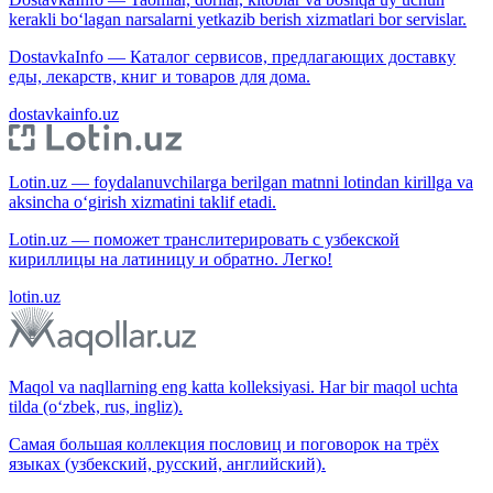
kerakli bo‘lagan narsalarni yetkazib berish xizmatlari bor servislar.
DostavkaInfo — Каталог сервисов, предлагающих доставку
еды, лекарств, книг и товаров для дома.
dostavkainfo.uz
Lotin.uz — foydalanuvchilarga berilgan matnni lotindan kirillga va
aksincha o‘girish xizmatini taklif etadi.
Lotin.uz — поможет транслитерировать с узбекской
кириллицы на латиницу и обратно. Легко!
lotin.uz
Maqol va naqllarning eng katta kolleksiyasi. Har bir maqol uchta
tilda (o‘zbek, rus, ingliz).
Самая большая коллекция пословиц и поговорок на трёх
языках (узбекский, русский, английский).