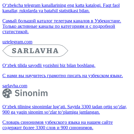
O‘zbekcha telegram kanallarining eng katta katalogi. Faqt faol
kanallar, ruknlarda va batafsil statistikasi bilan.
Самый большой каталог телеграм каналов в Узбекистане.
Только активные каналы по категориям и с подробной
статистикой.
uztelegram.com
O‘zbek tilida savodli yozishni biz bilan boshlang.
С нами вы научитесь грамотно писать на узбекском языке.
sarlavha.com
O‘zbek tilining sinonimlar lug‘ati. Saytda 3300 tadan ortiq so‘zlar,
900 ga yaqin sinonim so‘zlar to‘plamiga jamlangan.
Словарь синонимов узбекского языка на нашем сайте
содержит более 3300 слов и 900 синонимов.