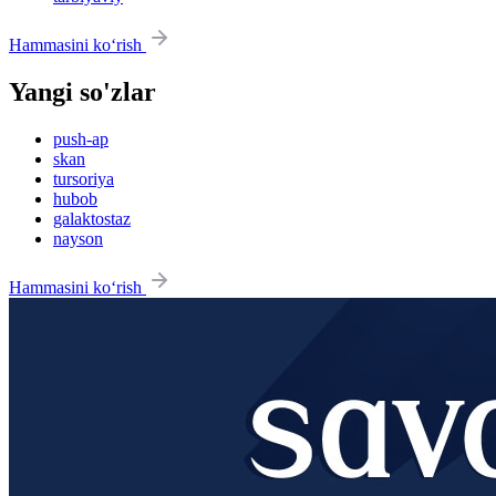
Hammasini ko‘rish
Yangi so'zlar
push-ap
skan
tursoriya
hubob
galaktostaz
nayson
Hammasini ko‘rish