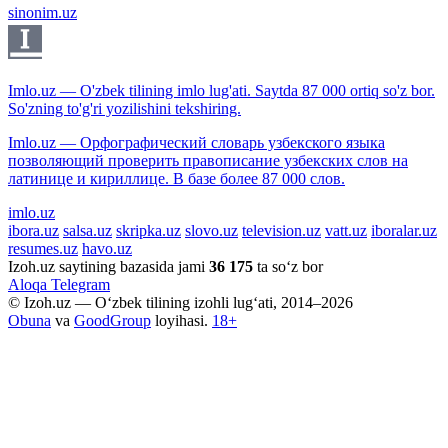
sinonim.uz
Imlo.uz — O'zbek tilining imlo lug'ati. Saytda 87 000 ortiq so'z bor.
So'zning to'g'ri yozilishini tekshiring.
Imlo.uz — Орфографический словарь узбекского языка
позволяющий проверить правописание узбекских слов на
латинице и кириллице. В базе более 87 000 слов.
imlo.uz
ibora.uz
salsa.uz
skripka.uz
slovo.uz
television.uz
vatt.uz
iboralar.uz
resumes.uz
havo.uz
Izoh.uz saytining bazasida jami
36 175
ta so‘z bor
Aloqa
Telegram
© Izoh.uz — O‘zbek tilining izohli lug‘ati, 2014–2026
Obuna
va
GoodGroup
loyihasi.
18+