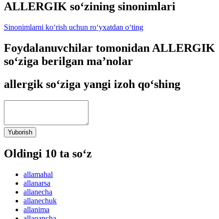
ALLERGIK so‘zining sinonimlari
Sinonimlarni ko‘rish uchun ro‘yxatdan o‘ting
Foydalanuvchilar tomonidan ALLERGIK
so‘ziga berilgan ma’nolar
allergik so‘ziga yangi izoh qo‘shing
Yuborish
Oldingi 10 ta so‘z
allamahal
allanarsa
allanecha
allanechuk
allanima
allaqancha