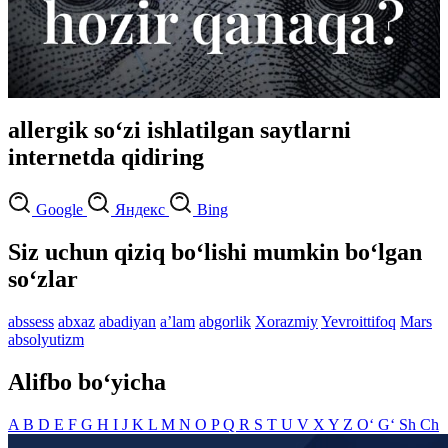
allergik so‘zi ishlatilgan saytlarni
internetda qidiring
Google
Яндекс
Bing
Siz uchun qiziq bo‘lishi mumkin bo‘lgan
so‘zlar
abssess
abxaz
abadiyan
aʼlam
abgorlik
Xorazmiy
Yevroittifoq
Mars
absolyutizm
Alifbo bo‘yicha
A
B
D
E
F
G
H
I
J
K
L
M
N
O
P
Q
R
S
T
U
V
X
Y
Z
O‘
G‘
Sh
Ch