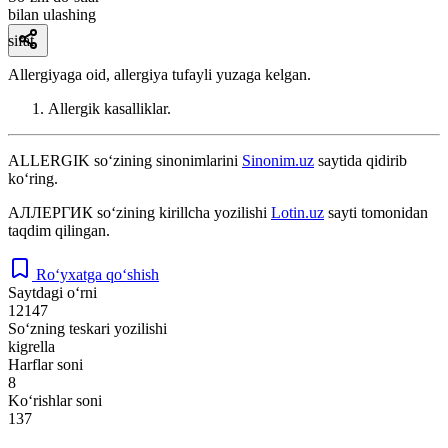
bilan ulashing
sifat
Allergiyaga oid, allergiya tufayli yuzaga kelgan.
Allergik kasalliklar.
ALLERGIK
so‘zining sinonimlarini
Sinonim.uz
saytida qidirib
ko‘ring.
АЛЛЕРГИК
so‘zining kirillcha yozilishi
Lotin.uz
sayti tomonidan
taqdim qilingan.
Ro‘yxatga qo‘shish
Saytdagi o‘rni
12147
So‘zning teskari yozilishi
kigrella
Harflar soni
8
Ko‘rishlar soni
137