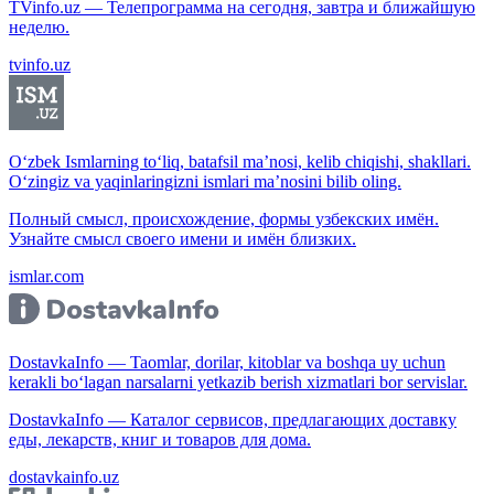
TVinfo.uz — Телепрограмма на сегодня, завтра и ближайшую
неделю.
tvinfo.uz
O‘zbek Ismlarning to‘liq, batafsil ma’nosi, kelib chiqishi, shakllari.
O‘zingiz va yaqinlaringizni ismlari ma’nosini bilib oling.
Полный смысл, происхождение, формы узбекских имён.
Узнайте смысл своего имени и имён близких.
ismlar.com
DostavkaInfo — Taomlar, dorilar, kitoblar va boshqa uy uchun
kerakli bo‘lagan narsalarni yetkazib berish xizmatlari bor servislar.
DostavkaInfo — Каталог сервисов, предлагающих доставку
еды, лекарств, книг и товаров для дома.
dostavkainfo.uz