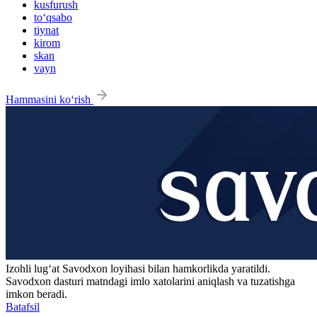
kusfurush
to‘qsabo
tiynat
kirom
skan
vayn
Hammasini ko‘rish
Izohli lugʻat
Savodxon
loyihasi bilan hamkorlikda yaratildi.
Savodxon dasturi matndagi imlo xatolarini aniqlash va tuzatishga
imkon beradi.
Batafsil