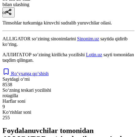
bilan ulashing
ot
Timsohlar turkumiga kiruvchi sudralib yuruvchilar oilasi.
ALLIGATOR
so‘zining sinonimlarini
Sinonim.uz
saytida qidirib
ko‘ring.
АЛЛИГАТОР
so‘zining kirillcha yozilishi
Lotin.uz
sayti tomonidan
taqdim qilingan.
Ro‘yxatga qo‘shish
Saytdagi o‘rni
8538
So‘zning teskari yozilishi
rotagilla
Harflar soni
9
Ko‘rishlar soni
255
Foydalanuvchilar tomonidan