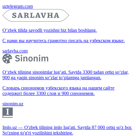
uztelegram.com
O‘zbek tilida savodli yozishni biz bilan boshlang.
С нами вы научитесь грамотно писать на узбекском языке.
sarlavha.com
O‘zbek tilining sinonimlar lug‘ati. Saytda 3300 tadan ortiq so‘zlar,
900 ga yaqin sinonim so‘zlar to‘plamiga jamlangan.
Словарь синонимов узбекского языка на нашем сайте
содержит более 3300 слов и 900 синонимов.
sinonim.uz
Imlo.uz — O'zbek tilining imlo lug'ati. Saytda 87 000 ortiq so'z bor.
So'zning to'g'ri yozilishini tekshiring.