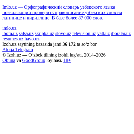
Imlo.uz — Орфографический словарь узбекского языка
позволяющий проверить правописание узбекских слов на
латинице и кириллице. В базе более 87 000 слов.
imlo.uz
ibora.uz
salsa.uz
skripka.uz
slovo.uz
television.uz
vatt.uz
iboralar.uz
resumes.uz
havo.uz
Izoh.uz saytining bazasida jami
36 172
ta so‘z bor
Aloqa
Telegram
© Izoh.uz — O‘zbek tilining izohli lug‘ati, 2014–2026
Obuna
va
GoodGroup
loyihasi.
18+