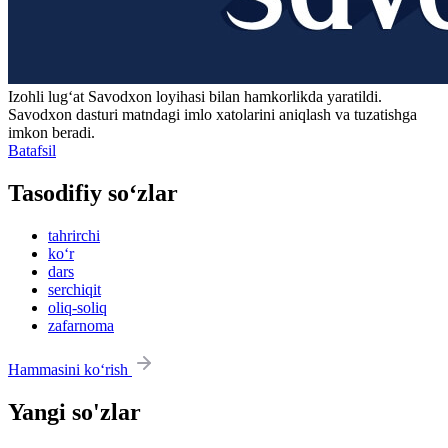
Izohli lugʻat
Savodxon
loyihasi bilan hamkorlikda yaratildi.
Savodxon dasturi matndagi imlo xatolarini aniqlash va tuzatishga
imkon beradi.
Batafsil
Tasodifiy so‘zlar
tahrirchi
ko‘r
dars
serchiqit
oliq-soliq
zafarnoma
Hammasini ko‘rish
Yangi so'zlar