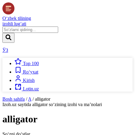
O‘zbek tilining
izohli lug‘ati
ЎЗ
Top 100
Ro‘yxat
Kirish
Lotin.uz
Bosh sahifa
/
A
/
alligator
Izoh.uz
saytida
alligator
so‘zining izohi va ma’nolari
alligator
So‘zni do‘stlar