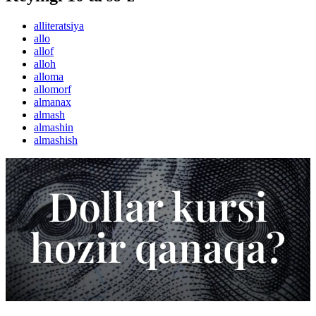
alliteratsiya
allo
allof
alloh
alloma
allomorf
almanax
almash
almashin
almashish