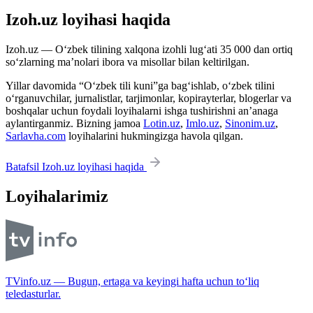
Izoh.uz loyihasi haqida
Izoh.uz — O‘zbek tilining xalqona izohli lug‘ati 35 000 dan ortiq
so‘zlarning ma’nolari ibora va misollar bilan keltirilgan.
Yillar davomida “O‘zbek tili kuni”ga bag‘ishlab, o‘zbek tilini
o‘rganuvchilar, jurnalistlar, tarjimonlar, kopirayterlar, blogerlar va
boshqalar uchun foydali loyihalarni ishga tushirishni an’anaga
aylantirganmiz. Bizning jamoa
Lotin.uz
,
Imlo.uz
,
Sinonim.uz
,
Sarlavha.com
loyihalarini hukmingizga havola qilgan.
Batafsil Izoh.uz loyihasi haqida
Loyihalarimiz
TVinfo.uz — Bugun, ertaga va keyingi hafta uchun to‘liq
teledasturlar.