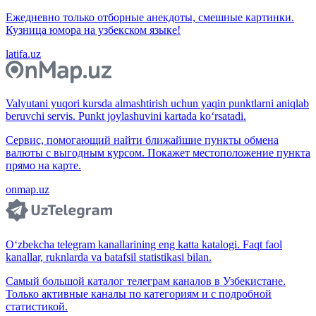
Ежедневно только отборные анекдоты, смешные картинки.
Кузница юмора на узбекском языке!
latifa.uz
Valyutani yuqori kursda almashtirish uchun yaqin punktlarni aniqlab
beruvchi servis. Punkt joylashuvini kartada ko‘rsatadi.
Сервис, помогающий найти ближайшие пункты обмена
валюты с выгодным курсом. Покажет местоположение пункта
прямо на карте.
onmap.uz
O‘zbekcha telegram kanallarining eng katta katalogi. Faqt faol
kanallar, ruknlarda va batafsil statistikasi bilan.
Самый большой каталог телеграм каналов в Узбекистане.
Только активные каналы по категориям и с подробной
статистикой.