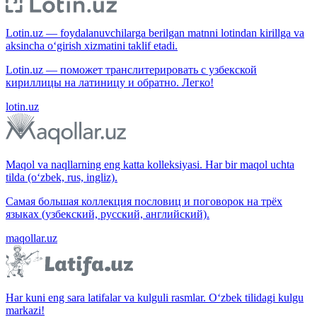
Lotin.uz — foydalanuvchilarga berilgan matnni lotindan kirillga va
aksincha o‘girish xizmatini taklif etadi.
Lotin.uz — поможет транслитерировать с узбекской
кириллицы на латиницу и обратно. Легко!
lotin.uz
Maqol va naqllarning eng katta kolleksiyasi. Har bir maqol uchta
tilda (o‘zbek, rus, ingliz).
Самая большая коллекция пословиц и поговорок на трёх
языках (узбекский, русский, английский).
maqollar.uz
Har kuni eng sara latifalar va kulguli rasmlar. O‘zbek tilidagi kulgu
markazi!