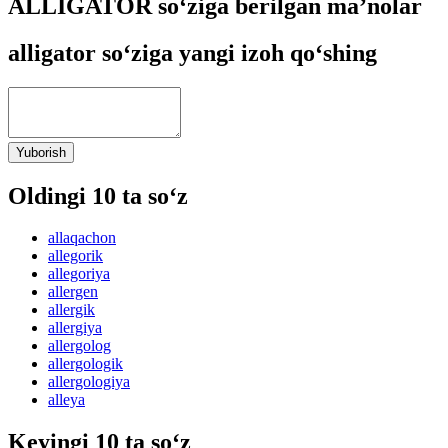
ALLIGATOR so‘ziga berilgan ma’nolar
alligator so‘ziga yangi izoh qo‘shing
Yuborish
Oldingi 10 ta so‘z
allaqachon
allegorik
allegoriya
allergen
allergik
allergiya
allergolog
allergologik
allergologiya
alleya
Keyingi 10 ta so‘z