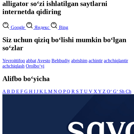
alligator so‘zi ishlatilgan saytlarni
internetda qidiring
Google
Яндекс
Bing
Siz uchun qiziq bo‘lishi mumkin bo‘lgan
so‘zlar
Yevroittifoq
abbat
Avesto
Behbudiy
abrishim
achintir
achchiqlantir
achchiqlash
Orolbo‘yi
Alifbo bo‘yicha
A
B
D
E
F
G
H
I
J
K
L
M
N
O
P
Q
R
S
T
U
V
X
Y
Z
O‘
G‘
Sh
Ch