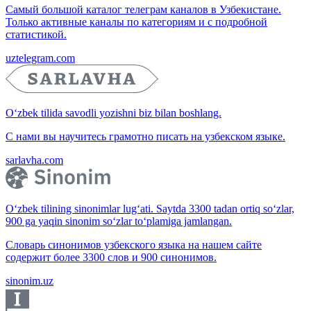
Самый большой каталог телеграм каналов в Узбекистане.
Только активные каналы по категориям и с подробной
статистикой.
uztelegram.com
O‘zbek tilida savodli yozishni biz bilan boshlang.
С нами вы научитесь грамотно писать на узбекском языке.
sarlavha.com
O‘zbek tilining sinonimlar lug‘ati. Saytda 3300 tadan ortiq so‘zlar,
900 ga yaqin sinonim so‘zlar to‘plamiga jamlangan.
Словарь синонимов узбекского языка на нашем сайте
содержит более 3300 слов и 900 синонимов.
sinonim.uz