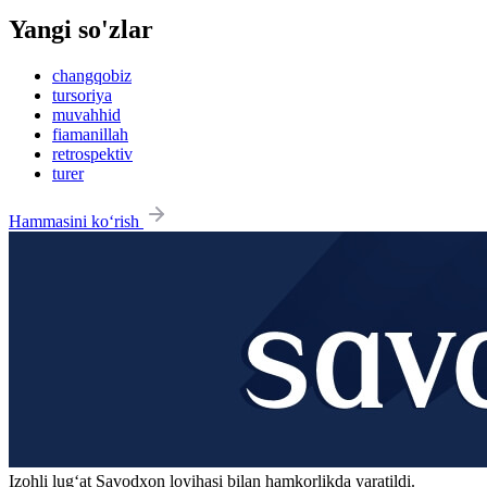
Yangi so'zlar
changqobiz
tursoriya
muvahhid
fiamanillah
retrospektiv
turer
Hammasini ko‘rish
Izohli lugʻat
Savodxon
loyihasi bilan hamkorlikda yaratildi.