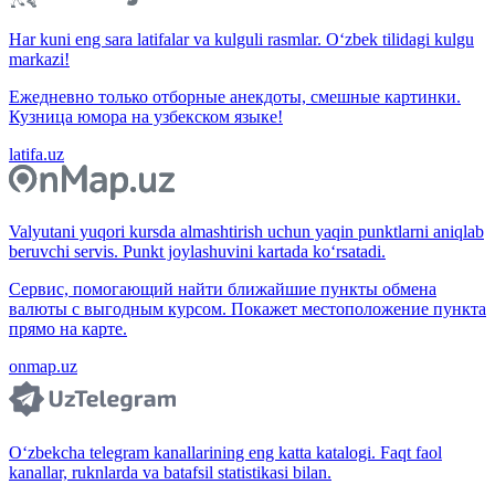
Har kuni eng sara latifalar va kulguli rasmlar. O‘zbek tilidagi kulgu
markazi!
Ежедневно только отборные анекдоты, смешные картинки.
Кузница юмора на узбекском языке!
latifa.uz
Valyutani yuqori kursda almashtirish uchun yaqin punktlarni aniqlab
beruvchi servis. Punkt joylashuvini kartada ko‘rsatadi.
Сервис, помогающий найти ближайшие пункты обмена
валюты с выгодным курсом. Покажет местоположение пункта
прямо на карте.
onmap.uz
O‘zbekcha telegram kanallarining eng katta katalogi. Faqt faol
kanallar, ruknlarda va batafsil statistikasi bilan.