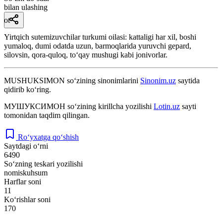
bilan ulashing
ot
Yirtqich sutemizuvchilar turkumi oilasi: kattaligi har xil, boshi
yumaloq, dumi odatda uzun, barmoqlarida yuruvchi gepard,
silovsin, qora-quloq, toʻqay mushugi kabi jonivorlar.
MUSHUKSIMON
so‘zining sinonimlarini
Sinonim.uz
saytida
qidirib ko‘ring.
МУШУКСИМОН
so‘zining kirillcha yozilishi
Lotin.uz
sayti
tomonidan taqdim qilingan.
Ro‘yxatga qo‘shish
Saytdagi o‘rni
6490
So‘zning teskari yozilishi
nomiskuhsum
Harflar soni
11
Ko‘rishlar soni
170