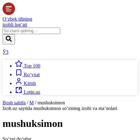
O‘zbek tilining
izohli lug‘ati
ЎЗ
Top 100
Ro‘yxat
Kirish
Lotin.uz
Bosh sahifa
/
M
/
mushuksimon
Izoh.uz
saytida
mushuksimon
so‘zining izohi va ma’nolari
mushuksimon
So‘zni do‘stlar