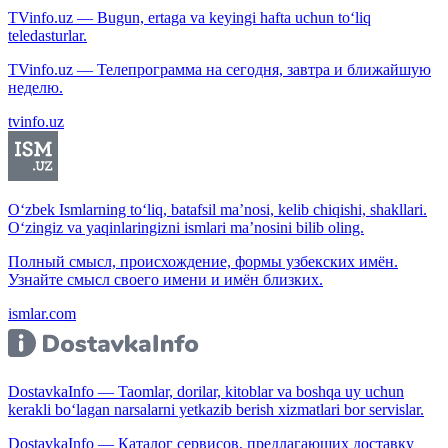
TVinfo.uz — Bugun, ertaga va keyingi hafta uchun to‘liq
teledasturlar.
TVinfo.uz — Телепрограмма на сегодня, завтра и ближайшую
неделю.
tvinfo.uz
O‘zbek Ismlarning to‘liq, batafsil ma’nosi, kelib chiqishi, shakllari.
O‘zingiz va yaqinlaringizni ismlari ma’nosini bilib oling.
Полный смысл, происхождение, формы узбекских имён.
Узнайте смысл своего имени и имён близких.
ismlar.com
DostavkaInfo — Taomlar, dorilar, kitoblar va boshqa uy uchun
kerakli bo‘lagan narsalarni yetkazib berish xizmatlari bor servislar.
DostavkaInfo — Каталог сервисов, предлагающих доставку