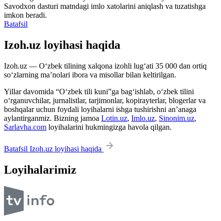
Savodxon dasturi matndagi imlo xatolarini aniqlash va tuzatishga
imkon beradi.
Batafsil
Izoh.uz loyihasi haqida
Izoh.uz — O‘zbek tilining xalqona izohli lug‘ati 35 000 dan ortiq
so‘zlarning ma’nolari ibora va misollar bilan keltirilgan.
Yillar davomida “O‘zbek tili kuni”ga bag‘ishlab, o‘zbek tilini
o‘rganuvchilar, jurnalistlar, tarjimonlar, kopirayterlar, blogerlar va
boshqalar uchun foydali loyihalarni ishga tushirishni an’anaga
aylantirganmiz. Bizning jamoa
Lotin.uz
,
Imlo.uz
,
Sinonim.uz
,
Sarlavha.com
loyihalarini hukmingizga havola qilgan.
Batafsil Izoh.uz loyihasi haqida
Loyihalarimiz