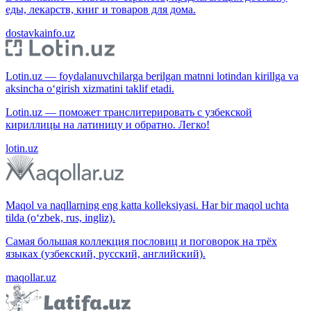
еды, лекарств, книг и товаров для дома.
dostavkainfo.uz
Lotin.uz — foydalanuvchilarga berilgan matnni lotindan kirillga va
aksincha o‘girish xizmatini taklif etadi.
Lotin.uz — поможет транслитерировать с узбекской
кириллицы на латиницу и обратно. Легко!
lotin.uz
Maqol va naqllarning eng katta kolleksiyasi. Har bir maqol uchta
tilda (o‘zbek, rus, ingliz).
Самая большая коллекция пословиц и поговорок на трёх
языках (узбекский, русский, английский).
maqollar.uz