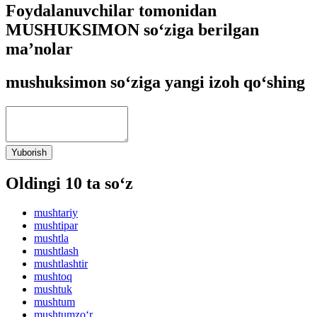
Foydalanuvchilar tomonidan
MUSHUKSIMON so‘ziga berilgan
ma’nolar
mushuksimon so‘ziga yangi izoh qo‘shing
Yuborish
Oldingi 10 ta so‘z
mushtariy
mushtipar
mushtla
mushtlash
mushtlashtir
mushtoq
mushtuk
mushtum
mushtumzo‘r