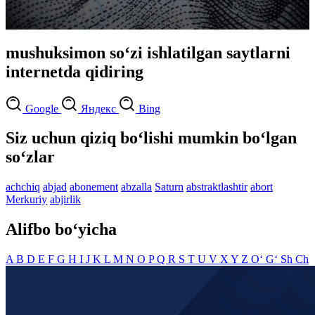
mushuksimon so‘zi ishlatilgan saytlarni
internetda qidiring
Google
Яндекс
Bing
Siz uchun qiziq bo‘lishi mumkin bo‘lgan
so‘zlar
achchiq
abjad
abonement
abzalla
Saturn
abstraktlashtir
abort
Merkuriy
abjirlik
Alifbo bo‘yicha
A
B
D
E
F
G
H
I
J
K
L
M
N
O
P
Q
R
S
T
U
V
X
Y
Z
O‘
G‘
Sh
Ch