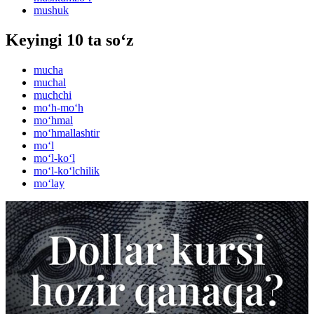
mushuk
Keyingi 10 ta so‘z
mucha
muchal
muchchi
mo‘h-mo‘h
mo‘hmal
mo‘hmallashtir
mo‘l
mo‘l-ko‘l
mo‘l-ko‘lchilik
mo‘lay