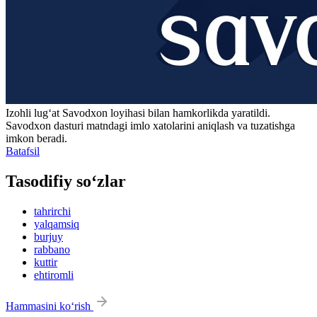
Izohli lugʻat
Savodxon
loyihasi bilan hamkorlikda yaratildi.
Savodxon dasturi matndagi imlo xatolarini aniqlash va tuzatishga
imkon beradi.
Batafsil
Tasodifiy so‘zlar
tahrirchi
yalqamsiq
burjuy
rabbano
kuttir
ehtiromli
Hammasini ko‘rish