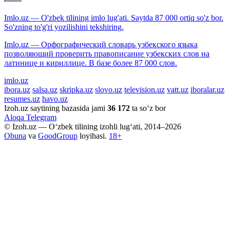
Imlo.uz — O'zbek tilining imlo lug'ati. Saytda 87 000 ortiq so'z bor.
So'zning to'g'ri yozilishini tekshiring.
Imlo.uz — Орфографический словарь узбекского языка
позволяющий проверить правописание узбекских слов на
латинице и кириллице. В базе более 87 000 слов.
imlo.uz
ibora.uz
salsa.uz
skripka.uz
slovo.uz
television.uz
vatt.uz
iboralar.uz
resumes.uz
havo.uz
Izoh.uz saytining bazasida jami
36 172
ta so‘z bor
Aloqa
Telegram
© Izoh.uz — O‘zbek tilining izohli lug‘ati, 2014–2026
Obuna
va
GoodGroup
loyihasi.
18+