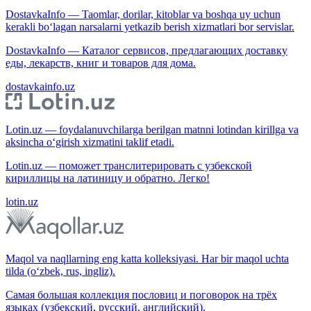
DostavkaInfo — Taomlar, dorilar, kitoblar va boshqa uy uchun
kerakli bo‘lagan narsalarni yetkazib berish xizmatlari bor servislar.
DostavkaInfo — Каталог сервисов, предлагающих доставку
еды, лекарств, книг и товаров для дома.
dostavkainfo.uz
Lotin.uz — foydalanuvchilarga berilgan matnni lotindan kirillga va
aksincha o‘girish xizmatini taklif etadi.
Lotin.uz — поможет транслитерировать с узбекской
кириллицы на латиницу и обратно. Легко!
lotin.uz
Maqol va naqllarning eng katta kolleksiyasi. Har bir maqol uchta
tilda (o‘zbek, rus, ingliz).
Самая большая коллекция пословиц и поговорок на трёх
языках (узбекский, русский, английский).