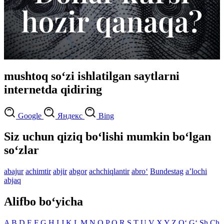
mushtoq so‘zi ishlatilgan saytlarni
internetda qidiring
Google
Яндекс
Bing
Siz uchun qiziq bo‘lishi mumkin bo‘lgan
so‘zlar
abajur
achimtir
abjir
abgor
achchiqlantir
abro‘
Bundestag
aʼlochi
abjaq
Alifbo bo‘yicha
A
B
D
E
F
G
H
I
J
K
L
M
N
O
P
Q
R
S
T
U
V
X
Y
Z
O‘
G‘
Sh
Ch