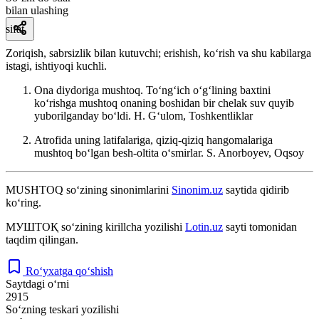
bilan ulashing
sifat
Zoriqish, sabrsizlik bilan kutuvchi; erishish, koʻrish va shu kabilarga
istagi, ishtiyoqi kuchli.
Ona diydoriga mushtoq. Toʻngʻich oʻgʻlining baxtini
koʻrishga mushtoq onaning boshidan bir chelak suv quyib
yuborilganday boʻldi.
H. Gʻulom, Toshkentliklar
Atrofida uning latifalariga, qiziq-qiziq hangomalariga
mushtoq boʻlgan besh-oltita oʻsmirlar.
S. Anorboyev, Oqsoy
MUSHTOQ
so‘zining sinonimlarini
Sinonim.uz
saytida qidirib
ko‘ring.
МУШТОҚ
so‘zining kirillcha yozilishi
Lotin.uz
sayti tomonidan
taqdim qilingan.
Ro‘yxatga qo‘shish
Saytdagi o‘rni
2915
So‘zning teskari yozilishi