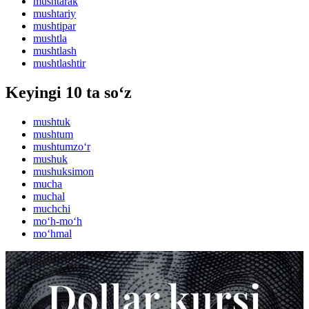
mushtarak
mushtariy
mushtipar
mushtla
mushtlash
mushtlashtir
Keyingi 10 ta so‘z
mushtuk
mushtum
mushtumzo‘r
mushuk
mushuksimon
mucha
muchal
muchchi
mo‘h-mo‘h
mo‘hmal