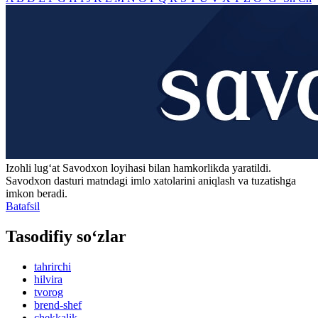
Izohli lugʻat
Savodxon
loyihasi bilan hamkorlikda yaratildi.
Savodxon dasturi matndagi imlo xatolarini aniqlash va tuzatishga
imkon beradi.
Batafsil
Tasodifiy so‘zlar
tahrirchi
hilvira
tvorog
brend-shef
chekkalik