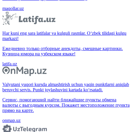
maqollar.uz
Har kuni eng sara latifalar va kulguli rasmlar. O‘zbek tilidagi kulgu
markazi!
Ежедневно только отборные анекдоты, смешные картинки.
Кузница юмора на узбекском языке!
latifa.uz
Valyutani yuqori kursda almashtirish uchun yaqin punktlarni aniqlab
beruvchi servis. Punkt joylashuvini kartada ko‘rsatadi.
Сервис, помогающий найти ближайшие пункты обмена
валюты с выгодным курсом. Покажет местоположение пункта
прямо на карте.
onmap.uz