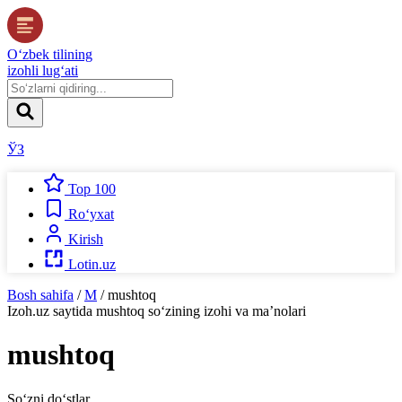
O‘zbek tilining
izohli lug‘ati
ЎЗ
Top 100
Ro‘yxat
Kirish
Lotin.uz
Bosh sahifa
/
M
/
mushtoq
Izoh.uz
saytida
mushtoq
so‘zining izohi va ma’nolari
mushtoq
So‘zni do‘stlar