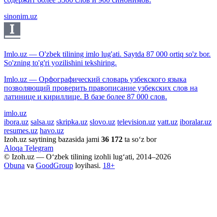
sinonim.uz
Imlo.uz — O'zbek tilining imlo lug'ati. Saytda 87 000 ortiq so'z bor.
So'zning to'g'ri yozilishini tekshiring.
Imlo.uz — Орфографический словарь узбекского языка
позволяющий проверить правописание узбекских слов на
латинице и кириллице. В базе более 87 000 слов.
imlo.uz
ibora.uz
salsa.uz
skripka.uz
slovo.uz
television.uz
vatt.uz
iboralar.uz
resumes.uz
havo.uz
Izoh.uz saytining bazasida jami
36 172
ta so‘z bor
Aloqa
Telegram
© Izoh.uz — O‘zbek tilining izohli lug‘ati, 2014–2026
Obuna
va
GoodGroup
loyihasi.
18+