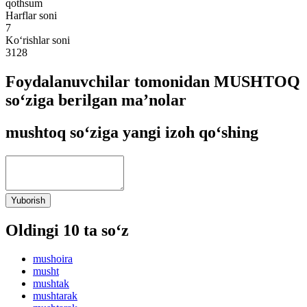
qothsum
Harflar soni
7
Ko‘rishlar soni
3128
Foydalanuvchilar tomonidan MUSHTOQ
so‘ziga berilgan ma’nolar
mushtoq so‘ziga yangi izoh qo‘shing
Yuborish
Oldingi 10 ta so‘z
mushoira
musht
mushtak
mushtarak