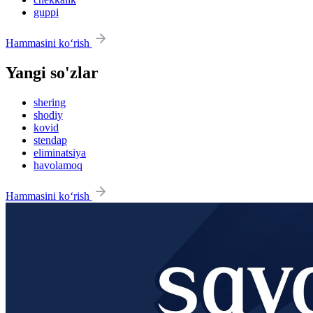
guppi
Hammasini ko‘rish
Yangi so'zlar
shering
shodiy
kovid
stendap
eliminatsiya
havolamoq
Hammasini ko‘rish