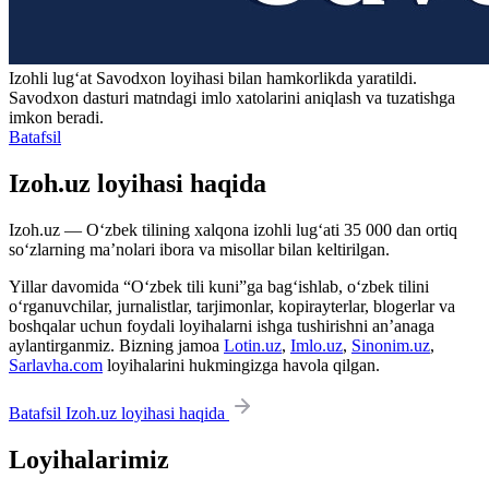
Izohli lugʻat
Savodxon
loyihasi bilan hamkorlikda yaratildi.
Savodxon dasturi matndagi imlo xatolarini aniqlash va tuzatishga
imkon beradi.
Batafsil
Izoh.uz loyihasi haqida
Izoh.uz — O‘zbek tilining xalqona izohli lug‘ati 35 000 dan ortiq
so‘zlarning ma’nolari ibora va misollar bilan keltirilgan.
Yillar davomida “O‘zbek tili kuni”ga bag‘ishlab, o‘zbek tilini
o‘rganuvchilar, jurnalistlar, tarjimonlar, kopirayterlar, blogerlar va
boshqalar uchun foydali loyihalarni ishga tushirishni an’anaga
aylantirganmiz. Bizning jamoa
Lotin.uz
,
Imlo.uz
,
Sinonim.uz
,
Sarlavha.com
loyihalarini hukmingizga havola qilgan.
Batafsil Izoh.uz loyihasi haqida
Loyihalarimiz