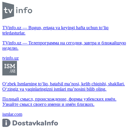
TVinfo.uz — Bugun, ertaga va keyingi hafta uchun to‘liq
teledasturlar.
TVinfo.uz — Телепрограмма на сегодня, завтра и ближайшую
неделю.
tvinfo.uz
O‘zbek Ismlarning to‘liq, batafsil ma’nosi, kelib chiqishi, shakllari.
O‘zingiz va yaqinlaringizni ismlari ma’nosini bilib oling.
Полный смысл, происхождение, формы узбекских имён.
Узнайте смысл своего имени и имён близких.
ismlar.com