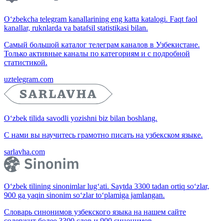
O‘zbekcha telegram kanallarining eng katta katalogi. Faqt faol
kanallar, ruknlarda va batafsil statistikasi bilan.
Самый большой каталог телеграм каналов в Узбекистане.
Только активные каналы по категориям и с подробной
статистикой.
uztelegram.com
O‘zbek tilida savodli yozishni biz bilan boshlang.
С нами вы научитесь грамотно писать на узбекском языке.
sarlavha.com
O‘zbek tilining sinonimlar lug‘ati. Saytda 3300 tadan ortiq so‘zlar,
900 ga yaqin sinonim so‘zlar to‘plamiga jamlangan.
Словарь синонимов узбекского языка на нашем сайте
содержит более 3300 слов и 900 синонимов.