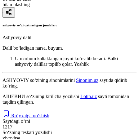
bilan ulashing
sifat
ashyoviy
soʻzi qatnashgan jumlalar:
Ashyoviy dalil
Dalil boʻladigan narsa, buyum.
U marhum kaltaklangan joyni koʻrsatib beradi. Balki
ashyoviy dalillar topilib qolar.
Yoshlik
ASHYOVIY
so‘zining sinonimlarini
Sinonim.uz
saytida qidirib
ko‘ring.
АШЁВИЙ
so‘zining kirillcha yozilishi
Lotin.uz
sayti tomonidan
taqdim qilingan.
Ro‘yxatga qo‘shish
Saytdagi o‘rni
1217
So‘zning teskari yozilishi
yivoyhsa