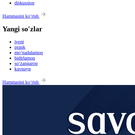
diskussion
Hammasini ko‘rish
Yangi so'zlar
ivent
prank
mo‘nadalamoq
bidirlamoq
so‘zangaron
kavnayn
Hammasini ko‘rish