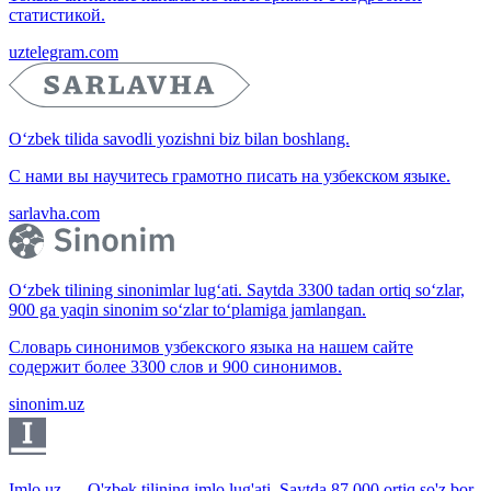
статистикой.
uztelegram.com
O‘zbek tilida savodli yozishni biz bilan boshlang.
С нами вы научитесь грамотно писать на узбекском языке.
sarlavha.com
O‘zbek tilining sinonimlar lug‘ati. Saytda 3300 tadan ortiq so‘zlar,
900 ga yaqin sinonim so‘zlar to‘plamiga jamlangan.
Словарь синонимов узбекского языка на нашем сайте
содержит более 3300 слов и 900 синонимов.
sinonim.uz
Imlo.uz — O'zbek tilining imlo lug'ati. Saytda 87 000 ortiq so'z bor.