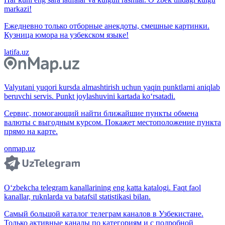
markazi!
Ежедневно только отборные анекдоты, смешные картинки.
Кузница юмора на узбекском языке!
latifa.uz
Valyutani yuqori kursda almashtirish uchun yaqin punktlarni aniqlab
beruvchi servis. Punkt joylashuvini kartada ko‘rsatadi.
Сервис, помогающий найти ближайшие пункты обмена
валюты с выгодным курсом. Покажет местоположение пункта
прямо на карте.
onmap.uz
O‘zbekcha telegram kanallarining eng katta katalogi. Faqt faol
kanallar, ruknlarda va batafsil statistikasi bilan.
Самый большой каталог телеграм каналов в Узбекистане.
Только активные каналы по категориям и с подробной