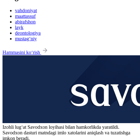
vahdoniyat
maattassuf
abirafshon
layk
deontologiya
mustag‘niy
Hammasini ko‘rish
Izohli lugʻat
Savodxon
loyihasi bilan hamkorlikda yaratildi.
Savodxon dasturi matndagi imlo xatolarini aniqlash va tuzatishga
imkon beradi.