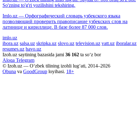
So'zning to'g'ri yozilishini tekshiring.
Imlo.uz — Орфографический словарь узбекского языка
позволяющий проверить правописание узбекских слов на
латинице и кириллице. В базе более 87 000 слов.
imlo.uz
ibora.uz
salsa.uz
skripka.uz
slovo.uz
television.uz
vatt.uz
iboralar.uz
resumes.uz
havo.uz
Izoh.uz saytining bazasida jami
36 162
ta so‘z bor
Aloqa
Telegram
© Izoh.uz — O‘zbek tilining izohli lug‘ati, 2014–2026
Obuna
va
GoodGroup
loyihasi.
18+