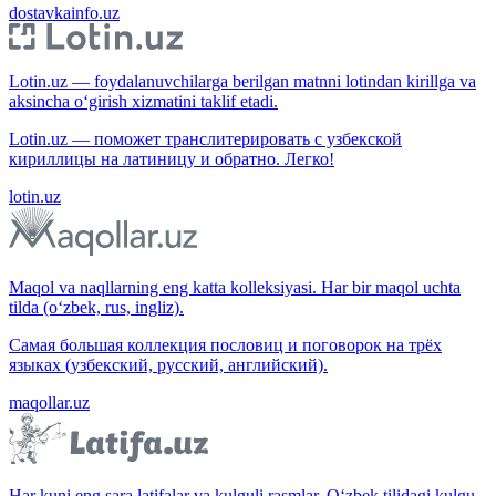
dostavkainfo.uz
Lotin.uz — foydalanuvchilarga berilgan matnni lotindan kirillga va
aksincha o‘girish xizmatini taklif etadi.
Lotin.uz — поможет транслитерировать с узбекской
кириллицы на латиницу и обратно. Легко!
lotin.uz
Maqol va naqllarning eng katta kolleksiyasi. Har bir maqol uchta
tilda (o‘zbek, rus, ingliz).
Самая большая коллекция пословиц и поговорок на трёх
языках (узбекский, русский, английский).
maqollar.uz
Har kuni eng sara latifalar va kulguli rasmlar. O‘zbek tilidagi kulgu