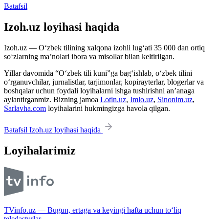
Batafsil
Izoh.uz loyihasi haqida
Izoh.uz — O‘zbek tilining xalqona izohli lug‘ati 35 000 dan ortiq
so‘zlarning ma’nolari ibora va misollar bilan keltirilgan.
Yillar davomida “O‘zbek tili kuni”ga bag‘ishlab, o‘zbek tilini
o‘rganuvchilar, jurnalistlar, tarjimonlar, kopirayterlar, blogerlar va
boshqalar uchun foydali loyihalarni ishga tushirishni an’anaga
aylantirganmiz. Bizning jamoa
Lotin.uz
,
Imlo.uz
,
Sinonim.uz
,
Sarlavha.com
loyihalarini hukmingizga havola qilgan.
Batafsil Izoh.uz loyihasi haqida
Loyihalarimiz
TVinfo.uz — Bugun, ertaga va keyingi hafta uchun to‘liq
teledasturlar.