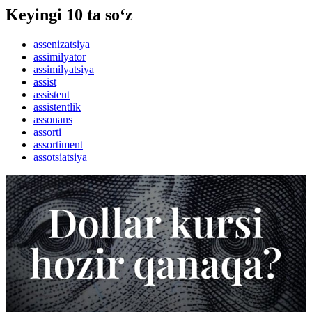
Keyingi 10 ta so‘z
assenizatsiya
assimilyator
assimilyatsiya
assist
assistent
assistentlik
assonans
assorti
assortiment
assotsiatsiya