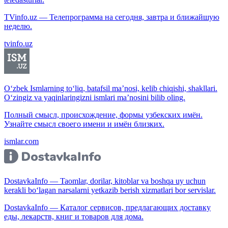
TVinfo.uz — Телепрограмма на сегодня, завтра и ближайшую
неделю.
tvinfo.uz
O‘zbek Ismlarning to‘liq, batafsil ma’nosi, kelib chiqishi, shakllari.
O‘zingiz va yaqinlaringizni ismlari ma’nosini bilib oling.
Полный смысл, происхождение, формы узбекских имён.
Узнайте смысл своего имени и имён близких.
ismlar.com
DostavkaInfo — Taomlar, dorilar, kitoblar va boshqa uy uchun
kerakli bo‘lagan narsalarni yetkazib berish xizmatlari bor servislar.
DostavkaInfo — Каталог сервисов, предлагающих доставку
еды, лекарств, книг и товаров для дома.