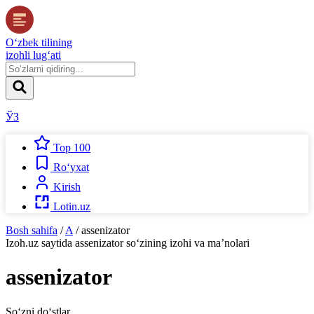
O‘zbek tilining
izohli lug‘ati
ЎЗ
Top 100
Ro‘yxat
Kirish
Lotin.uz
Bosh sahifa
/
A
/
assenizator
Izoh.uz
saytida
assenizator
so‘zining izohi va ma’nolari
assenizator
So‘zni do‘stlar