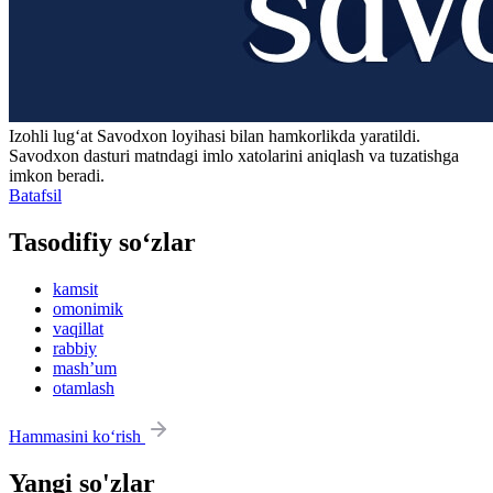
Izohli lugʻat
Savodxon
loyihasi bilan hamkorlikda yaratildi.
Savodxon dasturi matndagi imlo xatolarini aniqlash va tuzatishga
imkon beradi.
Batafsil
Tasodifiy so‘zlar
kamsit
omonimik
vaqillat
rabbiy
mashʼum
otamlash
Hammasini ko‘rish
Yangi so'zlar