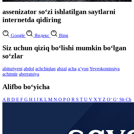
assenizator so‘zi ishlatilgan saytlarni
internetda qidiring
Google
Яндекс
Bing
Siz uchun qiziq bo‘lishi mumkin bo‘lgan
so‘zlar
abituriyent
abdol
achchiqlan
abzal
acha
aʼyon
Yevrokomissiya
achimtir
aberratsiya
Alifbo bo‘yicha
A
B
D
E
F
G
H
I
J
K
L
M
N
O
P
Q
R
S
T
U
V
X
Y
Z
O‘
G‘
Sh
Ch