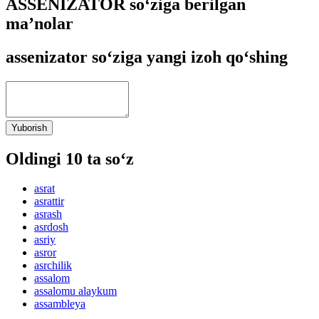
ASSENIZATOR so‘ziga berilgan
ma’nolar
assenizator so‘ziga yangi izoh qo‘shing
Yuborish
Oldingi 10 ta so‘z
asrat
asrattir
asrash
asrdosh
asriy
asror
asrchilik
assalom
assalomu alaykum
assambleya