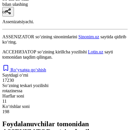
bilan ulashing
ot
Assenizatsiyachi.
ASSENIZATOR
so‘zining sinonimlarini
Sinonim.uz
saytida qidirib
ko‘ring.
АССЕНИЗАТОР
so‘zining kirillcha yozilishi
Lotin.uz
sayti
tomonidan taqdim qilingan.
Ro‘yxatga qo‘shish
Saytdagi o‘rni
17230
So‘zning teskari yozilishi
rotazinessa
Harflar soni
11
Ko‘rishlar soni
198
Foydalanuvchilar tomonidan