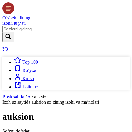
O‘zbek tilining
izohli lug‘ati
ЎЗ
Top 100
Ro‘yxat
Kirish
Lotin.uz
Bosh sahifa
/
A
/
auksion
Izoh.uz
saytida
auksion
so‘zining izohi va ma’nolari
auksion
So‘zni do‘stlar