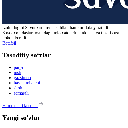
Izohli lugʻat
Savodxon
loyihasi bilan hamkorlikda yaratildi.
Savodxon dasturi matndagi imlo xatolarini aniqlash va tuzatishga
imkon beradi.
Batafsil
Tasodifiy so‘zlar
parpi
nish
gazsimon
baynalmilalchi
shok
samarali
Hammasini ko‘rish
Yangi so'zlar