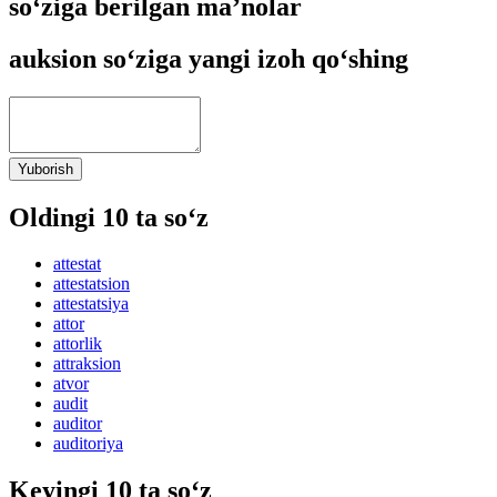
so‘ziga berilgan ma’nolar
auksion so‘ziga yangi izoh qo‘shing
Yuborish
Oldingi 10 ta so‘z
attestat
attestatsion
attestatsiya
attor
attorlik
attraksion
atvor
audit
auditor
auditoriya
Keyingi 10 ta so‘z