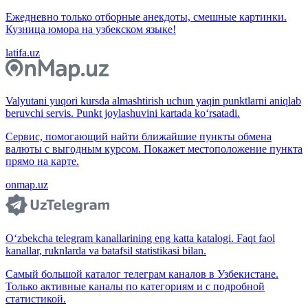
Ежедневно только отборные анекдоты, смешные картинки.
Кузница юмора на узбекском языке!
latifa.uz
Valyutani yuqori kursda almashtirish uchun yaqin punktlarni aniqlab
beruvchi servis. Punkt joylashuvini kartada ko‘rsatadi.
Сервис, помогающий найти ближайшие пункты обмена
валюты с выгодным курсом. Покажет местоположение пункта
прямо на карте.
onmap.uz
O‘zbekcha telegram kanallarining eng katta katalogi. Faqt faol
kanallar, ruknlarda va batafsil statistikasi bilan.
Самый большой каталог телеграм каналов в Узбекистане.
Только активные каналы по категориям и с подробной
статистикой.