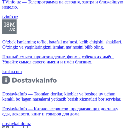
TVinfo.uz — Телепрограмма на сегодня, завтра и ближайшую
неделю.
tvinfo.uz
O‘zbek Ismlarning to‘liq, batafsil ma’nosi, kelib chiqishi, shakllari.
O‘zingiz va yaqinlaringizni ismlari ma’nosini bilib oling.
Полный смысл, происхождение, формы узбекских имён.
Узнайте смысл своего имени и имён близких.
ismlar.com
DostavkaInfo — Taomlar, dorilar, kitoblar va boshqa uy uchun
kerakli bo‘lagan narsalarni yetkazib berish xizmatlari bor servislar.
DostavkaInfo — Каталог сервисов, предлагающих доставку
еды, лекарств, книг и товаров для дома.
dostavkainfo.uz