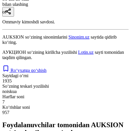
bilan ulashing
ot
Ommaviy kimoshdi savdosi.
AUKSION
so‘zining sinonimlarini
Sinonim.uz
saytida qidirib
ko‘ring.
АУКЦИОН
so‘zining kirillcha yozilishi
Lotin.uz
sayti tomonidan
taqdim qilingan.
Ro‘yxatga qo‘shish
Saytdagi o‘rni
1935
So‘zning teskari yozilishi
noiskua
Harflar soni
7
Ko‘rishlar soni
957
Foydalanuvchilar tomonidan AUKSION