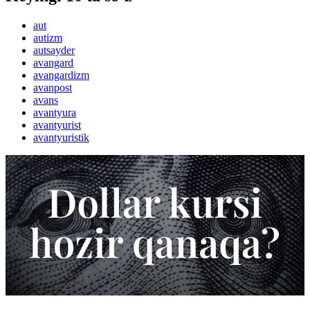
aut
autizm
autsayder
avangard
avangardizm
avanpost
avans
avantyura
avantyurist
avantyuristik