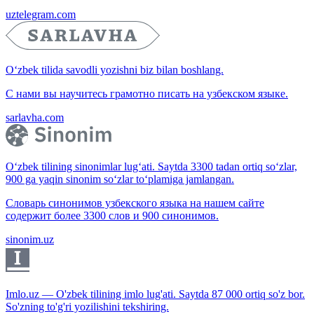
uztelegram.com
O‘zbek tilida savodli yozishni biz bilan boshlang.
С нами вы научитесь грамотно писать на узбекском языке.
sarlavha.com
O‘zbek tilining sinonimlar lug‘ati. Saytda 3300 tadan ortiq so‘zlar,
900 ga yaqin sinonim so‘zlar to‘plamiga jamlangan.
Словарь синонимов узбекского языка на нашем сайте
содержит более 3300 слов и 900 синонимов.
sinonim.uz
Imlo.uz — O'zbek tilining imlo lug'ati. Saytda 87 000 ortiq so'z bor.
So'zning to'g'ri yozilishini tekshiring.