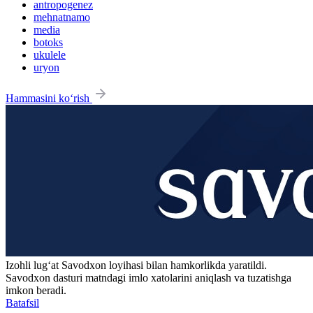
antropogenez
mehnatnamo
media
botoks
ukulele
uryon
Hammasini ko‘rish
Izohli lugʻat
Savodxon
loyihasi bilan hamkorlikda yaratildi.
Savodxon dasturi matndagi imlo xatolarini aniqlash va tuzatishga
imkon beradi.
Batafsil