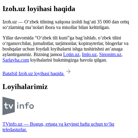
Izoh.uz loyihasi haqida
Izoh.uz — O‘zbek tilining xalqona izohli lug‘ati 35 000 dan ortiq
so‘zlarning ma’nolari ibora va misollar bilan keltirilgan.
Yillar davomida “O‘zbek tili kuni”ga bag‘ishlab, o‘zbek tilini
o‘rganuvchilar, jurnalistlar, tarjimonlar, kopirayterlar, blogerlar va
boshqalar uchun foydali loyihalarni ishga tushirishni an’anaga
aylantirganmiz. Bizning jamoa
Lotin.uz
,
Imlo.uz
,
Sinonim.uz
,
Sarlavha.com
loyihalarini hukmingizga havola qilgan.
Batafsil Izoh.uz loyihasi haqida
Loyihalarimiz
TVinfo.uz — Bugun, ertaga va keyingi hafta uchun to‘liq
teledasturlar.