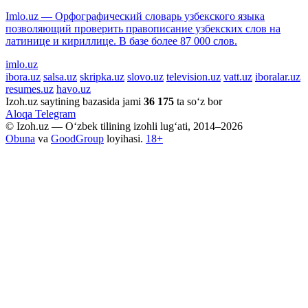
Imlo.uz — Орфографический словарь узбекского языка
позволяющий проверить правописание узбекских слов на
латинице и кириллице. В базе более 87 000 слов.
imlo.uz
ibora.uz
salsa.uz
skripka.uz
slovo.uz
television.uz
vatt.uz
iboralar.uz
resumes.uz
havo.uz
Izoh.uz saytining bazasida jami
36 175
ta so‘z bor
Aloqa
Telegram
© Izoh.uz — O‘zbek tilining izohli lug‘ati, 2014–2026
Obuna
va
GoodGroup
loyihasi.
18+