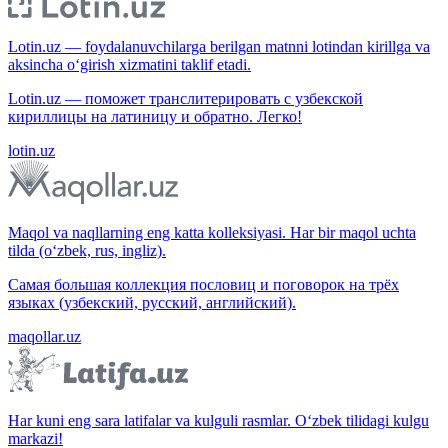
Lotin.uz — foydalanuvchilarga berilgan matnni lotindan kirillga va
aksincha o‘girish xizmatini taklif etadi.
Lotin.uz — поможет транслитерировать с узбекской
кириллицы на латиницу и обратно. Легко!
lotin.uz
Maqol va naqllarning eng katta kolleksiyasi. Har bir maqol uchta
tilda (o‘zbek, rus, ingliz).
Самая большая коллекция пословиц и поговорок на трёх
языках (узбекский, русский, английский).
maqollar.uz
Har kuni eng sara latifalar va kulguli rasmlar. O‘zbek tilidagi kulgu
markazi!