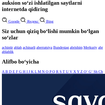
auksion so‘zi ishlatilgan saytlarni
internetda qidiring
Google
Яндекс
Bing
Siz uchun qiziq bo‘lishi mumkin bo‘lgan
so‘zlar
achintir
ablah
achinarli
aberratsiya
Bundestag
abrishim
Merkuriy
abr
ablahlik
Alifbo bo‘yicha
A
B
D
E
F
G
H
I
J
K
L
M
N
O
P
Q
R
S
T
U
V
X
Y
Z
O‘
G‘
Sh
Ch