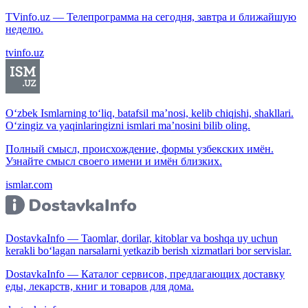
TVinfo.uz — Телепрограмма на сегодня, завтра и ближайшую
неделю.
tvinfo.uz
O‘zbek Ismlarning to‘liq, batafsil ma’nosi, kelib chiqishi, shakllari.
O‘zingiz va yaqinlaringizni ismlari ma’nosini bilib oling.
Полный смысл, происхождение, формы узбекских имён.
Узнайте смысл своего имени и имён близких.
ismlar.com
DostavkaInfo — Taomlar, dorilar, kitoblar va boshqa uy uchun
kerakli bo‘lagan narsalarni yetkazib berish xizmatlari bor servislar.
DostavkaInfo — Каталог сервисов, предлагающих доставку
еды, лекарств, книг и товаров для дома.