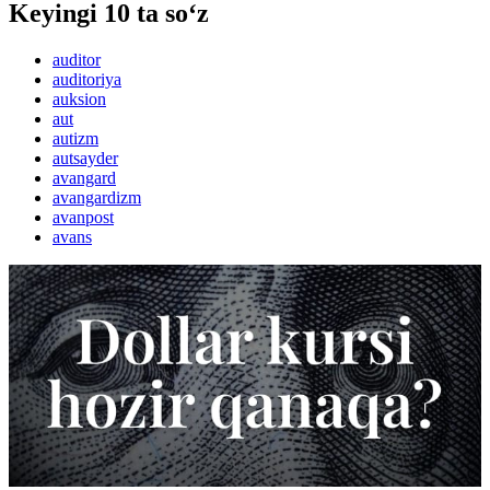
Keyingi 10 ta so‘z
auditor
auditoriya
auksion
aut
autizm
autsayder
avangard
avangardizm
avanpost
avans