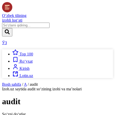
O‘zbek tilining
izohli lug‘ati
ЎЗ
Top 100
Ro‘yxat
Kirish
Lotin.uz
Bosh sahifa
/
A
/
audit
Izoh.uz
saytida
audit
so‘zining izohi va ma’nolari
audit
So‘zni do‘stlar