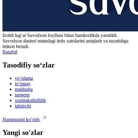
Izohli lugʻat
Savodxon
loyihasi bilan hamkorlikda yaratildi.
Savodxon dasturi matndagi imlo xatolarini aniqlash va tuzatishga
imkon beradi.
Batafsil
Tasodifiy so‘zlar
yo‘qlama
to‘mpay
mahbuba
tangens
xushtakalluflilik
tahrirchi
Hammasini ko‘rish
Yangi so'zlar