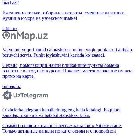
markazi!
Ежедневно только отборные анекдоты, смешные картинки.
Кузница юмора на узбекском языке!
latifa.uz
Valyutani yuqori kursda almashtirish uchun yaqin punktlarni aniqlab
beruvchi servis. Punkt joylashuvini kartada ko‘rsatadi.
Сервис, помогающий найти ближайшие пункты обмена
валюты с выгодным курсом. Покажет местоположение пункта
прямо на карте.
onmap.uz
O‘zbekcha telegram kanallarining eng katta katalogi. Faqt faol
kanallar, ruknlarda va batafsil statistikasi bilan.
Самый большой каталог телеграм каналов в Узбекистане.
Только активные каналы по категориям и с подробной