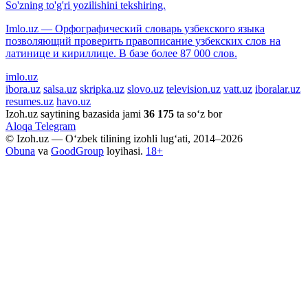
So'zning to'g'ri yozilishini tekshiring.
Imlo.uz — Орфографический словарь узбекского языка
позволяющий проверить правописание узбекских слов на
латинице и кириллице. В базе более 87 000 слов.
imlo.uz
ibora.uz
salsa.uz
skripka.uz
slovo.uz
television.uz
vatt.uz
iboralar.uz
resumes.uz
havo.uz
Izoh.uz saytining bazasida jami
36 175
ta so‘z bor
Aloqa
Telegram
© Izoh.uz — O‘zbek tilining izohli lug‘ati, 2014–2026
Obuna
va
GoodGroup
loyihasi.
18+