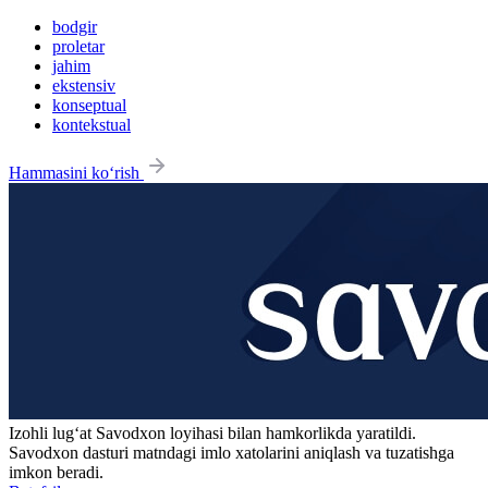
bodgir
proletar
jahim
ekstensiv
konseptual
kontekstual
Hammasini ko‘rish
Izohli lugʻat
Savodxon
loyihasi bilan hamkorlikda yaratildi.
Savodxon dasturi matndagi imlo xatolarini aniqlash va tuzatishga
imkon beradi.