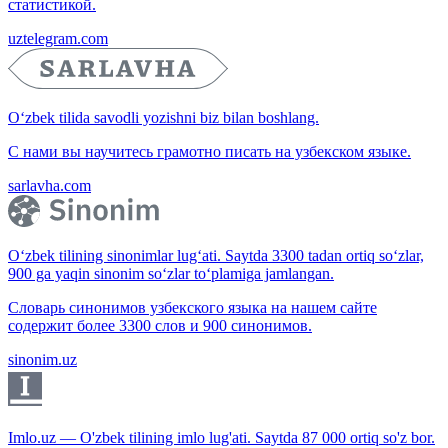
статистикой.
uztelegram.com
O‘zbek tilida savodli yozishni biz bilan boshlang.
С нами вы научитесь грамотно писать на узбекском языке.
sarlavha.com
O‘zbek tilining sinonimlar lug‘ati. Saytda 3300 tadan ortiq so‘zlar,
900 ga yaqin sinonim so‘zlar to‘plamiga jamlangan.
Словарь синонимов узбекского языка на нашем сайте
содержит более 3300 слов и 900 синонимов.
sinonim.uz
Imlo.uz — O'zbek tilining imlo lug'ati. Saytda 87 000 ortiq so'z bor.