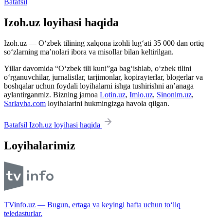
Batafsil
Izoh.uz loyihasi haqida
Izoh.uz — O‘zbek tilining xalqona izohli lug‘ati 35 000 dan ortiq
so‘zlarning ma’nolari ibora va misollar bilan keltirilgan.
Yillar davomida “O‘zbek tili kuni”ga bag‘ishlab, o‘zbek tilini
o‘rganuvchilar, jurnalistlar, tarjimonlar, kopirayterlar, blogerlar va
boshqalar uchun foydali loyihalarni ishga tushirishni an’anaga
aylantirganmiz. Bizning jamoa
Lotin.uz
,
Imlo.uz
,
Sinonim.uz
,
Sarlavha.com
loyihalarini hukmingizga havola qilgan.
Batafsil Izoh.uz loyihasi haqida
Loyihalarimiz
TVinfo.uz — Bugun, ertaga va keyingi hafta uchun to‘liq
teledasturlar.