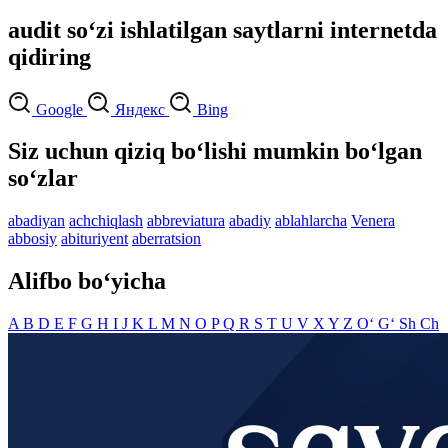
audit so‘zi ishlatilgan saytlarni internetda
qidiring
Google
Яндекс
Bing
Siz uchun qiziq bo‘lishi mumkin bo‘lgan
so‘zlar
abadiyan
achchiqlash
abbreviatura
abadiy
ablahlarcha
Venera
abbosiy
abituriyent
aberratsion
Alifbo bo‘yicha
A
B
D
E
F
G
H
I
J
K
L
M
N
O
P
Q
R
S
T
U
V
X
Y
Z
O‘
G‘
Sh
Ch