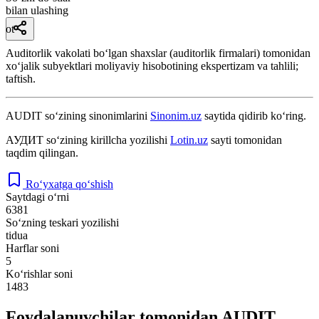
bilan ulashing
ot
Auditorlik vakolati boʻlgan shaxslar (auditorlik firmalari) tomonidan
xoʻjalik subyektlari moliyaviy hisobotining ekspertizam va tahlili;
taftish.
AUDIT
so‘zining sinonimlarini
Sinonim.uz
saytida qidirib ko‘ring.
АУДИТ
so‘zining kirillcha yozilishi
Lotin.uz
sayti tomonidan
taqdim qilingan.
Ro‘yxatga qo‘shish
Saytdagi o‘rni
6381
So‘zning teskari yozilishi
tidua
Harflar soni
5
Ko‘rishlar soni
1483
Foydalanuvchilar tomonidan AUDIT