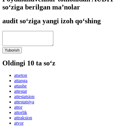
so‘ziga berilgan ma’nolar
audit so‘ziga yangi izoh qo‘shing
Yuborish
Oldingi 10 ta so‘z
atseton
attanga
attashe
attestat
attestatsion
attestatsiya
attor
attorlik
attraksion
atvor