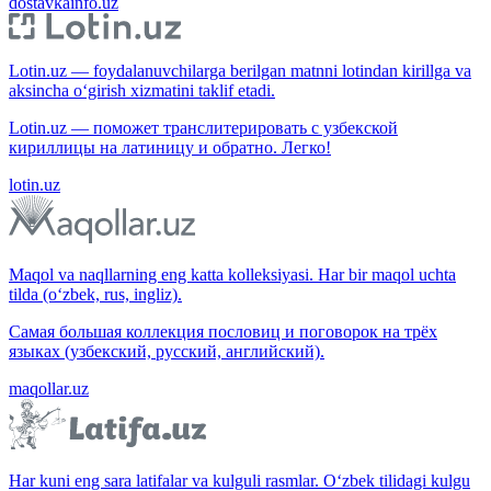
dostavkainfo.uz
Lotin.uz — foydalanuvchilarga berilgan matnni lotindan kirillga va
aksincha o‘girish xizmatini taklif etadi.
Lotin.uz — поможет транслитерировать с узбекской
кириллицы на латиницу и обратно. Легко!
lotin.uz
Maqol va naqllarning eng katta kolleksiyasi. Har bir maqol uchta
tilda (o‘zbek, rus, ingliz).
Самая большая коллекция пословиц и поговорок на трёх
языках (узбекский, русский, английский).
maqollar.uz
Har kuni eng sara latifalar va kulguli rasmlar. O‘zbek tilidagi kulgu