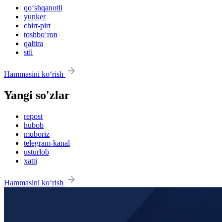
qo‘shqanotli
yunker
chirt-pirt
toshbo‘ron
qaltira
stil
Hammasini ko‘rish
Yangi so'zlar
repost
hubob
muboriz
telegram-kanal
usturlob
xatti
Hammasini ko‘rish