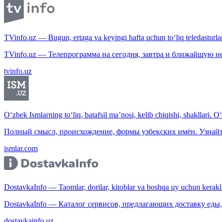
TVinfo.uz — Bugun, ertaga va keyingi hafta uchun to‘liq teledasturlar
TVinfo.uz — Телепрограмма на сегодня, завтра и ближайшую н
tvinfo.uz
O‘zbek Ismlarning to‘liq, batafsil ma’nosi, kelib chiqishi, shakllari. O
Полный смысл, происхождение, формы узбекских имён. Узнайт
ismlar.com
DostavkaInfo — Taomlar, dorilar, kitoblar va boshqa uy uchun kerakli b
DostavkaInfo — Каталог сервисов, предлагающих доставку еды, 
dostavkainfo.uz