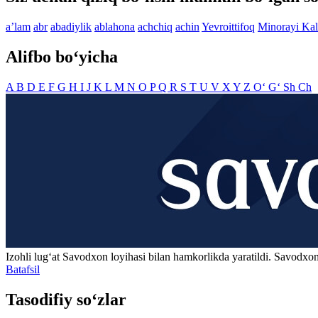
aʼlam
abr
abadiylik
ablahona
achchiq
achin
Yevroittifoq
Minorayi Ka
Alifbo bo‘yicha
A
B
D
E
F
G
H
I
J
K
L
M
N
O
P
Q
R
S
T
U
V
X
Y
Z
O‘
G‘
Sh
Ch
Izohli lugʻat
Savodxon
loyihasi bilan hamkorlikda yaratildi. Savodxon
Batafsil
Tasodifiy so‘zlar