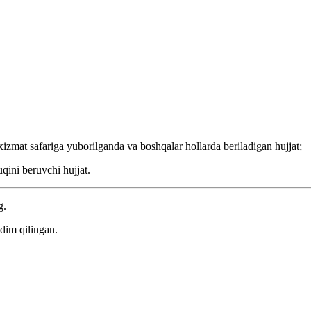
xizmat safariga yuborilganda va boshqalar hollarda beriladigan hujjat;
uqini beruvchi hujjat.
g.
dim qilingan.