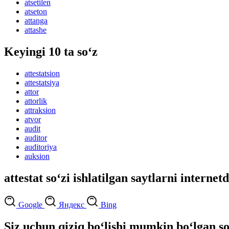
atsetilen
atseton
attanga
attashe
Keyingi 10 ta so‘z
attestatsion
attestatsiya
attor
attorlik
attraksion
atvor
audit
auditor
auditoriya
auksion
attestat so‘zi ishlatilgan saytlarni internet
Google
Яндекс
Bing
Siz uchun qiziq bo‘lishi mumkin bo‘lgan so