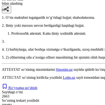
bilan ulashing
ot
1. Oʻrta maktabni tugatganlik toʻgʻridagi hujjat; shahodatnoma.
2. Ilmiy yoki maxsus unvon berilganligi haqidagi hujjat.
Professorlik attestati. Katta ilmiy xodimlik attestati.
3.
4. 1) harbiylarga, ular boshqa xizmatga oʻtkazilganda, uzoq muddatli 
5. 2) ofitserning oila aʼzosiga ofitser maoshining bir qismini olish huq
ATTESTAT
so‘zining sinonimlarini
Sinonim.uz
saytida qidirib ko‘rin
АТТЕСТАТ
so‘zining kirillcha yozilishi
Lotin.uz
sayti tomonidan taq
Ro‘yxatga qo‘shish
Saytdagi o‘rni
2663
So‘zning teskari yozilishi
tatsetta