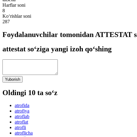
Harflar soni
8
Ko‘rishlar soni
287
Foydalanuvchilar tomonidan ATTESTAT so
attestat so‘ziga yangi izoh qo‘shing
Yuborish
Oldingi 10 ta so‘z
atrofida
atrofiya
atroflab
atroflat
atrofli
atroflicha