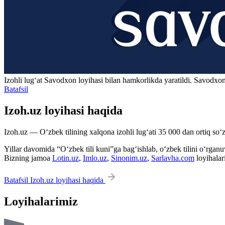
Izohli lugʻat
Savodxon
loyihasi bilan hamkorlikda yaratildi. Savodxon
Batafsil
Izoh.uz loyihasi haqida
Izoh.uz — O‘zbek tilining xalqona izohli lug‘ati 35 000 dan ortiq so‘zl
Yillar davomida “O‘zbek tili kuni”ga bag‘ishlab, o‘zbek tilini o‘rganuvc
Bizning jamoa
Lotin.uz
,
Imlo.uz
,
Sinonim.uz
,
Sarlavha.com
loyihalar
Batafsil Izoh.uz loyihasi haqida
Loyihalarimiz