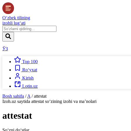
O‘zbek tilining
izohli lug‘ati
ЎЗ
Top 100
Ro‘yxat
Kirish
Lotin.uz
Bosh sahifa
/
A
/
attestat
Izoh.uz
saytida
attestat
so‘zining izohi va ma’nolari
attestat
So‘zni do‘stlar