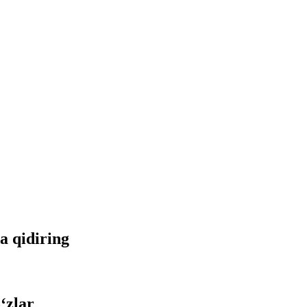
da qidiring
‘zlar