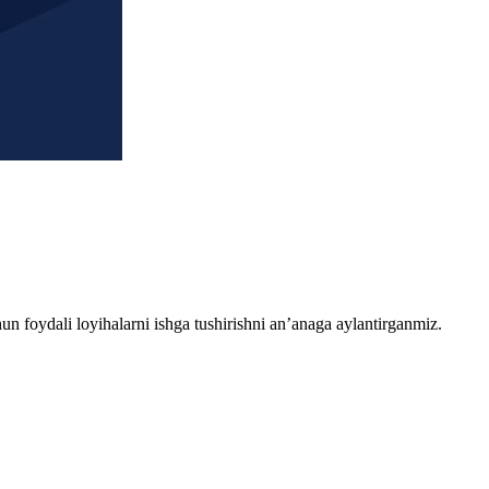
chun foydali loyihalarni ishga tushirishni an’anaga aylantirganmiz.