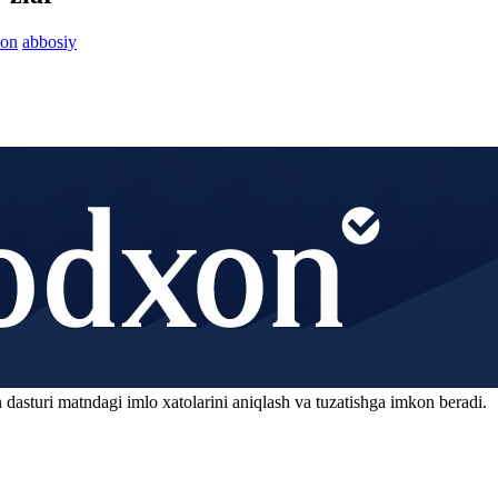
lon
abbosiy
 dasturi matndagi imlo xatolarini aniqlash va tuzatishga imkon beradi.