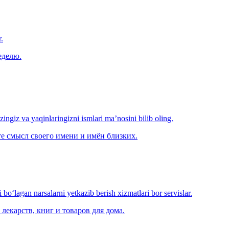
.
еделю.
‘zingiz va yaqinlaringizni ismlari ma’nosini bilib oling.
е смысл своего имени и имён близких.
o‘lagan narsalarni yetkazib berish xizmatlari bor servislar.
лекарств, книг и товаров для дома.