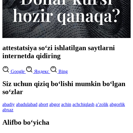
attestatsiya so‘zi ishlatilgan saytlarni
internetda qidiring
Google
Яндекс
Bing
Siz uchun qiziq bo‘lishi mumkin bo‘lgan
so‘zlar
abadiy
abadulabad
abort
abgor
achin
achchiqlash
aʼzolik
abgorlik
abxaz
Alifbo bo‘yicha