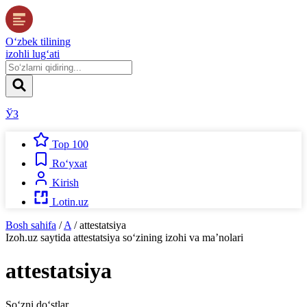
O‘zbek tilining
izohli lug‘ati
ЎЗ
Top 100
Ro‘yxat
Kirish
Lotin.uz
Bosh sahifa
/
A
/
attestatsiya
Izoh.uz
saytida
attestatsiya
so‘zining izohi va ma’nolari
attestatsiya
So‘zni do‘stlar