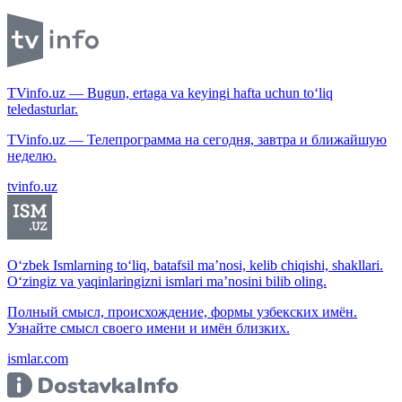
TVinfo.uz — Bugun, ertaga va keyingi hafta uchun to‘liq
teledasturlar.
TVinfo.uz — Телепрограмма на сегодня, завтра и ближайшую
неделю.
tvinfo.uz
O‘zbek Ismlarning to‘liq, batafsil ma’nosi, kelib chiqishi, shakllari.
O‘zingiz va yaqinlaringizni ismlari ma’nosini bilib oling.
Полный смысл, происхождение, формы узбекских имён.
Узнайте смысл своего имени и имён близких.
ismlar.com