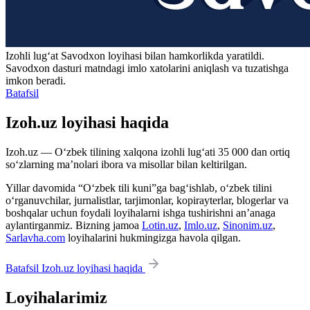
Izohli lugʻat
Savodxon
loyihasi bilan hamkorlikda yaratildi.
Savodxon dasturi matndagi imlo xatolarini aniqlash va tuzatishga
imkon beradi.
Batafsil
Izoh.uz loyihasi haqida
Izoh.uz — O‘zbek tilining xalqona izohli lug‘ati 35 000 dan ortiq
so‘zlarning ma’nolari ibora va misollar bilan keltirilgan.
Yillar davomida “O‘zbek tili kuni”ga bag‘ishlab, o‘zbek tilini
o‘rganuvchilar, jurnalistlar, tarjimonlar, kopirayterlar, blogerlar va
boshqalar uchun foydali loyihalarni ishga tushirishni an’anaga
aylantirganmiz. Bizning jamoa
Lotin.uz
,
Imlo.uz
,
Sinonim.uz
,
Sarlavha.com
loyihalarini hukmingizga havola qilgan.
Batafsil Izoh.uz loyihasi haqida
Loyihalarimiz