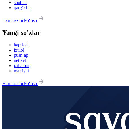
shubha
qarg‘ishla
Hammasini ko‘rish
Yangi so'zlar
kapslok
ixtilol
push-ap
netiket
izillamoq
ma’siyat
Hammasini ko‘rish