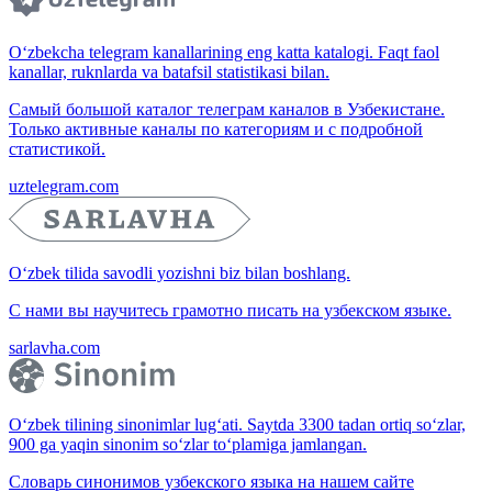
O‘zbekcha telegram kanallarining eng katta katalogi. Faqt faol
kanallar, ruknlarda va batafsil statistikasi bilan.
Самый большой каталог телеграм каналов в Узбекистане.
Только активные каналы по категориям и с подробной
статистикой.
uztelegram.com
O‘zbek tilida savodli yozishni biz bilan boshlang.
С нами вы научитесь грамотно писать на узбекском языке.
sarlavha.com
O‘zbek tilining sinonimlar lug‘ati. Saytda 3300 tadan ortiq so‘zlar,
900 ga yaqin sinonim so‘zlar to‘plamiga jamlangan.
Словарь синонимов узбекского языка на нашем сайте