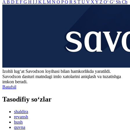
A
B
D
E
F
G
H
I
J
K
L
M
N
O
P
Q
R
S
T
U
V
X
Y
Z
O‘
G‘
Sh
Ch
Izohli lugʻat
Savodxon
loyihasi bilan hamkorlikda yaratildi.
Savodxon dasturi matndagi imlo xatolarini aniqlash va tuzatishga
imkon beradi.
Batafsil
Tasodifiy so‘zlar
shaldira
revansh
hush
quvna