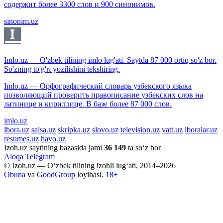
содержит более 3300 слов и 900 синонимов.
sinonim.uz
Imlo.uz — O'zbek tilining imlo lug'ati. Saytda 87 000 ortiq so'z bor.
So'zning to'g'ri yozilishini tekshiring.
Imlo.uz — Орфографический словарь узбекского языка
позволяющий проверить правописание узбекских слов на
латинице и кириллице. В базе более 87 000 слов.
imlo.uz
ibora.uz
salsa.uz
skripka.uz
slovo.uz
television.uz
vatt.uz
iboralar.uz
resumes.uz
havo.uz
Izoh.uz saytining bazasida jami
36 149
ta so‘z bor
Aloqa
Telegram
© Izoh.uz — O‘zbek tilining izohli lug‘ati, 2014–2026
Obuna
va
GoodGroup
loyihasi.
18+