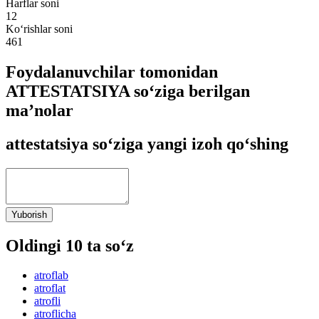
Harflar soni
12
Ko‘rishlar soni
461
Foydalanuvchilar tomonidan
ATTESTATSIYA so‘ziga berilgan
ma’nolar
attestatsiya so‘ziga yangi izoh qo‘shing
Yuborish
Oldingi 10 ta so‘z
atroflab
atroflat
atrofli
atroflicha