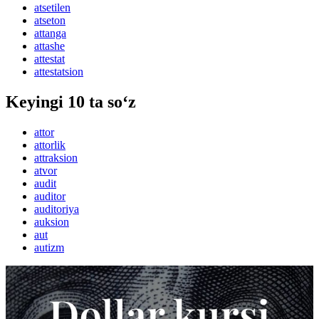
atsetilen
atseton
attanga
attashe
attestat
attestatsion
Keyingi 10 ta so‘z
attor
attorlik
attraksion
atvor
audit
auditor
auditoriya
auksion
aut
autizm