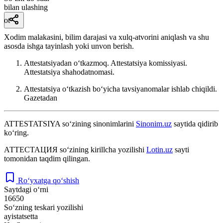
bilan ulashing
ot
Xodim malakasini, bilim darajasi va xulq-atvorini aniqlash va shu
asosda ishga tayinlash yoki unvon berish.
Attestatsiyadan oʻtkazmoq. Attestatsiya komissiyasi.
Attestatsiya shahodatnomasi.
Attestatsiya oʻtkazish boʻyicha tavsiyanomalar ishlab chiqildi.
Gazetadan
ATTESTATSIYA
so‘zining sinonimlarini
Sinonim.uz
saytida qidirib
ko‘ring.
АТТЕСТАЦИЯ
so‘zining kirillcha yozilishi
Lotin.uz
sayti
tomonidan taqdim qilingan.
Ro‘yxatga qo‘shish
Saytdagi o‘rni
16650
So‘zning teskari yozilishi
ayistatsetta