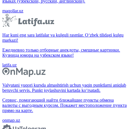
языках (узбекский, русский, английский).
maqollar.uz
Har kuni eng sara latifalar va kulguli rasmlar. O‘zbek tilidagi kulgu
markazi!
Ежедневно только отборные анекдоты, смешные картинки.
Кузница юмора на узбекском языке!
latifa.uz
Valyutani yuqori kursda almashtirish uchun yaqin punktlarni aniqlab
beruvchi servis. Punkt joylashuvini kartada ko‘rsatadi.
Сервис, помогающий найти ближайшие пункты обмена
валюты с выгодным курсом. Покажет местоположение пункта
прямо на карте.
onmap.uz