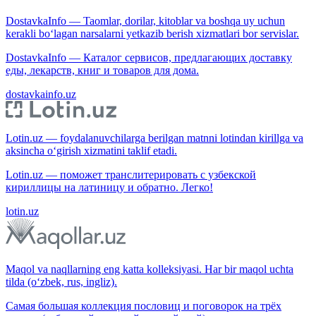
DostavkaInfo — Taomlar, dorilar, kitoblar va boshqa uy uchun
kerakli bo‘lagan narsalarni yetkazib berish xizmatlari bor servislar.
DostavkaInfo — Каталог сервисов, предлагающих доставку
еды, лекарств, книг и товаров для дома.
dostavkainfo.uz
Lotin.uz — foydalanuvchilarga berilgan matnni lotindan kirillga va
aksincha o‘girish xizmatini taklif etadi.
Lotin.uz — поможет транслитерировать с узбекской
кириллицы на латиницу и обратно. Легко!
lotin.uz
Maqol va naqllarning eng katta kolleksiyasi. Har bir maqol uchta
tilda (o‘zbek, rus, ingliz).
Самая большая коллекция пословиц и поговорок на трёх