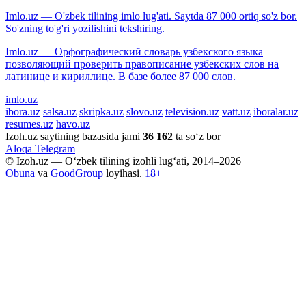
Imlo.uz — O'zbek tilining imlo lug'ati. Saytda 87 000 ortiq so'z bor.
So'zning to'g'ri yozilishini tekshiring.
Imlo.uz — Орфографический словарь узбекского языка
позволяющий проверить правописание узбекских слов на
латинице и кириллице. В базе более 87 000 слов.
imlo.uz
ibora.uz
salsa.uz
skripka.uz
slovo.uz
television.uz
vatt.uz
iboralar.uz
resumes.uz
havo.uz
Izoh.uz saytining bazasida jami
36 162
ta so‘z bor
Aloqa
Telegram
© Izoh.uz — O‘zbek tilining izohli lug‘ati, 2014–2026
Obuna
va
GoodGroup
loyihasi.
18+