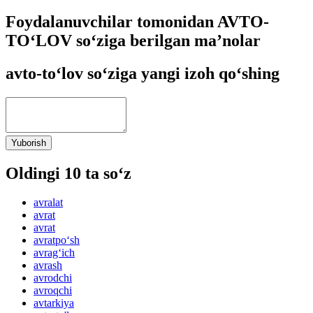
Foydalanuvchilar tomonidan AVTO-
TO‘LOV so‘ziga berilgan ma’nolar
avto-to‘lov so‘ziga yangi izoh qo‘shing
Yuborish
Oldingi 10 ta so‘z
avralat
avrat
avrat
avratpo‘sh
avrag‘ich
avrash
avrodchi
avroqchi
avtarkiya