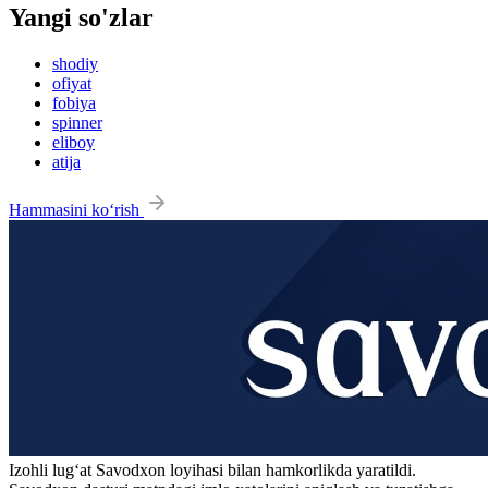
Yangi so'zlar
shodiy
ofiyat
fobiya
spinner
eliboy
atija
Hammasini ko‘rish
Izohli lugʻat
Savodxon
loyihasi bilan hamkorlikda yaratildi.