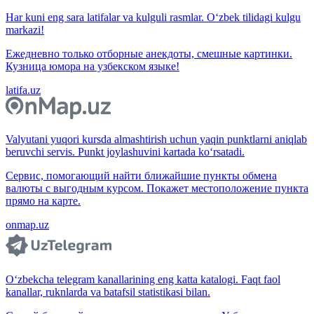
Har kuni eng sara latifalar va kulguli rasmlar. O‘zbek tilidagi kulgu
markazi!
Ежедневно только отборные анекдоты, смешные картинки.
Кузница юмора на узбекском языке!
latifa.uz
Valyutani yuqori kursda almashtirish uchun yaqin punktlarni aniqlab
beruvchi servis. Punkt joylashuvini kartada ko‘rsatadi.
Сервис, помогающий найти ближайшие пункты обмена
валюты с выгодным курсом. Покажет местоположение пункта
прямо на карте.
onmap.uz
O‘zbekcha telegram kanallarining eng katta katalogi. Faqt faol
kanallar, ruknlarda va batafsil statistikasi bilan.