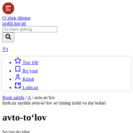
O‘zbek tilining
izohli lug‘ati
ЎЗ
Top 100
Ro‘yxat
Kirish
Lotin.uz
Bosh sahifa
/
A
/
avto-to‘lov
Izoh.uz
saytida
avto-to‘lov
so‘zining izohi va ma’nolari
avto-to‘lov
So‘zni do‘stlar