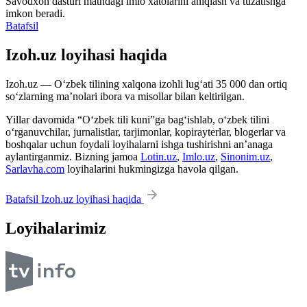
Savodxon dasturi matndagi imlo xatolarini aniqlash va tuzatishga
imkon beradi.
Batafsil
Izoh.uz loyihasi haqida
Izoh.uz — O‘zbek tilining xalqona izohli lug‘ati 35 000 dan ortiq
so‘zlarning ma’nolari ibora va misollar bilan keltirilgan.
Yillar davomida “O‘zbek tili kuni”ga bag‘ishlab, o‘zbek tilini
o‘rganuvchilar, jurnalistlar, tarjimonlar, kopirayterlar, blogerlar va
boshqalar uchun foydali loyihalarni ishga tushirishni an’anaga
aylantirganmiz. Bizning jamoa
Lotin.uz
,
Imlo.uz
,
Sinonim.uz
,
Sarlavha.com
loyihalarini hukmingizga havola qilgan.
Batafsil Izoh.uz loyihasi haqida
Loyihalarimiz