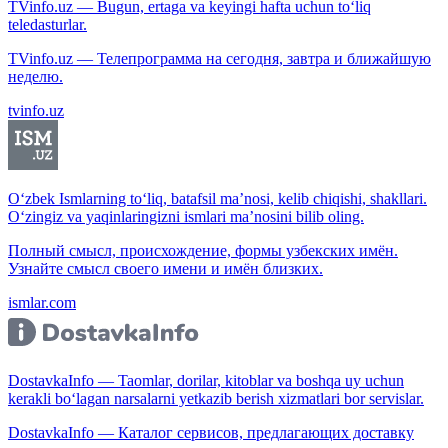
TVinfo.uz — Bugun, ertaga va keyingi hafta uchun to‘liq
teledasturlar.
TVinfo.uz — Телепрограмма на сегодня, завтра и ближайшую
неделю.
tvinfo.uz
O‘zbek Ismlarning to‘liq, batafsil ma’nosi, kelib chiqishi, shakllari.
O‘zingiz va yaqinlaringizni ismlari ma’nosini bilib oling.
Полный смысл, происхождение, формы узбекских имён.
Узнайте смысл своего имени и имён близких.
ismlar.com
DostavkaInfo — Taomlar, dorilar, kitoblar va boshqa uy uchun
kerakli bo‘lagan narsalarni yetkazib berish xizmatlari bor servislar.
DostavkaInfo — Каталог сервисов, предлагающих доставку