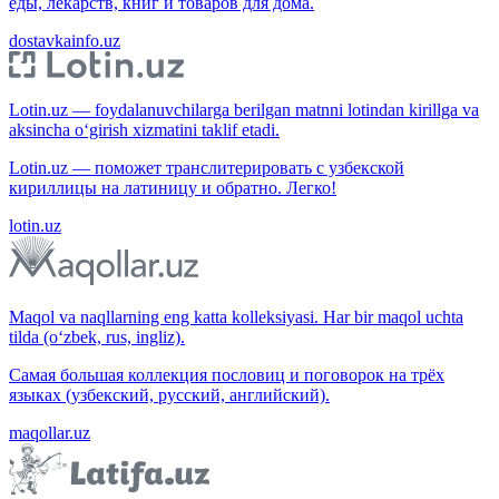
еды, лекарств, книг и товаров для дома.
dostavkainfo.uz
Lotin.uz — foydalanuvchilarga berilgan matnni lotindan kirillga va
aksincha o‘girish xizmatini taklif etadi.
Lotin.uz — поможет транслитерировать с узбекской
кириллицы на латиницу и обратно. Легко!
lotin.uz
Maqol va naqllarning eng katta kolleksiyasi. Har bir maqol uchta
tilda (o‘zbek, rus, ingliz).
Самая большая коллекция пословиц и поговорок на трёх
языках (узбекский, русский, английский).
maqollar.uz