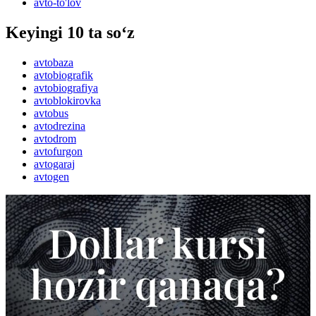
avto-to'lov
Keyingi 10 ta so‘z
avtobaza
avtobiografik
avtobiografiya
avtoblokirovka
avtobus
avtodrezina
avtodrom
avtofurgon
avtogaraj
avtogen