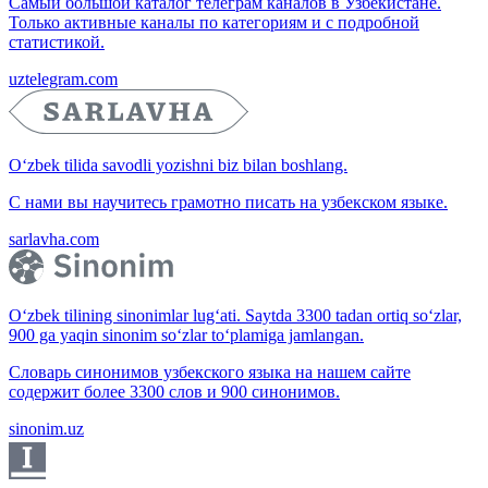
Самый большой каталог телеграм каналов в Узбекистане.
Только активные каналы по категориям и с подробной
статистикой.
uztelegram.com
O‘zbek tilida savodli yozishni biz bilan boshlang.
С нами вы научитесь грамотно писать на узбекском языке.
sarlavha.com
O‘zbek tilining sinonimlar lug‘ati. Saytda 3300 tadan ortiq so‘zlar,
900 ga yaqin sinonim so‘zlar to‘plamiga jamlangan.
Словарь синонимов узбекского языка на нашем сайте
содержит более 3300 слов и 900 синонимов.
sinonim.uz