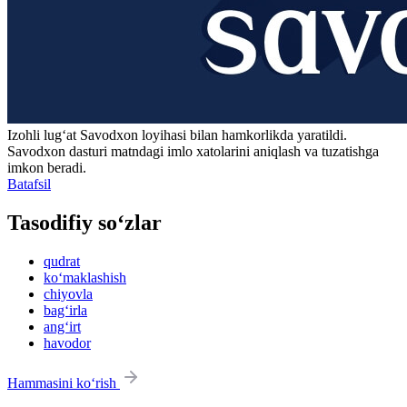
Izohli lugʻat
Savodxon
loyihasi bilan hamkorlikda yaratildi.
Savodxon dasturi matndagi imlo xatolarini aniqlash va tuzatishga
imkon beradi.
Batafsil
Tasodifiy so‘zlar
qudrat
ko‘maklashish
chiyovla
bag‘irla
ang‘irt
havodor
Hammasini ko‘rish