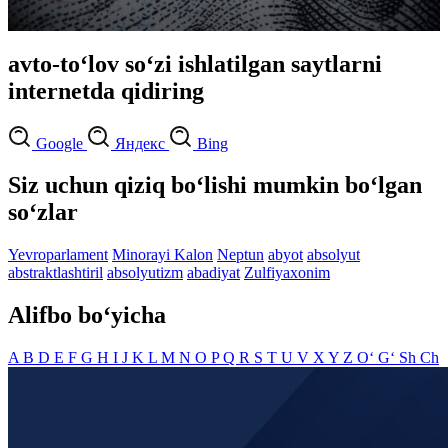
avto-to‘lov so‘zi ishlatilgan saytlarni
internetda qidiring
Google
Яндекс
Bing
Siz uchun qiziq bo‘lishi mumkin bo‘lgan
so‘zlar
Yevroparlament
Minorayi Kalon
Neptun
abyot
absolyut
abstraktlashtiril
absolyutizm
abadiyat
Zulfiyaxonim
Alifbo bo‘yicha
A
B
D
E
F
G
H
I
J
K
L
M
N
O
P
Q
R
S
T
U
V
X
Y
Z
O‘
G‘
Sh
Ch