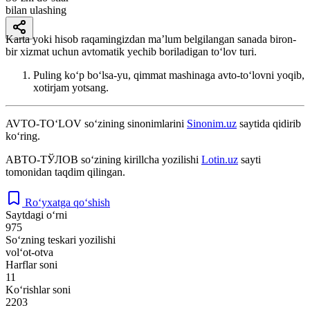
bilan ulashing
Karta yoki hisob raqamingizdan ma’lum belgilangan sanada biron-
bir xizmat uchun avtomatik yechib boriladigan to‘lov turi.
Puling ko‘p bo‘lsa-yu, qimmat mashinaga avto-to‘lovni yoqib,
xotirjam yotsang.
AVTO-TO‘LOV
so‘zining sinonimlarini
Sinonim.uz
saytida qidirib
ko‘ring.
АВТО-ТЎЛОВ
so‘zining kirillcha yozilishi
Lotin.uz
sayti
tomonidan taqdim qilingan.
Ro‘yxatga qo‘shish
Saytdagi o‘rni
975
So‘zning teskari yozilishi
vol‘ot-otva
Harflar soni
11
Ko‘rishlar soni
2203