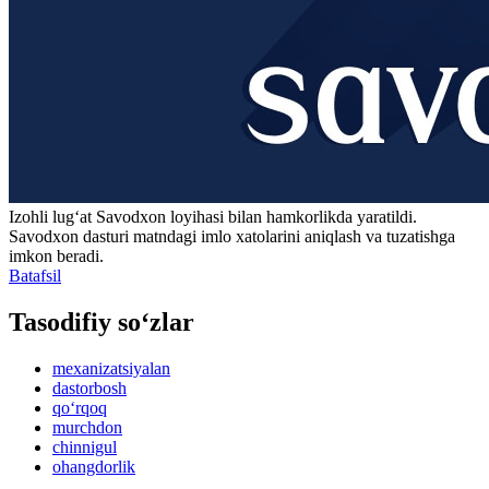
Izohli lugʻat
Savodxon
loyihasi bilan hamkorlikda yaratildi.
Savodxon dasturi matndagi imlo xatolarini aniqlash va tuzatishga
imkon beradi.
Batafsil
Tasodifiy so‘zlar
mexanizatsiyalan
dastorbosh
qo‘rqoq
murchdon
chinnigul
ohangdorlik