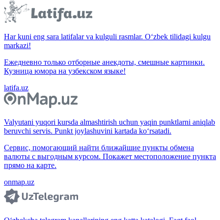
Har kuni eng sara latifalar va kulguli rasmlar. O‘zbek tilidagi kulgu
markazi!
Ежедневно только отборные анекдоты, смешные картинки.
Кузница юмора на узбекском языке!
latifa.uz
Valyutani yuqori kursda almashtirish uchun yaqin punktlarni aniqlab
beruvchi servis. Punkt joylashuvini kartada ko‘rsatadi.
Сервис, помогающий найти ближайшие пункты обмена
валюты с выгодным курсом. Покажет местоположение пункта
прямо на карте.
onmap.uz