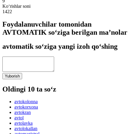
9
Ko‘rishlar soni
1422
Foydalanuvchilar tomonidan
AVTOMATIK so‘ziga berilgan ma’nolar
avtomatik so‘ziga yangi izoh qo‘shing
Yuborish
Oldingi 10 ta so‘z
avtokolonna
avtokorxona
avtokran
avtol
avtolavka
avtolokallan
avtomagistral