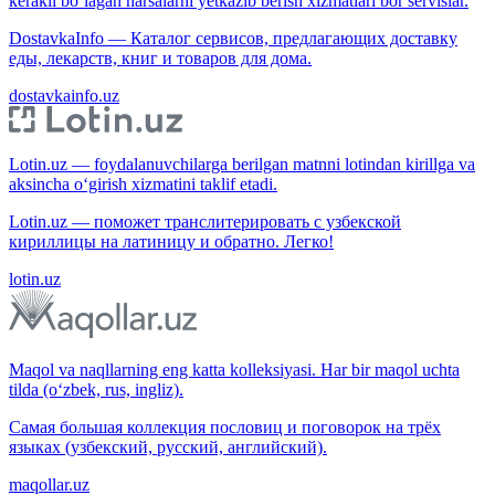
kerakli bo‘lagan narsalarni yetkazib berish xizmatlari bor servislar.
DostavkaInfo — Каталог сервисов, предлагающих доставку
еды, лекарств, книг и товаров для дома.
dostavkainfo.uz
Lotin.uz — foydalanuvchilarga berilgan matnni lotindan kirillga va
aksincha o‘girish xizmatini taklif etadi.
Lotin.uz — поможет транслитерировать с узбекской
кириллицы на латиницу и обратно. Легко!
lotin.uz
Maqol va naqllarning eng katta kolleksiyasi. Har bir maqol uchta
tilda (o‘zbek, rus, ingliz).
Самая большая коллекция пословиц и поговорок на трёх
языках (узбекский, русский, английский).
maqollar.uz