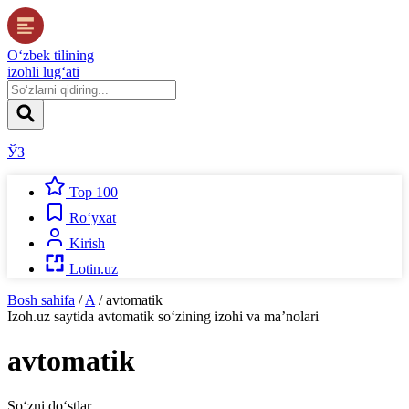
O‘zbek tilining
izohli lug‘ati
ЎЗ
Top 100
Ro‘yxat
Kirish
Lotin.uz
Bosh sahifa
/
A
/
avtomatik
Izoh.uz
saytida
avtomatik
so‘zining izohi va ma’nolari
avtomatik
So‘zni do‘stlar