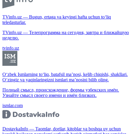
TVinfo.uz — Bugun, ertaga va keyingi hafta uchun to‘liq
teledasturlar.
TVinfo.uz — Телепрограмма на сегодня, завтра и ближайшую
неделю.
tvinfo.uz
O‘zbek Ismlarning to‘liq, batafsil ma’nosi, kelib chiqishi, shakllari.
O‘zingiz va yaqinlaringizni ismlari ma’nosini bilib oling.
Полный смысл, происхождение, формы узбекских имён.
Узнайте смысл своего имени и имён близких.
ismlar.com
DostavkaInfo — Taomlar, dorilar, kitoblar va boshqa uy uchun