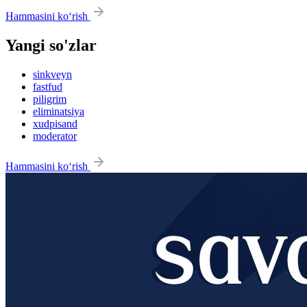
Hammasini ko‘rish
Yangi so'zlar
sinkveyn
fastfud
piligrim
eliminatsiya
xudpisand
moderator
Hammasini ko‘rish