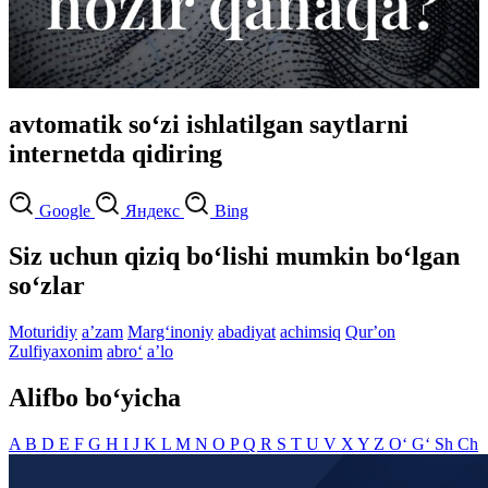
avtomatik so‘zi ishlatilgan saytlarni
internetda qidiring
Google
Яндекс
Bing
Siz uchun qiziq bo‘lishi mumkin bo‘lgan
so‘zlar
Moturidiy
aʼzam
Marg‘inoniy
abadiyat
achimsiq
Qurʼon
Zulfiyaxonim
abro‘
aʼlo
Alifbo bo‘yicha
A
B
D
E
F
G
H
I
J
K
L
M
N
O
P
Q
R
S
T
U
V
X
Y
Z
O‘
G‘
Sh
Ch