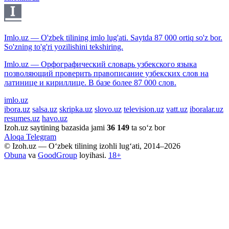
Imlo.uz — O'zbek tilining imlo lug'ati. Saytda 87 000 ortiq so'z bor.
So'zning to'g'ri yozilishini tekshiring.
Imlo.uz — Орфографический словарь узбекского языка
позволяющий проверить правописание узбекских слов на
латинице и кириллице. В базе более 87 000 слов.
imlo.uz
ibora.uz
salsa.uz
skripka.uz
slovo.uz
television.uz
vatt.uz
iboralar.uz
resumes.uz
havo.uz
Izoh.uz saytining bazasida jami
36 149
ta so‘z bor
Aloqa
Telegram
© Izoh.uz — O‘zbek tilining izohli lug‘ati, 2014–2026
Obuna
va
GoodGroup
loyihasi.
18+