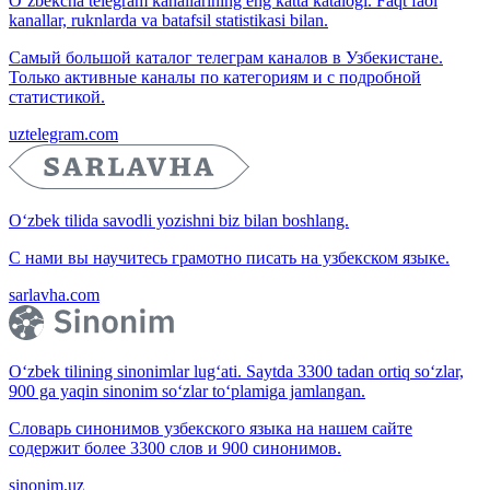
O‘zbekcha telegram kanallarining eng katta katalogi. Faqt faol
kanallar, ruknlarda va batafsil statistikasi bilan.
Самый большой каталог телеграм каналов в Узбекистане.
Только активные каналы по категориям и с подробной
статистикой.
uztelegram.com
O‘zbek tilida savodli yozishni biz bilan boshlang.
С нами вы научитесь грамотно писать на узбекском языке.
sarlavha.com
O‘zbek tilining sinonimlar lug‘ati. Saytda 3300 tadan ortiq so‘zlar,
900 ga yaqin sinonim so‘zlar to‘plamiga jamlangan.
Словарь синонимов узбекского языка на нашем сайте
содержит более 3300 слов и 900 синонимов.
sinonim.uz