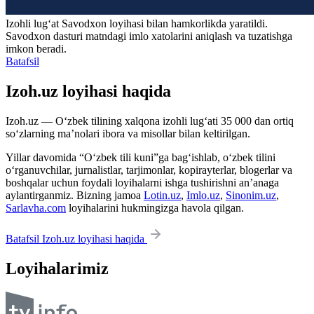
Izohli lugʻat
Savodxon
loyihasi bilan hamkorlikda yaratildi.
Savodxon dasturi matndagi imlo xatolarini aniqlash va tuzatishga
imkon beradi.
Batafsil
Izoh.uz loyihasi haqida
Izoh.uz — O‘zbek tilining xalqona izohli lug‘ati 35 000 dan ortiq
so‘zlarning ma’nolari ibora va misollar bilan keltirilgan.
Yillar davomida “O‘zbek tili kuni”ga bag‘ishlab, o‘zbek tilini
o‘rganuvchilar, jurnalistlar, tarjimonlar, kopirayterlar, blogerlar va
boshqalar uchun foydali loyihalarni ishga tushirishni an’anaga
aylantirganmiz. Bizning jamoa
Lotin.uz
,
Imlo.uz
,
Sinonim.uz
,
Sarlavha.com
loyihalarini hukmingizga havola qilgan.
Batafsil Izoh.uz loyihasi haqida
Loyihalarimiz