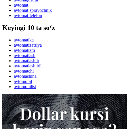
avtomat
avtomat-spravochnik
avtomat-telefon
Keyingi 10 ta so‘z
avtomatika
avtomatizatsiya
avtomatizm
avtomatlash
avtomatlashtir
avtomatlashtiril
avtomatchi
avtomashina
avtomobil
avtomobilist