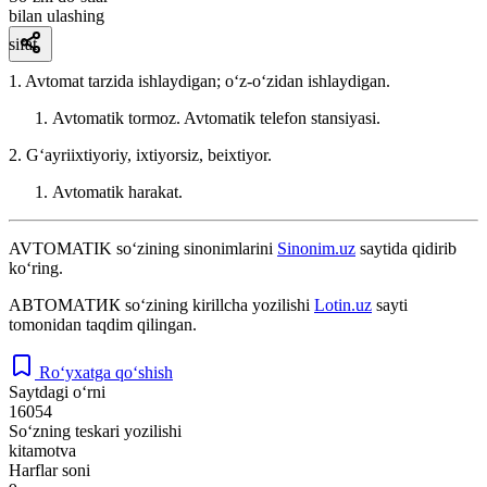
bilan ulashing
sifat
1. Avtomat tarzida ishlaydigan; oʻz-oʻzidan ishlaydigan.
Avtomatik tormoz. Avtomatik telefon stansiyasi.
2. Gʻayriixtiyoriy, ixtiyorsiz, beixtiyor.
Avtomatik harakat.
AVTOMATIK
so‘zining sinonimlarini
Sinonim.uz
saytida qidirib
ko‘ring.
АВТОМАТИК
so‘zining kirillcha yozilishi
Lotin.uz
sayti
tomonidan taqdim qilingan.
Ro‘yxatga qo‘shish
Saytdagi o‘rni
16054
So‘zning teskari yozilishi
kitamotva
Harflar soni