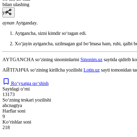
bilan ulashing
ys
aynan
Aytganday.
Aytgancha, sizni kimdir soʻragan edi.
Xoʻjayin aytgancha, uzilmagan gul boʻlmasa ham, ruhi, qalbi b
AYTGANCHA
so‘zining sinonimlarini
Sinonim.uz
saytida qidirib ko
АЙТГАНЧА
so‘zining kirillcha yozilishi
Lotin.uz
sayti tomonidan ta
Ro‘yxatga qo‘shish
Saytdagi o‘rni
13173
So‘zning teskari yozilishi
ahcnagtya
Harflar soni
9
Ko‘rishlar soni
218