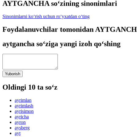
AYTGANCHA so‘zining sinonimlari
Sinonimlarni ko‘rish uchun ro‘yxatdan o‘ting
Foydalanuvchilar tomonidan AYTGANCHA 
aytgancha so‘ziga yangi izoh qo‘shing
Yuborish
Oldingi 10 ta so‘z
ayrimlan
ayrimlash
ayrisimon
ayricha
ayron
aysberg
ayt