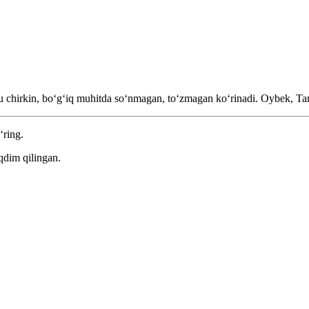
u chirkin, boʻgʻiq muhitda soʻnmagan, toʻzmagan koʻrinadi.
Oybek, Tan
‘ring.
qdim qilingan.