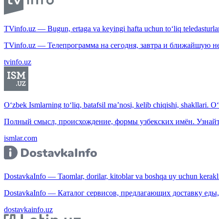
TVinfo.uz — Bugun, ertaga va keyingi hafta uchun to‘liq teledasturlar
TVinfo.uz — Телепрограмма на сегодня, завтра и ближайшую н
tvinfo.uz
O‘zbek Ismlarning to‘liq, batafsil ma’nosi, kelib chiqishi, shakllari. O
Полный смысл, происхождение, формы узбекских имён. Узнайт
ismlar.com
DostavkaInfo — Taomlar, dorilar, kitoblar va boshqa uy uchun kerakli b
DostavkaInfo — Каталог сервисов, предлагающих доставку еды, 
dostavkainfo.uz