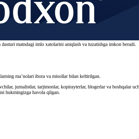
 dasturi matndagi imlo xatolarini aniqlash va tuzatishga imkon beradi.
arning ma’nolari ibora va misollar bilan keltirilgan.
hilar, jurnalistlar, tarjimonlar, kopirayterlar, blogerlar va boshqalar u
ini hukmingizga havola qilgan.