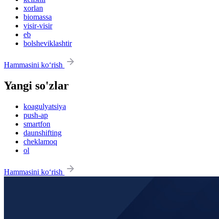
xorlan
biomassa
visir-visir
eb
bolsheviklashtir
Hammasini ko‘rish
Yangi so'zlar
koagulyatsiya
push-ap
smartfon
daunshifting
cheklamoq
ol
Hammasini ko‘rish