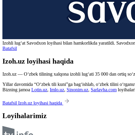
Izohli lugʻat
Savodxon
loyihasi bilan hamkorlikda yaratildi. Savodxon
Batafsil
Izoh.uz loyihasi haqida
Izoh.uz — O‘zbek tilining xalqona izohli lug‘ati 35 000 dan ortiq so‘zl
Yillar davomida “O‘zbek tili kuni”ga bag‘ishlab, o‘zbek tilini o‘rganuvc
Bizning jamoa
Lotin.uz
,
Imlo.uz
,
Sinonim.uz
,
Sarlavha.com
loyihalar
Batafsil Izoh.uz loyihasi haqida
Loyihalarimiz