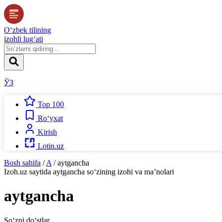
O‘zbek tilining
izohli lug‘ati
ЎЗ
Top 100
Ro‘yxat
Kirish
Lotin.uz
Bosh sahifa
/
A
/
aytgancha
Izoh.uz
saytida
aytgancha
so‘zining izohi va ma’nolari
aytgancha
So‘zni do‘stlar