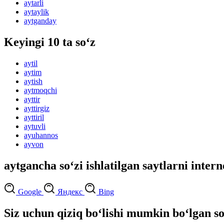
aytarli
aytaylik
aytganday
Keyingi 10 ta so‘z
aytil
aytim
aytish
aytmoqchi
ayttir
ayttirgiz
ayttiril
aytuvli
ayuhannos
ayvon
aytgancha so‘zi ishlatilgan saytlarni intern
Google
Яндекс
Bing
Siz uchun qiziq bo‘lishi mumkin bo‘lgan so