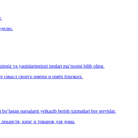
.
еделю.
‘zingiz va yaqinlaringizni ismlari ma’nosini bilib oling.
е смысл своего имени и имён близких.
o‘lagan narsalarni yetkazib berish xizmatlari bor servislar.
лекарств, книг и товаров для дома.