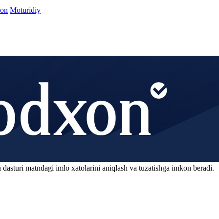
yon
Moturidiy
 dasturi matndagi imlo xatolarini aniqlash va tuzatishga imkon beradi.