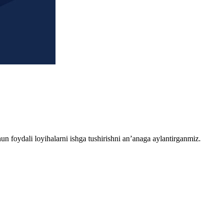
chun foydali loyihalarni ishga tushirishni an’anaga aylantirganmiz.