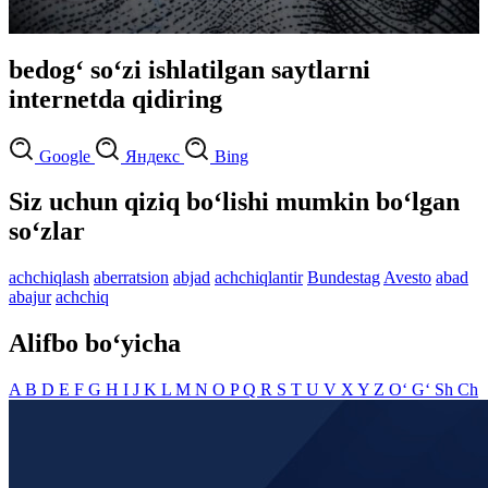
bedog‘ so‘zi ishlatilgan saytlarni
internetda qidiring
Google
Яндекс
Bing
Siz uchun qiziq bo‘lishi mumkin bo‘lgan
so‘zlar
achchiqlash
aberratsion
abjad
achchiqlantir
Bundestag
Avesto
abad
abajur
achchiq
Alifbo bo‘yicha
A
B
D
E
F
G
H
I
J
K
L
M
N
O
P
Q
R
S
T
U
V
X
Y
Z
O‘
G‘
Sh
Ch