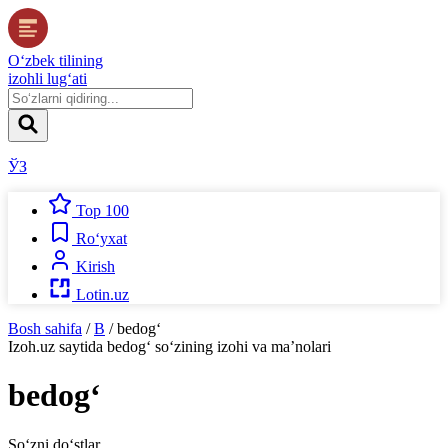
O‘zbek tilining
izohli lug‘ati
ЎЗ
Top 100
Ro‘yxat
Kirish
Lotin.uz
Bosh sahifa
/
B
/
bedog‘
Izoh.uz
saytida
bedog‘
so‘zining izohi va ma’nolari
bedog‘
So‘zni do‘stlar