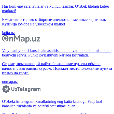
Har kuni eng sara latifalar va kulguli rasmlar. O‘zbek tilidagi kulgu
markazi!
Ежедневно только отборные анекдоты, смешные картинки.
Кузница юмора на узбекском языке!
latifa.uz
Valyutani yuqori kursda almashtirish uchun yaqin punktlarni aniqlab
beruvchi servis. Punkt joylashuvini kartada ko‘rsatadi.
Сервис, помогающий найти ближайшие пункты обмена
валюты с выгодным курсом. Покажет местоположение пункта
прямо на карте.
onmap.uz
O‘zbekcha telegram kanallarining eng katta katalogi. Faqt faol
kanallar, ruknlarda va batafsil statistikasi bilan.