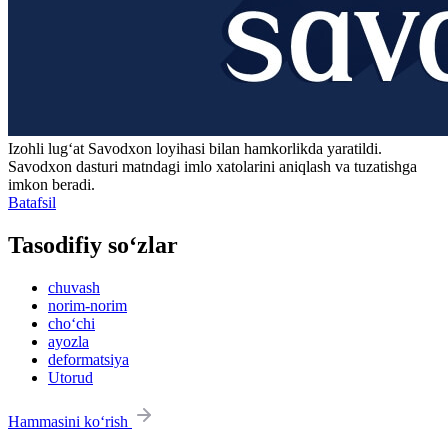
Izohli lugʻat
Savodxon
loyihasi bilan hamkorlikda yaratildi.
Savodxon dasturi matndagi imlo xatolarini aniqlash va tuzatishga
imkon beradi.
Batafsil
Tasodifiy so‘zlar
chuvash
norim-norim
cho‘chi
ayozla
deformatsiya
Utorud
Hammasini ko‘rish