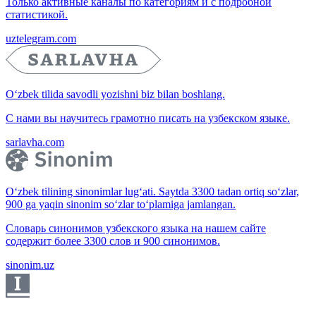
Только активные каналы по категориям и с подробной
статистикой.
uztelegram.com
O‘zbek tilida savodli yozishni biz bilan boshlang.
С нами вы научитесь грамотно писать на узбекском языке.
sarlavha.com
O‘zbek tilining sinonimlar lug‘ati. Saytda 3300 tadan ortiq so‘zlar,
900 ga yaqin sinonim so‘zlar to‘plamiga jamlangan.
Словарь синонимов узбекского языка на нашем сайте
содержит более 3300 слов и 900 синонимов.
sinonim.uz