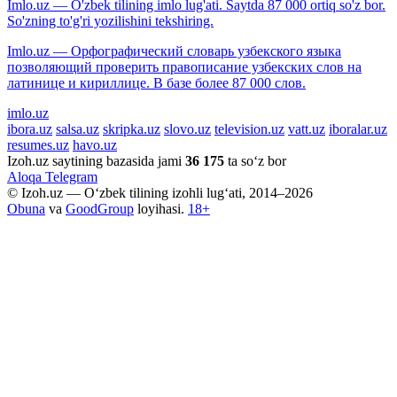
Imlo.uz — O'zbek tilining imlo lug'ati. Saytda 87 000 ortiq so'z bor.
So'zning to'g'ri yozilishini tekshiring.
Imlo.uz — Орфографический словарь узбекского языка
позволяющий проверить правописание узбекских слов на
латинице и кириллице. В базе более 87 000 слов.
imlo.uz
ibora.uz
salsa.uz
skripka.uz
slovo.uz
television.uz
vatt.uz
iboralar.uz
resumes.uz
havo.uz
Izoh.uz saytining bazasida jami
36 175
ta so‘z bor
Aloqa
Telegram
© Izoh.uz — O‘zbek tilining izohli lug‘ati, 2014–2026
Obuna
va
GoodGroup
loyihasi.
18+