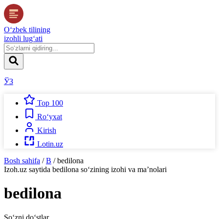
O‘zbek tilining
izohli lug‘ati
ЎЗ
Top 100
Ro‘yxat
Kirish
Lotin.uz
Bosh sahifa
/
B
/
bedilona
Izoh.uz
saytida
bedilona
so‘zining izohi va ma’nolari
bedilona
So‘zni do‘stlar