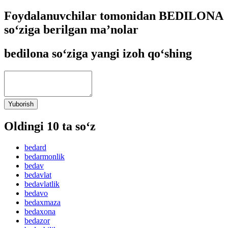
Foydalanuvchilar tomonidan BEDILONA
so‘ziga berilgan ma’nolar
bedilona so‘ziga yangi izoh qo‘shing
Yuborish
Oldingi 10 ta so‘z
bedard
bedarmonlik
bedav
bedavlat
bedavlatlik
bedavo
bedaxmaza
bedaxona
bedazor