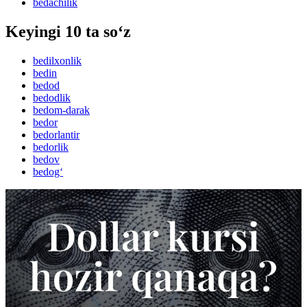
bedachilik
Keyingi 10 ta so‘z
bedilxonlik
bedin
bedod
bedodlik
bedom-darak
bedor
bedorlantir
bedorlik
bedov
bedog‘