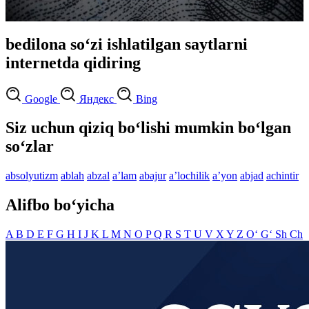
bedilona so‘zi ishlatilgan saytlarni
internetda qidiring
Google
Яндекс
Bing
Siz uchun qiziq bo‘lishi mumkin bo‘lgan
so‘zlar
absolyutizm
ablah
abzal
aʼlam
abajur
aʼlochilik
aʼyon
abjad
achintir
Alifbo bo‘yicha
A
B
D
E
F
G
H
I
J
K
L
M
N
O
P
Q
R
S
T
U
V
X
Y
Z
O‘
G‘
Sh
Ch