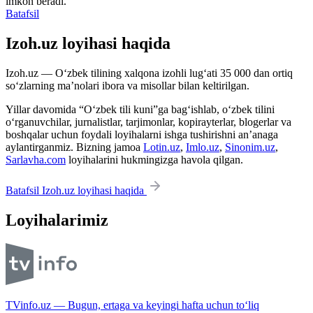
imkon beradi.
Batafsil
Izoh.uz loyihasi haqida
Izoh.uz — O‘zbek tilining xalqona izohli lug‘ati 35 000 dan ortiq
so‘zlarning ma’nolari ibora va misollar bilan keltirilgan.
Yillar davomida “O‘zbek tili kuni”ga bag‘ishlab, o‘zbek tilini
o‘rganuvchilar, jurnalistlar, tarjimonlar, kopirayterlar, blogerlar va
boshqalar uchun foydali loyihalarni ishga tushirishni an’anaga
aylantirganmiz. Bizning jamoa
Lotin.uz
,
Imlo.uz
,
Sinonim.uz
,
Sarlavha.com
loyihalarini hukmingizga havola qilgan.
Batafsil Izoh.uz loyihasi haqida
Loyihalarimiz
TVinfo.uz — Bugun, ertaga va keyingi hafta uchun to‘liq