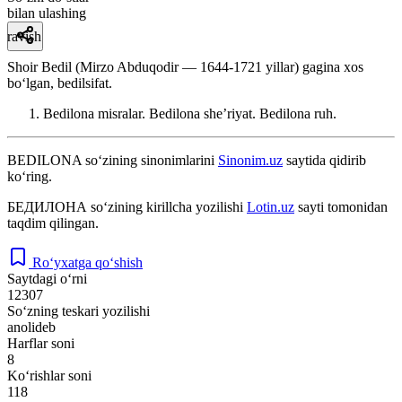
bilan ulashing
ravish
Shoir Bedil (Mirzo Abduqodir — 1644-1721 yillar) gagina xos
boʻlgan, bedilsifat.
Bedilona misralar. Bedilona sheʼriyat. Bedilona ruh.
BEDILONA
so‘zining sinonimlarini
Sinonim.uz
saytida qidirib
ko‘ring.
БЕДИЛОНА
so‘zining kirillcha yozilishi
Lotin.uz
sayti tomonidan
taqdim qilingan.
Ro‘yxatga qo‘shish
Saytdagi o‘rni
12307
So‘zning teskari yozilishi
anolideb
Harflar soni
8
Ko‘rishlar soni
118