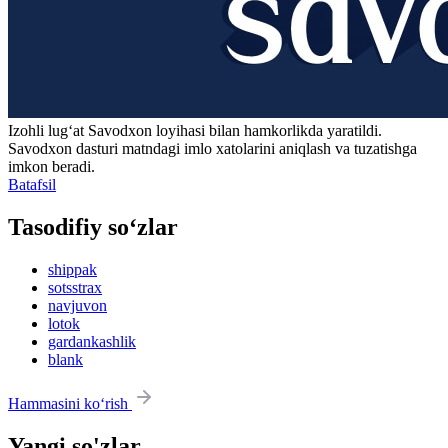
Izohli lugʻat
Savodxon
loyihasi bilan hamkorlikda yaratildi.
Savodxon dasturi matndagi imlo xatolarini aniqlash va tuzatishga
imkon beradi.
Batafsil
Tasodifiy so‘zlar
shippak
sotsstrax
navjuvon
lotok
gardankashlik
blank
Hammasini ko‘rish
Yangi so'zlar