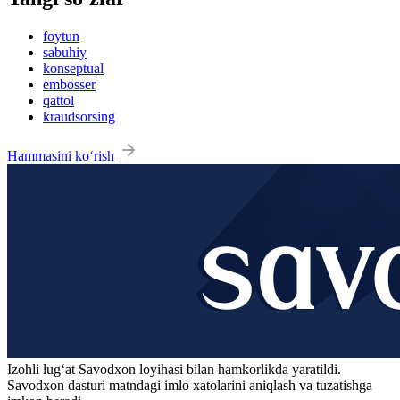
foytun
sabuhiy
konseptual
embosser
qattol
kraudsorsing
Hammasini ko‘rish
Izohli lugʻat
Savodxon
loyihasi bilan hamkorlikda yaratildi.
Savodxon dasturi matndagi imlo xatolarini aniqlash va tuzatishga