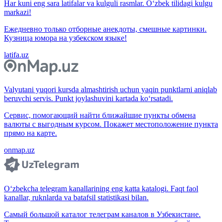
Har kuni eng sara latifalar va kulguli rasmlar. O‘zbek tilidagi kulgu
markazi!
Ежедневно только отборные анекдоты, смешные картинки.
Кузница юмора на узбекском языке!
latifa.uz
Valyutani yuqori kursda almashtirish uchun yaqin punktlarni aniqlab
beruvchi servis. Punkt joylashuvini kartada ko‘rsatadi.
Сервис, помогающий найти ближайшие пункты обмена
валюты с выгодным курсом. Покажет местоположение пункта
прямо на карте.
onmap.uz
O‘zbekcha telegram kanallarining eng katta katalogi. Faqt faol
kanallar, ruknlarda va batafsil statistikasi bilan.
Самый большой каталог телеграм каналов в Узбекистане.