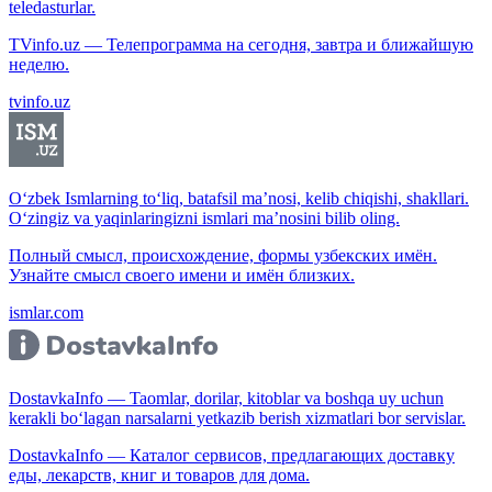
teledasturlar.
TVinfo.uz — Телепрограмма на сегодня, завтра и ближайшую
неделю.
tvinfo.uz
O‘zbek Ismlarning to‘liq, batafsil ma’nosi, kelib chiqishi, shakllari.
O‘zingiz va yaqinlaringizni ismlari ma’nosini bilib oling.
Полный смысл, происхождение, формы узбекских имён.
Узнайте смысл своего имени и имён близких.
ismlar.com
DostavkaInfo — Taomlar, dorilar, kitoblar va boshqa uy uchun
kerakli bo‘lagan narsalarni yetkazib berish xizmatlari bor servislar.
DostavkaInfo — Каталог сервисов, предлагающих доставку
еды, лекарств, книг и товаров для дома.