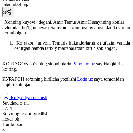
bilan ulashing
ot
"Xonning kuyovi" degani. Amir Temur Amir Husaynning xonlar
avlodidan bo‘lgan bevasi Saroymulkxonimga uylangandan keyin bu
nomni olgan.
“Ko‘ragon” unvoni Temuriy hukmdorlarning nufuzini yanada
oshirgan hamda tarixiy martabalardan biri hisoblangan.
KO‘RAGON
so‘zining sinonimlarini
Sinonim.uz
saytida qidirib
ko‘ring.
КЎРАГОН
so‘zining kirillcha yozilishi
Lotin.uz
sayti tomonidan
taqdim qilingan.
Ro‘yxatga qo‘shish
Saytdagi o‘rni
3734
So‘zning teskari yozilishi
nogar‘ok
Harflar soni
8