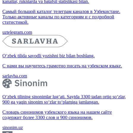
kanallar, ruknlarda va batafsil statistikasi bilan.
Самый большой каталог телеграм каналов в Узбекистане.
Только активные каналы по категориям и с подробной
статистикой.
uztelegram.com
O‘zbek tilida savodli yozishni biz bilan boshlang.
С нами вы научитесь грамотно писать на узбекском языке.
sarlavha.com
O‘zbek tilining sinonimlar lug‘ati. Saytda 3300 tadan ortiq so‘zlar,
900 ga yaqin sinonim so‘zlar to‘plamiga jamlangan.
Словарь синонимов узбекского языка на нашем сайте
содержит более 3300 слов и 900 синонимов.
sinonim.uz