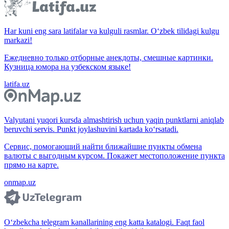
Har kuni eng sara latifalar va kulguli rasmlar. O‘zbek tilidagi kulgu
markazi!
Ежедневно только отборные анекдоты, смешные картинки.
Кузница юмора на узбекском языке!
latifa.uz
Valyutani yuqori kursda almashtirish uchun yaqin punktlarni aniqlab
beruvchi servis. Punkt joylashuvini kartada ko‘rsatadi.
Сервис, помогающий найти ближайшие пункты обмена
валюты с выгодным курсом. Покажет местоположение пункта
прямо на карте.
onmap.uz
O‘zbekcha telegram kanallarining eng katta katalogi. Faqt faol