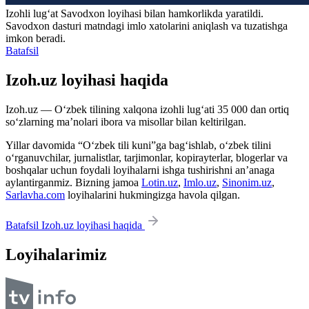
Izohli lugʻat
Savodxon
loyihasi bilan hamkorlikda yaratildi.
Savodxon dasturi matndagi imlo xatolarini aniqlash va tuzatishga
imkon beradi.
Batafsil
Izoh.uz loyihasi haqida
Izoh.uz — O‘zbek tilining xalqona izohli lug‘ati 35 000 dan ortiq
so‘zlarning ma’nolari ibora va misollar bilan keltirilgan.
Yillar davomida “O‘zbek tili kuni”ga bag‘ishlab, o‘zbek tilini
o‘rganuvchilar, jurnalistlar, tarjimonlar, kopirayterlar, blogerlar va
boshqalar uchun foydali loyihalarni ishga tushirishni an’anaga
aylantirganmiz. Bizning jamoa
Lotin.uz
,
Imlo.uz
,
Sinonim.uz
,
Sarlavha.com
loyihalarini hukmingizga havola qilgan.
Batafsil Izoh.uz loyihasi haqida
Loyihalarimiz