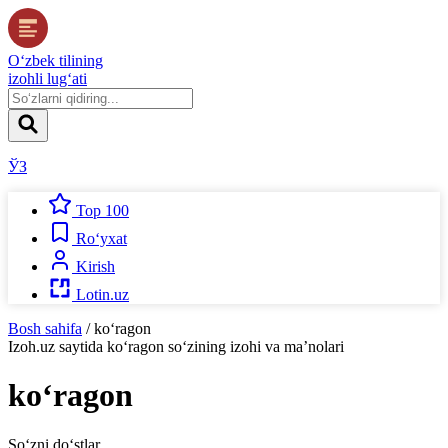
O‘zbek tilining
izohli lug‘ati
ЎЗ
Top 100
Ro‘yxat
Kirish
Lotin.uz
Bosh sahifa
/
ko‘ragon
Izoh.uz
saytida
ko‘ragon
so‘zining izohi va ma’nolari
ko‘ragon
So‘zni do‘stlar