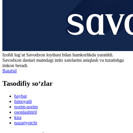
Izohli lugʻat
Savodxon
loyihasi bilan hamkorlikda yaratildi.
Savodxon dasturi matndagi imlo xatolarini aniqlash va tuzatishga
imkon beradi.
Batafsil
Tasodifiy so‘zlar
haybat
himoyatli
norim-norim
osonlashtiril
kira
nazariyotchi