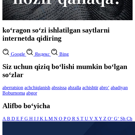
ko‘ragon so‘zi ishlatilgan saytlarni
internetda qidiring
Google
Яндекс
Bing
Siz uchun qiziq bo‘lishi mumkin bo‘lgan
so‘zlar
aberratsion
achchiqlanish
abssissa
abzalla
achishtir
abro‘
abadiyan
Boburnoma
abgor
Alifbo bo‘yicha
A
B
D
E
F
G
H
I
J
K
L
M
N
O
P
Q
R
S
T
U
V
X
Y
Z
O‘
G‘
Sh
Ch