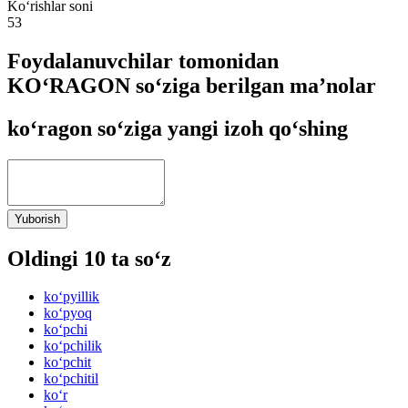
Ko‘rishlar soni
53
Foydalanuvchilar tomonidan
KO‘RAGON so‘ziga berilgan ma’nolar
ko‘ragon so‘ziga yangi izoh qo‘shing
Yuborish
Oldingi 10 ta so‘z
ko‘pyillik
ko‘pyoq
ko‘pchi
ko‘pchilik
ko‘pchit
ko‘pchitil
ko‘r