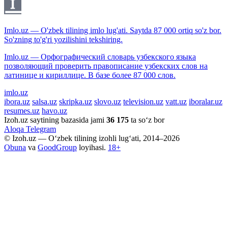
Imlo.uz — O'zbek tilining imlo lug'ati. Saytda 87 000 ortiq so'z bor.
So'zning to'g'ri yozilishini tekshiring.
Imlo.uz — Орфографический словарь узбекского языка
позволяющий проверить правописание узбекских слов на
латинице и кириллице. В базе более 87 000 слов.
imlo.uz
ibora.uz
salsa.uz
skripka.uz
slovo.uz
television.uz
vatt.uz
iboralar.uz
resumes.uz
havo.uz
Izoh.uz saytining bazasida jami
36 175
ta so‘z bor
Aloqa
Telegram
© Izoh.uz — O‘zbek tilining izohli lug‘ati, 2014–2026
Obuna
va
GoodGroup
loyihasi.
18+