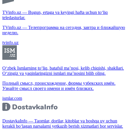
TVinfo.uz — Bugun, ertaga va keyingi hafta uchun to‘liq
teledasturlar.
TVinfo.uz — Телепрограмма на сегодня, завтра и ближайшую
неделю.
tvinfo.uz
O‘zbek Ismlarning to‘liq, batafsil ma’nosi, kelib chiqishi, shakllari.
O‘zingiz va yaqinlaringizni ismlari ma’nosini bilib oling.
Полный смысл, происхождение, формы узбекских имён.
Узнайте смысл своего имени и имён близких.
ismlar.com
DostavkaInfo — Taomlar, dorilar, kitoblar va boshqa uy uchun
kerakli bo‘lagan narsalarni yetkazib berish xizmatlari bor servislar.