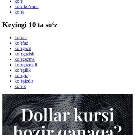
ko‘r
ko‘r-ko‘rona
ko‘ra
Keyingi 10 ta so‘z
ko‘rak
ko‘rfaz
ko‘rgazil
ko‘rgazish
ko‘rgazma
ko‘rgazmali
ko‘rgilik
ko‘rgiz
ko‘rgizdir
ko‘rik