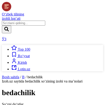
O‘zbek tilining
izohli lug‘ati
ЎЗ
Top 100
Ro‘yxat
Kirish
Lotin.uz
Bosh sahifa
/
B
/
bedachilik
Izoh.uz
saytida
bedachilik
so‘zining izohi va ma’nolari
bedachilik
So‘zni do‘stlar