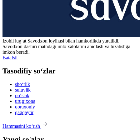
Izohli lugʻat
Savodxon
loyihasi bilan hamkorlikda yaratildi.
Savodxon dasturi matndagi imlo xatolarini aniqlash va tuzatishga
imkon beradi.
Batafsil
Tasodifiy so‘zlar
sho‘rlik
suluvlik
po‘stak
urug‘xona
qoraxoniy
qaqqaytir
Hammasini ko‘rish
Yangi so'zlar