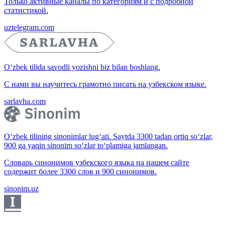
Только активные каналы по категориям и с подробной
статистикой.
uztelegram.com
O‘zbek tilida savodli yozishni biz bilan boshlang.
С нами вы научитесь грамотно писать на узбекском языке.
sarlavha.com
O‘zbek tilining sinonimlar lug‘ati. Saytda 3300 tadan ortiq so‘zlar,
900 ga yaqin sinonim so‘zlar to‘plamiga jamlangan.
Словарь синонимов узбекского языка на нашем сайте
содержит более 3300 слов и 900 синонимов.
sinonim.uz