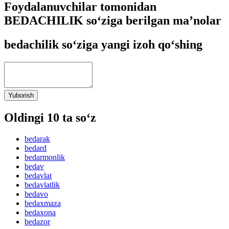
Foydalanuvchilar tomonidan
BEDACHILIK so‘ziga berilgan ma’nolar
bedachilik so‘ziga yangi izoh qo‘shing
Yuborish
Oldingi 10 ta so‘z
bedarak
bedard
bedarmonlik
bedav
bedavlat
bedavlatlik
bedavo
bedaxmaza
bedaxona
bedazor