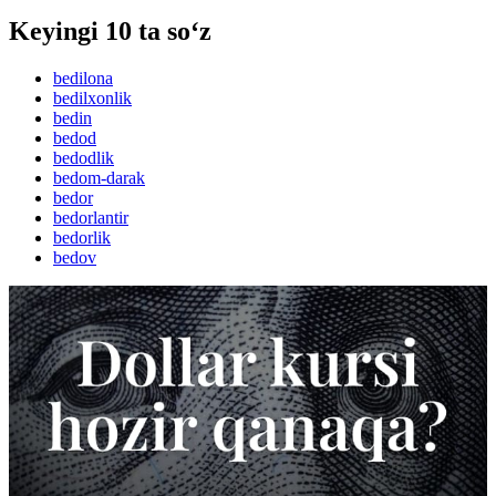
Keyingi 10 ta so‘z
bedilona
bedilxonlik
bedin
bedod
bedodlik
bedom-darak
bedor
bedorlantir
bedorlik
bedov