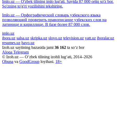
Imlo.uz — O'zbek tilining imlo lug'ati. Saytda 87 000 ortiq so'z bor.
So'zning to'g'ri yozilishini tekshiring.
Imlo.uz — Орфографический словарь узбекского языка
позволяющий проверить правописание узбекских слов на
латинице и кириллице. В базе более 87 000 слов.
imlo.uz
ibora.uz
salsa.uz
skripka.uz
slovo.uz
television.uz
vatt.uz
iboralar.uz
resumes.uz
havo.uz
Izoh.uz saytining bazasida jami
36 162
ta so‘z bor
Aloqa
Telegram
© Izoh.uz — O‘zbek tilining izohli lug‘ati, 2014–2026
Obuna
va
GoodGroup
loyihasi.
18+