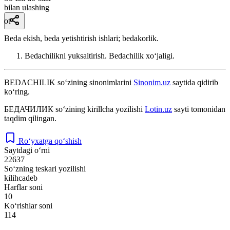
bilan ulashing
ot
Beda ekish, beda yetishtirish ishlari; bedakorlik.
Bedachilikni yuksaltirish. Bedachilik xoʻjaligi.
BEDACHILIK
so‘zining sinonimlarini
Sinonim.uz
saytida qidirib
ko‘ring.
БЕДАЧИЛИК
so‘zining kirillcha yozilishi
Lotin.uz
sayti tomonidan
taqdim qilingan.
Ro‘yxatga qo‘shish
Saytdagi o‘rni
22637
So‘zning teskari yozilishi
kilihcadeb
Harflar soni
10
Ko‘rishlar soni
114