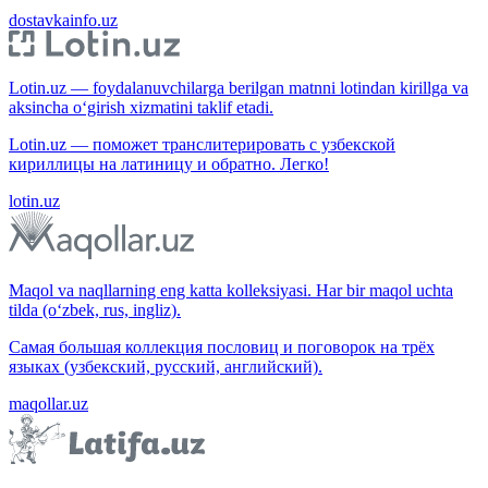
dostavkainfo.uz
Lotin.uz — foydalanuvchilarga berilgan matnni lotindan kirillga va
aksincha o‘girish xizmatini taklif etadi.
Lotin.uz — поможет транслитерировать с узбекской
кириллицы на латиницу и обратно. Легко!
lotin.uz
Maqol va naqllarning eng katta kolleksiyasi. Har bir maqol uchta
tilda (o‘zbek, rus, ingliz).
Самая большая коллекция пословиц и поговорок на трёх
языках (узбекский, русский, английский).
maqollar.uz