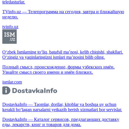
teledasturlar.
TVinfo.uz — Телепрограмма на сегодня, завтра и ближайшую
неделю.
tvinfo.uz
O‘zbek Ismlarning to‘liq, batafsil ma’nosi, kelib chiqishi, shakllari.
O‘zingiz va yaqinlaringizni ismlari ma’nosini bilib oling.
Полный смысл, происхождение, формы узбекских имён.
Узнайте смысл своего имени и имён близких.
ismlar.com
DostavkaInfo — Taomlar, dorilar, kitoblar va boshqa uy uchun
kerakli bo‘lagan narsalarni yetkazib berish xizmatlari bor servislar.
DostavkaInfo — Каталог сервисов, предлагающих доставку
еды, лекарств, книг и товаров для дома.