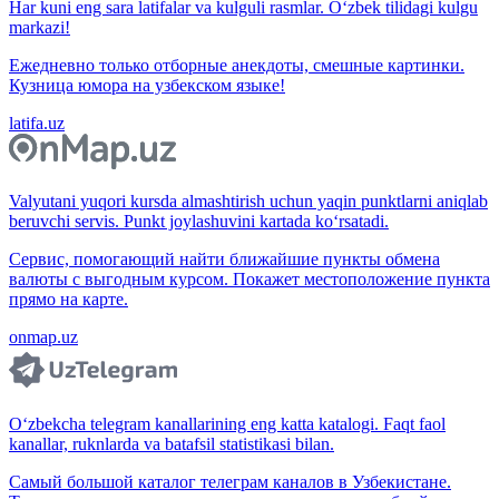
Har kuni eng sara latifalar va kulguli rasmlar. O‘zbek tilidagi kulgu
markazi!
Ежедневно только отборные анекдоты, смешные картинки.
Кузница юмора на узбекском языке!
latifa.uz
Valyutani yuqori kursda almashtirish uchun yaqin punktlarni aniqlab
beruvchi servis. Punkt joylashuvini kartada ko‘rsatadi.
Сервис, помогающий найти ближайшие пункты обмена
валюты с выгодным курсом. Покажет местоположение пункта
прямо на карте.
onmap.uz
O‘zbekcha telegram kanallarining eng katta katalogi. Faqt faol
kanallar, ruknlarda va batafsil statistikasi bilan.
Самый большой каталог телеграм каналов в Узбекистане.