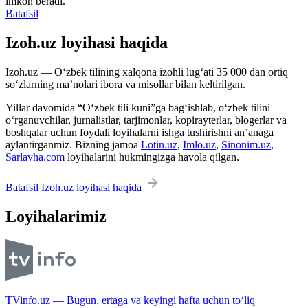
imkon beradi.
Batafsil
Izoh.uz loyihasi haqida
Izoh.uz — O‘zbek tilining xalqona izohli lug‘ati 35 000 dan ortiq
so‘zlarning ma’nolari ibora va misollar bilan keltirilgan.
Yillar davomida “O‘zbek tili kuni”ga bag‘ishlab, o‘zbek tilini
o‘rganuvchilar, jurnalistlar, tarjimonlar, kopirayterlar, blogerlar va
boshqalar uchun foydali loyihalarni ishga tushirishni an’anaga
aylantirganmiz. Bizning jamoa
Lotin.uz
,
Imlo.uz
,
Sinonim.uz
,
Sarlavha.com
loyihalarini hukmingizga havola qilgan.
Batafsil Izoh.uz loyihasi haqida
Loyihalarimiz
TVinfo.uz — Bugun, ertaga va keyingi hafta uchun to‘liq