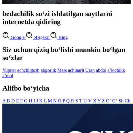
bedachilik so‘zi ishlatilgan saytlarni
internetda qidiring
Google
Яндекс
Bing
Siz uchun qiziq bo‘lishi mumkin bo‘lgan
so‘zlar
Yupiter
achchiqtosh
abgorlik
Mars
achinarli
Uran
abdol
aʼlochilik
aʼmol
Alifbo bo‘yicha
A
B
D
E
F
G
H
I
J
K
L
M
N
O
P
Q
R
S
T
U
V
X
Y
Z
O‘
G‘
Sh
Ch