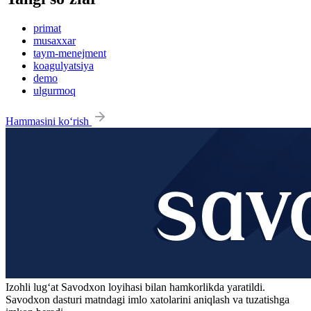
primat
musaxxar
taym-menejment
koagulyatsiya
demo
ulgurmoq
Hammasini ko‘rish
Izohli lugʻat
Savodxon
loyihasi bilan hamkorlikda yaratildi.
Savodxon dasturi matndagi imlo xatolarini aniqlash va tuzatishga