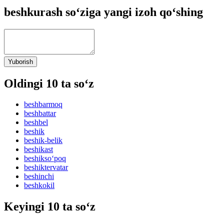
beshkurash so‘ziga yangi izoh qo‘shing
Yuborish
Oldingi 10 ta so‘z
beshbarmoq
beshbattar
beshbel
beshik
beshik-belik
beshikast
beshikso‘poq
beshiktervatar
beshinchi
beshkokil
Keyingi 10 ta so‘z