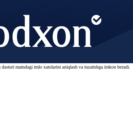
 dasturi matndagi imlo xatolarini aniqlash va tuzatishga imkon beradi.