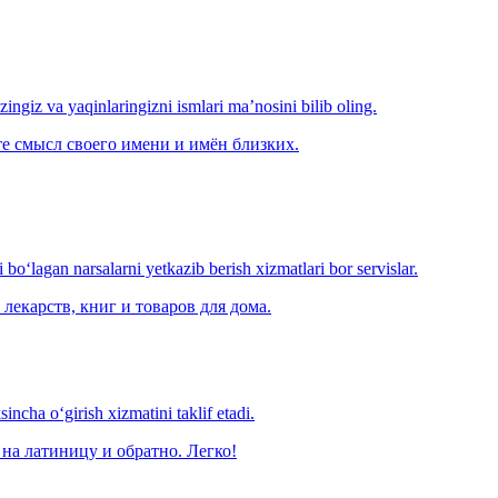
‘zingiz va yaqinlaringizni ismlari ma’nosini bilib oling.
е смысл своего имени и имён близких.
o‘lagan narsalarni yetkazib berish xizmatlari bor servislar.
лекарств, книг и товаров для дома.
ncha o‘girish xizmatini taklif etadi.
на латиницу и обратно. Легко!