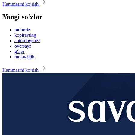
Hammasini ko‘rish
Yangi so'zlar
muboriz
kopirayting
antropogenez
oversayz
g‘ayr
mutavajjih
Hammasini ko‘rish