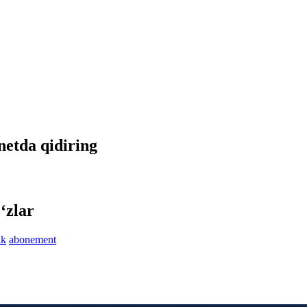
rnetda qidiring
‘zlar
ik
abonement