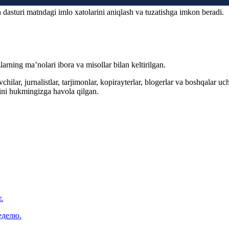
 dasturi matndagi imlo xatolarini aniqlash va tuzatishga imkon beradi.
arning ma’nolari ibora va misollar bilan keltirilgan.
hilar, jurnalistlar, tarjimonlar, kopirayterlar, blogerlar va boshqalar u
ini hukmingizga havola qilgan.
.
еделю.