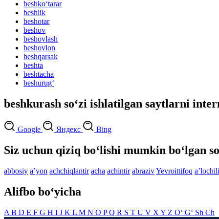
beshko‘tarar
beshlik
beshotar
beshov
beshovlash
beshovlon
beshqarsak
beshta
beshtacha
beshurug‘
beshkurash so‘zi ishlatilgan saytlarni inte
Google
Яндекс
Bing
Siz uchun qiziq bo‘lishi mumkin bo‘lgan so
abbosiy
aʼyon
achchiqlantir
acha
achintir
abraziv
Yevroittifoq
aʼlochil
Alifbo bo‘yicha
A
B
D
E
F
G
H
I
J
K
L
M
N
O
P
Q
R
S
T
U
V
X
Y
Z
O‘
G‘
Sh
Ch