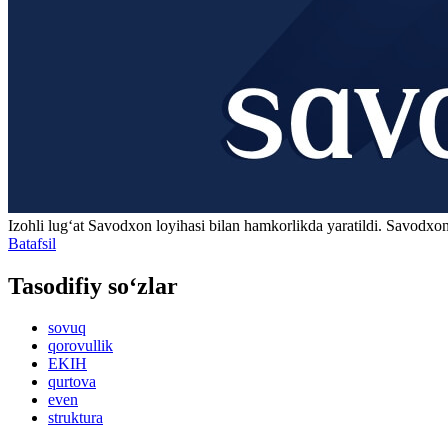
Izohli lugʻat
Savodxon
loyihasi bilan hamkorlikda yaratildi. Savodxon
Batafsil
Tasodifiy so‘zlar
sovuq
qorovullik
EKIH
qurtova
even
struktura