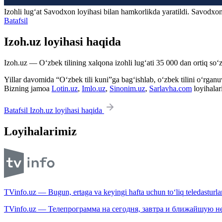
Izohli lugʻat
Savodxon
loyihasi bilan hamkorlikda yaratildi. Savodxon
Batafsil
Izoh.uz loyihasi haqida
Izoh.uz — O‘zbek tilining xalqona izohli lug‘ati 35 000 dan ortiq so‘zl
Yillar davomida “O‘zbek tili kuni”ga bag‘ishlab, o‘zbek tilini o‘rganuvc
Bizning jamoa
Lotin.uz
,
Imlo.uz
,
Sinonim.uz
,
Sarlavha.com
loyihalar
Batafsil Izoh.uz loyihasi haqida
Loyihalarimiz
TVinfo.uz — Bugun, ertaga va keyingi hafta uchun to‘liq teledasturlar
TVinfo.uz — Телепрограмма на сегодня, завтра и ближайшую н