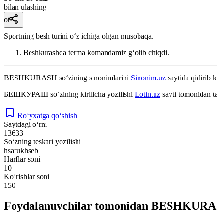
bilan ulashing
ot
Sportning besh turini oʻz ichiga olgan musobaqa.
Beshkurashda terma komandamiz gʻolib chiqdi.
BESHKURASH
so‘zining sinonimlarini
Sinonim.uz
saytida qidirib k
БЕШКУРАШ
so‘zining kirillcha yozilishi
Lotin.uz
sayti tomonidan t
Ro‘yxatga qo‘shish
Saytdagi o‘rni
13633
So‘zning teskari yozilishi
hsarukhseb
Harflar soni
10
Ko‘rishlar soni
150
Foydalanuvchilar tomonidan BESHKURASH