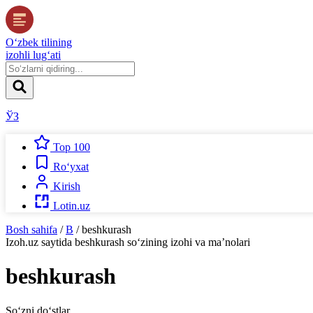
O‘zbek tilining
izohli lug‘ati
ЎЗ
Top 100
Ro‘yxat
Kirish
Lotin.uz
Bosh sahifa
/
B
/
beshkurash
Izoh.uz
saytida
beshkurash
so‘zining izohi va ma’nolari
beshkurash
So‘zni do‘stlar