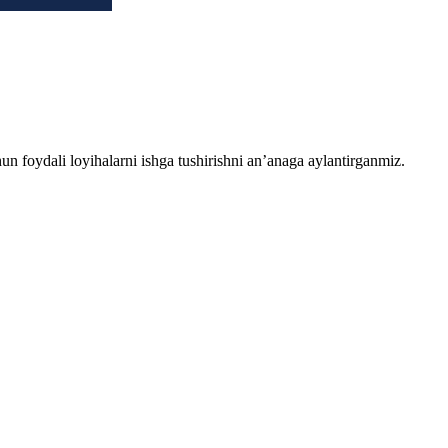
chun foydali loyihalarni ishga tushirishni an’anaga aylantirganmiz.