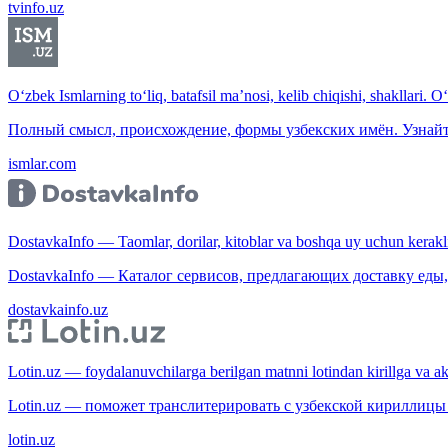
tvinfo.uz
O‘zbek Ismlarning to‘liq, batafsil ma’nosi, kelib chiqishi, shakllari. O
Полный смысл, происхождение, формы узбекских имён. Узнайт
ismlar.com
DostavkaInfo — Taomlar, dorilar, kitoblar va boshqa uy uchun kerakli b
DostavkaInfo — Каталог сервисов, предлагающих доставку еды, 
dostavkainfo.uz
Lotin.uz — foydalanuvchilarga berilgan matnni lotindan kirillga va aksi
Lotin.uz — поможет транслитерировать с узбекской кириллицы 
lotin.uz