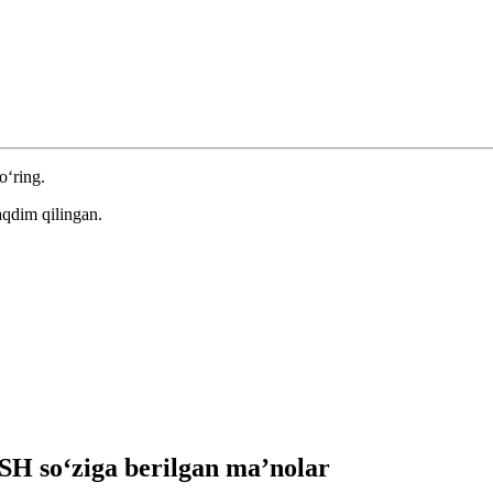
o‘ring.
aqdim qilingan.
 so‘ziga berilgan ma’nolar