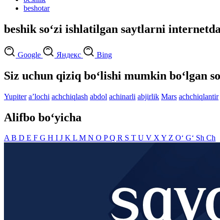
beshotar
beshik so‘zi ishlatilgan saytlarni internetd
Google
Яндекс
Bing
Siz uchun qiziq bo‘lishi mumkin bo‘lgan so
Yupiter
aʼlochi
achchiqlash
abdol
achinarli
abjirlik
Mars
achchiqlantir
Alifbo bo‘yicha
A
B
D
E
F
G
H
I
J
K
L
M
N
O
P
Q
R
S
T
U
V
X
Y
Z
O‘
G‘
Sh
Ch