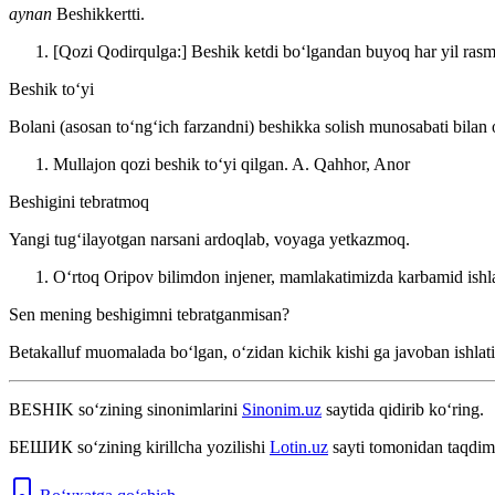
aynan
Beshikkertti.
[Qozi Qodirqulga:] Beshik ketdi boʻlgandan buyoq har yil rasm-r
Beshik toʻyi
Bolani (asosan toʻngʻich farzandni) beshikka solish munosabati bilan 
Mullajon qozi beshik toʻyi qilgan.
A. Qahhor, Anor
Beshigini tebratmoq
Yangi tugʻilayotgan narsani ardoqlab, voyaga yetkazmoq.
Oʻrtoq Oripov bilimdon injener, mamlakatimizda karbamid ishlab
Sen mening beshigimni tebratganmisan?
Betakalluf muomalada boʻlgan, oʻzidan kichik kishi ga javoban ishlati
BESHIK
so‘zining sinonimlarini
Sinonim.uz
saytida qidirib ko‘ring.
БЕШИК
so‘zining kirillcha yozilishi
Lotin.uz
sayti tomonidan taqdim 