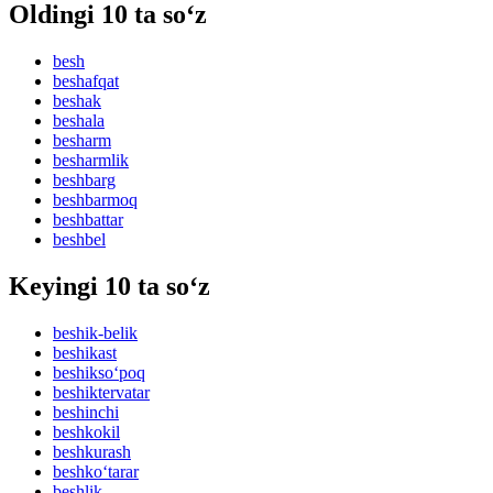
Oldingi 10 ta so‘z
besh
beshafqat
beshak
beshala
besharm
besharmlik
beshbarg
beshbarmoq
beshbattar
beshbel
Keyingi 10 ta so‘z
beshik-belik
beshikast
beshikso‘poq
beshiktervatar
beshinchi
beshkokil
beshkurash
beshko‘tarar
beshlik