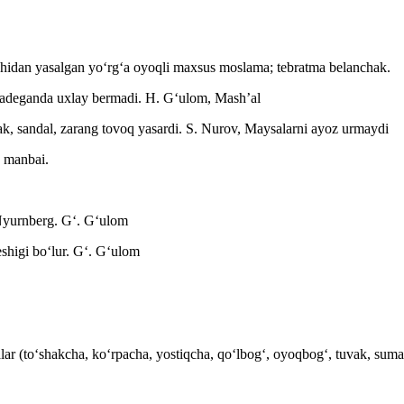
ochidan yasalgan yoʻrgʻa oyoqli maxsus moslama; tebratma belanchak.
 hadeganda uxlay bermadi.
H. Gʻulom, Mashʼal
ak, sandal, zarang tovoq yasardi.
S. Nurov, Maysalarni ayoz urmaydi
, manbai.
 Nyurnberg.
Gʻ. Gʻulom
shigi boʻlur.
Gʻ. Gʻulom
alar (toʻshakcha, koʻrpacha, yostiqcha, qoʻlbogʻ, oyoqbogʻ, tuvak, sum