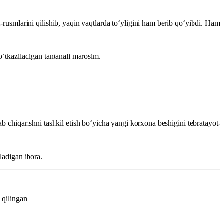
usmlarini qilishib, yaqin vaqtlarda toʻyligini ham berib qoʻyibdi.
Hamz
oʻtkaziladigan tantanali marosim.
 chiqarishni tashkil etish boʻyicha yangi korxona beshigini tebratayot
ladigan ibora.
qilingan.