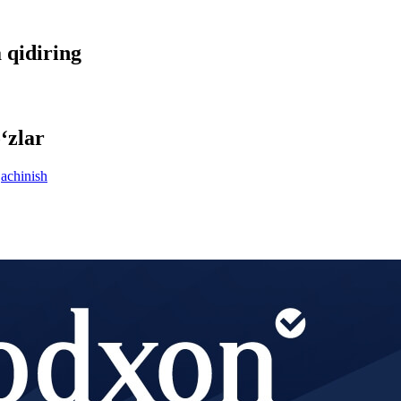
a qidiring
‘zlar
achinish