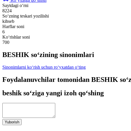
Ro‘yxatga qo‘shish
Saytdagi o‘rni
8224
So‘zning teskari yozilishi
kihseb
Harflar soni
6
Ko‘rishlar soni
700
BESHIK so‘zining sinonimlari
Sinonimlarni ko‘rish uchun ro‘yxatdan o‘ting
Foydalanuvchilar tomonidan BESHIK so‘z
beshik so‘ziga yangi izoh qo‘shing
Yuborish