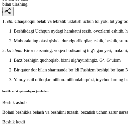
bilan ulashing
ot
1.
etn.
Chaqaloqni belab va tebratib uxlatish uchun tol yoki tut yogʻ
Beshikdagi Uchqun uydagi harakatni sezib, ovozlarni eshitib,
Muborakning otasi qishda duradgorlik qilar, eshik, beshik, sum
2.
koʻchma
Biror narsaning, voqea-hodisaning tugʻilgan yeri, makoni
Baxt beshigin quchoqlab, bizni ulgʻaytirdingiz.
Gʻ. Gʻulom
Bir qator dor bilan sharmanda boʻldi Fashizm beshigi boʻlgan
Yam-yashil oʻtloqlar million-millionlab qoʻzi, toychoqlarning be
beshik
soʻzi qatnashgan jumlalar:
Beshik asbob
Bolani beshikka belash va beshikni tuzash, bezatish uchun zarur nars
Beshik ketdi