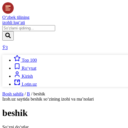
O‘zbek tilining
izohli lug‘ati
ЎЗ
Top 100
Ro‘yxat
Kirish
Lotin.uz
Bosh sahifa
/
B
/
beshik
Izoh.uz
saytida
beshik
so‘zining izohi va ma’nolari
beshik
So‘zni do‘stlar