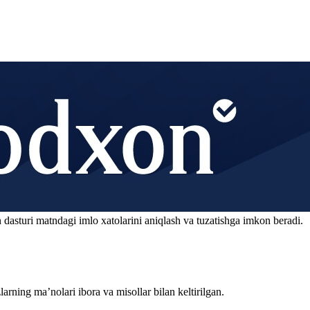
 dasturi matndagi imlo xatolarini aniqlash va tuzatishga imkon beradi.
arning ma’nolari ibora va misollar bilan keltirilgan.