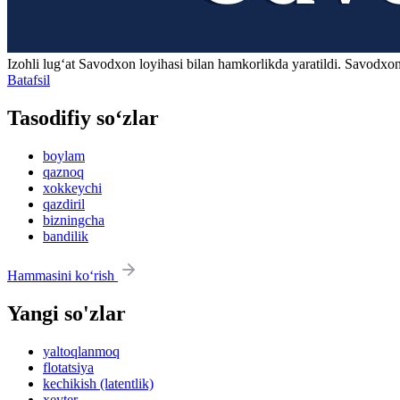
Izohli lugʻat
Savodxon
loyihasi bilan hamkorlikda yaratildi. Savodxon
Batafsil
Tasodifiy so‘zlar
boylam
qaznoq
xokkeychi
qazdiril
bizningcha
bandilik
Hammasini ko‘rish
Yangi so'zlar
yaltoqlanmoq
flotatsiya
kechikish (latentlik)
xeyter