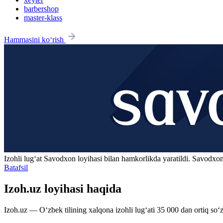
barbershop
master-klass
Hammasini ko‘rish
Izohli lugʻat
Savodxon
loyihasi bilan hamkorlikda yaratildi. Savodxon
Batafsil
Izoh.uz loyihasi haqida
Izoh.uz — O‘zbek tilining xalqona izohli lug‘ati 35 000 dan ortiq so‘zl