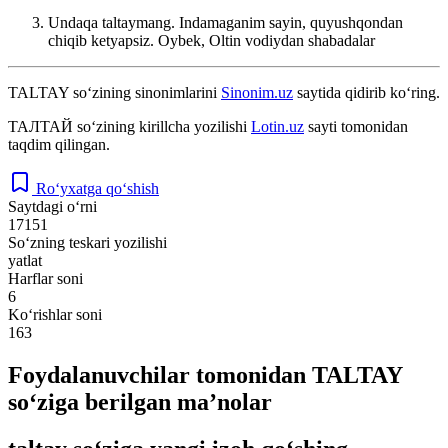
Undaqa taltaymang. Indamaganim sayin, quyushqondan
chiqib ketyapsiz.
Oybek, Oltin vodiydan shabadalar
TALTAY
so‘zining sinonimlarini
Sinonim.uz
saytida qidirib ko‘ring.
ТАЛТАЙ
so‘zining kirillcha yozilishi
Lotin.uz
sayti tomonidan
taqdim qilingan.
Ro‘yxatga qo‘shish
Saytdagi o‘rni
17151
So‘zning teskari yozilishi
yatlat
Harflar soni
6
Ko‘rishlar soni
163
Foydalanuvchilar tomonidan TALTAY
so‘ziga berilgan ma’nolar