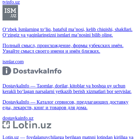
tvinfo.uz
O‘zbek Ismlarning to‘liq, batafsil ma’nosi, kelib chiqishi, shakllari.
O‘zingiz va yaqinlaringizni ismlari ma’nosini bilib oling.
Полный смысл, происхождение, формы узбекских имён.
Узнайте смысл своего имени и имён близких.
ismlar.com
DostavkaInfo — Taomlar, dorilar, kitoblar va boshqa uy uchun
kerakli bo‘lagan narsalarni yetkazib berish xizmatlari bor servislar.
DostavkaInfo — Каталог сервисов, предлагающих доставку
еды, лекарств, книг и товаров для дома.
dostavkainfo.uz
Lotin.uz — foydalanuvchilarga berilgan matnni lotindan kirillga va