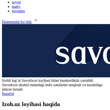
uryon
mahv
juventus
Hammasini ko‘rish
Izohli lugʻat
Savodxon
loyihasi bilan hamkorlikda yaratildi.
Savodxon dasturi matndagi imlo xatolarini aniqlash va tuzatishga
imkon beradi.
Batafsil
Izoh.uz loyihasi haqida