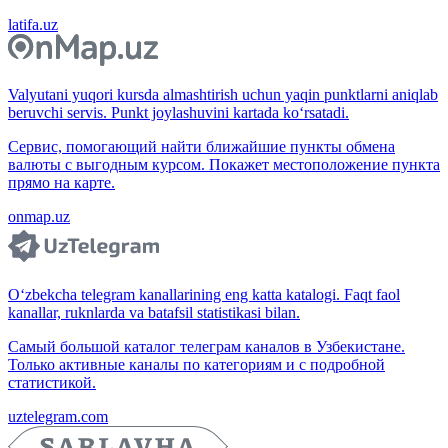
latifa.uz
Valyutani yuqori kursda almashtirish uchun yaqin punktlarni aniqlab
beruvchi servis. Punkt joylashuvini kartada ko‘rsatadi.
Сервис, помогающий найти ближайшие пункты обмена
валюты с выгодным курсом. Покажет местоположение пункта
прямо на карте.
onmap.uz
O‘zbekcha telegram kanallarining eng katta katalogi. Faqt faol
kanallar, ruknlarda va batafsil statistikasi bilan.
Самый большой каталог телеграм каналов в Узбекистане.
Только активные каналы по категориям и с подробной
статистикой.
uztelegram.com