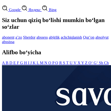
Google
Яндекс
Bing
Siz uchun qiziq bo‘lishi mumkin bo‘lgan
so‘zlar
abonent
aʼzo
Sherdor
abssess
abjirlik
achchiqlanish
Qurʼon
absolyut
abssissa
Alifbo bo‘yicha
A
B
D
E
F
G
H
I
J
K
L
M
N
O
P
Q
R
S
T
U
V
X
Y
Z
O‘
G‘
Sh
Ch