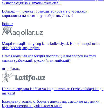
aksincha o‘girish xizmatini taklif etadi.
Lotin.uz — поможет транслитерировать с узбекской
кириллицы на латиницу и обратно. Легко!
lotin.uz
Maqol va naqllarning eng katta kolleksiyasi. Har bir maqol uchta
tilda (o‘zbek, rus, ingliz).
Самая большая коллекция пословиц и поговорок на трёх
языках (узбекский, русский, английский).
maqollar.uz
Har kuni eng sara latifalar va kulguli rasmlar. O‘zbek tilidagi kulgu
markazi!
Ежедневно только отборные анекдоты, смешные картинки.
Кузница юмора на узбекском языке!