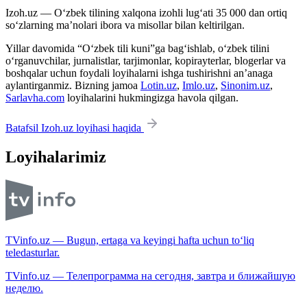
Izoh.uz — O‘zbek tilining xalqona izohli lug‘ati 35 000 dan ortiq
so‘zlarning ma’nolari ibora va misollar bilan keltirilgan.
Yillar davomida “O‘zbek tili kuni”ga bag‘ishlab, o‘zbek tilini
o‘rganuvchilar, jurnalistlar, tarjimonlar, kopirayterlar, blogerlar va
boshqalar uchun foydali loyihalarni ishga tushirishni an’anaga
aylantirganmiz. Bizning jamoa
Lotin.uz
,
Imlo.uz
,
Sinonim.uz
,
Sarlavha.com
loyihalarini hukmingizga havola qilgan.
Batafsil Izoh.uz loyihasi haqida
Loyihalarimiz
TVinfo.uz — Bugun, ertaga va keyingi hafta uchun to‘liq
teledasturlar.
TVinfo.uz — Телепрограмма на сегодня, завтра и ближайшую
неделю.