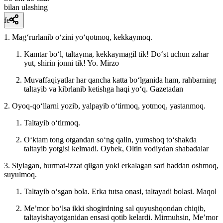
bilan ulashing
fe’l
1. Magʻrurlanib oʻzini yoʻqotmoq, kekkaymoq.
Kamtar boʻl, taltayma, kekkaymagil tik! Doʻst uchun zahar
yut, shirin jonni tik!
Yo. Mirzo
Muvaffaqiyatlar har qancha katta boʻlganida ham, rahbarning
taltayib va kibrlanib ketishga haqi yoʻq.
Gazetadan
2. Oyoq-qoʻllarni yozib, yalpayib oʻtirmoq, yotmoq, yastanmoq.
Taltayib oʻtirmoq.
Oʻktam tong otgandan soʻng qalin, yumshoq toʻshakda
taltayib yotgisi kelmadi.
Oybek, Oltin vodiydan shabadalar
3. Siylagan, hurmat-izzat qilgan yoki erkalagan sari haddan oshmoq,
suyulmoq.
Taltayib oʻsgan bola. Erka tutsa onasi, taltayadi bolasi.
Maqol
Meʼmor boʻlsa ikki shogirdning sal quyushqondan chiqib,
taltayishayotganidan ensasi qotib kelardi.
Mirmuhsin, Meʼmor