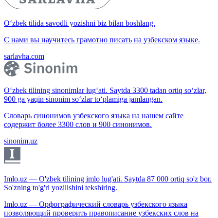
O‘zbek tilida savodli yozishni biz bilan boshlang.
С нами вы научитесь грамотно писать на узбекском языке.
sarlavha.com
O‘zbek tilining sinonimlar lug‘ati. Saytda 3300 tadan ortiq so‘zlar,
900 ga yaqin sinonim so‘zlar to‘plamiga jamlangan.
Словарь синонимов узбекского языка на нашем сайте
содержит более 3300 слов и 900 синонимов.
sinonim.uz
Imlo.uz — O'zbek tilining imlo lug'ati. Saytda 87 000 ortiq so'z bor.
So'zning to'g'ri yozilishini tekshiring.
Imlo.uz — Орфографический словарь узбекского языка
позволяющий проверить правописание узбекских слов на