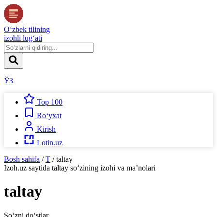
O‘zbek tilining
izohli lug‘ati
ЎЗ
Top 100
Ro‘yxat
Kirish
Lotin.uz
Bosh sahifa
/
T
/
taltay
Izoh.uz
saytida
taltay
so‘zining izohi va ma’nolari
taltay
So‘zni do‘stlar