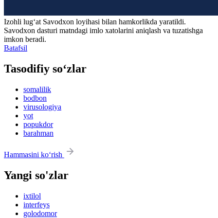
Izohli lugʻat
Savodxon
loyihasi bilan hamkorlikda yaratildi.
Savodxon dasturi matndagi imlo xatolarini aniqlash va tuzatishga
imkon beradi.
Batafsil
Tasodifiy so‘zlar
somalilik
bodbon
virusologiya
yot
popukdor
barahman
Hammasini ko‘rish
Yangi so'zlar
ixtilol
interfeys
golodomor