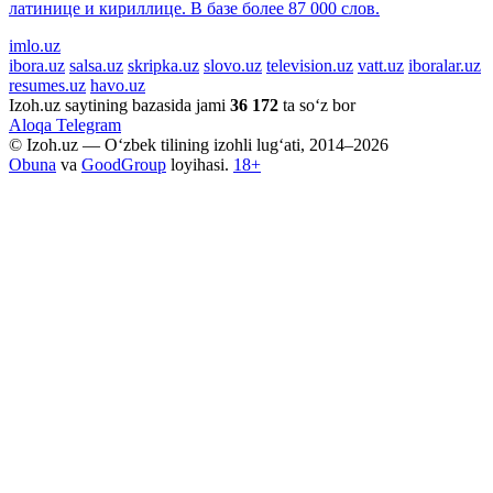
латинице и кириллице. В базе более 87 000 слов.
imlo.uz
ibora.uz
salsa.uz
skripka.uz
slovo.uz
television.uz
vatt.uz
iboralar.uz
resumes.uz
havo.uz
Izoh.uz saytining bazasida jami
36 172
ta so‘z bor
Aloqa
Telegram
© Izoh.uz — O‘zbek tilining izohli lug‘ati, 2014–2026
Obuna
va
GoodGroup
loyihasi.
18+