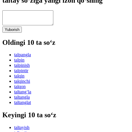
taltay so‘ziga yangi izoh qo‘shing
Yuborish
Oldingi 10 ta so‘z
talpangla
talpin
talpinish
talpintir
talqin
talqinchi
talqon
taltang‘la
taltangla
taltanglat
Keyingi 10 ta so‘z
taltayish