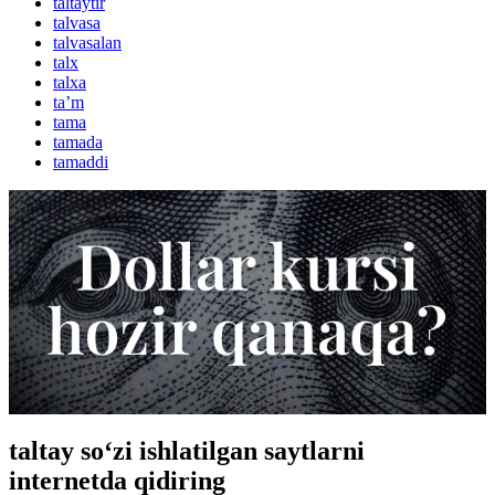
taltaytir
talvasa
talvasalan
talx
talxa
taʼm
tama
tamada
tamaddi
taltay so‘zi ishlatilgan saytlarni
internetda qidiring