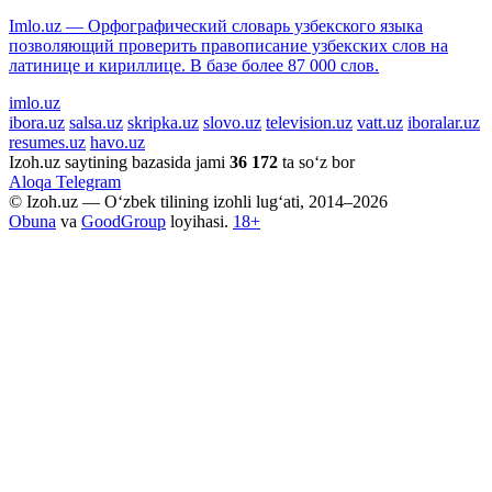
Imlo.uz — Орфографический словарь узбекского языка
позволяющий проверить правописание узбекских слов на
латинице и кириллице. В базе более 87 000 слов.
imlo.uz
ibora.uz
salsa.uz
skripka.uz
slovo.uz
television.uz
vatt.uz
iboralar.uz
resumes.uz
havo.uz
Izoh.uz saytining bazasida jami
36 172
ta so‘z bor
Aloqa
Telegram
© Izoh.uz — O‘zbek tilining izohli lug‘ati, 2014–2026
Obuna
va
GoodGroup
loyihasi.
18+