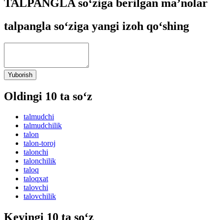
TALPANGLA so‘ziga berilgan ma’nolar
talpangla so‘ziga yangi izoh qo‘shing
Yuborish
Oldingi 10 ta so‘z
talmudchi
talmudchilik
talon
talon-toroj
talonchi
talonchilik
taloq
taloqxat
talovchi
talovchilik
Keyingi 10 ta so‘z