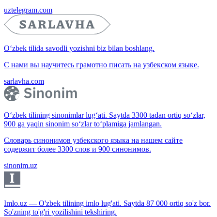
uztelegram.com
O‘zbek tilida savodli yozishni biz bilan boshlang.
С нами вы научитесь грамотно писать на узбекском языке.
sarlavha.com
O‘zbek tilining sinonimlar lug‘ati. Saytda 3300 tadan ortiq so‘zlar,
900 ga yaqin sinonim so‘zlar to‘plamiga jamlangan.
Словарь синонимов узбекского языка на нашем сайте
содержит более 3300 слов и 900 синонимов.
sinonim.uz
Imlo.uz — O'zbek tilining imlo lug'ati. Saytda 87 000 ortiq so'z bor.
So'zning to'g'ri yozilishini tekshiring.