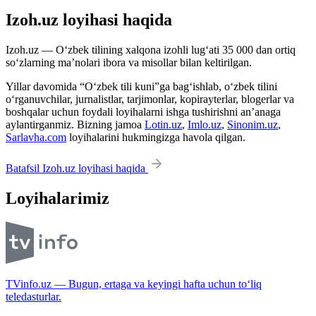
Izoh.uz loyihasi haqida
Izoh.uz — O‘zbek tilining xalqona izohli lug‘ati 35 000 dan ortiq
so‘zlarning ma’nolari ibora va misollar bilan keltirilgan.
Yillar davomida “O‘zbek tili kuni”ga bag‘ishlab, o‘zbek tilini
o‘rganuvchilar, jurnalistlar, tarjimonlar, kopirayterlar, blogerlar va
boshqalar uchun foydali loyihalarni ishga tushirishni an’anaga
aylantirganmiz. Bizning jamoa
Lotin.uz
,
Imlo.uz
,
Sinonim.uz
,
Sarlavha.com
loyihalarini hukmingizga havola qilgan.
Batafsil Izoh.uz loyihasi haqida
Loyihalarimiz
TVinfo.uz — Bugun, ertaga va keyingi hafta uchun to‘liq
teledasturlar.