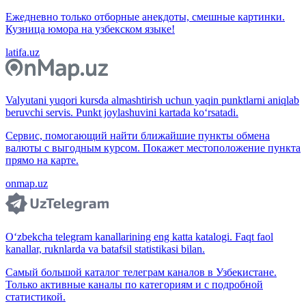
Ежедневно только отборные анекдоты, смешные картинки.
Кузница юмора на узбекском языке!
latifa.uz
Valyutani yuqori kursda almashtirish uchun yaqin punktlarni aniqlab
beruvchi servis. Punkt joylashuvini kartada ko‘rsatadi.
Сервис, помогающий найти ближайшие пункты обмена
валюты с выгодным курсом. Покажет местоположение пункта
прямо на карте.
onmap.uz
O‘zbekcha telegram kanallarining eng katta katalogi. Faqt faol
kanallar, ruknlarda va batafsil statistikasi bilan.
Самый большой каталог телеграм каналов в Узбекистане.
Только активные каналы по категориям и с подробной
статистикой.