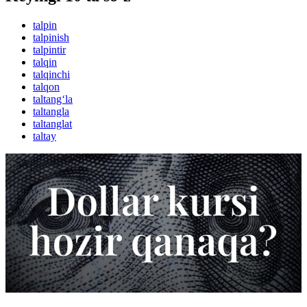
talpin
talpinish
talpintir
talqin
talqinchi
talqon
taltang‘la
taltangla
taltanglat
taltay