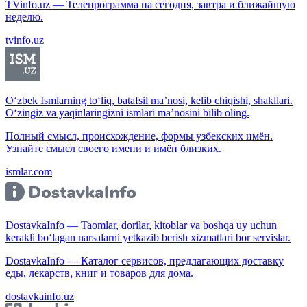
TVinfo.uz — Телепрограмма на сегодня, завтра и ближайшую
неделю.
tvinfo.uz
O‘zbek Ismlarning to‘liq, batafsil ma’nosi, kelib chiqishi, shakllari.
O‘zingiz va yaqinlaringizni ismlari ma’nosini bilib oling.
Полный смысл, происхождение, формы узбекских имён.
Узнайте смысл своего имени и имён близких.
ismlar.com
DostavkaInfo — Taomlar, dorilar, kitoblar va boshqa uy uchun
kerakli bo‘lagan narsalarni yetkazib berish xizmatlari bor servislar.
DostavkaInfo — Каталог сервисов, предлагающих доставку
еды, лекарств, книг и товаров для дома.
dostavkainfo.uz