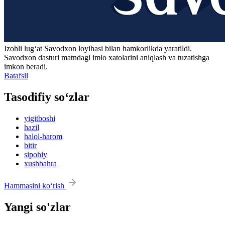
Izohli lugʻat
Savodxon
loyihasi bilan hamkorlikda yaratildi.
Savodxon dasturi matndagi imlo xatolarini aniqlash va tuzatishga
imkon beradi.
Batafsil
Tasodifiy so‘zlar
yigitboshi
hazil
halol-harom
bitir
sipohiy
xushbahra
Hammasini ko‘rish
Yangi so'zlar