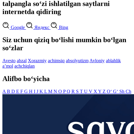
talpangla so‘zi ishlatilgan saytlarni
internetda qidiring
Google
Яндекс
Bing
Siz uchun qiziq bo‘lishi mumkin bo‘lgan
so‘zlar
Avesto
abzal
Xorazmiy
achimsiq
absolyutizm
Avloniy
ablahlik
aʼmol
achchiqlan
Alifbo bo‘yicha
A
B
D
E
F
G
H
I
J
K
L
M
N
O
P
Q
R
S
T
U
V
X
Y
Z
O‘
G‘
Sh
Ch