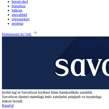
brend-shef
franshiza
bitkoin
muvahhid
retrospektiv
proletar
Hammasini ko‘rish
Izohli lugʻat
Savodxon
loyihasi bilan hamkorlikda yaratildi.
Savodxon dasturi matndagi imlo xatolarini aniqlash va tuzatishga
imkon beradi.
Batafsil