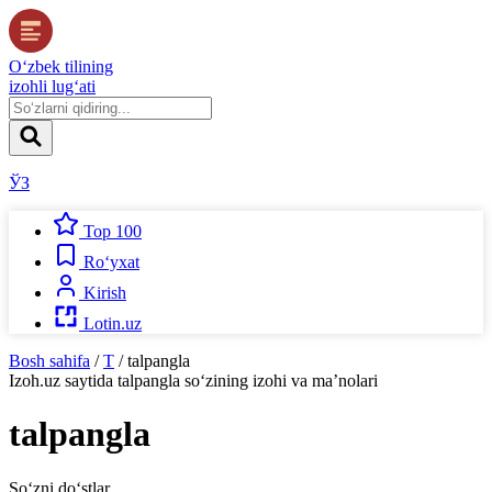
O‘zbek tilining
izohli lug‘ati
ЎЗ
Top 100
Ro‘yxat
Kirish
Lotin.uz
Bosh sahifa
/
T
/
talpangla
Izoh.uz
saytida
talpangla
so‘zining izohi va ma’nolari
talpangla
So‘zni do‘stlar