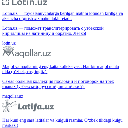
Lotin.uz — foydalanuvchilarga berilgan matnni lotindan kirillga va
aksincha o‘girish xizmatini taklif etadi.
Lotin.uz — поможет транслитерировать с узбекской
кириллицы на латиницу и обратно. Легко!
lotin.uz
Maqol va naqllarning eng katta kolleksiyasi. Har bir maqol uchta
tilda (o‘zbek, rus, ingliz).
Самая большая коллекция пословиц и поговорок на трёх
языках (узбекский, русский, английский).
maqollar.uz
Har kuni eng sara latifalar va kulguli rasmlar. O‘zbek tilidagi kulgu
markazi!