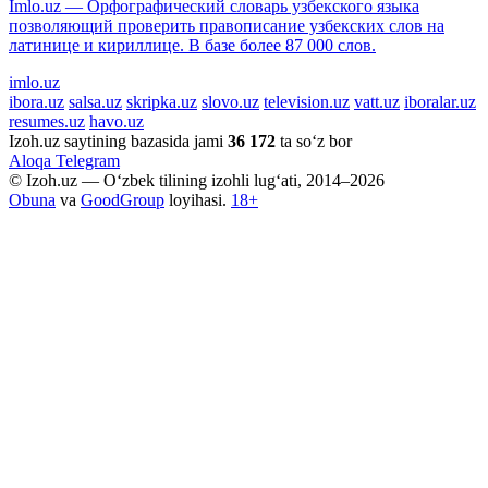
Imlo.uz — Орфографический словарь узбекского языка
позволяющий проверить правописание узбекских слов на
латинице и кириллице. В базе более 87 000 слов.
imlo.uz
ibora.uz
salsa.uz
skripka.uz
slovo.uz
television.uz
vatt.uz
iboralar.uz
resumes.uz
havo.uz
Izoh.uz saytining bazasida jami
36 172
ta so‘z bor
Aloqa
Telegram
© Izoh.uz — O‘zbek tilining izohli lug‘ati, 2014–2026
Obuna
va
GoodGroup
loyihasi.
18+