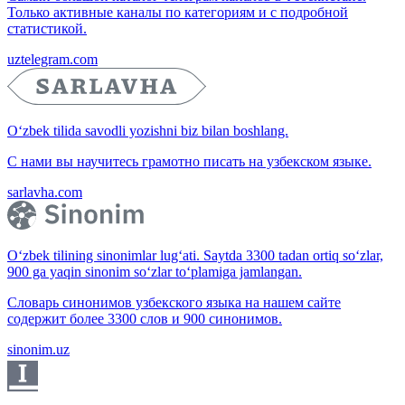
Только активные каналы по категориям и с подробной
статистикой.
uztelegram.com
O‘zbek tilida savodli yozishni biz bilan boshlang.
С нами вы научитесь грамотно писать на узбекском языке.
sarlavha.com
O‘zbek tilining sinonimlar lug‘ati. Saytda 3300 tadan ortiq so‘zlar,
900 ga yaqin sinonim so‘zlar to‘plamiga jamlangan.
Словарь синонимов узбекского языка на нашем сайте
содержит более 3300 слов и 900 синонимов.
sinonim.uz