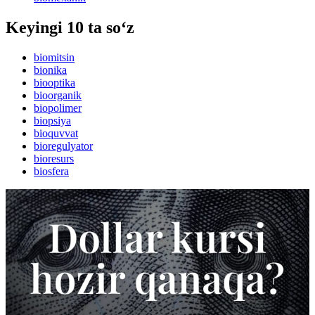
Keyingi 10 ta so‘z
biomitsin
bionika
biooptika
bioorganik
biopolimer
biopsiya
bioquvvat
bioregulyator
bioresurs
biosfera