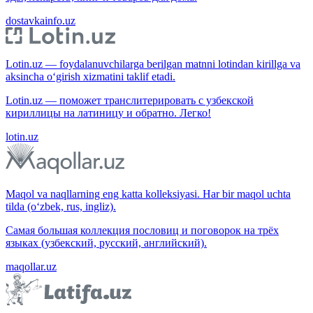
dostavkainfo.uz
Lotin.uz — foydalanuvchilarga berilgan matnni lotindan kirillga va
aksincha o‘girish xizmatini taklif etadi.
Lotin.uz — поможет транслитерировать с узбекской
кириллицы на латиницу и обратно. Легко!
lotin.uz
Maqol va naqllarning eng katta kolleksiyasi. Har bir maqol uchta
tilda (o‘zbek, rus, ingliz).
Самая большая коллекция пословиц и поговорок на трёх
языках (узбекский, русский, английский).
maqollar.uz