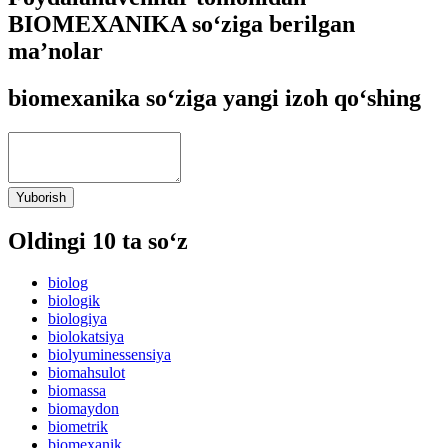
BIOMEXANIKA so‘ziga berilgan
ma’nolar
biomexanika so‘ziga yangi izoh qo‘shing
Yuborish
Oldingi 10 ta so‘z
biolog
biologik
biologiya
biolokatsiya
biolyuminessensiya
biomahsulot
biomassa
biomaydon
biometrik
biomexanik