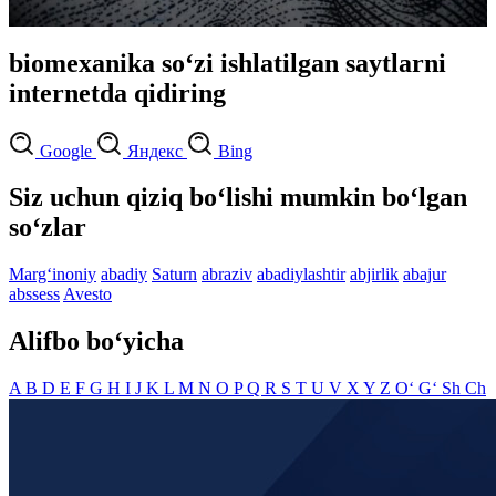
biomexanika so‘zi ishlatilgan saytlarni
internetda qidiring
Google
Яндекс
Bing
Siz uchun qiziq bo‘lishi mumkin bo‘lgan
so‘zlar
Marg‘inoniy
abadiy
Saturn
abraziv
abadiylashtir
abjirlik
abajur
abssess
Avesto
Alifbo bo‘yicha
A
B
D
E
F
G
H
I
J
K
L
M
N
O
P
Q
R
S
T
U
V
X
Y
Z
O‘
G‘
Sh
Ch