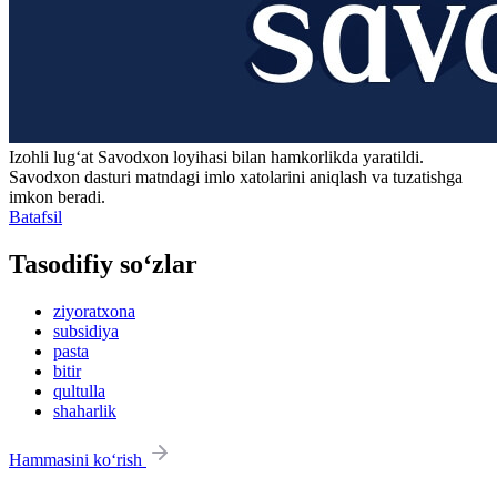
Izohli lugʻat
Savodxon
loyihasi bilan hamkorlikda yaratildi.
Savodxon dasturi matndagi imlo xatolarini aniqlash va tuzatishga
imkon beradi.
Batafsil
Tasodifiy so‘zlar
ziyoratxona
subsidiya
pasta
bitir
qultulla
shaharlik
Hammasini ko‘rish