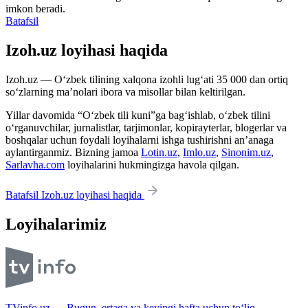
imkon beradi.
Batafsil
Izoh.uz loyihasi haqida
Izoh.uz — O‘zbek tilining xalqona izohli lug‘ati 35 000 dan ortiq
so‘zlarning ma’nolari ibora va misollar bilan keltirilgan.
Yillar davomida “O‘zbek tili kuni”ga bag‘ishlab, o‘zbek tilini
o‘rganuvchilar, jurnalistlar, tarjimonlar, kopirayterlar, blogerlar va
boshqalar uchun foydali loyihalarni ishga tushirishni an’anaga
aylantirganmiz. Bizning jamoa
Lotin.uz
,
Imlo.uz
,
Sinonim.uz
,
Sarlavha.com
loyihalarini hukmingizga havola qilgan.
Batafsil Izoh.uz loyihasi haqida
Loyihalarimiz
TVinfo.uz — Bugun, ertaga va keyingi hafta uchun to‘liq