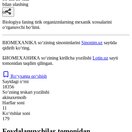
bilan ulashing
ot
Biologiya faning tirik organizmlarning mexanik xossalarini
oʻrganuvchi boʻlimi.
BIOMEXANIKA
so‘zining sinonimlarini
Sinonim.uz
saytida
qidirib ko‘ring.
БИОМЕХАНИКА
so‘zining kirillcha yozilishi
Lotin.uz
sayti
tomonidan taqdim qilingan.
Ro‘yxatga qo‘shish
Saytdagi o‘rni
18356
So‘zning teskari yozilishi
akinaxemoib
Harflar soni
11
Ko‘rishlar soni
179
Foydalanuvchilar tomonidan