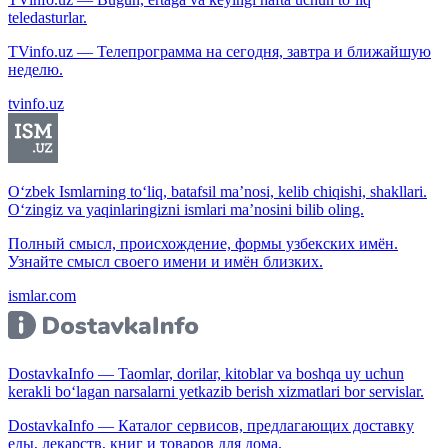
teledasturlar.
TVinfo.uz — Телепрограмма на сегодня, завтра и ближайшую
неделю.
tvinfo.uz
O‘zbek Ismlarning to‘liq, batafsil ma’nosi, kelib chiqishi, shakllari.
O‘zingiz va yaqinlaringizni ismlari ma’nosini bilib oling.
Полный смысл, происхождение, формы узбекских имён.
Узнайте смысл своего имени и имён близких.
ismlar.com
DostavkaInfo — Taomlar, dorilar, kitoblar va boshqa uy uchun
kerakli bo‘lagan narsalarni yetkazib berish xizmatlari bor servislar.
DostavkaInfo — Каталог сервисов, предлагающих доставку
еды, лекарств, книг и товаров для дома.