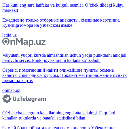
Har kuni eng sara latifalar va kulguli rasmlar. O‘zbek tilidagi kulgu
markazi!
Ежедневно только отборные анекдоты, смешные картинки.
Кузница юмора на узбекском языке!
latifa.uz
Valyutani yuqori kursda almashtirish uchun yaqin punktlarni aniqlab
beruvchi servis. Punkt joylashuvini kartada ko‘rsatadi.
Сервис, помогающий найти ближайшие пункты обмена
валюты с выгодным курсом. Покажет местоположение пункта
прямо на карте.
onmap.uz
O‘zbekcha telegram kanallarining eng katta katalogi. Faqt faol
kanallar, ruknlarda va batafsil statistikasi bilan.
Самый большой каталог телеграм каналов в Узбекистане.