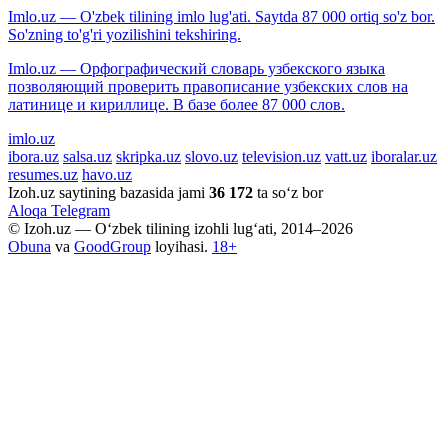
Imlo.uz — O'zbek tilining imlo lug'ati. Saytda 87 000 ortiq so'z bor.
So'zning to'g'ri yozilishini tekshiring.
Imlo.uz — Орфографический словарь узбекского языка
позволяющий проверить правописание узбекских слов на
латинице и кириллице. В базе более 87 000 слов.
imlo.uz
ibora.uz
salsa.uz
skripka.uz
slovo.uz
television.uz
vatt.uz
iboralar.uz
resumes.uz
havo.uz
Izoh.uz saytining bazasida jami
36 172
ta so‘z bor
Aloqa
Telegram
© Izoh.uz — O‘zbek tilining izohli lug‘ati, 2014–2026
Obuna
va
GoodGroup
loyihasi.
18+