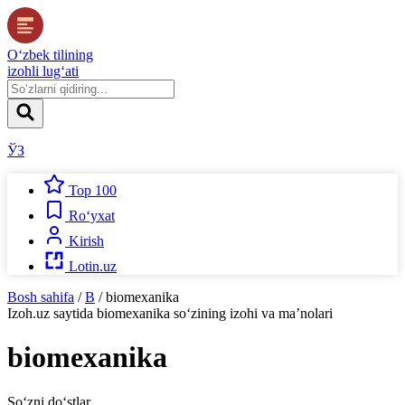
O‘zbek tilining
izohli lug‘ati
ЎЗ
Top 100
Ro‘yxat
Kirish
Lotin.uz
Bosh sahifa
/
B
/
biomexanika
Izoh.uz
saytida
biomexanika
so‘zining izohi va ma’nolari
biomexanika
So‘zni do‘stlar