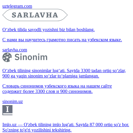
uztelegram.com
O‘zbek tilida savodli yozishni biz bilan boshlang.
С нами вы научитесь грамотно писать на узбекском языке.
sarlavha.com
O‘zbek tilining sinonimlar lug‘ati. Saytda 3300 tadan ortiq so‘zlar,
900 ga yaqin sinonim so‘zlar to‘plamiga jamlangan.
Словарь синонимов узбекского языка на нашем сайте
содержит более 3300 слов и 900 синонимов.
sinonim.uz
Imlo.uz — O'zbek tilining imlo lug'ati. Saytda 87 000 ortiq so'z bor.
So'zning to'g'ri yozilishini tekshiring.