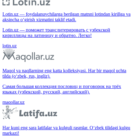
Lotin.uz — foydalanuvchilarga berilgan matnni lotindan kirillga va
aksincha o‘girish xizmatini taklif etadi.
Lotin.uz — поможет транслитерировать с узбекской
кириллицы на латиницу и обратно. Легко!
lotin.uz
Maqol va naqllarning eng katta kolleksiyasi. Har bir maqol uchta
tilda (o‘zbek, rus, ingliz).
Самая большая коллекция пословиц и поговорок на трёх
языках (узбекский, русский, английский).
maqollar.uz
Har kuni eng sara latifalar va kulguli rasmlar. O‘zbek tilidagi kulgu
markazi!