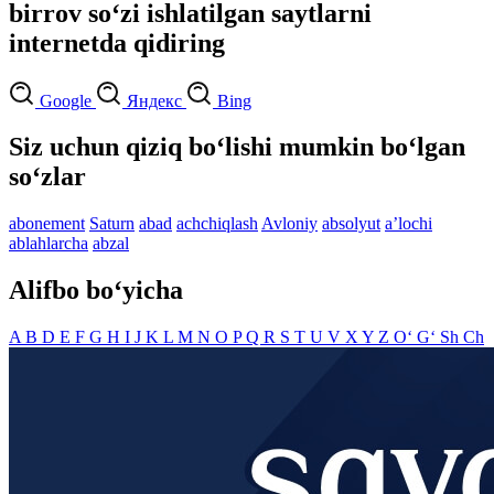
birrov so‘zi ishlatilgan saytlarni
internetda qidiring
Google
Яндекс
Bing
Siz uchun qiziq bo‘lishi mumkin bo‘lgan
so‘zlar
abonement
Saturn
abad
achchiqlash
Avloniy
absolyut
aʼlochi
ablahlarcha
abzal
Alifbo bo‘yicha
A
B
D
E
F
G
H
I
J
K
L
M
N
O
P
Q
R
S
T
U
V
X
Y
Z
O‘
G‘
Sh
Ch