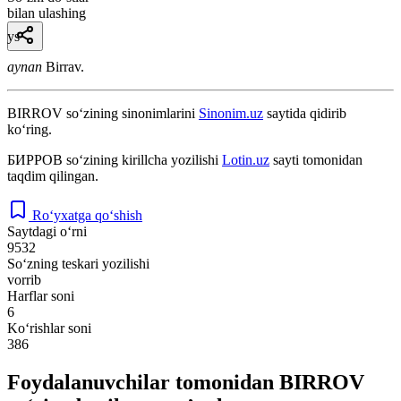
bilan ulashing
ys
aynan
Birrav.
BIRROV
so‘zining sinonimlarini
Sinonim.uz
saytida qidirib
ko‘ring.
БИРРОВ
so‘zining kirillcha yozilishi
Lotin.uz
sayti tomonidan
taqdim qilingan.
Ro‘yxatga qo‘shish
Saytdagi o‘rni
9532
So‘zning teskari yozilishi
vorrib
Harflar soni
6
Ko‘rishlar soni
386
Foydalanuvchilar tomonidan BIRROV