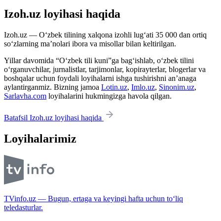
Izoh.uz loyihasi haqida
Izoh.uz — O‘zbek tilining xalqona izohli lug‘ati 35 000 dan ortiq
so‘zlarning ma’nolari ibora va misollar bilan keltirilgan.
Yillar davomida “O‘zbek tili kuni”ga bag‘ishlab, o‘zbek tilini
o‘rganuvchilar, jurnalistlar, tarjimonlar, kopirayterlar, blogerlar va
boshqalar uchun foydali loyihalarni ishga tushirishni an’anaga
aylantirganmiz. Bizning jamoa
Lotin.uz
,
Imlo.uz
,
Sinonim.uz
,
Sarlavha.com
loyihalarini hukmingizga havola qilgan.
Batafsil Izoh.uz loyihasi haqida
Loyihalarimiz
TVinfo.uz — Bugun, ertaga va keyingi hafta uchun to‘liq
teledasturlar.