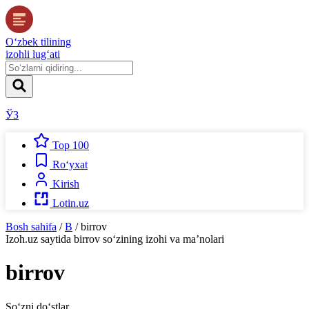
O‘zbek tilining
izohli lug‘ati
ЎЗ
Top 100
Ro‘yxat
Kirish
Lotin.uz
Bosh sahifa
/
B
/
birrov
Izoh.uz
saytida
birrov
so‘zining izohi va ma’nolari
birrov
So‘zni do‘stlar