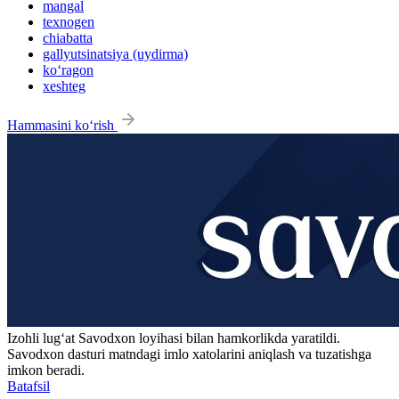
mangal
texnogen
chiabatta
gallyutsinatsiya (uydirma)
ko‘ragon
xeshteg
Hammasini ko‘rish
Izohli lugʻat
Savodxon
loyihasi bilan hamkorlikda yaratildi.
Savodxon dasturi matndagi imlo xatolarini aniqlash va tuzatishga
imkon beradi.
Batafsil