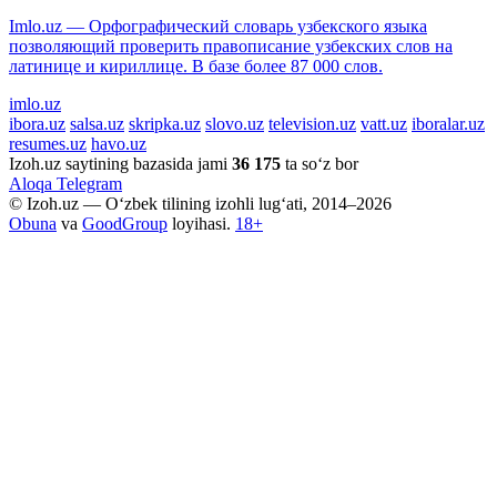
Imlo.uz — Орфографический словарь узбекского языка
позволяющий проверить правописание узбекских слов на
латинице и кириллице. В базе более 87 000 слов.
imlo.uz
ibora.uz
salsa.uz
skripka.uz
slovo.uz
television.uz
vatt.uz
iboralar.uz
resumes.uz
havo.uz
Izoh.uz saytining bazasida jami
36 175
ta so‘z bor
Aloqa
Telegram
© Izoh.uz — O‘zbek tilining izohli lug‘ati, 2014–2026
Obuna
va
GoodGroup
loyihasi.
18+