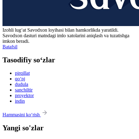
Izohli lugʻat
Savodxon
loyihasi bilan hamkorlikda yaratildi.
Savodxon dasturi matndagi imlo xatolarini aniqlash va tuzatishga
imkon beradi.
Batafsil
Tasodifiy so‘zlar
pirqillat
qo‘nj
dudula
sanchiltir
proyektor
indin
Hammasini ko‘rish
Yangi so'zlar