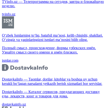
TVinfo.uz — Телепрограмма на сегодня, завтра и ближайшую
неделю.
tvinfo.uz
O‘zbek Ismlarning to‘liq, batafsil ma’nosi, kelib chiqishi, shakllari.
O‘zingiz va yaqinlaringizni ismlari ma’nosini bilib oling.
Полный смысл, происхождение, формы узбекских имён.
Узнайте смысл своего имени и имён близких.
ismlar.com
DostavkaInfo — Taomlar, dorilar, kitoblar va boshqa uy uchun
kerakli bo‘lagan narsalarni yetkazib berish xizmatlari bor servislar.
DostavkaInfo — Каталог сервисов, предлагающих доставку
еды, лекарств, книг и товаров для дома.
dostavkainfo.uz