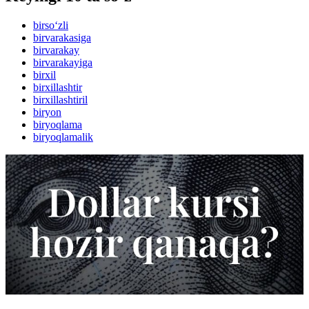
birso‘zli
birvarakasiga
birvarakay
birvarakayiga
birxil
birxillashtir
birxillashtiril
biryon
biryoqlama
biryoqlamalik