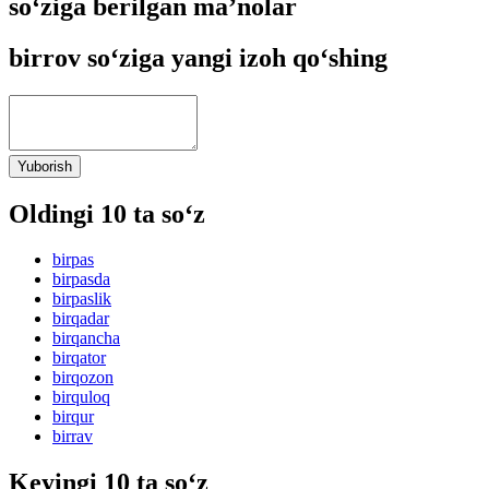
so‘ziga berilgan ma’nolar
birrov so‘ziga yangi izoh qo‘shing
Yuborish
Oldingi 10 ta so‘z
birpas
birpasda
birpaslik
birqadar
birqancha
birqator
birqozon
birquloq
birqur
birrav
Keyingi 10 ta so‘z