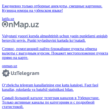
Ежедневно только отборные анекдоты, смешные картинки.
Кузница юмора на узбекском языке!
latifa.uz
Valyutani yuqori kursda almashtirish uchun yaqin punktlarni aniqlab
beruvchi servis. Punkt joylashuvini kartada ko‘rsatadi.
Сервис, помогающий найти ближайшие пункты обмена
валюты с выгодным курсом. Покажет местоположение пункта
прямо на карте.
onmap.uz
O‘zbekcha telegram kanallarining eng katta katalogi. Faqt faol
kanallar, ruknlarda va batafsil statistikasi bilan.
Самый большой каталог телеграм каналов в Узбекистане.
Только активные каналы по категориям и с подробной
статистикой.