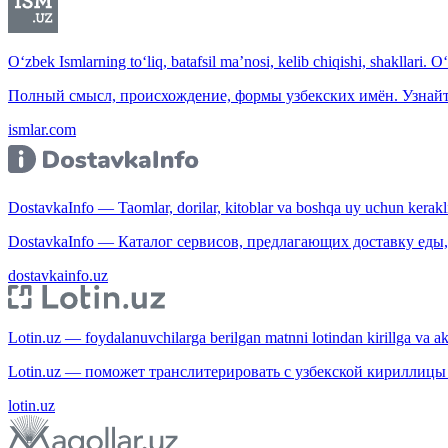
O‘zbek Ismlarning to‘liq, batafsil ma’nosi, kelib chiqishi, shakllari. O
Полный смысл, происхождение, формы узбекских имён. Узнайт
ismlar.com
DostavkaInfo — Taomlar, dorilar, kitoblar va boshqa uy uchun kerakli b
DostavkaInfo — Каталог сервисов, предлагающих доставку еды, 
dostavkainfo.uz
Lotin.uz — foydalanuvchilarga berilgan matnni lotindan kirillga va aksi
Lotin.uz — поможет транслитерировать с узбекской кириллицы 
lotin.uz