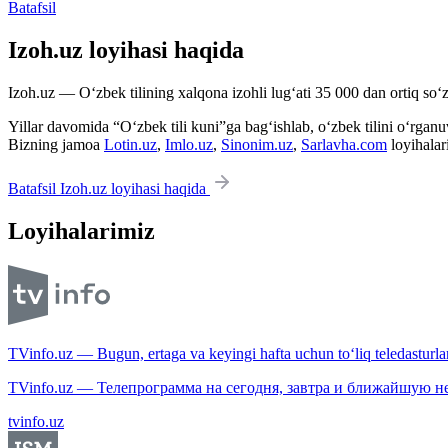
Batafsil
Izoh.uz loyihasi haqida
Izoh.uz — O‘zbek tilining xalqona izohli lug‘ati 35 000 dan ortiq so‘zl
Yillar davomida “O‘zbek tili kuni”ga bag‘ishlab, o‘zbek tilini o‘rganuvc
Bizning jamoa
Lotin.uz
,
Imlo.uz
,
Sinonim.uz
,
Sarlavha.com
loyihalar
Batafsil Izoh.uz loyihasi haqida
Loyihalarimiz
TVinfo.uz — Bugun, ertaga va keyingi hafta uchun to‘liq teledasturlar
TVinfo.uz — Телепрограмма на сегодня, завтра и ближайшую н
tvinfo.uz