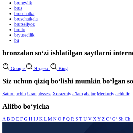
bruneylik
brus
bruschatka
bruschatkala
brutsellyoz
brutto
bryussellik
bu
bronzalan so‘zi ishlatilgan saytlarni intern
Google
Яндекс
Bing
Siz uchun qiziq bo‘lishi mumkin bo‘lgan so
Saturn
achin
Uran
abssess
Xorazmiy
aʼlam
abajur
Merkuriy
achintir
Alifbo bo‘yicha
A
B
D
E
F
G
H
I
J
K
L
M
N
O
P
Q
R
S
T
U
V
X
Y
Z
O‘
G‘
Sh
Ch