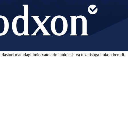
 dasturi matndagi imlo xatolarini aniqlash va tuzatishga imkon beradi.