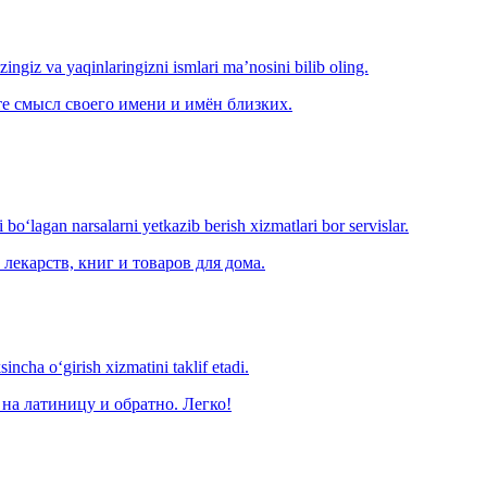
‘zingiz va yaqinlaringizni ismlari ma’nosini bilib oling.
е смысл своего имени и имён близких.
o‘lagan narsalarni yetkazib berish xizmatlari bor servislar.
лекарств, книг и товаров для дома.
ncha o‘girish xizmatini taklif etadi.
на латиницу и обратно. Легко!