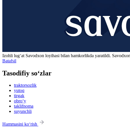
Izohli lugʻat
Savodxon
loyihasi bilan hamkorlikda yaratildi. Savodxon
Batafsil
Tasodifiy so‘zlar
traktorsozlik
yutoq
tirgak
obro‘y
taklifnoma
suyunchli
Hammasini ko‘rish