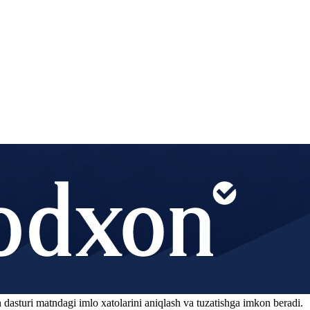
 dasturi matndagi imlo xatolarini aniqlash va tuzatishga imkon beradi.