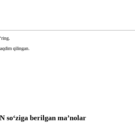
‘ring.
aqdim qilingan.
so‘ziga berilgan ma’nolar