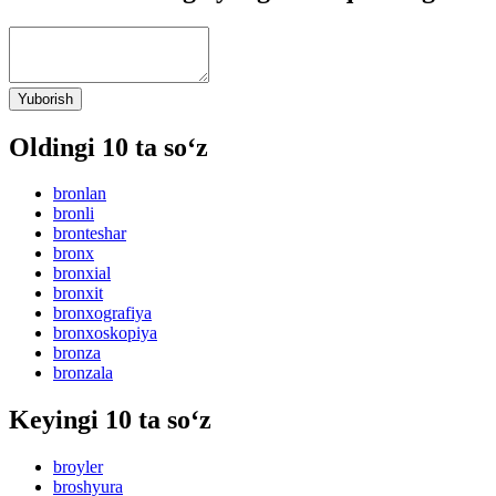
Yuborish
Oldingi 10 ta so‘z
bronlan
bronli
bronteshar
bronx
bronxial
bronxit
bronxografiya
bronxoskopiya
bronza
bronzala
Keyingi 10 ta so‘z
broyler
broshyura