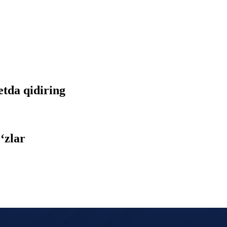
etda qidiring
‘zlar