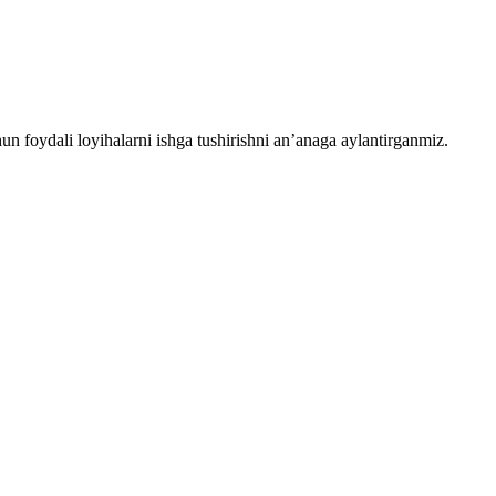
chun foydali loyihalarni ishga tushirishni an’anaga aylantirganmiz.