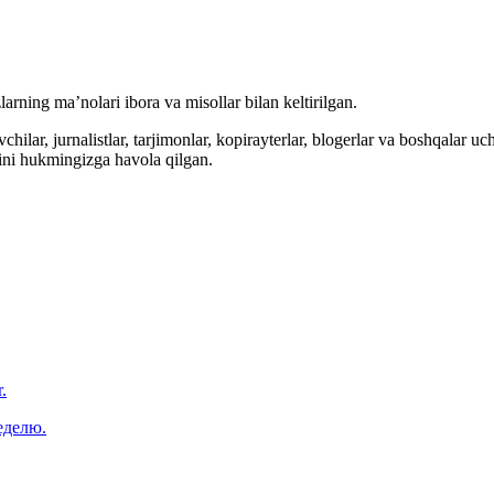
arning ma’nolari ibora va misollar bilan keltirilgan.
hilar, jurnalistlar, tarjimonlar, kopirayterlar, blogerlar va boshqalar u
ini hukmingizga havola qilgan.
.
еделю.