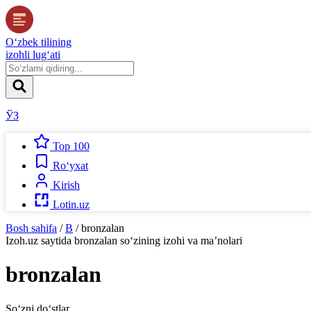
O‘zbek tilining
izohli lug‘ati
ЎЗ
Top 100
Ro‘yxat
Kirish
Lotin.uz
Bosh sahifa
/
B
/
bronzalan
Izoh.uz
saytida
bronzalan
so‘zining izohi va ma’nolari
bronzalan
So‘zni do‘stlar