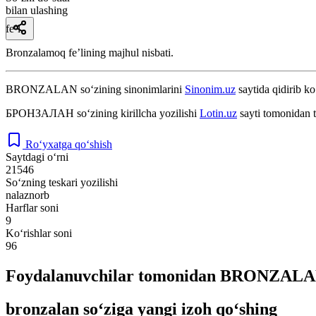
bilan ulashing
fe’l
Bronzalamoq feʼlining majhul nisbati.
BRONZALAN
so‘zining sinonimlarini
Sinonim.uz
saytida qidirib ko
БРОНЗАЛАН
so‘zining kirillcha yozilishi
Lotin.uz
sayti tomonidan t
Ro‘yxatga qo‘shish
Saytdagi o‘rni
21546
So‘zning teskari yozilishi
nalaznorb
Harflar soni
9
Ko‘rishlar soni
96
Foydalanuvchilar tomonidan BRONZALAN 
bronzalan so‘ziga yangi izoh qo‘shing