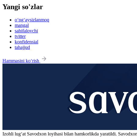
Yangi so'zlar
o‘ng‘aysizlanmoq
mangal
sahifalovchi
tvitter
konfidensial
tahajjud
Hammasini ko‘rish
Izohli lugʻat
Savodxon
loyihasi bilan hamkorlikda yaratildi. Savodxon