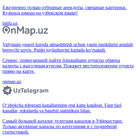
Ежедневно только отборные анекдоты, смешные картинки.
Кузница юмора на узбекском языке!
latifa.uz
Valyutani yuqori kursda almashtirish uchun yaqin punktlarni aniqlab
beruvchi servis. Punkt joylashuvini kartada ko‘rsatadi.
Сервис, помогающий найти ближайшие пункты обмена
валюты с выгодным курсом. Покажет местоположение пункта
прямо на карте.
onmap.uz
O‘zbekcha telegram kanallarining eng katta katalogi. Faqt faol
kanallar, ruknlarda va batafsil statistikasi bilan.
Самый большой каталог телеграм каналов в Узбекистане.
Только активные каналы по категориям и с подробной
статистикой.