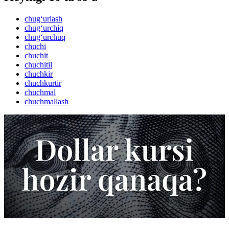
chug‘urlash
chug‘urchiq
chug‘urchuq
chuchi
chuchit
chuchitil
chuchkir
chuchkurtir
chuchmal
chuchmallash