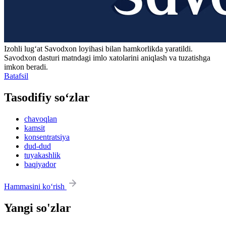
Izohli lugʻat
Savodxon
loyihasi bilan hamkorlikda yaratildi.
Savodxon dasturi matndagi imlo xatolarini aniqlash va tuzatishga
imkon beradi.
Batafsil
Tasodifiy so‘zlar
chavoqlan
kamsit
konsentratsiya
dud-dud
tuyakashlik
baqiyador
Hammasini ko‘rish
Yangi so'zlar