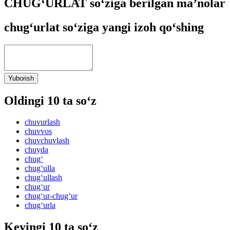
CHUG‘URLAT so‘ziga berilgan ma’nolar
chug‘urlat so‘ziga yangi izoh qo‘shing
Yuborish
Oldingi 10 ta so‘z
chuvurlash
chuvvos
chuvchuvlash
chuyda
chug‘
chug‘ulla
chug‘ullash
chug‘ur
chug‘ur-chug‘ur
chug‘urla
Keyingi 10 ta so‘z