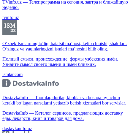
TVinfo.uz — Телепрограмма на сегодня, завтра и ближайшую
неделю.
tvinfo.uz
O‘zbek Ismlarning to‘liq, batafsil ma’nosi, kelib chiqishi, shakllari.
O‘zingiz va yaqinlaringizni ismlari ma’nosini bilib oling.
Полный смысл, происхождение, формы узбекских имён.
Узнайте смысл своего имени и имён близких.
ismlar.com
DostavkaInfo — Taomlar, dorilar, kitoblar va boshqa uy uchun
kerakli bo‘lagan narsalarni yetkazib berish xizmatlari bor servislar.
DostavkaInfo — Каталог сервисов, предлагающих доставку
еды, лекарств, книг и товаров для дома.
dostavkainfo.uz