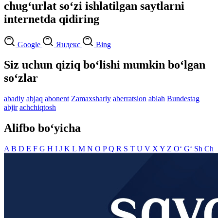
chug‘urlat so‘zi ishlatilgan saytlarni
internetda qidiring
Google
Яндекс
Bing
Siz uchun qiziq bo‘lishi mumkin bo‘lgan
so‘zlar
abadiy
abjaq
abonent
Zamaxshariy
aberratsion
ablah
Bundestag
abjir
achchiqtosh
Alifbo bo‘yicha
A
B
D
E
F
G
H
I
J
K
L
M
N
O
P
Q
R
S
T
U
V
X
Y
Z
O‘
G‘
Sh
Ch