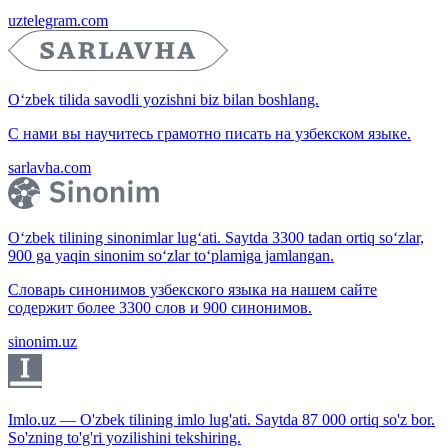
uztelegram.com
O‘zbek tilida savodli yozishni biz bilan boshlang.
С нами вы научитесь грамотно писать на узбекском языке.
sarlavha.com
O‘zbek tilining sinonimlar lug‘ati. Saytda 3300 tadan ortiq so‘zlar,
900 ga yaqin sinonim so‘zlar to‘plamiga jamlangan.
Словарь синонимов узбекского языка на нашем сайте
содержит более 3300 слов и 900 синонимов.
sinonim.uz
Imlo.uz — O'zbek tilining imlo lug'ati. Saytda 87 000 ortiq so'z bor.
So'zning to'g'ri yozilishini tekshiring.