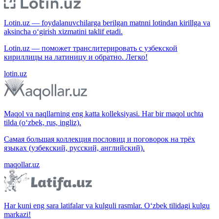
Lotin.uz — foydalanuvchilarga berilgan matnni lotindan kirillga va
aksincha o‘girish xizmatini taklif etadi.
Lotin.uz — поможет транслитерировать с узбекской
кириллицы на латиницу и обратно. Легко!
lotin.uz
Maqol va naqllarning eng katta kolleksiyasi. Har bir maqol uchta
tilda (o‘zbek, rus, ingliz).
Самая большая коллекция пословиц и поговорок на трёх
языках (узбекский, русский, английский).
maqollar.uz
Har kuni eng sara latifalar va kulguli rasmlar. O‘zbek tilidagi kulgu
markazi!