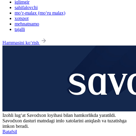
iqlimgir
sahifalovchi
mo‘r-malax (mo‘ru malax)
xotspot
mehnatnamo
tajalli
Hammasini ko‘rish
Izohli lugʻat
Savodxon
loyihasi bilan hamkorlikda yaratildi.
Savodxon dasturi matndagi imlo xatolarini aniqlash va tuzatishga
imkon beradi.
Batafsil