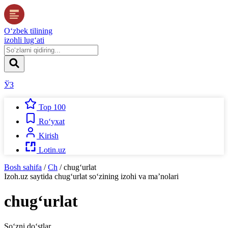
O‘zbek tilining
izohli lug‘ati
ЎЗ
Top 100
Ro‘yxat
Kirish
Lotin.uz
Bosh sahifa
/
Ch
/
chug‘urlat
Izoh.uz
saytida
chug‘urlat
so‘zining izohi va ma’nolari
chug‘urlat
So‘zni do‘stlar