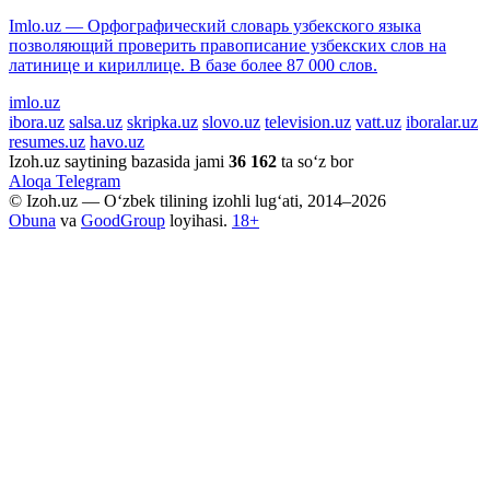
Imlo.uz — Орфографический словарь узбекского языка
позволяющий проверить правописание узбекских слов на
латинице и кириллице. В базе более 87 000 слов.
imlo.uz
ibora.uz
salsa.uz
skripka.uz
slovo.uz
television.uz
vatt.uz
iboralar.uz
resumes.uz
havo.uz
Izoh.uz saytining bazasida jami
36 162
ta so‘z bor
Aloqa
Telegram
© Izoh.uz — O‘zbek tilining izohli lug‘ati, 2014–2026
Obuna
va
GoodGroup
loyihasi.
18+