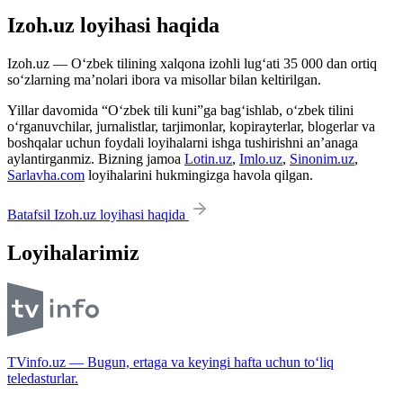
Izoh.uz loyihasi haqida
Izoh.uz — O‘zbek tilining xalqona izohli lug‘ati 35 000 dan ortiq
so‘zlarning ma’nolari ibora va misollar bilan keltirilgan.
Yillar davomida “O‘zbek tili kuni”ga bag‘ishlab, o‘zbek tilini
o‘rganuvchilar, jurnalistlar, tarjimonlar, kopirayterlar, blogerlar va
boshqalar uchun foydali loyihalarni ishga tushirishni an’anaga
aylantirganmiz. Bizning jamoa
Lotin.uz
,
Imlo.uz
,
Sinonim.uz
,
Sarlavha.com
loyihalarini hukmingizga havola qilgan.
Batafsil Izoh.uz loyihasi haqida
Loyihalarimiz
TVinfo.uz — Bugun, ertaga va keyingi hafta uchun to‘liq
teledasturlar.