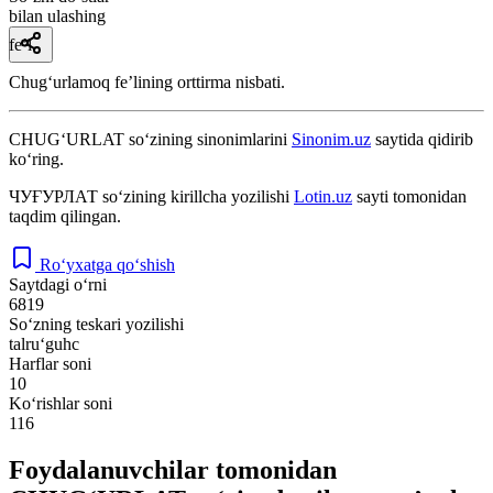
bilan ulashing
fe’l
Chugʻurlamoq feʼlining orttirma nisbati.
CHUG‘URLAT
so‘zining sinonimlarini
Sinonim.uz
saytida qidirib
ko‘ring.
ЧУҒУРЛАТ
so‘zining kirillcha yozilishi
Lotin.uz
sayti tomonidan
taqdim qilingan.
Ro‘yxatga qo‘shish
Saytdagi o‘rni
6819
So‘zning teskari yozilishi
talru‘guhc
Harflar soni
10
Ko‘rishlar soni
116
Foydalanuvchilar tomonidan