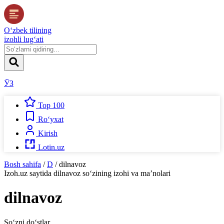
O‘zbek tilining
izohli lug‘ati
ЎЗ
Top 100
Ro‘yxat
Kirish
Lotin.uz
Bosh sahifa
/
D
/
dilnavoz
Izoh.uz
saytida
dilnavoz
so‘zining izohi va ma’nolari
dilnavoz
So‘zni do‘stlar