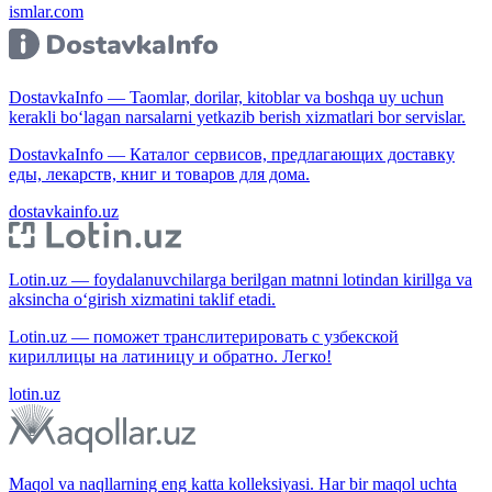
ismlar.com
DostavkaInfo — Taomlar, dorilar, kitoblar va boshqa uy uchun
kerakli bo‘lagan narsalarni yetkazib berish xizmatlari bor servislar.
DostavkaInfo — Каталог сервисов, предлагающих доставку
еды, лекарств, книг и товаров для дома.
dostavkainfo.uz
Lotin.uz — foydalanuvchilarga berilgan matnni lotindan kirillga va
aksincha o‘girish xizmatini taklif etadi.
Lotin.uz — поможет транслитерировать с узбекской
кириллицы на латиницу и обратно. Легко!
lotin.uz
Maqol va naqllarning eng katta kolleksiyasi. Har bir maqol uchta