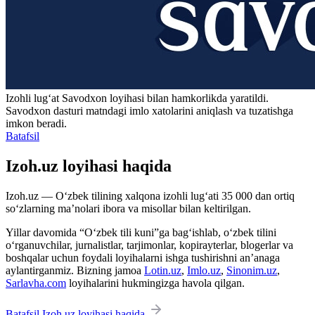
Izohli lugʻat
Savodxon
loyihasi bilan hamkorlikda yaratildi.
Savodxon dasturi matndagi imlo xatolarini aniqlash va tuzatishga
imkon beradi.
Batafsil
Izoh.uz loyihasi haqida
Izoh.uz — O‘zbek tilining xalqona izohli lug‘ati 35 000 dan ortiq
so‘zlarning ma’nolari ibora va misollar bilan keltirilgan.
Yillar davomida “O‘zbek tili kuni”ga bag‘ishlab, o‘zbek tilini
o‘rganuvchilar, jurnalistlar, tarjimonlar, kopirayterlar, blogerlar va
boshqalar uchun foydali loyihalarni ishga tushirishni an’anaga
aylantirganmiz. Bizning jamoa
Lotin.uz
,
Imlo.uz
,
Sinonim.uz
,
Sarlavha.com
loyihalarini hukmingizga havola qilgan.
Batafsil Izoh.uz loyihasi haqida