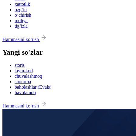
xattotlik
ozg‘in
o‘chirish
moliya
tig‘izla
Hammasini ko‘rish
Yangi so'zlar
storis
taym-kod
chuvalashmoq
shourma
baholashlar (Evals)
havolamoq
Hammasini ko‘rish