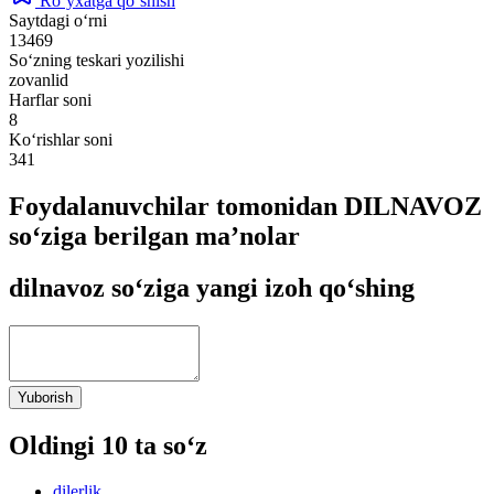
Ro‘yxatga qo‘shish
Saytdagi o‘rni
13469
So‘zning teskari yozilishi
zovanlid
Harflar soni
8
Ko‘rishlar soni
341
Foydalanuvchilar tomonidan DILNAVOZ
so‘ziga berilgan ma’nolar
dilnavoz so‘ziga yangi izoh qo‘shing
Yuborish
Oldingi 10 ta so‘z
dilerlik