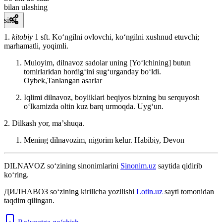
bilan ulashing
sifat
1.
kitobiy
1 sft. Koʻngilni ovlovchi, koʻngilni xushnud etuvchi;
marhamatli, yoqimli.
Muloyim, dilnavoz sadolar uning [Yoʻlchining] butun
tomirlaridan hordigʻini sugʻurganday boʻldi.
Oybek,Tanlangan asarlar
Iqlimi dilnavoz, boyliklari beqiyos bizning bu serquyosh
oʻlkamizda oltin kuz barq urmoqda.
Uygʻun.
2. Dilkash yor, maʼshuqa.
Mening dilnavozim, nigorim kelur.
Habibiy, Devon
DILNAVOZ
so‘zining sinonimlarini
Sinonim.uz
saytida qidirib
ko‘ring.
ДИЛНАВОЗ
so‘zining kirillcha yozilishi
Lotin.uz
sayti tomonidan
taqdim qilingan.