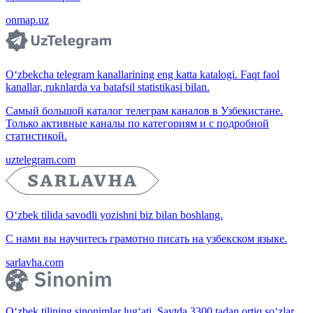
onmap.uz
O‘zbekcha telegram kanallarining eng katta katalogi. Faqt faol
kanallar, ruknlarda va batafsil statistikasi bilan.
Самый большой каталог телеграм каналов в Узбекистане.
Только активные каналы по категориям и с подробной
статистикой.
uztelegram.com
O‘zbek tilida savodli yozishni biz bilan boshlang.
С нами вы научитесь грамотно писать на узбекском языке.
sarlavha.com
O‘zbek tilining sinonimlar lug‘ati. Saytda 3300 tadan ortiq so‘zlar,