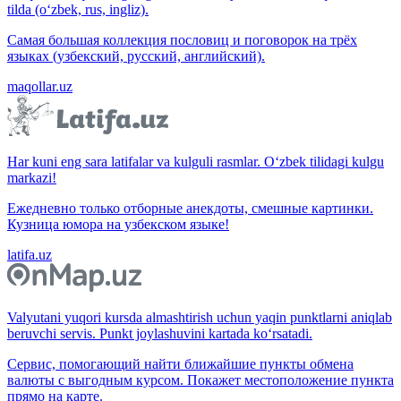
tilda (o‘zbek, rus, ingliz).
Самая большая коллекция пословиц и поговорок на трёх
языках (узбекский, русский, английский).
maqollar.uz
Har kuni eng sara latifalar va kulguli rasmlar. O‘zbek tilidagi kulgu
markazi!
Ежедневно только отборные анекдоты, смешные картинки.
Кузница юмора на узбекском языке!
latifa.uz
Valyutani yuqori kursda almashtirish uchun yaqin punktlarni aniqlab
beruvchi servis. Punkt joylashuvini kartada ko‘rsatadi.
Сервис, помогающий найти ближайшие пункты обмена
валюты с выгодным курсом. Покажет местоположение пункта
прямо на карте.