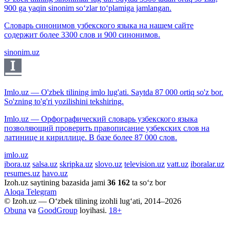
900 ga yaqin sinonim so‘zlar to‘plamiga jamlangan.
Словарь синонимов узбекского языка на нашем сайте
содержит более 3300 слов и 900 синонимов.
sinonim.uz
Imlo.uz — O'zbek tilining imlo lug'ati. Saytda 87 000 ortiq so'z bor.
So'zning to'g'ri yozilishini tekshiring.
Imlo.uz — Орфографический словарь узбекского языка
позволяющий проверить правописание узбекских слов на
латинице и кириллице. В базе более 87 000 слов.
imlo.uz
ibora.uz
salsa.uz
skripka.uz
slovo.uz
television.uz
vatt.uz
iboralar.uz
resumes.uz
havo.uz
Izoh.uz saytining bazasida jami
36 162
ta so‘z bor
Aloqa
Telegram
© Izoh.uz — O‘zbek tilining izohli lug‘ati, 2014–2026
Obuna
va
GoodGroup
loyihasi.
18+