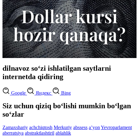
dilnavoz so‘zi ishlatilgan saytlarni
internetda qidiring
Google
Яндекс
Bing
Siz uchun qiziq bo‘lishi mumkin bo‘lgan
so‘zlar
Zamaxshariy
achchiqtosh
Merkuriy
abssess
aʼyon
Yevroparlament
aberratsiya
abstraktlashtiril
ablahlik