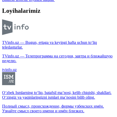
Loyihalarimiz
TVinfo.uz — Bugun, ertaga va keyingi hafta uchun to‘liq
teledasturlar.
TVinfo.uz — Телепрограмма на сегодня, завтра и ближайшую
неделю.
tvinfo.uz
O‘zbek Ismlarning to‘liq, batafsil ma’nosi, kelib chiqishi, shakllari.
O‘zingiz va yaqinlaringizni ismlari ma’nosini bilib oling.
Полный смысл, происхождение, формы узбекских имён.
Узнайте смысл своего имени и имён близких.