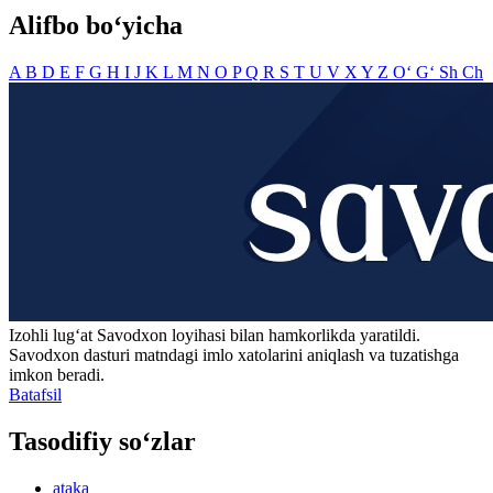
Alifbo bo‘yicha
A
B
D
E
F
G
H
I
J
K
L
M
N
O
P
Q
R
S
T
U
V
X
Y
Z
O‘
G‘
Sh
Ch
Izohli lugʻat
Savodxon
loyihasi bilan hamkorlikda yaratildi.
Savodxon dasturi matndagi imlo xatolarini aniqlash va tuzatishga
imkon beradi.
Batafsil
Tasodifiy so‘zlar
ataka