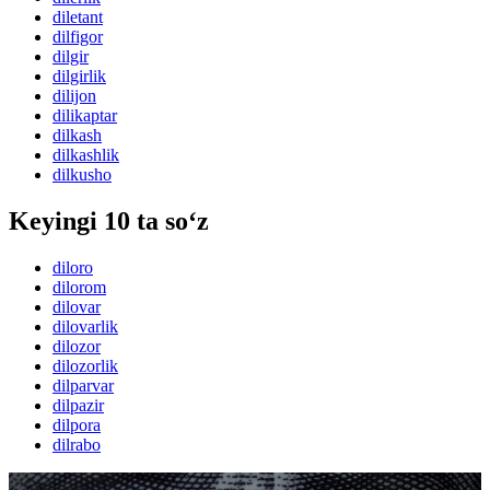
diletant
dilfigor
dilgir
dilgirlik
dilijon
dilikaptar
dilkash
dilkashlik
dilkusho
Keyingi 10 ta so‘z
diloro
dilorom
dilovar
dilovarlik
dilozor
dilozorlik
dilparvar
dilpazir
dilpora
dilrabo